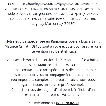
(39120)
,
Le Chateley (39230)
,
Lavigny (39210)
,
Lavans-sur-
Valouse (39240)
,
Lavans-lès-Saint-Claude (39170)
,
Lavans-lès-
Dole (39700)
,
Lavangeot (39700)
,
Lavancia-Epercy (01590)
,
L’Aubépin (39160)
,
Larrivoire (39360)
,
Larnaud (39140)
,
Largillay-Marsonnay (39130)
Notre équipe spécialisée en Ramonage poêle à bois à Saint-
Maurice-Crillat – 39130 sont à votre écoute pour assurer une
intervention rapide et efficace.
Vous avez besoin d’un service de Ramonage poêle à bois à
Saint-Maurice-Crillat – 39130 ?
Prenez contact avec nos spécialistes dès maintenant !
Notre équipe vous accompagne à chaque étape.
Peu importe la complexité de votre projet, nous vous
garantissons un service professionnel.
Contactez-nous dès aujourd’hui pour bénéficier d’un
résultat à la hauteur de vos attentes.
Par téléphone au
07.56.78.02.30