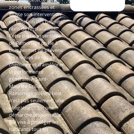
conduit, détecte les
zones encrassées et
ajuste son intervention
en fonction des besoins
réels de l’installation.
Cette partie essentielle
de Ramonage poêle à
bois permet de prévenir
les risques de feu de
cheminée et d’améliorer
la performance
générale. A Saint-
Maurice-Crillat,
Ramonage poêle à bois
n’est pas seulement une
obligation, c’est une
démarche responsable
qui vise à protéger les
habitants tout en