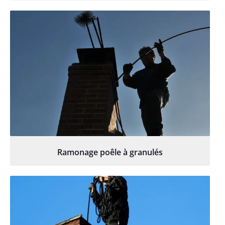
Ramonage poêle à granulés