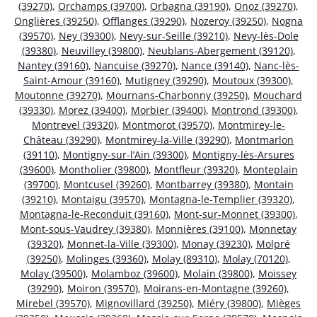
(39270)
,
Orchamps (39700)
,
Orbagna (39190)
,
Onoz (39270)
,
Onglières (39250)
,
Offlanges (39290)
,
Nozeroy (39250)
,
Nogna
(39570)
,
Ney (39300)
,
Nevy-sur-Seille (39210)
,
Nevy-lès-Dole
(39380)
,
Neuvilley (39800)
,
Neublans-Abergement (39120)
,
Nantey (39160)
,
Nancuise (39270)
,
Nance (39140)
,
Nanc-lès-
Saint-Amour (39160)
,
Mutigney (39290)
,
Moutoux (39300)
,
Moutonne (39270)
,
Mournans-Charbonny (39250)
,
Mouchard
(39330)
,
Morez (39400)
,
Morbier (39400)
,
Montrond (39300)
,
Montrevel (39320)
,
Montmorot (39570)
,
Montmirey-le-
Château (39290)
,
Montmirey-la-Ville (39290)
,
Montmarlon
(39110)
,
Montigny-sur-l’Ain (39300)
,
Montigny-lès-Arsures
(39600)
,
Montholier (39800)
,
Montfleur (39320)
,
Monteplain
(39700)
,
Montcusel (39260)
,
Montbarrey (39380)
,
Montain
(39210)
,
Montaigu (39570)
,
Montagna-le-Templier (39320)
,
Montagna-le-Reconduit (39160)
,
Mont-sur-Monnet (39300)
,
Mont-sous-Vaudrey (39380)
,
Monnières (39100)
,
Monnetay
(39320)
,
Monnet-la-Ville (39300)
,
Monay (39230)
,
Molpré
(39250)
,
Molinges (39360)
,
Molay (89310)
,
Molay (70120)
,
Molay (39500)
,
Molamboz (39600)
,
Molain (39800)
,
Moissey
(39290)
,
Moiron (39570)
,
Moirans-en-Montagne (39260)
,
Mirebel (39570)
,
Mignovillard (39250)
,
Miéry (39800)
,
Mièges