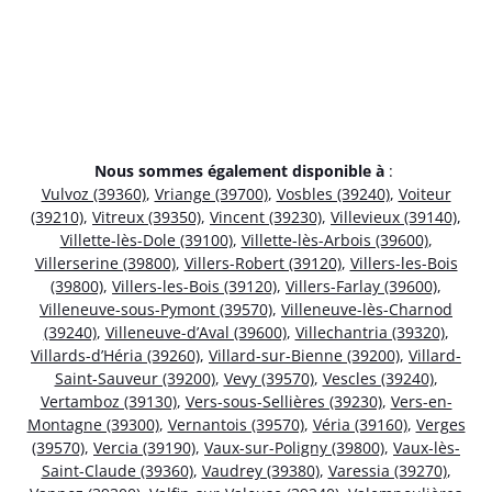
Nous sommes également disponible à
:
Vulvoz (39360)
,
Vriange (39700)
,
Vosbles (39240)
,
Voiteur
(39210)
,
Vitreux (39350)
,
Vincent (39230)
,
Villevieux (39140)
,
Villette-lès-Dole (39100)
,
Villette-lès-Arbois (39600)
,
Villerserine (39800)
,
Villers-Robert (39120)
,
Villers-les-Bois
(39800)
,
Villers-les-Bois (39120)
,
Villers-Farlay (39600)
,
Villeneuve-sous-Pymont (39570)
,
Villeneuve-lès-Charnod
(39240)
,
Villeneuve-d’Aval (39600)
,
Villechantria (39320)
,
Villards-d’Héria (39260)
,
Villard-sur-Bienne (39200)
,
Villard-
Saint-Sauveur (39200)
,
Vevy (39570)
,
Vescles (39240)
,
Vertamboz (39130)
,
Vers-sous-Sellières (39230)
,
Vers-en-
Montagne (39300)
,
Vernantois (39570)
,
Véria (39160)
,
Verges
(39570)
,
Vercia (39190)
,
Vaux-sur-Poligny (39800)
,
Vaux-lès-
Saint-Claude (39360)
,
Vaudrey (39380)
,
Varessia (39270)
,