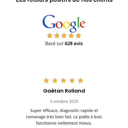
Basé sur
628 avis
Gaétan Rolland
3 octobre 2025
tre
Super efficace, diagnostic rapide et
Le
t
ramonage très bien fait. Le poêle à bois
ét
fonctionne nettement mieux.