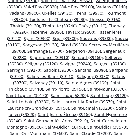
Vannoz (39300)
,
Valfin-sur-Valouse (39240)
,
Valempoulières
(39300)
,
Val-d’Épy (39320)
,
Val-d’Épy (39160)
,
Vadans (70140)
,
Vadans (39600)
,
Uxelles (39130)
,
Trenal (39570)
,
Tourmont
(39800)
,
Toulouse-le-Château (39230)
,
Thoissia (39160)
,
Thoiria (39130)
,
Thoirette (39240)
,
Thésy (39110)
,
Thervay
(39290)
,
Taxenne (39350)
,
Tavaux (39500)
,
Tassenières
(39120)
,
Syam (39300)
,
Supt (39300)
,
Souvans (39380)
,
Soucia
(39130)
,
Songeson (39130)
,
Sirod (39300)
,
Serre-les-Moulières
(39700)
,
Sermange (39700)
,
Sergenon (39120)
,
Sergenaux
(39230)
,
Septmoncel (39310)
,
Senaud (39160)
,
Sellières
(39230)
,
Séligney (39120)
,
Savigna (39240)
,
Saugeot (39130)
,
Sarrogna (39270)
,
Sapois (39300)
,
Santans (39380)
,
Sampans
(39100)
,
Salins-les-Bains (39110)
,
Saligney (39350)
,
Salans
(39700)
,
Saizenay (39110)
,
Sainte-Agnès (39190)
,
Saint-
Thiébaud (39110)
,
Saint-Pierre (39150)
,
Saint-Maur (39570)
,
Saint-Lupicin (39170)
,
Saint-Loup (58200)
,
Saint-Loup (39120)
,
Saint-Lothain (39230)
,
Saint-Laurent-la-Roche (39570)
,
Saint-
Laurent-en-Grandvaux (39150)
,
Saint-Lamain (39230)
,
Saint-
Julien (39320)
,
Saint-Jean-d’Étreux (39160)
,
Saint-Hymetière
(39240)
,
Saint-Germain-lès-Arlay (39210)
,
Saint-Germain-en-
Montagne (39300)
,
Saint-Didier (58190)
,
Saint-Didier (39570)
,
Saint-Cyr-Montmalin (39600)
,
Saint-Claude (39200)
,
Saint-