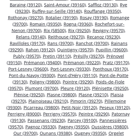
Baraing (39120)
,
Saint-Amour (39160)
,
Saffloz (39130)
,
Rye
(39230)
,
Ruffey-sur-Seille (39140)
,
Rouffange (39350)
,
Rothonay (39270)
,
Rotalier (39190)
,
Rosay (39190)
,
Romange
(39700)
,
Romain (39350)
,
Rogna (39360)
,
Rochefort-sur-
Nenon (39700)
,
Rix (58500)
,
Rix (39250)
,
Revigny (39570)
,
Relans (39140)
,
Reithouse (39270)
,
Recanoz (39230)
,
Ravilloles (39170)
,
Rans (39700)
,
Ranchot (39700)
,
Rainans
(39290)
,
Rahon (39120)
,
Quintigny (39570)
,
Pupillin (39600)
,
Publy (39570)
,
Pretin (39110)
,
Présilly (39270)
,
Prénovel
(39150)
,
Prémanon (39400)
,
Prémanon (39220)
,
Pratz (39170)
,
Port-Lesney (39600)
,
Port-Lesney (39330)
,
Ponthoux (39170)
,
Pont-du-Navoy (39300)
,
Pont-d’Héry (39110)
,
Pont-de-Poitte
(39130)
,
Poligny (39800)
,
Pointre (39290)
,
Poids-de-Fiole
(39570)
,
Plumont (39700)
,
Pleure (39120)
,
Plénisette (39250)
,
Plénise (39250)
,
Plasne (39800)
,
Plasne (39210)
,
Plaisia
(39270)
,
Plainoiseau (39210)
,
Pimorin (39270)
,
Pillemoine
(39300)
,
Picarreau (39800)
,
Petit-Noir (39120)
,
Peseux (39120)
,
Perrigny (89000)
,
Perrigny (39570)
,
Peintre (39290)
,
Patornay
(39130)
,
Passenans (39230)
,
Parcey (39100)
,
Pannessières
(39570)
,
Pagnoz (39330)
,
Pagney (39350)
,
Oussières (39800)
,
Our (39700)
,
Ounans (39380)
,
Ougney (39350)
,
Orgelet