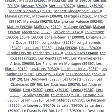
(39250)
,
Meussia (39260)
,
Messia-sur-Sorne (39570)
,
Mesnois
(39130)
,
Mesnay (39600)
,
Mérona (39270)
,
Menotey (39290)
,
Menétrux-en-Joux (39130)
,
Menétru-le-Vignoble (39210)
,
Maynal (39190)
,
Mathenay (39600)
,
Martigna (39260)
,
Marnoz
(39110)
,
Marnézia (39270)
,
Marigna-sur-Valouse (39240)
,
Mantry (39230)
,
Mallerey (39190)
,
Malange (39700)
,
Maisod
(39260)
,
Macornay (39570)
,
Louvenne (39320)
,
Louvatange
(39350)
,
Loulle (39300)
,
Lons-le-Saunier (39000)
,
Longwy-sur-
le-Doubs (39120)
,
Longcochon (39250)
,
Longchaumois
(39400)
,
Lombard (39230)
,
Loisia (39320)
,
Lézat (39400)
,
L’Étoile (39570)
,
Leschères (39170)
,
Les Rousses (39400)
,
Les
Rousses (39220)
,
Les Repôts (39140)
,
Les Planches-près-
Arbois (39600)
,
Les Planches-en-Montagne (39150)
,
Les
Piards (39150)
,
Les Nans (39300)
,
Les Moussières (39310)
,
Les
Molunes (39310)
,
Les Hays (39120)
,
Les Essards-Taignevaux
(39120)
,
Les Deux-Fays (39230)
,
Les Crozets (39260)
,
Les
Chalesmes (39150)
,
Les Bouchoux (39370)
,
Les Arsures
(39600)
,
Lent (39300)
,
Lemuy (39110)
,
Légna (39240)
,
Lect
(39260)
,
Le Villey (39230)
,
Le Vernois (39210)
,
Le Vaudioux
(39300)
,
Le Pin (39210)
,
Le Petit-Mercey (39350)
,
Le Pasquier
(39300)
,
Le Louverot (39210)
,
Le Latet (39300)
,
Le Larderet
(39300)
,
Le Frasnois (39130)
,
Le Fied (39800)
,
Le Deschaux