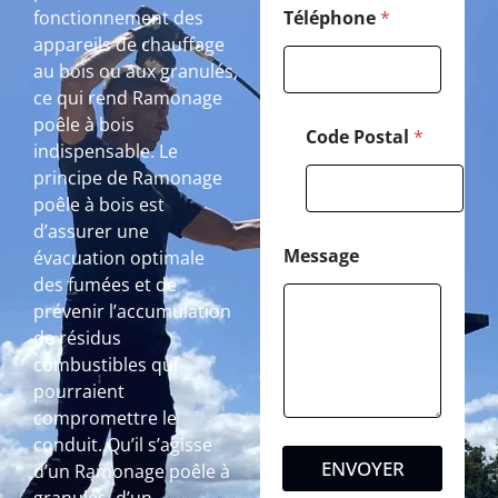
fonctionnement des
Téléphone
*
appareils de chauffage
au bois ou aux granulés,
ce qui rend Ramonage
poêle à bois
Code Postal
*
indispensable. Le
principe de Ramonage
poêle à bois est
d’assurer une
Message
évacuation optimale
des fumées et de
prévenir l’accumulation
de résidus
combustibles qui
pourraient
compromettre le
conduit. Qu’il s’agisse
ENVOYER
d’un Ramonage poêle à