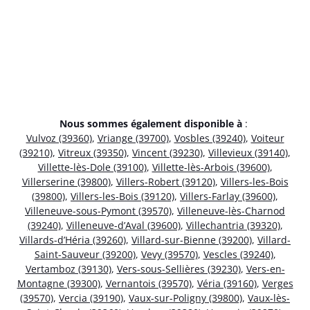
Nous sommes également disponible à
:
Vulvoz (39360)
,
Vriange (39700)
,
Vosbles (39240)
,
Voiteur
(39210)
,
Vitreux (39350)
,
Vincent (39230)
,
Villevieux (39140)
,
Villette-lès-Dole (39100)
,
Villette-lès-Arbois (39600)
,
Villerserine (39800)
,
Villers-Robert (39120)
,
Villers-les-Bois
(39800)
,
Villers-les-Bois (39120)
,
Villers-Farlay (39600)
,
Villeneuve-sous-Pymont (39570)
,
Villeneuve-lès-Charnod
(39240)
,
Villeneuve-d’Aval (39600)
,
Villechantria (39320)
,
Villards-d’Héria (39260)
,
Villard-sur-Bienne (39200)
,
Villard-
Saint-Sauveur (39200)
,
Vevy (39570)
,
Vescles (39240)
,
Vertamboz (39130)
,
Vers-sous-Sellières (39230)
,
Vers-en-
Montagne (39300)
,
Vernantois (39570)
,
Véria (39160)
,
Verges
(39570)
,
Vercia (39190)
,
Vaux-sur-Poligny (39800)
,
Vaux-lès-