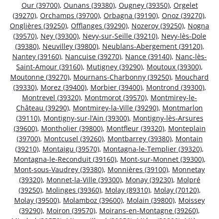
Our (39700)
,
Ounans (39380)
,
Ougney (39350)
,
Orgelet
(39270)
,
Orchamps (39700)
,
Orbagna (39190)
,
Onoz (39270)
,
Onglières (39250)
,
Offlanges (39290)
,
Nozeroy (39250)
,
Nogna
(39570)
,
Ney (39300)
,
Nevy-sur-Seille (39210)
,
Nevy-lès-Dole
(39380)
,
Neuvilley (39800)
,
Neublans-Abergement (39120)
,
Nantey (39160)
,
Nancuise (39270)
,
Nance (39140)
,
Nanc-lès-
Saint-Amour (39160)
,
Mutigney (39290)
,
Moutoux (39300)
,
Moutonne (39270)
,
Mournans-Charbonny (39250)
,
Mouchard
(39330)
,
Morez (39400)
,
Morbier (39400)
,
Montrond (39300)
,
Montrevel (39320)
,
Montmorot (39570)
,
Montmirey-le-
Château (39290)
,
Montmirey-la-Ville (39290)
,
Montmarlon
(39110)
,
Montigny-sur-l’Ain (39300)
,
Montigny-lès-Arsures
(39600)
,
Montholier (39800)
,
Montfleur (39320)
,
Monteplain
(39700)
,
Montcusel (39260)
,
Montbarrey (39380)
,
Montain
(39210)
,
Montaigu (39570)
,
Montagna-le-Templier (39320)
,
Montagna-le-Reconduit (39160)
,
Mont-sur-Monnet (39300)
,
Mont-sous-Vaudrey (39380)
,
Monnières (39100)
,
Monnetay
(39320)
,
Monnet-la-Ville (39300)
,
Monay (39230)
,
Molpré
(39250)
,
Molinges (39360)
,
Molay (89310)
,
Molay (70120)
,
Molay (39500)
,
Molamboz (39600)
,
Molain (39800)
,
Moissey
(39290)
,
Moiron (39570)
,
Moirans-en-Montagne (39260)
,