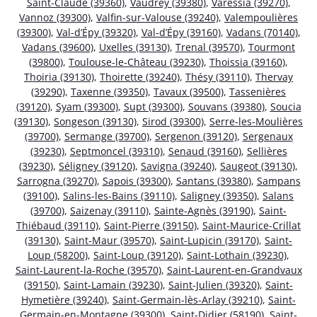
Saint-Claude (39360)
,
Vaudrey (39380)
,
Varessia (39270)
,
Vannoz (39300)
,
Valfin-sur-Valouse (39240)
,
Valempoulières
(39300)
,
Val-d’Épy (39320)
,
Val-d’Épy (39160)
,
Vadans (70140)
,
Vadans (39600)
,
Uxelles (39130)
,
Trenal (39570)
,
Tourmont
(39800)
,
Toulouse-le-Château (39230)
,
Thoissia (39160)
,
Thoiria (39130)
,
Thoirette (39240)
,
Thésy (39110)
,
Thervay
(39290)
,
Taxenne (39350)
,
Tavaux (39500)
,
Tassenières
(39120)
,
Syam (39300)
,
Supt (39300)
,
Souvans (39380)
,
Soucia
(39130)
,
Songeson (39130)
,
Sirod (39300)
,
Serre-les-Moulières
(39700)
,
Sermange (39700)
,
Sergenon (39120)
,
Sergenaux
(39230)
,
Septmoncel (39310)
,
Senaud (39160)
,
Sellières
(39230)
,
Séligney (39120)
,
Savigna (39240)
,
Saugeot (39130)
,
Sarrogna (39270)
,
Sapois (39300)
,
Santans (39380)
,
Sampans
(39100)
,
Salins-les-Bains (39110)
,
Saligney (39350)
,
Salans
(39700)
,
Saizenay (39110)
,
Sainte-Agnès (39190)
,
Saint-
Thiébaud (39110)
,
Saint-Pierre (39150)
,
Saint-Maurice-Crillat
(39130)
,
Saint-Maur (39570)
,
Saint-Lupicin (39170)
,
Saint-
Loup (58200)
,
Saint-Loup (39120)
,
Saint-Lothain (39230)
,
Saint-Laurent-la-Roche (39570)
,
Saint-Laurent-en-Grandvaux
(39150)
,
Saint-Lamain (39230)
,
Saint-Julien (39320)
,
Saint-
Hymetière (39240)
,
Saint-Germain-lès-Arlay (39210)
,
Saint-
Germain-en-Montagne (39300)
,
Saint-Didier (58190)
,
Saint-