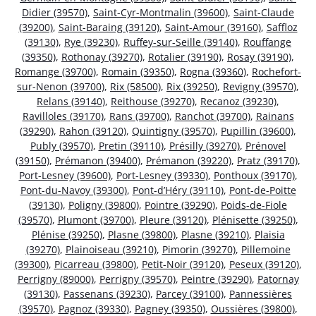
Didier (39570)
,
Saint-Cyr-Montmalin (39600)
,
Saint-Claude
(39200)
,
Saint-Baraing (39120)
,
Saint-Amour (39160)
,
Saffloz
(39130)
,
Rye (39230)
,
Ruffey-sur-Seille (39140)
,
Rouffange
(39350)
,
Rothonay (39270)
,
Rotalier (39190)
,
Rosay (39190)
,
Romange (39700)
,
Romain (39350)
,
Rogna (39360)
,
Rochefort-
sur-Nenon (39700)
,
Rix (58500)
,
Rix (39250)
,
Revigny (39570)
,
Relans (39140)
,
Reithouse (39270)
,
Recanoz (39230)
,
Ravilloles (39170)
,
Rans (39700)
,
Ranchot (39700)
,
Rainans
(39290)
,
Rahon (39120)
,
Quintigny (39570)
,
Pupillin (39600)
,
Publy (39570)
,
Pretin (39110)
,
Présilly (39270)
,
Prénovel
(39150)
,
Prémanon (39400)
,
Prémanon (39220)
,
Pratz (39170)
,
Port-Lesney (39600)
,
Port-Lesney (39330)
,
Ponthoux (39170)
,
Pont-du-Navoy (39300)
,
Pont-d’Héry (39110)
,
Pont-de-Poitte
(39130)
,
Poligny (39800)
,
Pointre (39290)
,
Poids-de-Fiole
(39570)
,
Plumont (39700)
,
Pleure (39120)
,
Plénisette (39250)
,
Plénise (39250)
,
Plasne (39800)
,
Plasne (39210)
,
Plaisia
(39270)
,
Plainoiseau (39210)
,
Pimorin (39270)
,
Pillemoine
(39300)
,
Picarreau (39800)
,
Petit-Noir (39120)
,
Peseux (39120)
,
Perrigny (89000)
,
Perrigny (39570)
,
Peintre (39290)
,
Patornay
(39130)
,
Passenans (39230)
,
Parcey (39100)
,
Pannessières
(39570)
,
Pagnoz (39330)
,
Pagney (39350)
,
Oussières (39800)
,