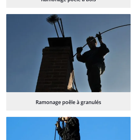
Ramonage poêle à granulés