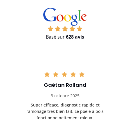
Basé sur
628 avis
Gaétan Rolland
3 octobre 2025
tre
Super efficace, diagnostic rapide et
Le
t
ramonage très bien fait. Le poêle à bois
ét
fonctionne nettement mieux.