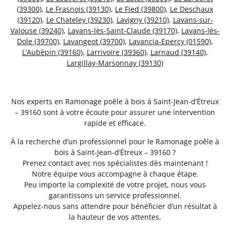
(39300)
,
Le Frasnois (39130)
,
Le Fied (39800)
,
Le Deschaux
(39120)
,
Le Chateley (39230)
,
Lavigny (39210)
,
Lavans-sur-
Valouse (39240)
,
Lavans-lès-Saint-Claude (39170)
,
Lavans-lès-
Dole (39700)
,
Lavangeot (39700)
,
Lavancia-Epercy (01590)
,
L’Aubépin (39160)
,
Larrivoire (39360)
,
Larnaud (39140)
,
Largillay-Marsonnay (39130)
Nos experts en Ramonage poêle à bois à Saint-Jean-d’Étreux
– 39160 sont à votre écoute pour assurer une intervention
rapide et efficace.
À la recherche d’un professionnel pour le Ramonage poêle à
bois à Saint-Jean-d’Étreux – 39160 ?
Prenez contact avec nos spécialistes dès maintenant !
Notre équipe vous accompagne à chaque étape.
Peu importe la complexité de votre projet, nous vous
garantissons un service professionnel.
Appelez-nous sans attendre pour bénéficier d’un résultat à
la hauteur de vos attentes.