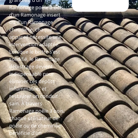
granulés, d’un
Ramonage poêle à bois,
d’un Ramonage insert
ou d’un Ramonage
chaudière, chaque
appareil nécessite une
intervention adaptée.
Lorsque le bistre s’est
solidifié, le Ramonage
débistrage devient
indispensable pour
éliminer ces dépôts
inflammables et
restaurer un conduit
sain. À travers
Ramonage poêle à bois,
chaque utilisateur de
poêle ou de cheminée
bénéficie d’un