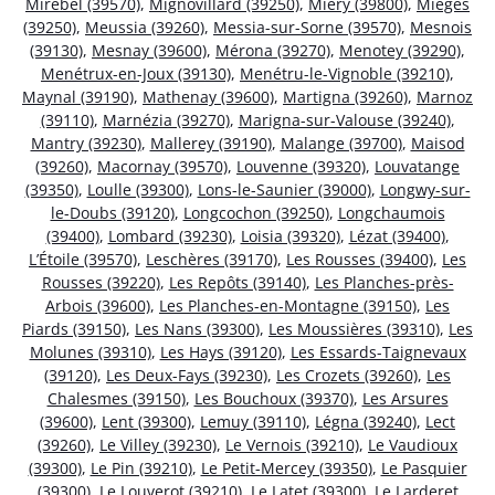
Mirebel (39570)
,
Mignovillard (39250)
,
Miéry (39800)
,
Mièges
(39250)
,
Meussia (39260)
,
Messia-sur-Sorne (39570)
,
Mesnois
(39130)
,
Mesnay (39600)
,
Mérona (39270)
,
Menotey (39290)
,
Menétrux-en-Joux (39130)
,
Menétru-le-Vignoble (39210)
,
Maynal (39190)
,
Mathenay (39600)
,
Martigna (39260)
,
Marnoz
(39110)
,
Marnézia (39270)
,
Marigna-sur-Valouse (39240)
,
Mantry (39230)
,
Mallerey (39190)
,
Malange (39700)
,
Maisod
(39260)
,
Macornay (39570)
,
Louvenne (39320)
,
Louvatange
(39350)
,
Loulle (39300)
,
Lons-le-Saunier (39000)
,
Longwy-sur-
le-Doubs (39120)
,
Longcochon (39250)
,
Longchaumois
(39400)
,
Lombard (39230)
,
Loisia (39320)
,
Lézat (39400)
,
L’Étoile (39570)
,
Leschères (39170)
,
Les Rousses (39400)
,
Les
Rousses (39220)
,
Les Repôts (39140)
,
Les Planches-près-
Arbois (39600)
,
Les Planches-en-Montagne (39150)
,
Les
Piards (39150)
,
Les Nans (39300)
,
Les Moussières (39310)
,
Les
Molunes (39310)
,
Les Hays (39120)
,
Les Essards-Taignevaux
(39120)
,
Les Deux-Fays (39230)
,
Les Crozets (39260)
,
Les
Chalesmes (39150)
,
Les Bouchoux (39370)
,
Les Arsures
(39600)
,
Lent (39300)
,
Lemuy (39110)
,
Légna (39240)
,
Lect
(39260)
,
Le Villey (39230)
,
Le Vernois (39210)
,
Le Vaudioux
(39300)
,
Le Pin (39210)
,
Le Petit-Mercey (39350)
,
Le Pasquier
(39300)
,
Le Louverot (39210)
,
Le Latet (39300)
,
Le Larderet