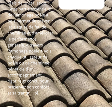
réels de l’installation.
Cette partie essentielle
de Ramonage poêle à
bois permet de prévenir
les risques de feu de
cheminée et d’améliorer
la performance
générale. À travers
Ramonage poêle à bois,
chaque utilisateur de
poêle ou de cheminée
bénéficie d’un
accompagnement
rigoureux conçu pour
préserver son confort
et sa tranquillité.