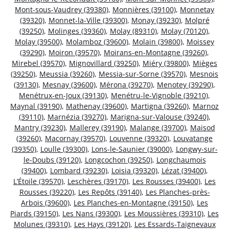
Mont-sous-Vaudrey (39380)
,
Monnières (39100)
,
Monnetay
(39320)
,
Monnet-la-Ville (39300)
,
Monay (39230)
,
Molpré
(39250)
,
Molinges (39360)
,
Molay (89310)
,
Molay (70120)
,
Molay (39500)
,
Molamboz (39600)
,
Molain (39800)
,
Moissey
(39290)
,
Moiron (39570)
,
Moirans-en-Montagne (39260)
,
Mirebel (39570)
,
Mignovillard (39250)
,
Miéry (39800)
,
Mièges
(39250)
,
Meussia (39260)
,
Messia-sur-Sorne (39570)
,
Mesnois
(39130)
,
Mesnay (39600)
,
Mérona (39270)
,
Menotey (39290)
,
Menétrux-en-Joux (39130)
,
Menétru-le-Vignoble (39210)
,
Maynal (39190)
,
Mathenay (39600)
,
Martigna (39260)
,
Marnoz
(39110)
,
Marnézia (39270)
,
Marigna-sur-Valouse (39240)
,
Mantry (39230)
,
Mallerey (39190)
,
Malange (39700)
,
Maisod
(39260)
,
Macornay (39570)
,
Louvenne (39320)
,
Louvatange
(39350)
,
Loulle (39300)
,
Lons-le-Saunier (39000)
,
Longwy-sur-
le-Doubs (39120)
,
Longcochon (39250)
,
Longchaumois
(39400)
,
Lombard (39230)
,
Loisia (39320)
,
Lézat (39400)
,
L’Étoile (39570)
,
Leschères (39170)
,
Les Rousses (39400)
,
Les
Rousses (39220)
,
Les Repôts (39140)
,
Les Planches-près-
Arbois (39600)
,
Les Planches-en-Montagne (39150)
,
Les
Piards (39150)
,
Les Nans (39300)
,
Les Moussières (39310)
,
Les
Molunes (39310)
,
Les Hays (39120)
,
Les Essards-Taignevaux