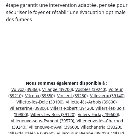
étape garantit une intervention adaptée, pensée pour
sécuriser le foyer et rétablir une évacuation optimale
des fumées.
Nous sommes également disponible à
:
Vulvoz (39360)
,
Vriange (39700)
,
Vosbles (39240)
,
Voiteur
(39210)
,
Vitreux (39350)
,
Vincent (39230)
,
Villevieux (39140)
,
Villette-lès-Dole (39100)
,
Villette-lès-Arbois (39600)
,
Villerserine (39800)
,
Villers-Robert (39120)
,
Villers-les-Bois
(39800)
,
Villers-les-Bois (39120)
,
Villers-Farlay (39600)
,
Villeneuve-sous-Pymont (39570)
,
Villeneuve-lès-Charnod
(39240)
,
Villeneuve-d’Aval (39600)
,
Villechantria (39320)
,
Villards-d’Héria (39260)
,
Villard-sur-Bienne (39200)
,
Villard-