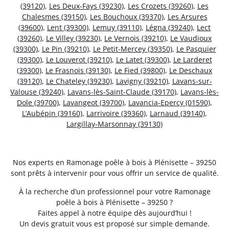
(39120)
,
Les Deux-Fays (39230)
,
Les Crozets (39260)
,
Les
Chalesmes (39150)
,
Les Bouchoux (39370)
,
Les Arsures
(39600)
,
Lent (39300)
,
Lemuy (39110)
,
Légna (39240)
,
Lect
(39260)
,
Le Villey (39230)
,
Le Vernois (39210)
,
Le Vaudioux
(39300)
,
Le Pin (39210)
,
Le Petit-Mercey (39350)
,
Le Pasquier
(39300)
,
Le Louverot (39210)
,
Le Latet (39300)
,
Le Larderet
(39300)
,
Le Frasnois (39130)
,
Le Fied (39800)
,
Le Deschaux
(39120)
,
Le Chateley (39230)
,
Lavigny (39210)
,
Lavans-sur-
Valouse (39240)
,
Lavans-lès-Saint-Claude (39170)
,
Lavans-lès-
Dole (39700)
,
Lavangeot (39700)
,
Lavancia-Epercy (01590)
,
L’Aubépin (39160)
,
Larrivoire (39360)
,
Larnaud (39140)
,
Largillay-Marsonnay (39130)
Nos experts en Ramonage poêle à bois à Plénisette – 39250
sont prêts à intervenir pour vous offrir un service de qualité.
À la recherche d’un professionnel pour votre Ramonage
poêle à bois à Plénisette – 39250 ?
Faites appel à notre équipe dès aujourd’hui !
Un devis gratuit vous est proposé sur simple demande.