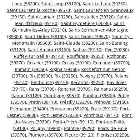
Loup (58200)
,
Saint-Loup (39120)
,
Saint-Lothain (39230)
,
Saint-Laurent-la-Roche (39570)
,
Saint-Laurent-en-Grandvaux
(39150)
,
Saint-Lamain (39230)
,
Saint-Julien (39320)
,
Saint-
Jean-d’Étreux (39160)
,
Saint-Hymetière (39240)
,
Saint-
Germain-lès-Arlay (39210)
,
Saint-Germain-en-Montagne
(39300)
,
Saint-Didier (58190)
,
Saint-Didier (39570)
,
Saint-Cyr-
Montmalin (39600)
,
Saint-Claude (39200)
,
Saint-Baraing
(39120)
,
Saint-Amour (39160)
,
Saffloz (39130)
,
Rye (39230)
,
Ruffey-sur-Seille (39140)
,
Rouffange (39350)
,
Rothonay
(39270)
,
Rotalier (39190)
,
Rosay (39190)
,
Romange (39700)
,
Romain (39350)
,
Rogna (39360)
,
Rochefort-sur-Nenon
(39700)
,
Rix (58500)
,
Rix (39250)
,
Revigny (39570)
,
Relans
(39140)
,
Reithouse (39270)
,
Recanoz (39230)
,
Ravilloles
(39170)
,
Rans (39700)
,
Ranchot (39700)
,
Rainans (39290)
,
Rahon (39120)
,
Quintigny (39570)
,
Pupillin (39600)
,
Publy
(39570)
,
Pretin (39110)
,
Présilly (39270)
,
Prénovel (39150)
,
Prémanon (39400)
,
Prémanon (39220)
,
Pratz (39170)
,
Port-
Lesney (39600)
,
Port-Lesney (39330)
,
Ponthoux (39170)
,
Pont-
du-Navoy (39300)
,
Pont-d’Héry (39110)
,
Pont-de-Poitte
(39130)
,
Poligny (39800)
,
Pointre (39290)
,
Poids-de-Fiole
(39570)
,
Plumont (39700)
,
Pleure (39120)
,
Plénise (39250)
,