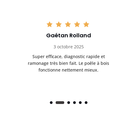
Gaétan Rolland
3 octobre 2025
tre
Super efficace, diagnostic rapide et
Le
t
ramonage très bien fait. Le poêle à bois
ét
fonctionne nettement mieux.