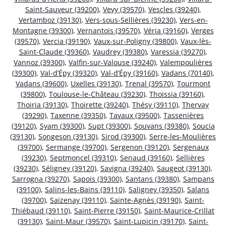
Saint-Sauveur (39200)
,
Vevy (39570)
,
Vescles (39240)
,
Vertamboz (39130)
,
Vers-sous-Sellières (39230)
,
Vers-en-
Montagne (39300)
,
Vernantois (39570)
,
Véria (39160)
,
Verges
(39570)
,
Vercia (39190)
,
Vaux-sur-Poligny (39800)
,
Vaux-lès-
Saint-Claude (39360)
,
Vaudrey (39380)
,
Varessia (39270)
,
Vannoz (39300)
,
Valfin-sur-Valouse (39240)
,
Valempoulières
(39300)
,
Val-d’Épy (39320)
,
Val-d’Épy (39160)
,
Vadans (70140)
,
Vadans (39600)
,
Uxelles (39130)
,
Trenal (39570)
,
Tourmont
(39800)
,
Toulouse-le-Château (39230)
,
Thoissia (39160)
,
Thoiria (39130)
,
Thoirette (39240)
,
Thésy (39110)
,
Thervay
(39290)
,
Taxenne (39350)
,
Tavaux (39500)
,
Tassenières
(39120)
,
Syam (39300)
,
Supt (39300)
,
Souvans (39380)
,
Soucia
(39130)
,
Songeson (39130)
,
Sirod (39300)
,
Serre-les-Moulières
(39700)
,
Sermange (39700)
,
Sergenon (39120)
,
Sergenaux
(39230)
,
Septmoncel (39310)
,
Senaud (39160)
,
Sellières
(39230)
,
Séligney (39120)
,
Savigna (39240)
,
Saugeot (39130)
,
Sarrogna (39270)
,
Sapois (39300)
,
Santans (39380)
,
Sampans
(39100)
,
Salins-les-Bains (39110)
,
Saligney (39350)
,
Salans
(39700)
,
Saizenay (39110)
,
Sainte-Agnès (39190)
,
Saint-
Thiébaud (39110)
,
Saint-Pierre (39150)
,
Saint-Maurice-Crillat
(39130)
,
Saint-Maur (39570)
,
Saint-Lupicin (39170)
,
Saint-