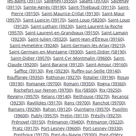
les-Bains (39110)
,
Saligney (39350)
,
Salans (39700)
,
Saizenay
(39110)
,
Sainte-Agnès (39190)
,
Saint-Thiébaud (39110)
,
Saint-
Pierre (39150)
,
Saint-Maurice-Crillat (39130)
,
Saint-Maur
(39570)
,
Saint-Lupicin (39170)
,
Saint-Loup (58200)
,
Saint-Loup
(39120)
,
Saint-Lothain (39230)
,
Saint-Laurent-la-Roche
(39570)
,
Saint-Laurent-en-Grandvaux (39150)
,
Saint-Lamain
(39230)
,
Saint-Julien (39320)
,
Saint-Jean-d’Étreux (39160)
,
Saint-Hymetière (39240)
,
Saint-Germain-lès-Arlay (39210)
,
Saint-Germain-en-Montagne (39300)
,
Saint-Didier (58190)
,
Saint-Didier (39570)
,
Saint-Cyr-Montmalin (39600)
,
Saint-
Claude (39200)
,
Saint-Baraing (39120)
,
Saint-Amour (39160)
,
Saffloz (39130)
,
Rye (39230)
,
Ruffey-sur-Seille (39140)
,
Rouffange (39350)
,
Rothonay (39270)
,
Rotalier (39190)
,
Rosay
(39190)
,
Romange (39700)
,
Romain (39350)
,
Rogna (39360)
,
Rochefort-sur-Nenon (39700)
,
Rix (58500)
,
Rix (39250)
,
Revigny (39570)
,
Relans (39140)
,
Reithouse (39270)
,
Recanoz
(39230)
,
Ravilloles (39170)
,
Rans (39700)
,
Ranchot (39700)
,
Rainans (39290)
,
Rahon (39120)
,
Quintigny (39570)
,
Pupillin
(39600)
,
Publy (39570)
,
Pretin (39110)
,
Présilly (39270)
,
Prénovel (39150)
,
Prémanon (39400)
,
Prémanon (39220)
,
Pratz (39170)
,
Port-Lesney (39600)
,
Port-Lesney (39330)
,
Ponthoux (39170)
,
Pont-du-Navoy (39300)
,
Pont-d’Héry