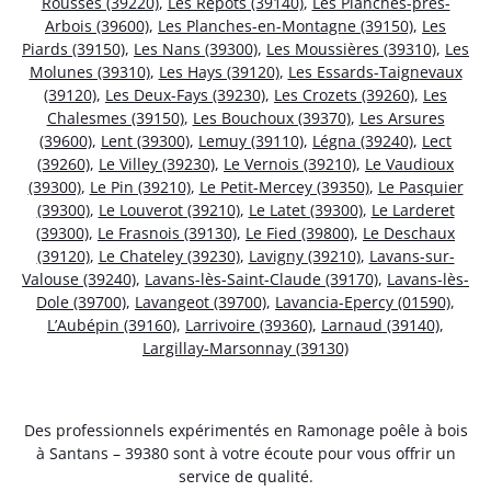
Rousses (39220)
,
Les Repôts (39140)
,
Les Planches-près-
Arbois (39600)
,
Les Planches-en-Montagne (39150)
,
Les
Piards (39150)
,
Les Nans (39300)
,
Les Moussières (39310)
,
Les
Molunes (39310)
,
Les Hays (39120)
,
Les Essards-Taignevaux
(39120)
,
Les Deux-Fays (39230)
,
Les Crozets (39260)
,
Les
Chalesmes (39150)
,
Les Bouchoux (39370)
,
Les Arsures
(39600)
,
Lent (39300)
,
Lemuy (39110)
,
Légna (39240)
,
Lect
(39260)
,
Le Villey (39230)
,
Le Vernois (39210)
,
Le Vaudioux
(39300)
,
Le Pin (39210)
,
Le Petit-Mercey (39350)
,
Le Pasquier
(39300)
,
Le Louverot (39210)
,
Le Latet (39300)
,
Le Larderet
(39300)
,
Le Frasnois (39130)
,
Le Fied (39800)
,
Le Deschaux
(39120)
,
Le Chateley (39230)
,
Lavigny (39210)
,
Lavans-sur-
Valouse (39240)
,
Lavans-lès-Saint-Claude (39170)
,
Lavans-lès-
Dole (39700)
,
Lavangeot (39700)
,
Lavancia-Epercy (01590)
,
L’Aubépin (39160)
,
Larrivoire (39360)
,
Larnaud (39140)
,
Largillay-Marsonnay (39130)
Des professionnels expérimentés en Ramonage poêle à bois
à Santans – 39380 sont à votre écoute pour vous offrir un
service de qualité.