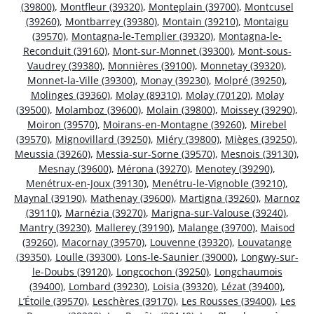
(39800)
,
Montfleur (39320)
,
Monteplain (39700)
,
Montcusel
(39260)
,
Montbarrey (39380)
,
Montain (39210)
,
Montaigu
(39570)
,
Montagna-le-Templier (39320)
,
Montagna-le-
Reconduit (39160)
,
Mont-sur-Monnet (39300)
,
Mont-sous-
Vaudrey (39380)
,
Monnières (39100)
,
Monnetay (39320)
,
Monnet-la-Ville (39300)
,
Monay (39230)
,
Molpré (39250)
,
Molinges (39360)
,
Molay (89310)
,
Molay (70120)
,
Molay
(39500)
,
Molamboz (39600)
,
Molain (39800)
,
Moissey (39290)
,
Moiron (39570)
,
Moirans-en-Montagne (39260)
,
Mirebel
(39570)
,
Mignovillard (39250)
,
Miéry (39800)
,
Mièges (39250)
,
Meussia (39260)
,
Messia-sur-Sorne (39570)
,
Mesnois (39130)
,
Mesnay (39600)
,
Mérona (39270)
,
Menotey (39290)
,
Menétrux-en-Joux (39130)
,
Menétru-le-Vignoble (39210)
,
Maynal (39190)
,
Mathenay (39600)
,
Martigna (39260)
,
Marnoz
(39110)
,
Marnézia (39270)
,
Marigna-sur-Valouse (39240)
,
Mantry (39230)
,
Mallerey (39190)
,
Malange (39700)
,
Maisod
(39260)
,
Macornay (39570)
,
Louvenne (39320)
,
Louvatange
(39350)
,
Loulle (39300)
,
Lons-le-Saunier (39000)
,
Longwy-sur-
le-Doubs (39120)
,
Longcochon (39250)
,
Longchaumois
(39400)
,
Lombard (39230)
,
Loisia (39320)
,
Lézat (39400)
,
L’Étoile (39570)
,
Leschères (39170)
,
Les Rousses (39400)
,
Les