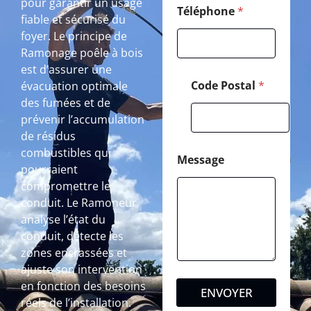
pour garantir un usage
Téléphone
*
fiable et sécurisé du
foyer. Le principe de
Ramonage poêle à bois
est d’assurer une
Code Postal
*
évacuation optimale
des fumées et de
prévenir l’accumulation
de résidus
combustibles qui
Message
pourraient
compromettre le
conduit. Le Ramoneur
analyse l’état du
conduit, détecte les
zones encrassées et
ajuste son intervention
en fonction des besoins
ENVOYER
réels de l’installation.