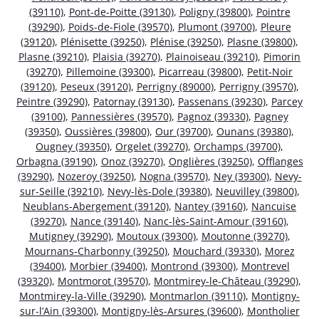
(39110)
,
Pont-de-Poitte (39130)
,
Poligny (39800)
,
Pointre
(39290)
,
Poids-de-Fiole (39570)
,
Plumont (39700)
,
Pleure
(39120)
,
Plénisette (39250)
,
Plénise (39250)
,
Plasne (39800)
,
Plasne (39210)
,
Plaisia (39270)
,
Plainoiseau (39210)
,
Pimorin
(39270)
,
Pillemoine (39300)
,
Picarreau (39800)
,
Petit-Noir
(39120)
,
Peseux (39120)
,
Perrigny (89000)
,
Perrigny (39570)
,
Peintre (39290)
,
Patornay (39130)
,
Passenans (39230)
,
Parcey
(39100)
,
Pannessières (39570)
,
Pagnoz (39330)
,
Pagney
(39350)
,
Oussières (39800)
,
Our (39700)
,
Ounans (39380)
,
Ougney (39350)
,
Orgelet (39270)
,
Orchamps (39700)
,
Orbagna (39190)
,
Onoz (39270)
,
Onglières (39250)
,
Offlanges
(39290)
,
Nozeroy (39250)
,
Nogna (39570)
,
Ney (39300)
,
Nevy-
sur-Seille (39210)
,
Nevy-lès-Dole (39380)
,
Neuvilley (39800)
,
Neublans-Abergement (39120)
,
Nantey (39160)
,
Nancuise
(39270)
,
Nance (39140)
,
Nanc-lès-Saint-Amour (39160)
,
Mutigney (39290)
,
Moutoux (39300)
,
Moutonne (39270)
,
Mournans-Charbonny (39250)
,
Mouchard (39330)
,
Morez
(39400)
,
Morbier (39400)
,
Montrond (39300)
,
Montrevel
(39320)
,
Montmorot (39570)
,
Montmirey-le-Château (39290)
,
Montmirey-la-Ville (39290)
,
Montmarlon (39110)
,
Montigny-
sur-l’Ain (39300)
,
Montigny-lès-Arsures (39600)
,
Montholier