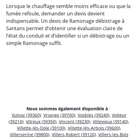
Lorsque le chauffage semble moins efficace ou que la
fumée refoule, demander un devis devient
indispensable. Un devis de Ramonage débistrage à
Santans permet d’obtenir une évaluation claire de
l’état du conduit et d’identifier si un débistrage ou un
simple Ramonage suffit.
Nous sommes également disponible à
:
Vulvoz (39360)
,
Vriange (39700)
,
Vosbles (39240)
,
Voiteur
(39210)
,
Vitreux (39350)
,
Vincent (39230)
,
Villevieux (39140)
,
Villette-lès-Dole (39100)
,
Villette-lès-Arbois (39600)
,
Villerserine (39800)
,
Villers-Robert (39120)
,
Villers-les-Bois