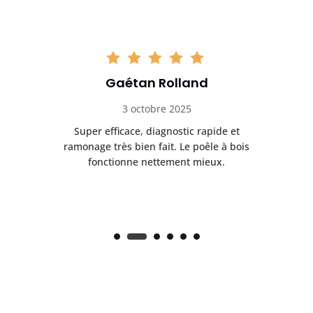
Gaétan Rolland
3 octobre 2025
tre
Super efficace, diagnostic rapide et
Le
t
ramonage très bien fait. Le poêle à bois
ét
fonctionne nettement mieux.