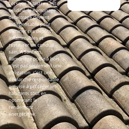
Lorsque le bistre s’est
solidifié, le Ramonage
débistrage devient
indispensable pour
éliminer ces dépôts
inflammables et
restaurer un conduit
sain. A Santans,
Ramonage poêle à bois
n’est pas seulement une
obligation, c’est une
démarche responsable
qui vise à protéger les
habitants tout en
optimisant le
rendement
énergétique.