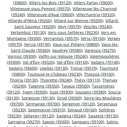
(39800)
,
Villers-les-Bois (39120)
,
Villers-Farlay (39600)
,
Villeneuve-sous-Pymont (39570)
,
Villeneuve-lès-Charnod
(39240)
,
Villeneuve-d’Aval (39600)
,
Villechantria (39320)
,
Villards-d’Héria (39260)
,
Villard-sur-Bienne (39200)
,
Villard-
Saint-Sauveur (39200)
,
Vevy (39570)
,
Vescles (39240)
,
Vertamboz (39130)
,
Vers-sous-Sellières (39230)
,
Vers-en-
Montagne (39300)
,
Vernantois (39570)
,
Véria (39160)
,
Verges
(39570)
,
Vercia (39190)
,
Vaux-sur-Poligny (39800)
,
Vaux-lès-
Saint-Claude (39360)
,
Vaudrey (39380)
,
Varessia (39270)
,
Vannoz (39300)
,
Valfin-sur-Valouse (39240)
,
Valempoulières
(39300)
,
Val-d’Épy (39320)
,
Val-d’Épy (39160)
,
Vadans (70140)
,
Vadans (39600)
,
Uxelles (39130)
,
Trenal (39570)
,
Tourmont
(39800)
,
Toulouse-le-Château (39230)
,
Thoissia (39160)
,
Thoiria (39130)
,
Thoirette (39240)
,
Thésy (39110)
,
Thervay
(39290)
,
Taxenne (39350)
,
Tavaux (39500)
,
Tassenières
(39120)
,
Syam (39300)
,
Supt (39300)
,
Souvans (39380)
,
Soucia
(39130)
,
Songeson (39130)
,
Sirod (39300)
,
Serre-les-Moulières
(39700)
,
Sermange (39700)
,
Sergenon (39120)
,
Sergenaux
(39230)
,
Septmoncel (39310)
,
Senaud (39160)
,
Sellières
(39230)
,
Séligney (39120)
,
Savigna (39240)
,
Saugeot (39130)
,
Sarrogna (39270)
,
Sapois (39300)
,
Sampans (39100)
,
Salins-