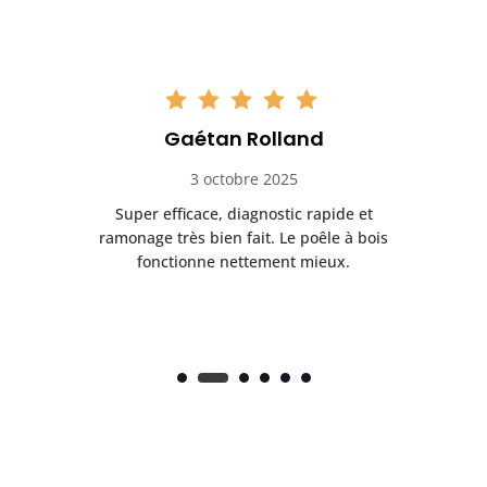
Gaétan Rolland
3 octobre 2025
tre
Super efficace, diagnostic rapide et
Le
t
ramonage très bien fait. Le poêle à bois
ét
fonctionne nettement mieux.