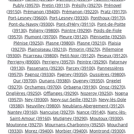
Publy (39570)
,
Pretin (39110)
,
Présilly (39270)
,
Prénovel
(39150)
,
Prémanon (39400)
,
Prémanon (39220)
,
Pratz (39170)
,
Port-Lesney (39600)
,
Port-Lesney (39330)
,
Ponthoux (39170)
,
Pont-du-Navoy (39300)
,
Pont-d’Héry (39110)
,
Pont-de-Poitte
(39130)
,
Poligny (39800)
,
Pointre (39290)
,
Poids-de-Fiole
(39570)
,
Plumont (39700)
,
Pleure (39120)
,
Plénisette (39250)
,
Plénise (39250)
,
Plasne (39800)
,
Plasne (39210)
,
Plaisia
(39270)
,
Plainoiseau (39210)
,
Pimorin (39270)
,
Pillemoine
(39300)
,
Picarreau (39800)
,
Petit-Noir (39120)
,
Peseux (39120)
,
Perrigny (89000)
,
Perrigny (39570)
,
Peintre (39290)
,
Patornay
(39130)
,
Passenans (39230)
,
Parcey (39100)
,
Pannessières
(39570)
,
Pagnoz (39330)
,
Pagney (39350)
,
Oussières (39800)
,
Our (39700)
,
Ounans (39380)
,
Ougney (39350)
,
Orgelet
(39270)
,
Orchamps (39700)
,
Orbagna (39190)
,
Onoz (39270)
,
Onglières (39250)
,
Offlanges (39290)
,
Nozeroy (39250)
,
Nogna
(39570)
,
Ney (39300)
,
Nevy-sur-Seille (39210)
,
Nevy-lès-Dole
(39380)
,
Neuvilley (39800)
,
Neublans-Abergement (39120)
,
Nantey (39160)
,
Nancuise (39270)
,
Nance (39140)
,
Nanc-lès-
Saint-Amour (39160)
,
Mutigney (39290)
,
Moutoux (39300)
,
Moutonne (39270)
,
Mournans-Charbonny (39250)
,
Mouchard
(39330)
,
Morez (39400)
,
Morbier (39400)
,
Montrond (39300)
,