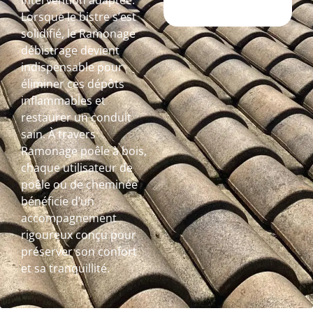
intervention adaptée.
Lorsque le bistre s’est
solidifié, le Ramonage
débistrage devient
indispensable pour
éliminer ces dépôts
inflammables et
restaurer un conduit
sain. À travers
Ramonage poêle à bois,
chaque utilisateur de
poêle ou de cheminée
bénéficie d’un
accompagnement
rigoureux conçu pour
préserver son confort
et sa tranquillité.