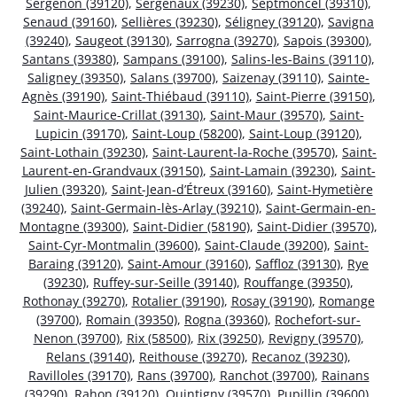
Sergenon (39120)
,
Sergenaux (39230)
,
Septmoncel (39310)
,
Senaud (39160)
,
Sellières (39230)
,
Séligney (39120)
,
Savigna
(39240)
,
Saugeot (39130)
,
Sarrogna (39270)
,
Sapois (39300)
,
Santans (39380)
,
Sampans (39100)
,
Salins-les-Bains (39110)
,
Saligney (39350)
,
Salans (39700)
,
Saizenay (39110)
,
Sainte-
Agnès (39190)
,
Saint-Thiébaud (39110)
,
Saint-Pierre (39150)
,
Saint-Maurice-Crillat (39130)
,
Saint-Maur (39570)
,
Saint-
Lupicin (39170)
,
Saint-Loup (58200)
,
Saint-Loup (39120)
,
Saint-Lothain (39230)
,
Saint-Laurent-la-Roche (39570)
,
Saint-
Laurent-en-Grandvaux (39150)
,
Saint-Lamain (39230)
,
Saint-
Julien (39320)
,
Saint-Jean-d’Étreux (39160)
,
Saint-Hymetière
(39240)
,
Saint-Germain-lès-Arlay (39210)
,
Saint-Germain-en-
Montagne (39300)
,
Saint-Didier (58190)
,
Saint-Didier (39570)
,
Saint-Cyr-Montmalin (39600)
,
Saint-Claude (39200)
,
Saint-
Baraing (39120)
,
Saint-Amour (39160)
,
Saffloz (39130)
,
Rye
(39230)
,
Ruffey-sur-Seille (39140)
,
Rouffange (39350)
,
Rothonay (39270)
,
Rotalier (39190)
,
Rosay (39190)
,
Romange
(39700)
,
Romain (39350)
,
Rogna (39360)
,
Rochefort-sur-
Nenon (39700)
,
Rix (58500)
,
Rix (39250)
,
Revigny (39570)
,
Relans (39140)
,
Reithouse (39270)
,
Recanoz (39230)
,
Ravilloles (39170)
,
Rans (39700)
,
Ranchot (39700)
,
Rainans
(39290)
,
Rahon (39120)
,
Quintigny (39570)
,
Pupillin (39600)
,