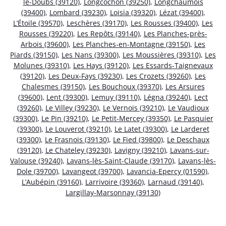
le-Doubs (39120)
,
Longcochon (39250)
,
Longchaumois
(39400)
,
Lombard (39230)
,
Loisia (39320)
,
Lézat (39400)
,
L’Étoile (39570)
,
Leschères (39170)
,
Les Rousses (39400)
,
Les
Rousses (39220)
,
Les Repôts (39140)
,
Les Planches-près-
Arbois (39600)
,
Les Planches-en-Montagne (39150)
,
Les
Piards (39150)
,
Les Nans (39300)
,
Les Moussières (39310)
,
Les
Molunes (39310)
,
Les Hays (39120)
,
Les Essards-Taignevaux
(39120)
,
Les Deux-Fays (39230)
,
Les Crozets (39260)
,
Les
Chalesmes (39150)
,
Les Bouchoux (39370)
,
Les Arsures
(39600)
,
Lent (39300)
,
Lemuy (39110)
,
Légna (39240)
,
Lect
(39260)
,
Le Villey (39230)
,
Le Vernois (39210)
,
Le Vaudioux
(39300)
,
Le Pin (39210)
,
Le Petit-Mercey (39350)
,
Le Pasquier
(39300)
,
Le Louverot (39210)
,
Le Latet (39300)
,
Le Larderet
(39300)
,
Le Frasnois (39130)
,
Le Fied (39800)
,
Le Deschaux
(39120)
,
Le Chateley (39230)
,
Lavigny (39210)
,
Lavans-sur-
Valouse (39240)
,
Lavans-lès-Saint-Claude (39170)
,
Lavans-lès-
Dole (39700)
,
Lavangeot (39700)
,
Lavancia-Epercy (01590)
,
L’Aubépin (39160)
,
Larrivoire (39360)
,
Larnaud (39140)
,
Largillay-Marsonnay (39130)