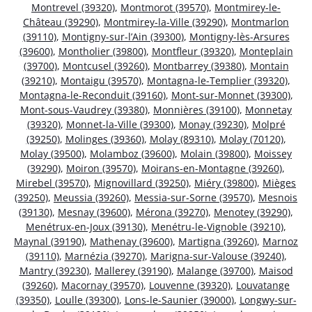
Montrevel (39320)
,
Montmorot (39570)
,
Montmirey-le-
Château (39290)
,
Montmirey-la-Ville (39290)
,
Montmarlon
(39110)
,
Montigny-sur-l’Ain (39300)
,
Montigny-lès-Arsures
(39600)
,
Montholier (39800)
,
Montfleur (39320)
,
Monteplain
(39700)
,
Montcusel (39260)
,
Montbarrey (39380)
,
Montain
(39210)
,
Montaigu (39570)
,
Montagna-le-Templier (39320)
,
Montagna-le-Reconduit (39160)
,
Mont-sur-Monnet (39300)
,
Mont-sous-Vaudrey (39380)
,
Monnières (39100)
,
Monnetay
(39320)
,
Monnet-la-Ville (39300)
,
Monay (39230)
,
Molpré
(39250)
,
Molinges (39360)
,
Molay (89310)
,
Molay (70120)
,
Molay (39500)
,
Molamboz (39600)
,
Molain (39800)
,
Moissey
(39290)
,
Moiron (39570)
,
Moirans-en-Montagne (39260)
,
Mirebel (39570)
,
Mignovillard (39250)
,
Miéry (39800)
,
Mièges
(39250)
,
Meussia (39260)
,
Messia-sur-Sorne (39570)
,
Mesnois
(39130)
,
Mesnay (39600)
,
Mérona (39270)
,
Menotey (39290)
,
Menétrux-en-Joux (39130)
,
Menétru-le-Vignoble (39210)
,
Maynal (39190)
,
Mathenay (39600)
,
Martigna (39260)
,
Marnoz
(39110)
,
Marnézia (39270)
,
Marigna-sur-Valouse (39240)
,
Mantry (39230)
,
Mallerey (39190)
,
Malange (39700)
,
Maisod
(39260)
,
Macornay (39570)
,
Louvenne (39320)
,
Louvatange
(39350)
,
Loulle (39300)
,
Lons-le-Saunier (39000)
,
Longwy-sur-