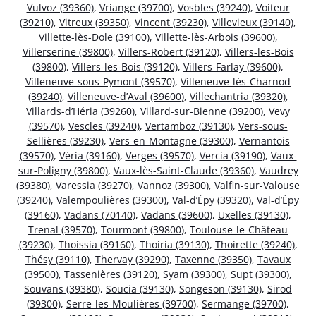
Vulvoz (39360)
,
Vriange (39700)
,
Vosbles (39240)
,
Voiteur
(39210)
,
Vitreux (39350)
,
Vincent (39230)
,
Villevieux (39140)
,
Villette-lès-Dole (39100)
,
Villette-lès-Arbois (39600)
,
Villerserine (39800)
,
Villers-Robert (39120)
,
Villers-les-Bois
(39800)
,
Villers-les-Bois (39120)
,
Villers-Farlay (39600)
,
Villeneuve-sous-Pymont (39570)
,
Villeneuve-lès-Charnod
(39240)
,
Villeneuve-d’Aval (39600)
,
Villechantria (39320)
,
Villards-d’Héria (39260)
,
Villard-sur-Bienne (39200)
,
Vevy
(39570)
,
Vescles (39240)
,
Vertamboz (39130)
,
Vers-sous-
Sellières (39230)
,
Vers-en-Montagne (39300)
,
Vernantois
(39570)
,
Véria (39160)
,
Verges (39570)
,
Vercia (39190)
,
Vaux-
sur-Poligny (39800)
,
Vaux-lès-Saint-Claude (39360)
,
Vaudrey
(39380)
,
Varessia (39270)
,
Vannoz (39300)
,
Valfin-sur-Valouse
(39240)
,
Valempoulières (39300)
,
Val-d’Épy (39320)
,
Val-d’Épy
(39160)
,
Vadans (70140)
,
Vadans (39600)
,
Uxelles (39130)
,
Trenal (39570)
,
Tourmont (39800)
,
Toulouse-le-Château
(39230)
,
Thoissia (39160)
,
Thoiria (39130)
,
Thoirette (39240)
,
Thésy (39110)
,
Thervay (39290)
,
Taxenne (39350)
,
Tavaux
(39500)
,
Tassenières (39120)
,
Syam (39300)
,
Supt (39300)
,
Souvans (39380)
,
Soucia (39130)
,
Songeson (39130)
,
Sirod
(39300)
,
Serre-les-Moulières (39700)
,
Sermange (39700)
,