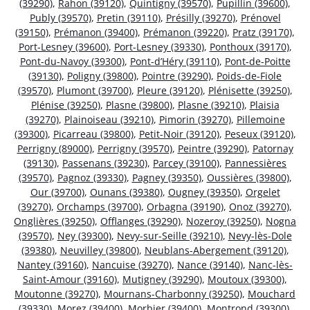
(39290)
,
Rahon (39120)
,
Quintigny (39570)
,
Pupillin (39600)
,
Publy (39570)
,
Pretin (39110)
,
Présilly (39270)
,
Prénovel
(39150)
,
Prémanon (39400)
,
Prémanon (39220)
,
Pratz (39170)
,
Port-Lesney (39600)
,
Port-Lesney (39330)
,
Ponthoux (39170)
,
Pont-du-Navoy (39300)
,
Pont-d’Héry (39110)
,
Pont-de-Poitte
(39130)
,
Poligny (39800)
,
Pointre (39290)
,
Poids-de-Fiole
(39570)
,
Plumont (39700)
,
Pleure (39120)
,
Plénisette (39250)
,
Plénise (39250)
,
Plasne (39800)
,
Plasne (39210)
,
Plaisia
(39270)
,
Plainoiseau (39210)
,
Pimorin (39270)
,
Pillemoine
(39300)
,
Picarreau (39800)
,
Petit-Noir (39120)
,
Peseux (39120)
,
Perrigny (89000)
,
Perrigny (39570)
,
Peintre (39290)
,
Patornay
(39130)
,
Passenans (39230)
,
Parcey (39100)
,
Pannessières
(39570)
,
Pagnoz (39330)
,
Pagney (39350)
,
Oussières (39800)
,
Our (39700)
,
Ounans (39380)
,
Ougney (39350)
,
Orgelet
(39270)
,
Orchamps (39700)
,
Orbagna (39190)
,
Onoz (39270)
,
Onglières (39250)
,
Offlanges (39290)
,
Nozeroy (39250)
,
Nogna
(39570)
,
Ney (39300)
,
Nevy-sur-Seille (39210)
,
Nevy-lès-Dole
(39380)
,
Neuvilley (39800)
,
Neublans-Abergement (39120)
,
Nantey (39160)
,
Nancuise (39270)
,
Nance (39140)
,
Nanc-lès-
Saint-Amour (39160)
,
Mutigney (39290)
,
Moutoux (39300)
,
Moutonne (39270)
,
Mournans-Charbonny (39250)
,
Mouchard
(39330)
,
Morez (39400)
,
Morbier (39400)
,
Montrond (39300)
,