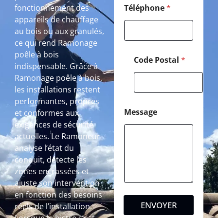
fonctionnement des
Téléphone
*
appareils de chauffage
au bois ou aux granulés,
ce qui rend Ramonage
poêle à bois
Code Postal
*
indispensable. Grâce à
Ramonage poêle à bois,
les installations restent
performantes, propres
Message
et conformes aux
exigences de sécurité
actuelles. Le Ramoneur
analyse l’état du
conduit, détecte les
zones encrassées et
ajuste son intervention
en fonction des besoins
ENVOYER
réels de l’installation.