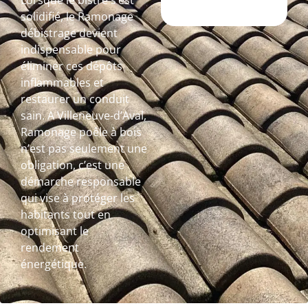
Lorsque le bistre s’est
solidifié, le Ramonage
débistrage devient
indispensable pour
éliminer ces dépôts
inflammables et
restaurer un conduit
sain. A Villeneuve-d’Aval,
Ramonage poêle à bois
n’est pas seulement une
obligation, c’est une
démarche responsable
qui vise à protéger les
habitants tout en
optimisant le
rendement
énergétique.