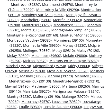
Montrevel (39320)
,
Montmorot (39570)
,
Montmirey-le-
Château (39290)
,
Montmirey-la-Ville (39290)
,
Montmarlon
(39110)
,
Montigny-sur-l’Ain (39300)
,
Montigny-lès-Arsures
(39600)
,
Montholier (39800)
,
Montfleur (39320)
,
Monteplain
(39700)
,
Montcusel (39260)
,
Montbarrey (39380)
,
Montain
(39210)
,
Montaigu (39570)
,
Montagna-le-Templier (39320)
,
Montagna-le-Reconduit (39160)
,
Mont-sur-Monnet (39300)
,
Mont-sous-Vaudrey (39380)
,
Monnières (39100)
,
Monnetay
(39320)
,
Monnet-la-Ville (39300)
,
Monay (39230)
,
Molpré
(39250)
,
Molinges (39360)
,
Molay (89310)
,
Molay (70120)
,
Molay (39500)
,
Molamboz (39600)
,
Molain (39800)
,
Moissey
(39290)
,
Moiron (39570)
,
Moirans-en-Montagne (39260)
,
Mirebel (39570)
,
Mignovillard (39250)
,
Miéry (39800)
,
Mièges
(39250)
,
Meussia (39260)
,
Messia-sur-Sorne (39570)
,
Mesnois
(39130)
,
Mesnay (39600)
,
Mérona (39270)
,
Menotey (39290)
,
Menétrux-en-Joux (39130)
,
Menétru-le-Vignoble (39210)
,
Maynal (39190)
,
Mathenay (39600)
,
Martigna (39260)
,
Marnoz
(39110)
,
Marnézia (39270)
,
Marigna-sur-Valouse (39240)
,
Mantry (39230)
,
Mallerey (39190)
,
Malange (39700)
,
Maisod
(39260)
,
Macornay (39570)
,
Louvenne (39320)
,
Louvatange
(39350)
,
Loulle (39300)
,
Lons-le-Saunier (39000)
,
Longwy-sur-