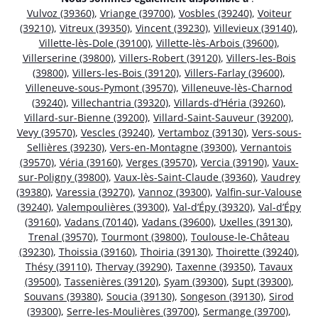
Vulvoz (39360)
,
Vriange (39700)
,
Vosbles (39240)
,
Voiteur
(39210)
,
Vitreux (39350)
,
Vincent (39230)
,
Villevieux (39140)
,
Villette-lès-Dole (39100)
,
Villette-lès-Arbois (39600)
,
Villerserine (39800)
,
Villers-Robert (39120)
,
Villers-les-Bois
(39800)
,
Villers-les-Bois (39120)
,
Villers-Farlay (39600)
,
Villeneuve-sous-Pymont (39570)
,
Villeneuve-lès-Charnod
(39240)
,
Villechantria (39320)
,
Villards-d’Héria (39260)
,
Villard-sur-Bienne (39200)
,
Villard-Saint-Sauveur (39200)
,
Vevy (39570)
,
Vescles (39240)
,
Vertamboz (39130)
,
Vers-sous-
Sellières (39230)
,
Vers-en-Montagne (39300)
,
Vernantois
(39570)
,
Véria (39160)
,
Verges (39570)
,
Vercia (39190)
,
Vaux-
sur-Poligny (39800)
,
Vaux-lès-Saint-Claude (39360)
,
Vaudrey
(39380)
,
Varessia (39270)
,
Vannoz (39300)
,
Valfin-sur-Valouse
(39240)
,
Valempoulières (39300)
,
Val-d’Épy (39320)
,
Val-d’Épy
(39160)
,
Vadans (70140)
,
Vadans (39600)
,
Uxelles (39130)
,
Trenal (39570)
,
Tourmont (39800)
,
Toulouse-le-Château
(39230)
,
Thoissia (39160)
,
Thoiria (39130)
,
Thoirette (39240)
,
Thésy (39110)
,
Thervay (39290)
,
Taxenne (39350)
,
Tavaux
(39500)
,
Tassenières (39120)
,
Syam (39300)
,
Supt (39300)
,
Souvans (39380)
,
Soucia (39130)
,
Songeson (39130)
,
Sirod
(39300)
,
Serre-les-Moulières (39700)
,
Sermange (39700)
,