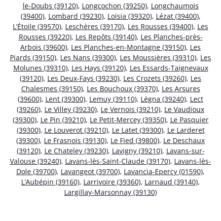
le-Doubs (39120)
,
Longcochon (39250)
,
Longchaumois
(39400)
,
Lombard (39230)
,
Loisia (39320)
,
Lézat (39400)
,
L’Étoile (39570)
,
Leschères (39170)
,
Les Rousses (39400)
,
Les
Rousses (39220)
,
Les Repôts (39140)
,
Les Planches-près-
Arbois (39600)
,
Les Planches-en-Montagne (39150)
,
Les
Piards (39150)
,
Les Nans (39300)
,
Les Moussières (39310)
,
Les
Molunes (39310)
,
Les Hays (39120)
,
Les Essards-Taignevaux
(39120)
,
Les Deux-Fays (39230)
,
Les Crozets (39260)
,
Les
Chalesmes (39150)
,
Les Bouchoux (39370)
,
Les Arsures
(39600)
,
Lent (39300)
,
Lemuy (39110)
,
Légna (39240)
,
Lect
(39260)
,
Le Villey (39230)
,
Le Vernois (39210)
,
Le Vaudioux
(39300)
,
Le Pin (39210)
,
Le Petit-Mercey (39350)
,
Le Pasquier
(39300)
,
Le Louverot (39210)
,
Le Latet (39300)
,
Le Larderet
(39300)
,
Le Frasnois (39130)
,
Le Fied (39800)
,
Le Deschaux
(39120)
,
Le Chateley (39230)
,
Lavigny (39210)
,
Lavans-sur-
Valouse (39240)
,
Lavans-lès-Saint-Claude (39170)
,
Lavans-lès-
Dole (39700)
,
Lavangeot (39700)
,
Lavancia-Epercy (01590)
,
L’Aubépin (39160)
,
Larrivoire (39360)
,
Larnaud (39140)
,
Largillay-Marsonnay (39130)