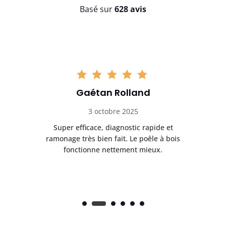
Basé sur
628 avis
Gaétan Rolland
3 octobre 2025
tre
Super efficace, diagnostic rapide et
Le
t
ramonage très bien fait. Le poêle à bois
ét
fonctionne nettement mieux.