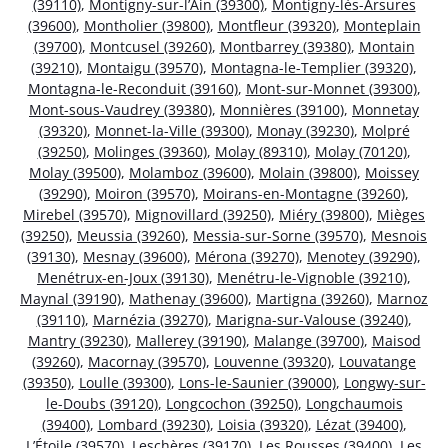
(39110)
,
Montigny-sur-l’Ain (39300)
,
Montigny-lès-Arsures
(39600)
,
Montholier (39800)
,
Montfleur (39320)
,
Monteplain
(39700)
,
Montcusel (39260)
,
Montbarrey (39380)
,
Montain
(39210)
,
Montaigu (39570)
,
Montagna-le-Templier (39320)
,
Montagna-le-Reconduit (39160)
,
Mont-sur-Monnet (39300)
,
Mont-sous-Vaudrey (39380)
,
Monnières (39100)
,
Monnetay
(39320)
,
Monnet-la-Ville (39300)
,
Monay (39230)
,
Molpré
(39250)
,
Molinges (39360)
,
Molay (89310)
,
Molay (70120)
,
Molay (39500)
,
Molamboz (39600)
,
Molain (39800)
,
Moissey
(39290)
,
Moiron (39570)
,
Moirans-en-Montagne (39260)
,
Mirebel (39570)
,
Mignovillard (39250)
,
Miéry (39800)
,
Mièges
(39250)
,
Meussia (39260)
,
Messia-sur-Sorne (39570)
,
Mesnois
(39130)
,
Mesnay (39600)
,
Mérona (39270)
,
Menotey (39290)
,
Menétrux-en-Joux (39130)
,
Menétru-le-Vignoble (39210)
,
Maynal (39190)
,
Mathenay (39600)
,
Martigna (39260)
,
Marnoz
(39110)
,
Marnézia (39270)
,
Marigna-sur-Valouse (39240)
,
Mantry (39230)
,
Mallerey (39190)
,
Malange (39700)
,
Maisod
(39260)
,
Macornay (39570)
,
Louvenne (39320)
,
Louvatange
(39350)
,
Loulle (39300)
,
Lons-le-Saunier (39000)
,
Longwy-sur-
le-Doubs (39120)
,
Longcochon (39250)
,
Longchaumois
(39400)
,
Lombard (39230)
,
Loisia (39320)
,
Lézat (39400)
,
L’Étoile (39570)
,
Leschères (39170)
,
Les Rousses (39400)
,
Les