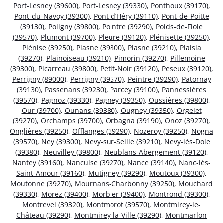
Port-Lesney (39600)
,
Port-Lesney (39330)
,
Ponthoux (39170)
,
Pont-du-Navoy (39300)
,
Pont-d’Héry (39110)
,
Pont-de-Poitte
(39130)
,
Poligny (39800)
,
Pointre (39290)
,
Poids-de-Fiole
(39570)
,
Plumont (39700)
,
Pleure (39120)
,
Plénisette (39250)
,
Plénise (39250)
,
Plasne (39800)
,
Plasne (39210)
,
Plaisia
(39270)
,
Plainoiseau (39210)
,
Pimorin (39270)
,
Pillemoine
(39300)
,
Picarreau (39800)
,
Petit-Noir (39120)
,
Peseux (39120)
,
Perrigny (89000)
,
Perrigny (39570)
,
Peintre (39290)
,
Patornay
(39130)
,
Passenans (39230)
,
Parcey (39100)
,
Pannessières
(39570)
,
Pagnoz (39330)
,
Pagney (39350)
,
Oussières (39800)
,
Our (39700)
,
Ounans (39380)
,
Ougney (39350)
,
Orgelet
(39270)
,
Orchamps (39700)
,
Orbagna (39190)
,
Onoz (39270)
,
Onglières (39250)
,
Offlanges (39290)
,
Nozeroy (39250)
,
Nogna
(39570)
,
Ney (39300)
,
Nevy-sur-Seille (39210)
,
Nevy-lès-Dole
(39380)
,
Neuvilley (39800)
,
Neublans-Abergement (39120)
,
Nantey (39160)
,
Nancuise (39270)
,
Nance (39140)
,
Nanc-lès-
Saint-Amour (39160)
,
Mutigney (39290)
,
Moutoux (39300)
,
Moutonne (39270)
,
Mournans-Charbonny (39250)
,
Mouchard
(39330)
,
Morez (39400)
,
Morbier (39400)
,
Montrond (39300)
,
Montrevel (39320)
,
Montmorot (39570)
,
Montmirey-le-
Château (39290)
,
Montmirey-la-Ville (39290)
,
Montmarlon