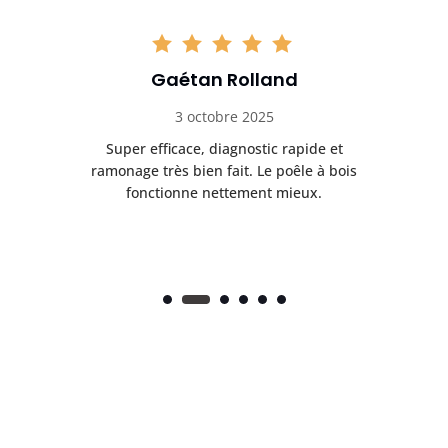
Gaétan Rolland
3 octobre 2025
tre
Super efficace, diagnostic rapide et
Le
t
ramonage très bien fait. Le poêle à bois
ét
fonctionne nettement mieux.