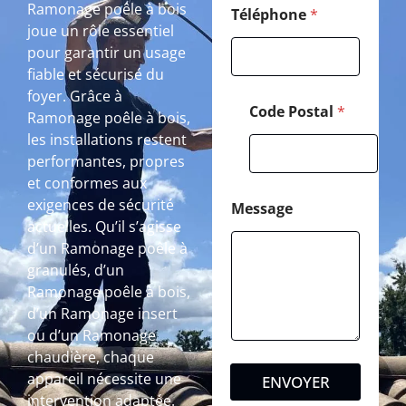
Ramonage poêle à bois
Téléphone
*
joue un rôle essentiel
pour garantir un usage
fiable et sécurisé du
foyer. Grâce à
Code Postal
*
Ramonage poêle à bois,
les installations restent
performantes, propres
et conformes aux
exigences de sécurité
Message
actuelles. Qu’il s’agisse
d’un Ramonage poêle à
granulés, d’un
Ramonage poêle à bois,
d’un Ramonage insert
ou d’un Ramonage
chaudière, chaque
appareil nécessite une
ENVOYER
intervention adaptée.