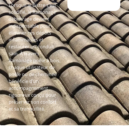
Lorsque le bistre s’est
solidifié, le Ramonage
débistrage devient
indispensable pour
éliminer ces dépôts
inflammables et
restaurer un conduit
sain. À travers
Ramonage poêle à bois,
chaque utilisateur de
poêle ou de cheminée
bénéficie d’un
accompagnement
rigoureux conçu pour
préserver son confort
et sa tranquillité.