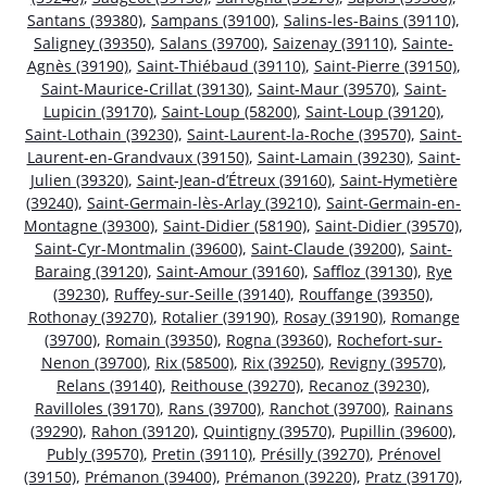
Santans (39380)
,
Sampans (39100)
,
Salins-les-Bains (39110)
,
Saligney (39350)
,
Salans (39700)
,
Saizenay (39110)
,
Sainte-
Agnès (39190)
,
Saint-Thiébaud (39110)
,
Saint-Pierre (39150)
,
Saint-Maurice-Crillat (39130)
,
Saint-Maur (39570)
,
Saint-
Lupicin (39170)
,
Saint-Loup (58200)
,
Saint-Loup (39120)
,
Saint-Lothain (39230)
,
Saint-Laurent-la-Roche (39570)
,
Saint-
Laurent-en-Grandvaux (39150)
,
Saint-Lamain (39230)
,
Saint-
Julien (39320)
,
Saint-Jean-d’Étreux (39160)
,
Saint-Hymetière
(39240)
,
Saint-Germain-lès-Arlay (39210)
,
Saint-Germain-en-
Montagne (39300)
,
Saint-Didier (58190)
,
Saint-Didier (39570)
,
Saint-Cyr-Montmalin (39600)
,
Saint-Claude (39200)
,
Saint-
Baraing (39120)
,
Saint-Amour (39160)
,
Saffloz (39130)
,
Rye
(39230)
,
Ruffey-sur-Seille (39140)
,
Rouffange (39350)
,
Rothonay (39270)
,
Rotalier (39190)
,
Rosay (39190)
,
Romange
(39700)
,
Romain (39350)
,
Rogna (39360)
,
Rochefort-sur-
Nenon (39700)
,
Rix (58500)
,
Rix (39250)
,
Revigny (39570)
,
Relans (39140)
,
Reithouse (39270)
,
Recanoz (39230)
,
Ravilloles (39170)
,
Rans (39700)
,
Ranchot (39700)
,
Rainans
(39290)
,
Rahon (39120)
,
Quintigny (39570)
,
Pupillin (39600)
,
Publy (39570)
,
Pretin (39110)
,
Présilly (39270)
,
Prénovel
(39150)
,
Prémanon (39400)
,
Prémanon (39220)
,
Pratz (39170)
,