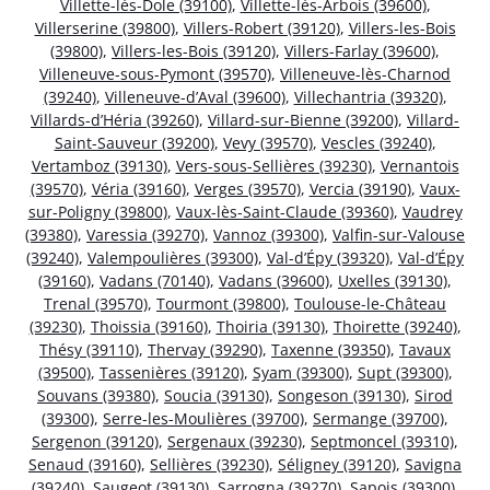
Villette-lès-Dole (39100)
,
Villette-lès-Arbois (39600)
,
Villerserine (39800)
,
Villers-Robert (39120)
,
Villers-les-Bois
(39800)
,
Villers-les-Bois (39120)
,
Villers-Farlay (39600)
,
Villeneuve-sous-Pymont (39570)
,
Villeneuve-lès-Charnod
(39240)
,
Villeneuve-d’Aval (39600)
,
Villechantria (39320)
,
Villards-d’Héria (39260)
,
Villard-sur-Bienne (39200)
,
Villard-
Saint-Sauveur (39200)
,
Vevy (39570)
,
Vescles (39240)
,
Vertamboz (39130)
,
Vers-sous-Sellières (39230)
,
Vernantois
(39570)
,
Véria (39160)
,
Verges (39570)
,
Vercia (39190)
,
Vaux-
sur-Poligny (39800)
,
Vaux-lès-Saint-Claude (39360)
,
Vaudrey
(39380)
,
Varessia (39270)
,
Vannoz (39300)
,
Valfin-sur-Valouse
(39240)
,
Valempoulières (39300)
,
Val-d’Épy (39320)
,
Val-d’Épy
(39160)
,
Vadans (70140)
,
Vadans (39600)
,
Uxelles (39130)
,
Trenal (39570)
,
Tourmont (39800)
,
Toulouse-le-Château
(39230)
,
Thoissia (39160)
,
Thoiria (39130)
,
Thoirette (39240)
,
Thésy (39110)
,
Thervay (39290)
,
Taxenne (39350)
,
Tavaux
(39500)
,
Tassenières (39120)
,
Syam (39300)
,
Supt (39300)
,
Souvans (39380)
,
Soucia (39130)
,
Songeson (39130)
,
Sirod
(39300)
,
Serre-les-Moulières (39700)
,
Sermange (39700)
,
Sergenon (39120)
,
Sergenaux (39230)
,
Septmoncel (39310)
,
Senaud (39160)
,
Sellières (39230)
,
Séligney (39120)
,
Savigna
(39240)
,
Saugeot (39130)
,
Sarrogna (39270)
,
Sapois (39300)
,