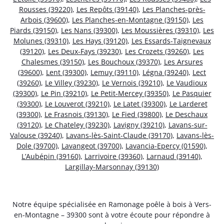
Rousses (39220)
,
Les Repôts (39140)
,
Les Planches-près-
Arbois (39600)
,
Les Planches-en-Montagne (39150)
,
Les
Piards (39150)
,
Les Nans (39300)
,
Les Moussières (39310)
,
Les
Molunes (39310)
,
Les Hays (39120)
,
Les Essards-Taignevaux
(39120)
,
Les Deux-Fays (39230)
,
Les Crozets (39260)
,
Les
Chalesmes (39150)
,
Les Bouchoux (39370)
,
Les Arsures
(39600)
,
Lent (39300)
,
Lemuy (39110)
,
Légna (39240)
,
Lect
(39260)
,
Le Villey (39230)
,
Le Vernois (39210)
,
Le Vaudioux
(39300)
,
Le Pin (39210)
,
Le Petit-Mercey (39350)
,
Le Pasquier
(39300)
,
Le Louverot (39210)
,
Le Latet (39300)
,
Le Larderet
(39300)
,
Le Frasnois (39130)
,
Le Fied (39800)
,
Le Deschaux
(39120)
,
Le Chateley (39230)
,
Lavigny (39210)
,
Lavans-sur-
Valouse (39240)
,
Lavans-lès-Saint-Claude (39170)
,
Lavans-lès-
Dole (39700)
,
Lavangeot (39700)
,
Lavancia-Epercy (01590)
,
L’Aubépin (39160)
,
Larrivoire (39360)
,
Larnaud (39140)
,
Largillay-Marsonnay (39130)
Notre équipe spécialisée en Ramonage poêle à bois à Vers-
en-Montagne – 39300 sont à votre écoute pour répondre à