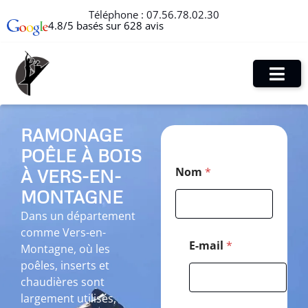
Téléphone :
07.56.78.02.30
4.8/5 basés sur 628 avis
RAMONAGE
POÊLE À BOIS
E
Nom
*
À VERS-EN-
-
m
MONTAGNE
a
i
Dans un département
l
comme Vers-en-
*
E-mail
*
Montagne, où les
N
poêles, inserts et
o
m
chaudières sont
largement utilisés,