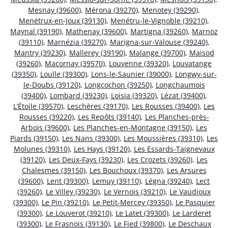
Mesnay (39600)
,
Mérona (39270)
,
Menotey (39290)
,
Menétrux-en-Joux (39130)
,
Menétru-le-Vignoble (39210)
,
Maynal (39190)
,
Mathenay (39600)
,
Martigna (39260)
,
Marnoz
(39110)
,
Marnézia (39270)
,
Marigna-sur-Valouse (39240)
,
Mantry (39230)
,
Mallerey (39190)
,
Malange (39700)
,
Maisod
(39260)
,
Macornay (39570)
,
Louvenne (39320)
,
Louvatange
(39350)
,
Loulle (39300)
,
Lons-le-Saunier (39000)
,
Longwy-sur-
le-Doubs (39120)
,
Longcochon (39250)
,
Longchaumois
(39400)
,
Lombard (39230)
,
Loisia (39320)
,
Lézat (39400)
,
L’Étoile (39570)
,
Leschères (39170)
,
Les Rousses (39400)
,
Les
Rousses (39220)
,
Les Repôts (39140)
,
Les Planches-près-
Arbois (39600)
,
Les Planches-en-Montagne (39150)
,
Les
Piards (39150)
,
Les Nans (39300)
,
Les Moussières (39310)
,
Les
Molunes (39310)
,
Les Hays (39120)
,
Les Essards-Taignevaux
(39120)
,
Les Deux-Fays (39230)
,
Les Crozets (39260)
,
Les
Chalesmes (39150)
,
Les Bouchoux (39370)
,
Les Arsures
(39600)
,
Lent (39300)
,
Lemuy (39110)
,
Légna (39240)
,
Lect
(39260)
,
Le Villey (39230)
,
Le Vernois (39210)
,
Le Vaudioux
(39300)
,
Le Pin (39210)
,
Le Petit-Mercey (39350)
,
Le Pasquier
(39300)
,
Le Louverot (39210)
,
Le Latet (39300)
,
Le Larderet
(39300)
,
Le Frasnois (39130)
,
Le Fied (39800)
,
Le Deschaux