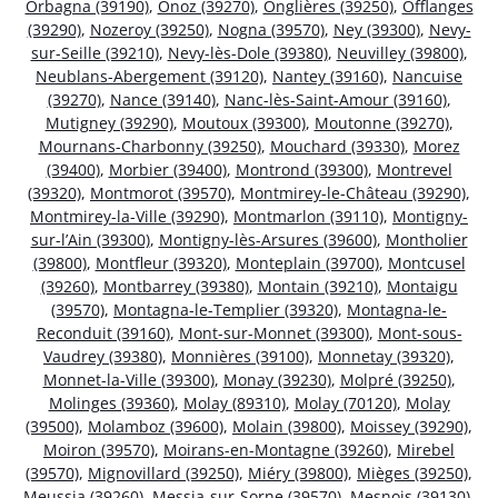
Orbagna (39190)
,
Onoz (39270)
,
Onglières (39250)
,
Offlanges
(39290)
,
Nozeroy (39250)
,
Nogna (39570)
,
Ney (39300)
,
Nevy-
sur-Seille (39210)
,
Nevy-lès-Dole (39380)
,
Neuvilley (39800)
,
Neublans-Abergement (39120)
,
Nantey (39160)
,
Nancuise
(39270)
,
Nance (39140)
,
Nanc-lès-Saint-Amour (39160)
,
Mutigney (39290)
,
Moutoux (39300)
,
Moutonne (39270)
,
Mournans-Charbonny (39250)
,
Mouchard (39330)
,
Morez
(39400)
,
Morbier (39400)
,
Montrond (39300)
,
Montrevel
(39320)
,
Montmorot (39570)
,
Montmirey-le-Château (39290)
,
Montmirey-la-Ville (39290)
,
Montmarlon (39110)
,
Montigny-
sur-l’Ain (39300)
,
Montigny-lès-Arsures (39600)
,
Montholier
(39800)
,
Montfleur (39320)
,
Monteplain (39700)
,
Montcusel
(39260)
,
Montbarrey (39380)
,
Montain (39210)
,
Montaigu
(39570)
,
Montagna-le-Templier (39320)
,
Montagna-le-
Reconduit (39160)
,
Mont-sur-Monnet (39300)
,
Mont-sous-
Vaudrey (39380)
,
Monnières (39100)
,
Monnetay (39320)
,
Monnet-la-Ville (39300)
,
Monay (39230)
,
Molpré (39250)
,
Molinges (39360)
,
Molay (89310)
,
Molay (70120)
,
Molay
(39500)
,
Molamboz (39600)
,
Molain (39800)
,
Moissey (39290)
,
Moiron (39570)
,
Moirans-en-Montagne (39260)
,
Mirebel
(39570)
,
Mignovillard (39250)
,
Miéry (39800)
,
Mièges (39250)
,
Meussia (39260)
,
Messia-sur-Sorne (39570)
,
Mesnois (39130)
,