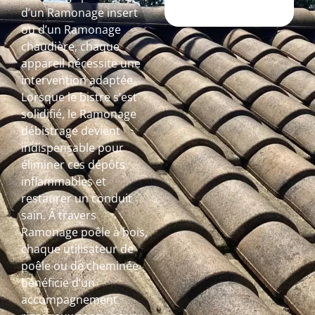
d’un Ramonage insert
ou d’un Ramonage
chaudière, chaque
appareil nécessite une
intervention adaptée.
Lorsque le bistre s’est
solidifié, le Ramonage
débistrage devient
indispensable pour
éliminer ces dépôts
inflammables et
restaurer un conduit
sain. À travers
Ramonage poêle à bois,
chaque utilisateur de
poêle ou de cheminée
bénéficie d’un
accompagnement