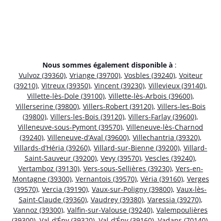
Nous sommes également disponible à
:
Vulvoz (39360)
,
Vriange (39700)
,
Vosbles (39240)
,
Voiteur
(39210)
,
Vitreux (39350)
,
Vincent (39230)
,
Villevieux (39140)
,
Villette-lès-Dole (39100)
,
Villette-lès-Arbois (39600)
,
Villerserine (39800)
,
Villers-Robert (39120)
,
Villers-les-Bois
(39800)
,
Villers-les-Bois (39120)
,
Villers-Farlay (39600)
,
Villeneuve-sous-Pymont (39570)
,
Villeneuve-lès-Charnod
(39240)
,
Villeneuve-d’Aval (39600)
,
Villechantria (39320)
,
Villards-d’Héria (39260)
,
Villard-sur-Bienne (39200)
,
Villard-
Saint-Sauveur (39200)
,
Vevy (39570)
,
Vescles (39240)
,
Vertamboz (39130)
,
Vers-sous-Sellières (39230)
,
Vers-en-
Montagne (39300)
,
Vernantois (39570)
,
Véria (39160)
,
Verges
(39570)
,
Vercia (39190)
,
Vaux-sur-Poligny (39800)
,
Vaux-lès-
Saint-Claude (39360)
,
Vaudrey (39380)
,
Varessia (39270)
,
Vannoz (39300)
,
Valfin-sur-Valouse (39240)
,
Valempoulières
(39300)
,
Val-d’Épy (39320)
,
Val-d’Épy (39160)
,
Vadans (70140)
,