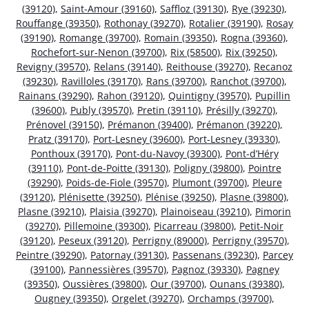
(39120)
,
Saint-Amour (39160)
,
Saffloz (39130)
,
Rye (39230)
,
Rouffange (39350)
,
Rothonay (39270)
,
Rotalier (39190)
,
Rosay
(39190)
,
Romange (39700)
,
Romain (39350)
,
Rogna (39360)
,
Rochefort-sur-Nenon (39700)
,
Rix (58500)
,
Rix (39250)
,
Revigny (39570)
,
Relans (39140)
,
Reithouse (39270)
,
Recanoz
(39230)
,
Ravilloles (39170)
,
Rans (39700)
,
Ranchot (39700)
,
Rainans (39290)
,
Rahon (39120)
,
Quintigny (39570)
,
Pupillin
(39600)
,
Publy (39570)
,
Pretin (39110)
,
Présilly (39270)
,
Prénovel (39150)
,
Prémanon (39400)
,
Prémanon (39220)
,
Pratz (39170)
,
Port-Lesney (39600)
,
Port-Lesney (39330)
,
Ponthoux (39170)
,
Pont-du-Navoy (39300)
,
Pont-d’Héry
(39110)
,
Pont-de-Poitte (39130)
,
Poligny (39800)
,
Pointre
(39290)
,
Poids-de-Fiole (39570)
,
Plumont (39700)
,
Pleure
(39120)
,
Plénisette (39250)
,
Plénise (39250)
,
Plasne (39800)
,
Plasne (39210)
,
Plaisia (39270)
,
Plainoiseau (39210)
,
Pimorin
(39270)
,
Pillemoine (39300)
,
Picarreau (39800)
,
Petit-Noir
(39120)
,
Peseux (39120)
,
Perrigny (89000)
,
Perrigny (39570)
,
Peintre (39290)
,
Patornay (39130)
,
Passenans (39230)
,
Parcey
(39100)
,
Pannessières (39570)
,
Pagnoz (39330)
,
Pagney
(39350)
,
Oussières (39800)
,
Our (39700)
,
Ounans (39380)
,
Ougney (39350)
,
Orgelet (39270)
,
Orchamps (39700)
,