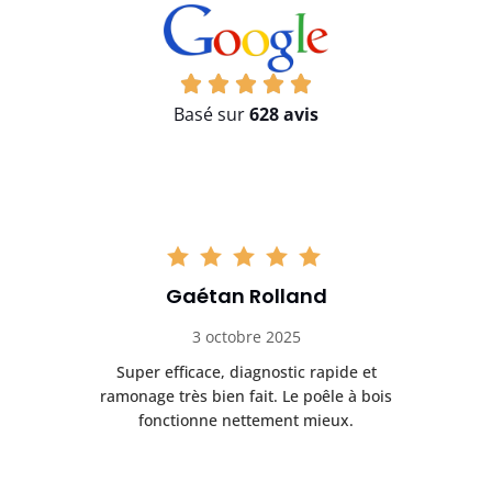
Basé sur
628 avis
Gaétan Rolland
3 octobre 2025
tre
Super efficace, diagnostic rapide et
Le
t
ramonage très bien fait. Le poêle à bois
ét
fonctionne nettement mieux.