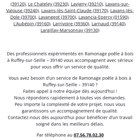
(39120)
,
Le Chateley (39230)
,
Lavigny (39210)
,
Lavans-sur-
Valouse (39240)
,
Lavans-lès-Saint-Claude (39170)
,
Lavans-lès-
Dole (39700)
,
Lavangeot (39700)
,
Lavancia-Epercy (01590)
,
L’Aubépin (39160)
,
Larrivoire (39360)
,
Larnaud (39140)
,
Largillay-Marsonnay (39130)
Des professionnels expérimentés en Ramonage poêle à bois
à Ruffey-sur-Seille – 39140 vous accompagnent avec sérieux
pour vous offrir un service de qualité.
Vous avez besoin d’un service de Ramonage poêle à bois à
Ruffey-sur-Seille – 39140 ?
Faites appel à notre équipe dès aujourd’hui !
Nous répondons rapidement à toutes vos demandes.
Peu importe la complexité de votre projet, nous vous
garantissons un accompagnement de qualité.
Contactez-nous dès aujourd’hui pour bénéficier d’un travail
soigné dans les meilleurs délais.
Par téléphone au
07.56.78.02.30