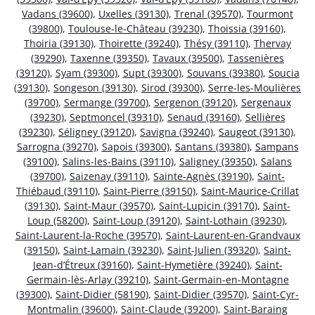
Vadans (39600)
,
Uxelles (39130)
,
Trenal (39570)
,
Tourmont
(39800)
,
Toulouse-le-Château (39230)
,
Thoissia (39160)
,
Thoiria (39130)
,
Thoirette (39240)
,
Thésy (39110)
,
Thervay
(39290)
,
Taxenne (39350)
,
Tavaux (39500)
,
Tassenières
(39120)
,
Syam (39300)
,
Supt (39300)
,
Souvans (39380)
,
Soucia
(39130)
,
Songeson (39130)
,
Sirod (39300)
,
Serre-les-Moulières
(39700)
,
Sermange (39700)
,
Sergenon (39120)
,
Sergenaux
(39230)
,
Septmoncel (39310)
,
Senaud (39160)
,
Sellières
(39230)
,
Séligney (39120)
,
Savigna (39240)
,
Saugeot (39130)
,
Sarrogna (39270)
,
Sapois (39300)
,
Santans (39380)
,
Sampans
(39100)
,
Salins-les-Bains (39110)
,
Saligney (39350)
,
Salans
(39700)
,
Saizenay (39110)
,
Sainte-Agnès (39190)
,
Saint-
Thiébaud (39110)
,
Saint-Pierre (39150)
,
Saint-Maurice-Crillat
(39130)
,
Saint-Maur (39570)
,
Saint-Lupicin (39170)
,
Saint-
Loup (58200)
,
Saint-Loup (39120)
,
Saint-Lothain (39230)
,
Saint-Laurent-la-Roche (39570)
,
Saint-Laurent-en-Grandvaux
(39150)
,
Saint-Lamain (39230)
,
Saint-Julien (39320)
,
Saint-
Jean-d’Étreux (39160)
,
Saint-Hymetière (39240)
,
Saint-
Germain-lès-Arlay (39210)
,
Saint-Germain-en-Montagne
(39300)
,
Saint-Didier (58190)
,
Saint-Didier (39570)
,
Saint-Cyr-
Montmalin (39600)
,
Saint-Claude (39200)
,
Saint-Baraing