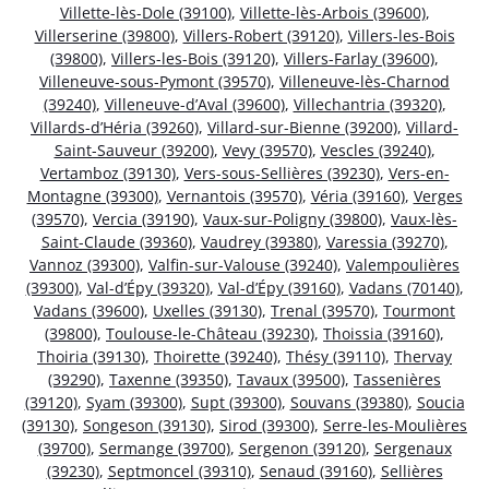
Villette-lès-Dole (39100)
,
Villette-lès-Arbois (39600)
,
Villerserine (39800)
,
Villers-Robert (39120)
,
Villers-les-Bois
(39800)
,
Villers-les-Bois (39120)
,
Villers-Farlay (39600)
,
Villeneuve-sous-Pymont (39570)
,
Villeneuve-lès-Charnod
(39240)
,
Villeneuve-d’Aval (39600)
,
Villechantria (39320)
,
Villards-d’Héria (39260)
,
Villard-sur-Bienne (39200)
,
Villard-
Saint-Sauveur (39200)
,
Vevy (39570)
,
Vescles (39240)
,
Vertamboz (39130)
,
Vers-sous-Sellières (39230)
,
Vers-en-
Montagne (39300)
,
Vernantois (39570)
,
Véria (39160)
,
Verges
(39570)
,
Vercia (39190)
,
Vaux-sur-Poligny (39800)
,
Vaux-lès-
Saint-Claude (39360)
,
Vaudrey (39380)
,
Varessia (39270)
,
Vannoz (39300)
,
Valfin-sur-Valouse (39240)
,
Valempoulières
(39300)
,
Val-d’Épy (39320)
,
Val-d’Épy (39160)
,
Vadans (70140)
,
Vadans (39600)
,
Uxelles (39130)
,
Trenal (39570)
,
Tourmont
(39800)
,
Toulouse-le-Château (39230)
,
Thoissia (39160)
,
Thoiria (39130)
,
Thoirette (39240)
,
Thésy (39110)
,
Thervay
(39290)
,
Taxenne (39350)
,
Tavaux (39500)
,
Tassenières
(39120)
,
Syam (39300)
,
Supt (39300)
,
Souvans (39380)
,
Soucia
(39130)
,
Songeson (39130)
,
Sirod (39300)
,
Serre-les-Moulières
(39700)
,
Sermange (39700)
,
Sergenon (39120)
,
Sergenaux
(39230)
,
Septmoncel (39310)
,
Senaud (39160)
,
Sellières