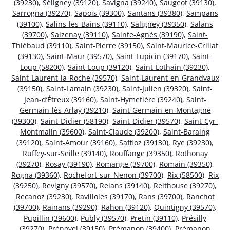
(39230)
,
Séligney (39120)
,
Savigna (39240)
,
Saugeot (39130)
,
Sarrogna (39270)
,
Sapois (39300)
,
Santans (39380)
,
Sampans
(39100)
,
Salins-les-Bains (39110)
,
Saligney (39350)
,
Salans
(39700)
,
Saizenay (39110)
,
Sainte-Agnès (39190)
,
Saint-
Thiébaud (39110)
,
Saint-Pierre (39150)
,
Saint-Maurice-Crillat
(39130)
,
Saint-Maur (39570)
,
Saint-Lupicin (39170)
,
Saint-
Loup (58200)
,
Saint-Loup (39120)
,
Saint-Lothain (39230)
,
Saint-Laurent-la-Roche (39570)
,
Saint-Laurent-en-Grandvaux
(39150)
,
Saint-Lamain (39230)
,
Saint-Julien (39320)
,
Saint-
Jean-d’Étreux (39160)
,
Saint-Hymetière (39240)
,
Saint-
Germain-lès-Arlay (39210)
,
Saint-Germain-en-Montagne
(39300)
,
Saint-Didier (58190)
,
Saint-Didier (39570)
,
Saint-Cyr-
Montmalin (39600)
,
Saint-Claude (39200)
,
Saint-Baraing
(39120)
,
Saint-Amour (39160)
,
Saffloz (39130)
,
Rye (39230)
,
Ruffey-sur-Seille (39140)
,
Rouffange (39350)
,
Rothonay
(39270)
,
Rosay (39190)
,
Romange (39700)
,
Romain (39350)
,
Rogna (39360)
,
Rochefort-sur-Nenon (39700)
,
Rix (58500)
,
Rix
(39250)
,
Revigny (39570)
,
Relans (39140)
,
Reithouse (39270)
,
Recanoz (39230)
,
Ravilloles (39170)
,
Rans (39700)
,
Ranchot
(39700)
,
Rainans (39290)
,
Rahon (39120)
,
Quintigny (39570)
,
Pupillin (39600)
,
Publy (39570)
,
Pretin (39110)
,
Présilly
(39270)
,
Prénovel (39150)
,
Prémanon (39400)
,
Prémanon