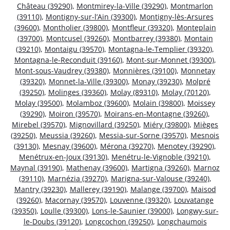
Château (39290)
,
Montmirey-la-Ville (39290)
,
Montmarlon
(39110)
,
Montigny-sur-l’Ain (39300)
,
Montigny-lès-Arsures
(39600)
,
Montholier (39800)
,
Montfleur (39320)
,
Monteplain
(39700)
,
Montcusel (39260)
,
Montbarrey (39380)
,
Montain
(39210)
,
Montaigu (39570)
,
Montagna-le-Templier (39320)
,
Montagna-le-Reconduit (39160)
,
Mont-sur-Monnet (39300)
,
Mont-sous-Vaudrey (39380)
,
Monnières (39100)
,
Monnetay
(39320)
,
Monnet-la-Ville (39300)
,
Monay (39230)
,
Molpré
(39250)
,
Molinges (39360)
,
Molay (89310)
,
Molay (70120)
,
Molay (39500)
,
Molamboz (39600)
,
Molain (39800)
,
Moissey
(39290)
,
Moiron (39570)
,
Moirans-en-Montagne (39260)
,
Mirebel (39570)
,
Mignovillard (39250)
,
Miéry (39800)
,
Mièges
(39250)
,
Meussia (39260)
,
Messia-sur-Sorne (39570)
,
Mesnois
(39130)
,
Mesnay (39600)
,
Mérona (39270)
,
Menotey (39290)
,
Menétrux-en-Joux (39130)
,
Menétru-le-Vignoble (39210)
,
Maynal (39190)
,
Mathenay (39600)
,
Martigna (39260)
,
Marnoz
(39110)
,
Marnézia (39270)
,
Marigna-sur-Valouse (39240)
,
Mantry (39230)
,
Mallerey (39190)
,
Malange (39700)
,
Maisod
(39260)
,
Macornay (39570)
,
Louvenne (39320)
,
Louvatange
(39350)
,
Loulle (39300)
,
Lons-le-Saunier (39000)
,
Longwy-sur-
le-Doubs (39120)
,
Longcochon (39250)
,
Longchaumois