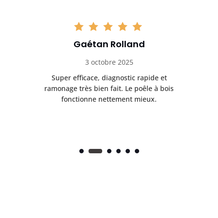
Gaétan Rolland
3 octobre 2025
tre
Super efficace, diagnostic rapide et
Le
t
ramonage très bien fait. Le poêle à bois
ét
fonctionne nettement mieux.