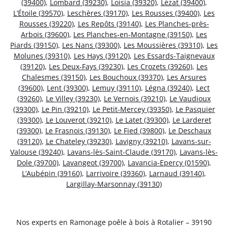
(39400)
,
Lombard (39230)
,
Loisia (39320)
,
Lézat (39400)
,
L’Étoile (39570)
,
Leschères (39170)
,
Les Rousses (39400)
,
Les
Rousses (39220)
,
Les Repôts (39140)
,
Les Planches-près-
Arbois (39600)
,
Les Planches-en-Montagne (39150)
,
Les
Piards (39150)
,
Les Nans (39300)
,
Les Moussières (39310)
,
Les
Molunes (39310)
,
Les Hays (39120)
,
Les Essards-Taignevaux
(39120)
,
Les Deux-Fays (39230)
,
Les Crozets (39260)
,
Les
Chalesmes (39150)
,
Les Bouchoux (39370)
,
Les Arsures
(39600)
,
Lent (39300)
,
Lemuy (39110)
,
Légna (39240)
,
Lect
(39260)
,
Le Villey (39230)
,
Le Vernois (39210)
,
Le Vaudioux
(39300)
,
Le Pin (39210)
,
Le Petit-Mercey (39350)
,
Le Pasquier
(39300)
,
Le Louverot (39210)
,
Le Latet (39300)
,
Le Larderet
(39300)
,
Le Frasnois (39130)
,
Le Fied (39800)
,
Le Deschaux
(39120)
,
Le Chateley (39230)
,
Lavigny (39210)
,
Lavans-sur-
Valouse (39240)
,
Lavans-lès-Saint-Claude (39170)
,
Lavans-lès-
Dole (39700)
,
Lavangeot (39700)
,
Lavancia-Epercy (01590)
,
L’Aubépin (39160)
,
Larrivoire (39360)
,
Larnaud (39140)
,
Largillay-Marsonnay (39130)
Nos experts en Ramonage poêle à bois à Rotalier – 39190