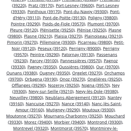
(39220)
,
Pratz (39170)
,
Port-Lesney (39600)
,
Port-Lesney
(39330)
,
Ponthoux (39170)
,
Pont-du-Navoy (39300)
,
Pont-
d’Héry (39110)
,
Pont-de-Poitte (39130)
,
Poligny (39800)
,
Pointre (39290)
,
Poids-de-Fiole (39570)
,
Plumont (39700)
,
Pleure (39120)
,
Plénisette (39250)
,
Plénise (39250)
,
Plasne
(39800)
,
Plasne (39210)
,
Plaisia (39270)
,
Plainoiseau (39210)
,
Pimorin (39270)
,
Pillemoine (39300)
,
Picarreau (39800)
,
Petit-
Noir (39120)
,
Peseux (39120)
,
Perrigny (89000)
,
Perrigny
(39570)
,
Peintre (39290)
,
Patornay (39130)
,
Passenans
(39230)
,
Parcey (39100)
,
Pannessières (39570)
,
Pagnoz
(39330)
,
Pagney (39350)
,
Oussières (39800)
,
Our (39700)
,
Ounans (39380)
,
Ougney (39350)
,
Orgelet (39270)
,
Orchamps
(39700)
,
Orbagna (39190)
,
Onoz (39270)
,
Onglières (39250)
,
Offlanges (39290)
,
Nozeroy (39250)
,
Nogna (39570)
,
Ney
(39300)
,
Nevy-sur-Seille (39210)
,
Nevy-lès-Dole (39380)
,
Neuvilley (39800)
,
Neublans-Abergement (39120)
,
Nantey
(39160)
,
Nancuise (39270)
,
Nance (39140)
,
Nanc-lès-Saint-
Amour (39160)
,
Mutigney (39290)
,
Moutoux (39300)
,
Moutonne (39270)
,
Mournans-Charbonny (39250)
,
Mouchard
(39330)
,
Morez (39400)
,
Morbier (39400)
,
Montrond (39300)
,
Montrevel (39320)
,
Montmorot (39570)
,
Montmirey-le-