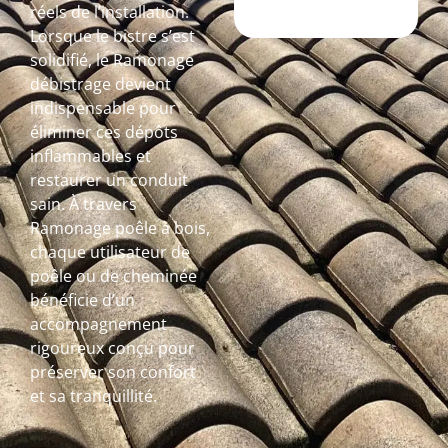
réels de l’installation.
Lorsque le bistre s’est
solidifié, le Ramonage
débistrage devient
indispensable pour
éliminer ces dépôts
inflammables et
restaurer un conduit
sain. À travers
Ramonage poêle à bois,
chaque utilisateur de
poêle ou de cheminée
bénéficie d’un
accompagnement
rigoureux conçu pour
préserver son confort
et sa tranquillité.