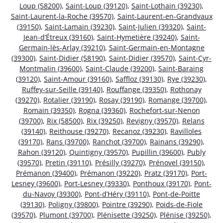
Loup (58200)
,
Saint-Loup (39120)
,
Saint-Lothain (39230)
,
Saint-Laurent-la-Roche (39570)
,
Saint-Laurent-en-Grandvaux
(39150)
,
Saint-Lamain (39230)
,
Saint-Julien (39320)
,
Saint-
Jean-d’Étreux (39160)
,
Saint-Hymetière (39240)
,
Saint-
Germain-lès-Arlay (39210)
,
Saint-Germain-en-Montagne
(39300)
,
Saint-Didier (58190)
,
Saint-Didier (39570)
,
Saint-Cyr-
Montmalin (39600)
,
Saint-Claude (39200)
,
Saint-Baraing
(39120)
,
Saint-Amour (39160)
,
Saffloz (39130)
,
Rye (39230)
,
Ruffey-sur-Seille (39140)
,
Rouffange (39350)
,
Rothonay
(39270)
,
Rotalier (39190)
,
Rosay (39190)
,
Romange (39700)
,
Romain (39350)
,
Rogna (39360)
,
Rochefort-sur-Nenon
(39700)
,
Rix (58500)
,
Rix (39250)
,
Revigny (39570)
,
Relans
(39140)
,
Reithouse (39270)
,
Recanoz (39230)
,
Ravilloles
(39170)
,
Rans (39700)
,
Ranchot (39700)
,
Rainans (39290)
,
Rahon (39120)
,
Quintigny (39570)
,
Pupillin (39600)
,
Publy
(39570)
,
Pretin (39110)
,
Présilly (39270)
,
Prénovel (39150)
,
Prémanon (39400)
,
Prémanon (39220)
,
Pratz (39170)
,
Port-
Lesney (39600)
,
Port-Lesney (39330)
,
Ponthoux (39170)
,
Pont-
du-Navoy (39300)
,
Pont-d’Héry (39110)
,
Pont-de-Poitte
(39130)
,
Poligny (39800)
,
Pointre (39290)
,
Poids-de-Fiole
(39570)
,
Plumont (39700)
,
Plénisette (39250)
,
Plénise (39250)
,