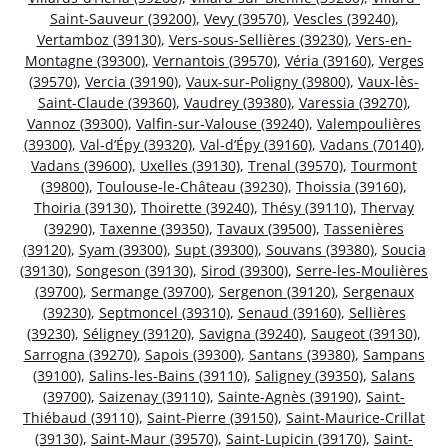
Saint-Sauveur (39200)
,
Vevy (39570)
,
Vescles (39240)
,
Vertamboz (39130)
,
Vers-sous-Sellières (39230)
,
Vers-en-
Montagne (39300)
,
Vernantois (39570)
,
Véria (39160)
,
Verges
(39570)
,
Vercia (39190)
,
Vaux-sur-Poligny (39800)
,
Vaux-lès-
Saint-Claude (39360)
,
Vaudrey (39380)
,
Varessia (39270)
,
Vannoz (39300)
,
Valfin-sur-Valouse (39240)
,
Valempoulières
(39300)
,
Val-d’Épy (39320)
,
Val-d’Épy (39160)
,
Vadans (70140)
,
Vadans (39600)
,
Uxelles (39130)
,
Trenal (39570)
,
Tourmont
(39800)
,
Toulouse-le-Château (39230)
,
Thoissia (39160)
,
Thoiria (39130)
,
Thoirette (39240)
,
Thésy (39110)
,
Thervay
(39290)
,
Taxenne (39350)
,
Tavaux (39500)
,
Tassenières
(39120)
,
Syam (39300)
,
Supt (39300)
,
Souvans (39380)
,
Soucia
(39130)
,
Songeson (39130)
,
Sirod (39300)
,
Serre-les-Moulières
(39700)
,
Sermange (39700)
,
Sergenon (39120)
,
Sergenaux
(39230)
,
Septmoncel (39310)
,
Senaud (39160)
,
Sellières
(39230)
,
Séligney (39120)
,
Savigna (39240)
,
Saugeot (39130)
,
Sarrogna (39270)
,
Sapois (39300)
,
Santans (39380)
,
Sampans
(39100)
,
Salins-les-Bains (39110)
,
Saligney (39350)
,
Salans
(39700)
,
Saizenay (39110)
,
Sainte-Agnès (39190)
,
Saint-
Thiébaud (39110)
,
Saint-Pierre (39150)
,
Saint-Maurice-Crillat
(39130)
,
Saint-Maur (39570)
,
Saint-Lupicin (39170)
,
Saint-