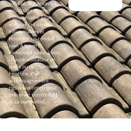
solidifié, le Ramonage
débistrage devient
indispensable pour
éliminer ces dépôts
inflammables et
restaurer un conduit
sain. À travers
Ramonage poêle à bois,
chaque utilisateur de
poêle ou de cheminée
bénéficie d’un
accompagnement
rigoureux conçu pour
préserver son confort
et sa tranquillité.