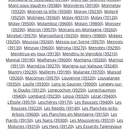
Mont-sous-Vaudrey (39380)
,
Monnières (39100)
,
Monnetay
(39320)
,
Monnet-la-Ville (39300)
,
Monay (39230)
,
Molpré
(39250)
,
Molinges (39360)
,
Molay (89310)
,
Molay (70120)
,
Molay (39500)
,
Molamboz (39600)
,
Molain (39800)
,
Moissey
(39290)
,
Moiron (39570)
,
Moirans-en-Montagne (39260)
,
Mirebel (39570)
,
Mignovillard (39250)
,
Miéry (39800)
,
Mièges
(39250)
,
Meussia (39260)
,
Messia-sur-Sorne (39570)
,
Mesnois
(39130)
,
Mesnay (39600)
,
Mérona (39270)
,
Menotey (39290)
,
Menétrux-en-Joux (39130)
,
Menétru-le-Vignoble (39210)
,
Maynal (39190)
,
Mathenay (39600)
,
Martigna (39260)
,
Marnoz
(39110)
,
Marnézia (39270)
,
Marigna-sur-Valouse (39240)
,
Mantry (39230)
,
Mallerey (39190)
,
Malange (39700)
,
Maisod
(39260)
,
Macornay (39570)
,
Louvenne (39320)
,
Louvatange
(39350)
,
Loulle (39300)
,
Lons-le-Saunier (39000)
,
Longwy-sur-
le-Doubs (39120)
,
Longcochon (39250)
,
Longchaumois
(39400)
,
Lombard (39230)
,
Loisia (39320)
,
Lézat (39400)
,
L’Étoile (39570)
,
Leschères (39170)
,
Les Rousses (39400)
,
Les
Rousses (39220)
,
Les Repôts (39140)
,
Les Planches-près-
Arbois (39600)
,
Les Planches-en-Montagne (39150)
,
Les
Piards (39150)
,
Les Nans (39300)
,
Les Moussières (39310)
,
Les
Molunes (39310)
,
Les Hays (39120)
,
Les Essards-Taignevaux