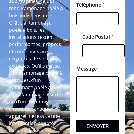
aux granulés, ce qui
Téléphone
*
rend Ramonage poêle à
bois indispensable.
Grâce à Ramonage
poêle à bois, les
Code Postal
*
installations restent
performantes, propres
et conformes aux
exigences de sécurité
actuelles. Qu’il s’agisse
Message
d’un Ramonage poêle à
granulés, d’un
Ramonage poêle à bois,
d’un Ramonage insert
ou d’un Ramonage
chaudière, chaque
appareil nécessite une
intervention adaptée.
ENVOYER
Lorsque le bistre s’est