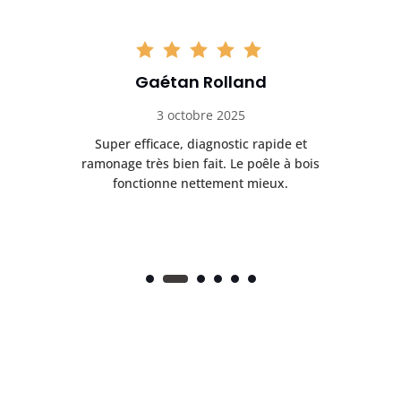
Gaétan Rolland
3 octobre 2025
tre
Super efficace, diagnostic rapide et
Le
t
ramonage très bien fait. Le poêle à bois
ét
fonctionne nettement mieux.