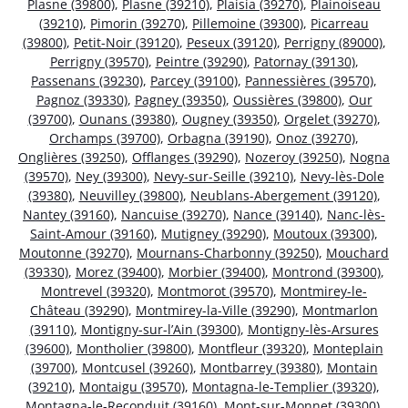
Plasne (39800)
,
Plasne (39210)
,
Plaisia (39270)
,
Plainoiseau
(39210)
,
Pimorin (39270)
,
Pillemoine (39300)
,
Picarreau
(39800)
,
Petit-Noir (39120)
,
Peseux (39120)
,
Perrigny (89000)
,
Perrigny (39570)
,
Peintre (39290)
,
Patornay (39130)
,
Passenans (39230)
,
Parcey (39100)
,
Pannessières (39570)
,
Pagnoz (39330)
,
Pagney (39350)
,
Oussières (39800)
,
Our
(39700)
,
Ounans (39380)
,
Ougney (39350)
,
Orgelet (39270)
,
Orchamps (39700)
,
Orbagna (39190)
,
Onoz (39270)
,
Onglières (39250)
,
Offlanges (39290)
,
Nozeroy (39250)
,
Nogna
(39570)
,
Ney (39300)
,
Nevy-sur-Seille (39210)
,
Nevy-lès-Dole
(39380)
,
Neuvilley (39800)
,
Neublans-Abergement (39120)
,
Nantey (39160)
,
Nancuise (39270)
,
Nance (39140)
,
Nanc-lès-
Saint-Amour (39160)
,
Mutigney (39290)
,
Moutoux (39300)
,
Moutonne (39270)
,
Mournans-Charbonny (39250)
,
Mouchard
(39330)
,
Morez (39400)
,
Morbier (39400)
,
Montrond (39300)
,
Montrevel (39320)
,
Montmorot (39570)
,
Montmirey-le-
Château (39290)
,
Montmirey-la-Ville (39290)
,
Montmarlon
(39110)
,
Montigny-sur-l’Ain (39300)
,
Montigny-lès-Arsures
(39600)
,
Montholier (39800)
,
Montfleur (39320)
,
Monteplain
(39700)
,
Montcusel (39260)
,
Montbarrey (39380)
,
Montain
(39210)
,
Montaigu (39570)
,
Montagna-le-Templier (39320)
,
Montagna-le-Reconduit (39160)
,
Mont-sur-Monnet (39300)
,