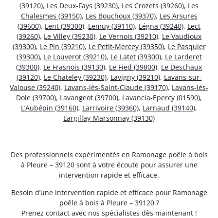
(39120)
,
Les Deux-Fays (39230)
,
Les Crozets (39260)
,
Les
Chalesmes (39150)
,
Les Bouchoux (39370)
,
Les Arsures
(39600)
,
Lent (39300)
,
Lemuy (39110)
,
Légna (39240)
,
Lect
(39260)
,
Le Villey (39230)
,
Le Vernois (39210)
,
Le Vaudioux
(39300)
,
Le Pin (39210)
,
Le Petit-Mercey (39350)
,
Le Pasquier
(39300)
,
Le Louverot (39210)
,
Le Latet (39300)
,
Le Larderet
(39300)
,
Le Frasnois (39130)
,
Le Fied (39800)
,
Le Deschaux
(39120)
,
Le Chateley (39230)
,
Lavigny (39210)
,
Lavans-sur-
Valouse (39240)
,
Lavans-lès-Saint-Claude (39170)
,
Lavans-lès-
Dole (39700)
,
Lavangeot (39700)
,
Lavancia-Epercy (01590)
,
L’Aubépin (39160)
,
Larrivoire (39360)
,
Larnaud (39140)
,
Largillay-Marsonnay (39130)
Des professionnels expérimentés en Ramonage poêle à bois
à Pleure – 39120 sont à votre écoute pour assurer une
intervention rapide et efficace.
Besoin d’une intervention rapide et efficace pour Ramonage
poêle à bois à Pleure – 39120 ?
Prenez contact avec nos spécialistes dès maintenant !