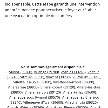
indispensable. Cette étape garantit une intervention
adaptée, pensée pour sécuriser le foyer et rétablir
une évacuation optimale des fumées.
Nous sommes également disponible à
:
Vulvoz (39360)
,
Vriange (39700)
,
Vosbles (39240)
,
Voiteur
(39210)
,
Vitreux (39350)
,
Vincent (39230)
,
Villevieux (39140)
,
Villette-lès-Dole (39100)
,
Villette-lès-Arbois (39600)
,
Villerserine (39800)
,
Villers-Robert (39120)
,
Villers-les-Bois
(39800)
,
Villers-les-Bois (39120)
,
Villers-Farlay (39600)
,
Villeneuve-sous-Pymont (39570)
,
Villeneuve-lès-Charnod
(39240)
,
Villeneuve-d’Aval (39600)
,
Villechantria (39320)
,
Villards-d’Héria (39260)
,
Villard-sur-Bienne (39200)
,
Villard-