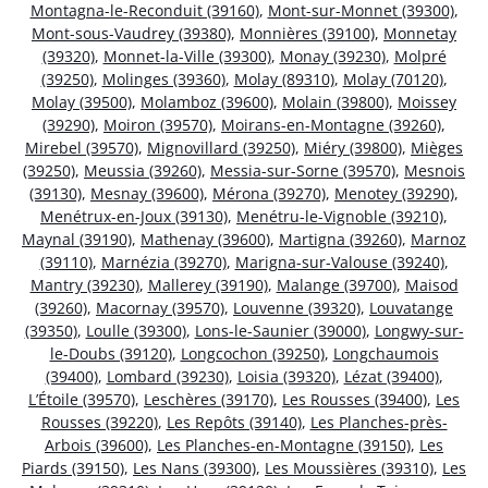
Montagna-le-Reconduit (39160)
,
Mont-sur-Monnet (39300)
,
Mont-sous-Vaudrey (39380)
,
Monnières (39100)
,
Monnetay
(39320)
,
Monnet-la-Ville (39300)
,
Monay (39230)
,
Molpré
(39250)
,
Molinges (39360)
,
Molay (89310)
,
Molay (70120)
,
Molay (39500)
,
Molamboz (39600)
,
Molain (39800)
,
Moissey
(39290)
,
Moiron (39570)
,
Moirans-en-Montagne (39260)
,
Mirebel (39570)
,
Mignovillard (39250)
,
Miéry (39800)
,
Mièges
(39250)
,
Meussia (39260)
,
Messia-sur-Sorne (39570)
,
Mesnois
(39130)
,
Mesnay (39600)
,
Mérona (39270)
,
Menotey (39290)
,
Menétrux-en-Joux (39130)
,
Menétru-le-Vignoble (39210)
,
Maynal (39190)
,
Mathenay (39600)
,
Martigna (39260)
,
Marnoz
(39110)
,
Marnézia (39270)
,
Marigna-sur-Valouse (39240)
,
Mantry (39230)
,
Mallerey (39190)
,
Malange (39700)
,
Maisod
(39260)
,
Macornay (39570)
,
Louvenne (39320)
,
Louvatange
(39350)
,
Loulle (39300)
,
Lons-le-Saunier (39000)
,
Longwy-sur-
le-Doubs (39120)
,
Longcochon (39250)
,
Longchaumois
(39400)
,
Lombard (39230)
,
Loisia (39320)
,
Lézat (39400)
,
L’Étoile (39570)
,
Leschères (39170)
,
Les Rousses (39400)
,
Les
Rousses (39220)
,
Les Repôts (39140)
,
Les Planches-près-
Arbois (39600)
,
Les Planches-en-Montagne (39150)
,
Les
Piards (39150)
,
Les Nans (39300)
,
Les Moussières (39310)
,
Les