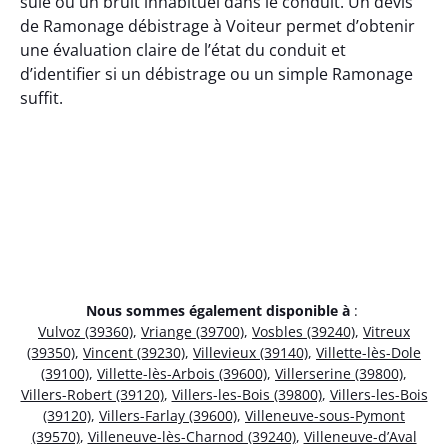
suie ou un bruit inhabituel dans le conduit. Un devis
de Ramonage débistrage à Voiteur permet d’obtenir
une évaluation claire de l’état du conduit et
d’identifier si un débistrage ou un simple Ramonage
suffit.
Nous sommes également disponible à
:
Vulvoz (39360)
,
Vriange (39700)
,
Vosbles (39240)
,
Vitreux
(39350)
,
Vincent (39230)
,
Villevieux (39140)
,
Villette-lès-Dole
(39100)
,
Villette-lès-Arbois (39600)
,
Villerserine (39800)
,
Villers-Robert (39120)
,
Villers-les-Bois (39800)
,
Villers-les-Bois
(39120)
,
Villers-Farlay (39600)
,
Villeneuve-sous-Pymont
(39570)
,
Villeneuve-lès-Charnod (39240)
,
Villeneuve-d’Aval