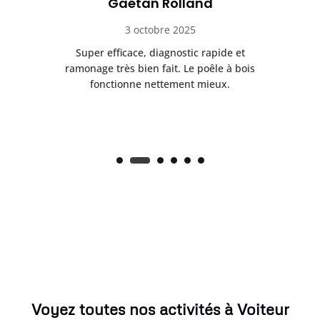
Mélina Serra
12 décembre 2025
de et
Le conduit était presque bouché et tout a
 à bois
été remis en état. Intervention sérieuse et
.
sécurisée. Très contente du résultat.
Voyez toutes nos activités à Voiteur