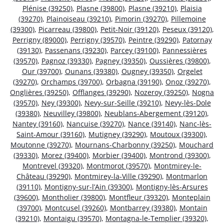
Plénise (39250)
,
Plasne (39800)
,
Plasne (39210)
,
Plaisia
(39270)
,
Plainoiseau (39210)
,
Pimorin (39270)
,
Pillemoine
(39300)
,
Picarreau (39800)
,
Petit-Noir (39120)
,
Peseux (39120)
,
Perrigny (89000)
,
Perrigny (39570)
,
Peintre (39290)
,
Patornay
(39130)
,
Passenans (39230)
,
Parcey (39100)
,
Pannessières
(39570)
,
Pagnoz (39330)
,
Pagney (39350)
,
Oussières (39800)
,
Our (39700)
,
Ounans (39380)
,
Ougney (39350)
,
Orgelet
(39270)
,
Orchamps (39700)
,
Orbagna (39190)
,
Onoz (39270)
,
Onglières (39250)
,
Offlanges (39290)
,
Nozeroy (39250)
,
Nogna
(39570)
,
Ney (39300)
,
Nevy-sur-Seille (39210)
,
Nevy-lès-Dole
(39380)
,
Neuvilley (39800)
,
Neublans-Abergement (39120)
,
Nantey (39160)
,
Nancuise (39270)
,
Nance (39140)
,
Nanc-lès-
Saint-Amour (39160)
,
Mutigney (39290)
,
Moutoux (39300)
,
Moutonne (39270)
,
Mournans-Charbonny (39250)
,
Mouchard
(39330)
,
Morez (39400)
,
Morbier (39400)
,
Montrond (39300)
,
Montrevel (39320)
,
Montmorot (39570)
,
Montmirey-le-
Château (39290)
,
Montmirey-la-Ville (39290)
,
Montmarlon
(39110)
,
Montigny-sur-l’Ain (39300)
,
Montigny-lès-Arsures
(39600)
,
Montholier (39800)
,
Montfleur (39320)
,
Monteplain
(39700)
,
Montcusel (39260)
,
Montbarrey (39380)
,
Montain
(39210)
,
Montaigu (39570)
,
Montagna-le-Templier (39320)
,