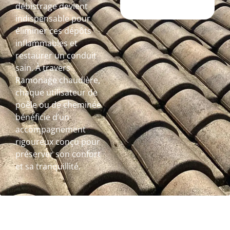
débistrage devient
indispensable pour
éliminer ces dépôts
inflammables et
restaurer un conduit
sain. À travers
Ramonage chaudière,
chaque utilisateur de
poêle ou de cheminée
bénéficie d’un
accompagnement
rigoureux conçu pour
préserver son confort
et sa tranquillité.