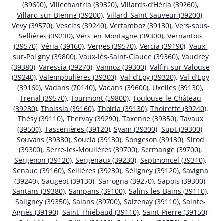
(39600)
,
Villechantria (39320)
,
Villards-d’Héria (39260)
,
Villard-sur-Bienne (39200)
,
Villard-Saint-Sauveur (39200)
,
Vevy (39570)
,
Vescles (39240)
,
Vertamboz (39130)
,
Vers-sous-
Sellières (39230)
,
Vers-en-Montagne (39300)
,
Vernantois
(39570)
,
Véria (39160)
,
Verges (39570)
,
Vercia (39190)
,
Vaux-
sur-Poligny (39800)
,
Vaux-lès-Saint-Claude (39360)
,
Vaudrey
(39380)
,
Varessia (39270)
,
Vannoz (39300)
,
Valfin-sur-Valouse
(39240)
,
Valempoulières (39300)
,
Val-d’Épy (39320)
,
Val-d’Épy
(39160)
,
Vadans (70140)
,
Vadans (39600)
,
Uxelles (39130)
,
Trenal (39570)
,
Tourmont (39800)
,
Toulouse-le-Château
(39230)
,
Thoissia (39160)
,
Thoiria (39130)
,
Thoirette (39240)
,
Thésy (39110)
,
Thervay (39290)
,
Taxenne (39350)
,
Tavaux
(39500)
,
Tassenières (39120)
,
Syam (39300)
,
Supt (39300)
,
Souvans (39380)
,
Soucia (39130)
,
Songeson (39130)
,
Sirod
(39300)
,
Serre-les-Moulières (39700)
,
Sermange (39700)
,
Sergenon (39120)
,
Sergenaux (39230)
,
Septmoncel (39310)
,
Senaud (39160)
,
Sellières (39230)
,
Séligney (39120)
,
Savigna
(39240)
,
Saugeot (39130)
,
Sarrogna (39270)
,
Sapois (39300)
,
Santans (39380)
,
Sampans (39100)
,
Salins-les-Bains (39110)
,
Saligney (39350)
,
Salans (39700)
,
Saizenay (39110)
,
Sainte-
Agnès (39190)
,
Saint-Thiébaud (39110)
,
Saint-Pierre (39150)
,