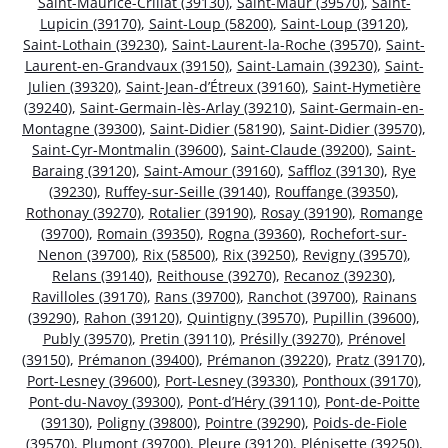
Saint-Maurice-Crillat (39130)
,
Saint-Maur (39570)
,
Saint-
Lupicin (39170)
,
Saint-Loup (58200)
,
Saint-Loup (39120)
,
Saint-Lothain (39230)
,
Saint-Laurent-la-Roche (39570)
,
Saint-
Laurent-en-Grandvaux (39150)
,
Saint-Lamain (39230)
,
Saint-
Julien (39320)
,
Saint-Jean-d’Étreux (39160)
,
Saint-Hymetière
(39240)
,
Saint-Germain-lès-Arlay (39210)
,
Saint-Germain-en-
Montagne (39300)
,
Saint-Didier (58190)
,
Saint-Didier (39570)
,
Saint-Cyr-Montmalin (39600)
,
Saint-Claude (39200)
,
Saint-
Baraing (39120)
,
Saint-Amour (39160)
,
Saffloz (39130)
,
Rye
(39230)
,
Ruffey-sur-Seille (39140)
,
Rouffange (39350)
,
Rothonay (39270)
,
Rotalier (39190)
,
Rosay (39190)
,
Romange
(39700)
,
Romain (39350)
,
Rogna (39360)
,
Rochefort-sur-
Nenon (39700)
,
Rix (58500)
,
Rix (39250)
,
Revigny (39570)
,
Relans (39140)
,
Reithouse (39270)
,
Recanoz (39230)
,
Ravilloles (39170)
,
Rans (39700)
,
Ranchot (39700)
,
Rainans
(39290)
,
Rahon (39120)
,
Quintigny (39570)
,
Pupillin (39600)
,
Publy (39570)
,
Pretin (39110)
,
Présilly (39270)
,
Prénovel
(39150)
,
Prémanon (39400)
,
Prémanon (39220)
,
Pratz (39170)
,
Port-Lesney (39600)
,
Port-Lesney (39330)
,
Ponthoux (39170)
,
Pont-du-Navoy (39300)
,
Pont-d’Héry (39110)
,
Pont-de-Poitte
(39130)
,
Poligny (39800)
,
Pointre (39290)
,
Poids-de-Fiole
(39570)
,
Plumont (39700)
,
Pleure (39120)
,
Plénisette (39250)
,