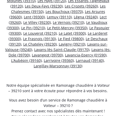
Molunes (39310)
,
Les Hays (39120)
,
Les Essards-Taignevaux
(39120)
,
Les Deux-Fays (39230)
,
Les Crozets (39260)
,
Les
Chalesmes (39150)
,
Les Bouchoux (39370)
,
Les Arsures
(39600)
,
Lent (39300)
,
Lemuy (39110)
,
Légna (39240)
,
Lect
(39260)
,
Le Villey (39230)
,
Le Vernois (39210)
,
Le Vaudioux
(39300)
,
Le Pin (39210)
,
Le Petit-Mercey (39350)
,
Le Pasquier
(39300)
,
Le Louverot (39210)
,
Le Latet (39300)
,
Le Larderet
(39300)
,
Le Frasnois (39130)
,
Le Fied (39800)
,
Le Deschaux
(39120)
,
Le Chateley (39230)
,
Lavigny (39210)
,
Lavans-sur-
Valouse (39240)
,
Lavans-lès-Saint-Claude (39170)
,
Lavans-lès-
Dole (39700)
,
Lavangeot (39700)
,
Lavancia-Epercy (01590)
,
L’Aubépin (39160)
,
Larrivoire (39360)
,
Larnaud (39140)
,
Largillay-Marsonnay (39130)
Notre équipe spécialisée en Ramonage chaudière à Voiteur
– 39210 sont à votre écoute pour répondre à vos besoins.
Vous avez besoin d’un service de Ramonage chaudière à
Voiteur – 39210 ?
Prenez contact avec nos spécialistes dès maintenant !