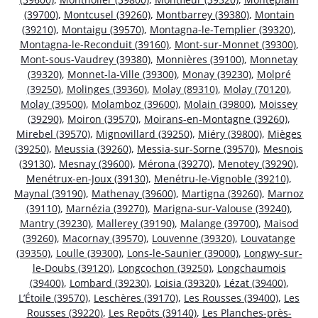
(39700)
,
Montcusel (39260)
,
Montbarrey (39380)
,
Montain
(39210)
,
Montaigu (39570)
,
Montagna-le-Templier (39320)
,
Montagna-le-Reconduit (39160)
,
Mont-sur-Monnet (39300)
,
Mont-sous-Vaudrey (39380)
,
Monnières (39100)
,
Monnetay
(39320)
,
Monnet-la-Ville (39300)
,
Monay (39230)
,
Molpré
(39250)
,
Molinges (39360)
,
Molay (89310)
,
Molay (70120)
,
Molay (39500)
,
Molamboz (39600)
,
Molain (39800)
,
Moissey
(39290)
,
Moiron (39570)
,
Moirans-en-Montagne (39260)
,
Mirebel (39570)
,
Mignovillard (39250)
,
Miéry (39800)
,
Mièges
(39250)
,
Meussia (39260)
,
Messia-sur-Sorne (39570)
,
Mesnois
(39130)
,
Mesnay (39600)
,
Mérona (39270)
,
Menotey (39290)
,
Menétrux-en-Joux (39130)
,
Menétru-le-Vignoble (39210)
,
Maynal (39190)
,
Mathenay (39600)
,
Martigna (39260)
,
Marnoz
(39110)
,
Marnézia (39270)
,
Marigna-sur-Valouse (39240)
,
Mantry (39230)
,
Mallerey (39190)
,
Malange (39700)
,
Maisod
(39260)
,
Macornay (39570)
,
Louvenne (39320)
,
Louvatange
(39350)
,
Loulle (39300)
,
Lons-le-Saunier (39000)
,
Longwy-sur-
le-Doubs (39120)
,
Longcochon (39250)
,
Longchaumois
(39400)
,
Lombard (39230)
,
Loisia (39320)
,
Lézat (39400)
,
L’Étoile (39570)
,
Leschères (39170)
,
Les Rousses (39400)
,
Les
Rousses (39220)
,
Les Repôts (39140)
,
Les Planches-près-