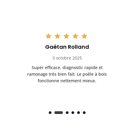
Gaétan Rolland
3 octobre 2025
tre
Super efficace, diagnostic rapide et
Le
t
ramonage très bien fait. Le poêle à bois
ét
fonctionne nettement mieux.