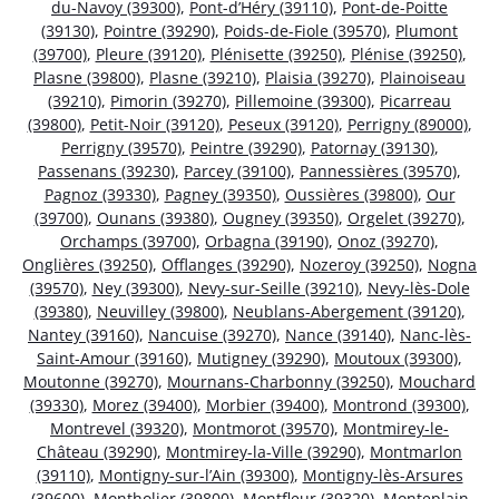
du-Navoy (39300)
,
Pont-d’Héry (39110)
,
Pont-de-Poitte
(39130)
,
Pointre (39290)
,
Poids-de-Fiole (39570)
,
Plumont
(39700)
,
Pleure (39120)
,
Plénisette (39250)
,
Plénise (39250)
,
Plasne (39800)
,
Plasne (39210)
,
Plaisia (39270)
,
Plainoiseau
(39210)
,
Pimorin (39270)
,
Pillemoine (39300)
,
Picarreau
(39800)
,
Petit-Noir (39120)
,
Peseux (39120)
,
Perrigny (89000)
,
Perrigny (39570)
,
Peintre (39290)
,
Patornay (39130)
,
Passenans (39230)
,
Parcey (39100)
,
Pannessières (39570)
,
Pagnoz (39330)
,
Pagney (39350)
,
Oussières (39800)
,
Our
(39700)
,
Ounans (39380)
,
Ougney (39350)
,
Orgelet (39270)
,
Orchamps (39700)
,
Orbagna (39190)
,
Onoz (39270)
,
Onglières (39250)
,
Offlanges (39290)
,
Nozeroy (39250)
,
Nogna
(39570)
,
Ney (39300)
,
Nevy-sur-Seille (39210)
,
Nevy-lès-Dole
(39380)
,
Neuvilley (39800)
,
Neublans-Abergement (39120)
,
Nantey (39160)
,
Nancuise (39270)
,
Nance (39140)
,
Nanc-lès-
Saint-Amour (39160)
,
Mutigney (39290)
,
Moutoux (39300)
,
Moutonne (39270)
,
Mournans-Charbonny (39250)
,
Mouchard
(39330)
,
Morez (39400)
,
Morbier (39400)
,
Montrond (39300)
,
Montrevel (39320)
,
Montmorot (39570)
,
Montmirey-le-
Château (39290)
,
Montmirey-la-Ville (39290)
,
Montmarlon
(39110)
,
Montigny-sur-l’Ain (39300)
,
Montigny-lès-Arsures
(39600)
,
Montholier (39800)
,
Montfleur (39320)
,
Monteplain