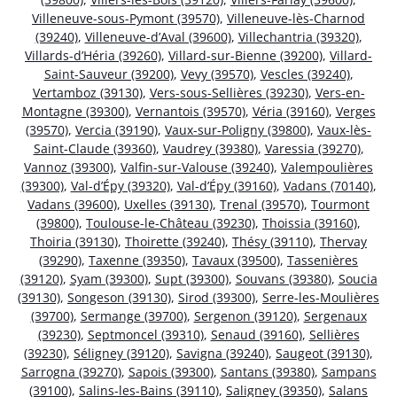
Villeneuve-sous-Pymont (39570)
,
Villeneuve-lès-Charnod
(39240)
,
Villeneuve-d’Aval (39600)
,
Villechantria (39320)
,
Villards-d’Héria (39260)
,
Villard-sur-Bienne (39200)
,
Villard-
Saint-Sauveur (39200)
,
Vevy (39570)
,
Vescles (39240)
,
Vertamboz (39130)
,
Vers-sous-Sellières (39230)
,
Vers-en-
Montagne (39300)
,
Vernantois (39570)
,
Véria (39160)
,
Verges
(39570)
,
Vercia (39190)
,
Vaux-sur-Poligny (39800)
,
Vaux-lès-
Saint-Claude (39360)
,
Vaudrey (39380)
,
Varessia (39270)
,
Vannoz (39300)
,
Valfin-sur-Valouse (39240)
,
Valempoulières
(39300)
,
Val-d’Épy (39320)
,
Val-d’Épy (39160)
,
Vadans (70140)
,
Vadans (39600)
,
Uxelles (39130)
,
Trenal (39570)
,
Tourmont
(39800)
,
Toulouse-le-Château (39230)
,
Thoissia (39160)
,
Thoiria (39130)
,
Thoirette (39240)
,
Thésy (39110)
,
Thervay
(39290)
,
Taxenne (39350)
,
Tavaux (39500)
,
Tassenières
(39120)
,
Syam (39300)
,
Supt (39300)
,
Souvans (39380)
,
Soucia
(39130)
,
Songeson (39130)
,
Sirod (39300)
,
Serre-les-Moulières
(39700)
,
Sermange (39700)
,
Sergenon (39120)
,
Sergenaux
(39230)
,
Septmoncel (39310)
,
Senaud (39160)
,
Sellières
(39230)
,
Séligney (39120)
,
Savigna (39240)
,
Saugeot (39130)
,
Sarrogna (39270)
,
Sapois (39300)
,
Santans (39380)
,
Sampans
(39100)
,
Salins-les-Bains (39110)
,
Saligney (39350)
,
Salans