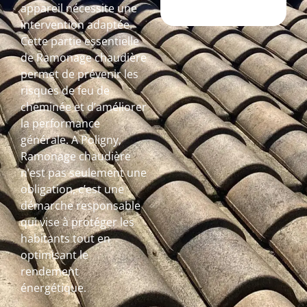
appareil nécessite une
intervention adaptée.
Cette partie essentielle
de Ramonage chaudière
permet de prévenir les
risques de feu de
cheminée et d’améliorer
la performance
générale. A Poligny,
Ramonage chaudière
n’est pas seulement une
obligation, c’est une
démarche responsable
qui vise à protéger les
habitants tout en
optimisant le
rendement
énergétique.