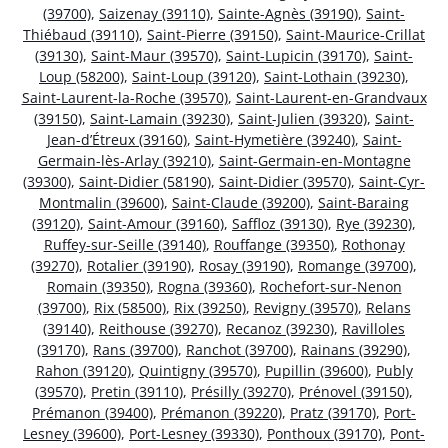
(39700)
,
Saizenay (39110)
,
Sainte-Agnès (39190)
,
Saint-
Thiébaud (39110)
,
Saint-Pierre (39150)
,
Saint-Maurice-Crillat
(39130)
,
Saint-Maur (39570)
,
Saint-Lupicin (39170)
,
Saint-
Loup (58200)
,
Saint-Loup (39120)
,
Saint-Lothain (39230)
,
Saint-Laurent-la-Roche (39570)
,
Saint-Laurent-en-Grandvaux
(39150)
,
Saint-Lamain (39230)
,
Saint-Julien (39320)
,
Saint-
Jean-d’Étreux (39160)
,
Saint-Hymetière (39240)
,
Saint-
Germain-lès-Arlay (39210)
,
Saint-Germain-en-Montagne
(39300)
,
Saint-Didier (58190)
,
Saint-Didier (39570)
,
Saint-Cyr-
Montmalin (39600)
,
Saint-Claude (39200)
,
Saint-Baraing
(39120)
,
Saint-Amour (39160)
,
Saffloz (39130)
,
Rye (39230)
,
Ruffey-sur-Seille (39140)
,
Rouffange (39350)
,
Rothonay
(39270)
,
Rotalier (39190)
,
Rosay (39190)
,
Romange (39700)
,
Romain (39350)
,
Rogna (39360)
,
Rochefort-sur-Nenon
(39700)
,
Rix (58500)
,
Rix (39250)
,
Revigny (39570)
,
Relans
(39140)
,
Reithouse (39270)
,
Recanoz (39230)
,
Ravilloles
(39170)
,
Rans (39700)
,
Ranchot (39700)
,
Rainans (39290)
,
Rahon (39120)
,
Quintigny (39570)
,
Pupillin (39600)
,
Publy
(39570)
,
Pretin (39110)
,
Présilly (39270)
,
Prénovel (39150)
,
Prémanon (39400)
,
Prémanon (39220)
,
Pratz (39170)
,
Port-
Lesney (39600)
,
Port-Lesney (39330)
,
Ponthoux (39170)
,
Pont-