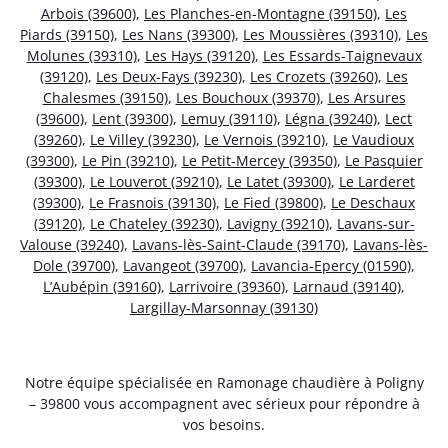
Arbois (39600)
,
Les Planches-en-Montagne (39150)
,
Les
Piards (39150)
,
Les Nans (39300)
,
Les Moussières (39310)
,
Les
Molunes (39310)
,
Les Hays (39120)
,
Les Essards-Taignevaux
(39120)
,
Les Deux-Fays (39230)
,
Les Crozets (39260)
,
Les
Chalesmes (39150)
,
Les Bouchoux (39370)
,
Les Arsures
(39600)
,
Lent (39300)
,
Lemuy (39110)
,
Légna (39240)
,
Lect
(39260)
,
Le Villey (39230)
,
Le Vernois (39210)
,
Le Vaudioux
(39300)
,
Le Pin (39210)
,
Le Petit-Mercey (39350)
,
Le Pasquier
(39300)
,
Le Louverot (39210)
,
Le Latet (39300)
,
Le Larderet
(39300)
,
Le Frasnois (39130)
,
Le Fied (39800)
,
Le Deschaux
(39120)
,
Le Chateley (39230)
,
Lavigny (39210)
,
Lavans-sur-
Valouse (39240)
,
Lavans-lès-Saint-Claude (39170)
,
Lavans-lès-
Dole (39700)
,
Lavangeot (39700)
,
Lavancia-Epercy (01590)
,
L’Aubépin (39160)
,
Larrivoire (39360)
,
Larnaud (39140)
,
Largillay-Marsonnay (39130)
Notre équipe spécialisée en Ramonage chaudière à Poligny
– 39800 vous accompagnent avec sérieux pour répondre à
vos besoins.