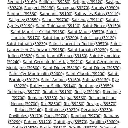
Senaud (39160)
,
Sellières (39230)
,
Séligney (39120)
,
Savigna
(39240)
,
Saugeot (39130)
,
Sarrogna (39270)
,
Sapois (39300)
,
Santans (39380)
,
Sampans (39100)
,
Salins-les-Bains (39110)
,
Saligney (39350)
,
Salans (39700)
,
Saizenay (39110)
,
Sainte-
Agnès (39190)
,
Saint-Thiébaud (39110)
,
Saint-Pierre (39150)
,
Saint-Maurice-Crillat (39130)
,
Saint-Maur (39570)
,
Saint-
Lupicin (39170)
,
Saint-Loup (58200)
,
Saint-Loup (39120)
,
Saint-Lothain (39230)
,
Saint-Laurent-la-Roche (39570)
,
Saint-
Laurent-en-Grandvaux (39150)
,
Saint-Lamain (39230)
,
Saint-
Julien (39320)
,
Saint-Jean-d’Étreux (39160)
,
Saint-Hymetière
(39240)
,
Saint-Germain-lès-Arlay (39210)
,
Saint-Germain-en-
Montagne (39300)
,
Saint-Didier (58190)
,
Saint-Didier (39570)
,
Saint-Cyr-Montmalin (39600)
,
Saint-Claude (39200)
,
Saint-
Baraing (39120)
,
Saint-Amour (39160)
,
Saffloz (39130)
,
Rye
(39230)
,
Ruffey-sur-Seille (39140)
,
Rouffange (39350)
,
Rothonay (39270)
,
Rotalier (39190)
,
Rosay (39190)
,
Romange
(39700)
,
Romain (39350)
,
Rogna (39360)
,
Rochefort-sur-
Nenon (39700)
,
Rix (58500)
,
Rix (39250)
,
Revigny (39570)
,
Relans (39140)
,
Reithouse (39270)
,
Recanoz (39230)
,
Ravilloles (39170)
,
Rans (39700)
,
Ranchot (39700)
,
Rainans
(39290)
,
Rahon (39120)
,
Quintigny (39570)
,
Pupillin (39600)
,
Publy (39570)
,
Pretin (39110)
,
Présilly (39270)
,
Prénovel