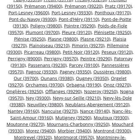
(39150)
,
Prémanon (39400)
,
Prémanon (39220)
,
Pratz (39170)
,
Port-Lesney (39600)
,
Port-Lesney (39330)
,
Ponthoux (39170)
,
Pont-du-Navoy (39300)
,
Pont-d’Héry (39110)
,
Pont-de-Poitte
(39130)
,
Poligny (39800)
,
Pointre (39290)
,
Poids-de-Fiole
(39570)
,
Plumont (39700)
,
Pleure (39120)
,
Plénisette (39250)
,
Plénise (39250)
,
Plasne (39800)
,
Plasne (39210)
,
Plaisia
(39270)
,
Plainoiseau (39210)
,
Pimorin (39270)
,
Pillemoine
(39300)
,
Picarreau (39800)
,
Petit-Noir (39120)
,
Peseux (39120)
,
Perrigny (89000)
,
Perrigny (39570)
,
Peintre (39290)
,
Patornay
(39130)
,
Passenans (39230)
,
Parcey (39100)
,
Pannessières
(39570)
,
Pagnoz (39330)
,
Pagney (39350)
,
Oussières (39800)
,
Our (39700)
,
Ounans (39380)
,
Ougney (39350)
,
Orgelet
(39270)
,
Orchamps (39700)
,
Orbagna (39190)
,
Onoz (39270)
,
Onglières (39250)
,
Offlanges (39290)
,
Nozeroy (39250)
,
Nogna
(39570)
,
Ney (39300)
,
Nevy-sur-Seille (39210)
,
Nevy-lès-Dole
(39380)
,
Neuvilley (39800)
,
Neublans-Abergement (39120)
,
Nantey (39160)
,
Nancuise (39270)
,
Nance (39140)
,
Nanc-lès-
Saint-Amour (39160)
,
Mutigney (39290)
,
Moutoux (39300)
,
Moutonne (39270)
,
Mournans-Charbonny (39250)
,
Mouchard
(39330)
,
Morez (39400)
,
Morbier (39400)
,
Montrond (39300)
,
Montrevel (39320)
,
Montmorot (39570)
,
Montmirey-le-