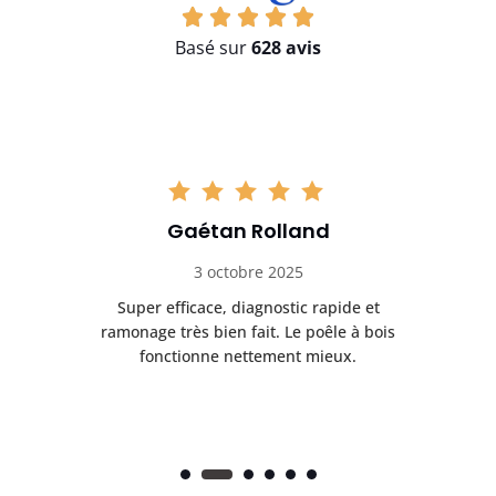
Basé sur
628 avis
Gaétan Rolland
3 octobre 2025
tre
Super efficace, diagnostic rapide et
Le
t
ramonage très bien fait. Le poêle à bois
ét
fonctionne nettement mieux.