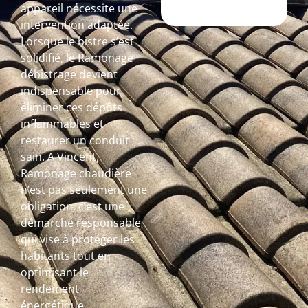
appareil nécessite une
intervention adaptée.
Lorsque le bistre s’est
solidifié, le Ramonage
débistrage devient
indispensable pour
éliminer ces dépôts
inflammables et
restaurer un conduit
sain. A Vincent,
Ramonage chaudière
n’est pas seulement une
obligation, c’est une
démarche responsable
qui vise à protéger les
habitants tout en
optimisant le
rendement
énergétique.