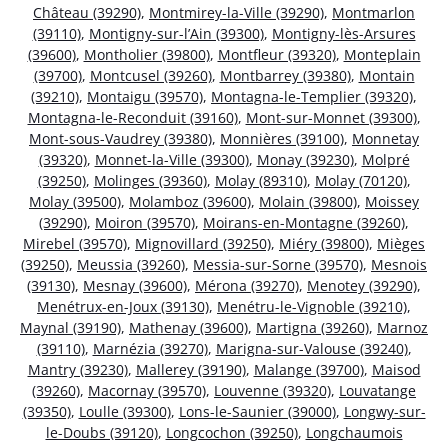
Château (39290)
,
Montmirey-la-Ville (39290)
,
Montmarlon
(39110)
,
Montigny-sur-l’Ain (39300)
,
Montigny-lès-Arsures
(39600)
,
Montholier (39800)
,
Montfleur (39320)
,
Monteplain
(39700)
,
Montcusel (39260)
,
Montbarrey (39380)
,
Montain
(39210)
,
Montaigu (39570)
,
Montagna-le-Templier (39320)
,
Montagna-le-Reconduit (39160)
,
Mont-sur-Monnet (39300)
,
Mont-sous-Vaudrey (39380)
,
Monnières (39100)
,
Monnetay
(39320)
,
Monnet-la-Ville (39300)
,
Monay (39230)
,
Molpré
(39250)
,
Molinges (39360)
,
Molay (89310)
,
Molay (70120)
,
Molay (39500)
,
Molamboz (39600)
,
Molain (39800)
,
Moissey
(39290)
,
Moiron (39570)
,
Moirans-en-Montagne (39260)
,
Mirebel (39570)
,
Mignovillard (39250)
,
Miéry (39800)
,
Mièges
(39250)
,
Meussia (39260)
,
Messia-sur-Sorne (39570)
,
Mesnois
(39130)
,
Mesnay (39600)
,
Mérona (39270)
,
Menotey (39290)
,
Menétrux-en-Joux (39130)
,
Menétru-le-Vignoble (39210)
,
Maynal (39190)
,
Mathenay (39600)
,
Martigna (39260)
,
Marnoz
(39110)
,
Marnézia (39270)
,
Marigna-sur-Valouse (39240)
,
Mantry (39230)
,
Mallerey (39190)
,
Malange (39700)
,
Maisod
(39260)
,
Macornay (39570)
,
Louvenne (39320)
,
Louvatange
(39350)
,
Loulle (39300)
,
Lons-le-Saunier (39000)
,
Longwy-sur-
le-Doubs (39120)
,
Longcochon (39250)
,
Longchaumois