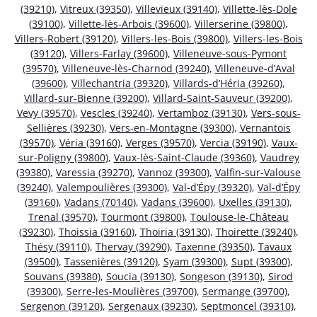
(39210)
,
Vitreux (39350)
,
Villevieux (39140)
,
Villette-lès-Dole
(39100)
,
Villette-lès-Arbois (39600)
,
Villerserine (39800)
,
Villers-Robert (39120)
,
Villers-les-Bois (39800)
,
Villers-les-Bois
(39120)
,
Villers-Farlay (39600)
,
Villeneuve-sous-Pymont
(39570)
,
Villeneuve-lès-Charnod (39240)
,
Villeneuve-d’Aval
(39600)
,
Villechantria (39320)
,
Villards-d’Héria (39260)
,
Villard-sur-Bienne (39200)
,
Villard-Saint-Sauveur (39200)
,
Vevy (39570)
,
Vescles (39240)
,
Vertamboz (39130)
,
Vers-sous-
Sellières (39230)
,
Vers-en-Montagne (39300)
,
Vernantois
(39570)
,
Véria (39160)
,
Verges (39570)
,
Vercia (39190)
,
Vaux-
sur-Poligny (39800)
,
Vaux-lès-Saint-Claude (39360)
,
Vaudrey
(39380)
,
Varessia (39270)
,
Vannoz (39300)
,
Valfin-sur-Valouse
(39240)
,
Valempoulières (39300)
,
Val-d’Épy (39320)
,
Val-d’Épy
(39160)
,
Vadans (70140)
,
Vadans (39600)
,
Uxelles (39130)
,
Trenal (39570)
,
Tourmont (39800)
,
Toulouse-le-Château
(39230)
,
Thoissia (39160)
,
Thoiria (39130)
,
Thoirette (39240)
,
Thésy (39110)
,
Thervay (39290)
,
Taxenne (39350)
,
Tavaux
(39500)
,
Tassenières (39120)
,
Syam (39300)
,
Supt (39300)
,
Souvans (39380)
,
Soucia (39130)
,
Songeson (39130)
,
Sirod
(39300)
,
Serre-les-Moulières (39700)
,
Sermange (39700)
,
Sergenon (39120)
,
Sergenaux (39230)
,
Septmoncel (39310)
,