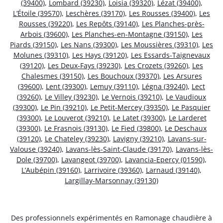
(39400)
,
Lombard (39230)
,
Loisia (39320)
,
Lézat (39400)
,
L’Étoile (39570)
,
Leschères (39170)
,
Les Rousses (39400)
,
Les
Rousses (39220)
,
Les Repôts (39140)
,
Les Planches-près-
Arbois (39600)
,
Les Planches-en-Montagne (39150)
,
Les
Piards (39150)
,
Les Nans (39300)
,
Les Moussières (39310)
,
Les
Molunes (39310)
,
Les Hays (39120)
,
Les Essards-Taignevaux
(39120)
,
Les Deux-Fays (39230)
,
Les Crozets (39260)
,
Les
Chalesmes (39150)
,
Les Bouchoux (39370)
,
Les Arsures
(39600)
,
Lent (39300)
,
Lemuy (39110)
,
Légna (39240)
,
Lect
(39260)
,
Le Villey (39230)
,
Le Vernois (39210)
,
Le Vaudioux
(39300)
,
Le Pin (39210)
,
Le Petit-Mercey (39350)
,
Le Pasquier
(39300)
,
Le Louverot (39210)
,
Le Latet (39300)
,
Le Larderet
(39300)
,
Le Frasnois (39130)
,
Le Fied (39800)
,
Le Deschaux
(39120)
,
Le Chateley (39230)
,
Lavigny (39210)
,
Lavans-sur-
Valouse (39240)
,
Lavans-lès-Saint-Claude (39170)
,
Lavans-lès-
Dole (39700)
,
Lavangeot (39700)
,
Lavancia-Epercy (01590)
,
L’Aubépin (39160)
,
Larrivoire (39360)
,
Larnaud (39140)
,
Largillay-Marsonnay (39130)
Des professionnels expérimentés en Ramonage chaudière à