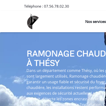
Téléphone :
07.56.78.02.30
Nos services
RAMONAGE CHAUD
À THÉSY
Dans un département comme Thésy, où les po
sont largement utilisés, Ramonage chaudière
garantir un usage fiable et sécurisé du foy
chaudière, les installations restent perfor
aux exigences de sécurité actuelles. Le Ramo
conduit, détecte les zones encrassées et aju
fonction des besoins réels de l’installation. C