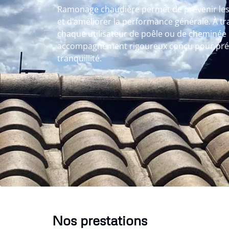
Ramonage chaudière permet de prévenir les
et d’améliorer la performance générale. À 
chaque utilisateur de poêle ou de cheminée 
accompagnement rigoureux conçu pour prése
tranquillité.
Nos prestations