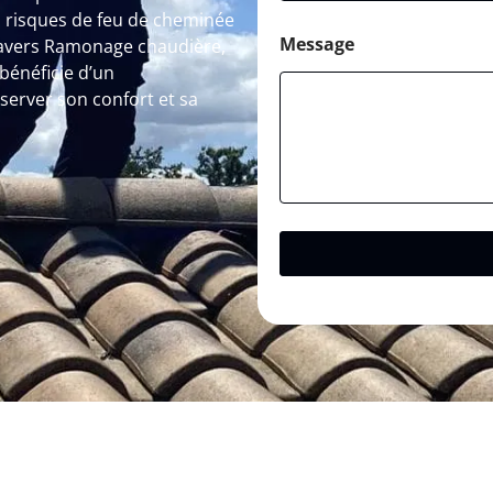
 risques de feu de cheminée
Message
travers Ramonage chaudière,
bénéficie d’un
rver son confort et sa