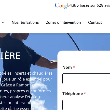
4.8/5 basés sur 628 avi
Nos réalisations
Zones d’intervention
Contact
IÈRE
Nom
*
êles, inserts et chaudières
 joue un rôle essentiel pour
er. Grâce à Ramonage
mantes, propres et conformes
Téléphone
*
neur analyse l’état du
ste son intervention en
ette partie essentielle de