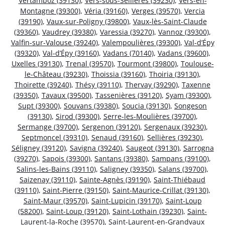
Vertamboz (39130)
,
Vers-sous-Sellières (39230)
,
Vers-en-
Montagne (39300)
,
Véria (39160)
,
Verges (39570)
,
Vercia
(39190)
,
Vaux-sur-Poligny (39800)
,
Vaux-lès-Saint-Claude
(39360)
,
Vaudrey (39380)
,
Varessia (39270)
,
Vannoz (39300)
,
Valfin-sur-Valouse (39240)
,
Valempoulières (39300)
,
Val-d’Épy
(39320)
,
Val-d’Épy (39160)
,
Vadans (70140)
,
Vadans (39600)
,
Uxelles (39130)
,
Trenal (39570)
,
Tourmont (39800)
,
Toulouse-
le-Château (39230)
,
Thoissia (39160)
,
Thoiria (39130)
,
Thoirette (39240)
,
Thésy (39110)
,
Thervay (39290)
,
Taxenne
(39350)
,
Tavaux (39500)
,
Tassenières (39120)
,
Syam (39300)
,
Supt (39300)
,
Souvans (39380)
,
Soucia (39130)
,
Songeson
(39130)
,
Sirod (39300)
,
Serre-les-Moulières (39700)
,
Sermange (39700)
,
Sergenon (39120)
,
Sergenaux (39230)
,
Septmoncel (39310)
,
Senaud (39160)
,
Sellières (39230)
,
Séligney (39120)
,
Savigna (39240)
,
Saugeot (39130)
,
Sarrogna
(39270)
,
Sapois (39300)
,
Santans (39380)
,
Sampans (39100)
,
Salins-les-Bains (39110)
,
Saligney (39350)
,
Salans (39700)
,
Saizenay (39110)
,
Sainte-Agnès (39190)
,
Saint-Thiébaud
(39110)
,
Saint-Pierre (39150)
,
Saint-Maurice-Crillat (39130)
,
Saint-Maur (39570)
,
Saint-Lupicin (39170)
,
Saint-Loup
(58200)
,
Saint-Loup (39120)
,
Saint-Lothain (39230)
,
Saint-
Laurent-la-Roche (39570)
,
Saint-Laurent-en-Grandvaux