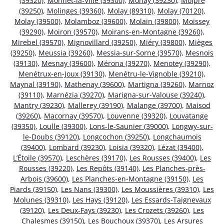
(39320)
,
Monnet-la-Ville (39300)
,
Monay (39230)
,
Molpré
(39250)
,
Molinges (39360)
,
Molay (89310)
,
Molay (70120)
,
Molay (39500)
,
Molamboz (39600)
,
Molain (39800)
,
Moissey
(39290)
,
Moiron (39570)
,
Moirans-en-Montagne (39260)
,
Mirebel (39570)
,
Mignovillard (39250)
,
Miéry (39800)
,
Mièges
(39250)
,
Meussia (39260)
,
Messia-sur-Sorne (39570)
,
Mesnois
(39130)
,
Mesnay (39600)
,
Mérona (39270)
,
Menotey (39290)
,
Menétrux-en-Joux (39130)
,
Menétru-le-Vignoble (39210)
,
Maynal (39190)
,
Mathenay (39600)
,
Martigna (39260)
,
Marnoz
(39110)
,
Marnézia (39270)
,
Marigna-sur-Valouse (39240)
,
Mantry (39230)
,
Mallerey (39190)
,
Malange (39700)
,
Maisod
(39260)
,
Macornay (39570)
,
Louvenne (39320)
,
Louvatange
(39350)
,
Loulle (39300)
,
Lons-le-Saunier (39000)
,
Longwy-sur-
le-Doubs (39120)
,
Longcochon (39250)
,
Longchaumois
(39400)
,
Lombard (39230)
,
Loisia (39320)
,
Lézat (39400)
,
L’Étoile (39570)
,
Leschères (39170)
,
Les Rousses (39400)
,
Les
Rousses (39220)
,
Les Repôts (39140)
,
Les Planches-près-
Arbois (39600)
,
Les Planches-en-Montagne (39150)
,
Les
Piards (39150)
,
Les Nans (39300)
,
Les Moussières (39310)
,
Les
Molunes (39310)
,
Les Hays (39120)
,
Les Essards-Taignevaux
(39120)
,
Les Deux-Fays (39230)
,
Les Crozets (39260)
,
Les
Chalesmes (39150)
,
Les Bouchoux (39370)
,
Les Arsures