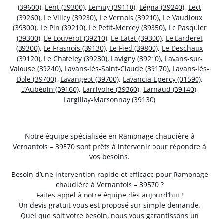
(39600)
,
Lent (39300)
,
Lemuy (39110)
,
Légna (39240)
,
Lect
(39260)
,
Le Villey (39230)
,
Le Vernois (39210)
,
Le Vaudioux
(39300)
,
Le Pin (39210)
,
Le Petit-Mercey (39350)
,
Le Pasquier
(39300)
,
Le Louverot (39210)
,
Le Latet (39300)
,
Le Larderet
(39300)
,
Le Frasnois (39130)
,
Le Fied (39800)
,
Le Deschaux
(39120)
,
Le Chateley (39230)
,
Lavigny (39210)
,
Lavans-sur-
Valouse (39240)
,
Lavans-lès-Saint-Claude (39170)
,
Lavans-lès-
Dole (39700)
,
Lavangeot (39700)
,
Lavancia-Epercy (01590)
,
L’Aubépin (39160)
,
Larrivoire (39360)
,
Larnaud (39140)
,
Largillay-Marsonnay (39130)
Notre équipe spécialisée en Ramonage chaudière à
Vernantois – 39570 sont prêts à intervenir pour répondre à
vos besoins.
Besoin d’une intervention rapide et efficace pour Ramonage
chaudière à Vernantois – 39570 ?
Faites appel à notre équipe dès aujourd’hui !
Un devis gratuit vous est proposé sur simple demande.
Quel que soit votre besoin, nous vous garantissons un