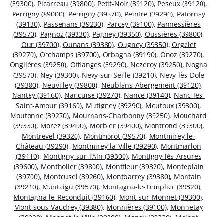
(39300)
,
Picarreau (39800)
,
Petit-Noir (39120)
,
Peseux (39120)
,
Perrigny (89000)
,
Perrigny (39570)
,
Peintre (39290)
,
Patornay
(39130)
,
Passenans (39230)
,
Parcey (39100)
,
Pannessières
(39570)
,
Pagnoz (39330)
,
Pagney (39350)
,
Oussières (39800)
,
Our (39700)
,
Ounans (39380)
,
Ougney (39350)
,
Orgelet
(39270)
,
Orchamps (39700)
,
Orbagna (39190)
,
Onoz (39270)
,
Onglières (39250)
,
Offlanges (39290)
,
Nozeroy (39250)
,
Nogna
(39570)
,
Ney (39300)
,
Nevy-sur-Seille (39210)
,
Nevy-lès-Dole
(39380)
,
Neuvilley (39800)
,
Neublans-Abergement (39120)
,
Nantey (39160)
,
Nancuise (39270)
,
Nance (39140)
,
Nanc-lès-
Saint-Amour (39160)
,
Mutigney (39290)
,
Moutoux (39300)
,
Moutonne (39270)
,
Mournans-Charbonny (39250)
,
Mouchard
(39330)
,
Morez (39400)
,
Morbier (39400)
,
Montrond (39300)
,
Montrevel (39320)
,
Montmorot (39570)
,
Montmirey-le-
Château (39290)
,
Montmirey-la-Ville (39290)
,
Montmarlon
(39110)
,
Montigny-sur-l’Ain (39300)
,
Montigny-lès-Arsures
(39600)
,
Montholier (39800)
,
Montfleur (39320)
,
Monteplain
(39700)
,
Montcusel (39260)
,
Montbarrey (39380)
,
Montain
(39210)
,
Montaigu (39570)
,
Montagna-le-Templier (39320)
,
Montagna-le-Reconduit (39160)
,
Mont-sur-Monnet (39300)
,
Mont-sous-Vaudrey (39380)
,
Monnières (39100)
,
Monnetay