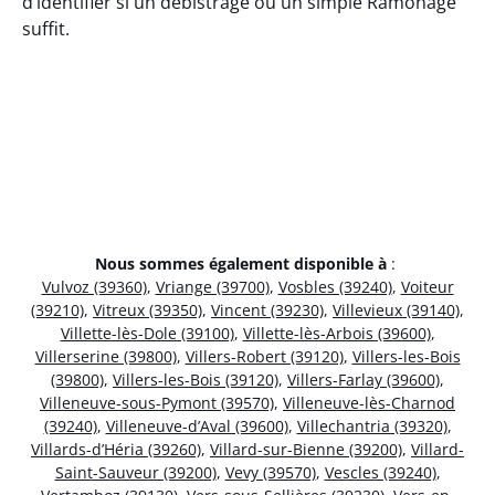
d’identifier si un débistrage ou un simple Ramonage
suffit.
Nous sommes également disponible à
:
Vulvoz (39360)
,
Vriange (39700)
,
Vosbles (39240)
,
Voiteur
(39210)
,
Vitreux (39350)
,
Vincent (39230)
,
Villevieux (39140)
,
Villette-lès-Dole (39100)
,
Villette-lès-Arbois (39600)
,
Villerserine (39800)
,
Villers-Robert (39120)
,
Villers-les-Bois
(39800)
,
Villers-les-Bois (39120)
,
Villers-Farlay (39600)
,
Villeneuve-sous-Pymont (39570)
,
Villeneuve-lès-Charnod
(39240)
,
Villeneuve-d’Aval (39600)
,
Villechantria (39320)
,
Villards-d’Héria (39260)
,
Villard-sur-Bienne (39200)
,
Villard-
Saint-Sauveur (39200)
,
Vevy (39570)
,
Vescles (39240)
,