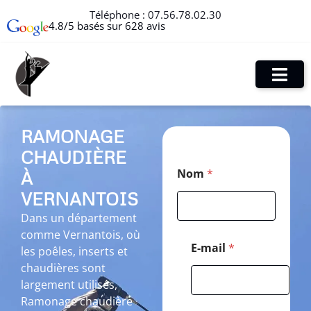
Téléphone :
07.56.78.02.30
4.8/5 basés sur 628 avis
RAMONAGE
CHAUDIÈRE
*
Nom
*
À
E
-
VERNANTOIS
m
a
Dans un département
i
comme Vernantois, où
l
E-mail
*
les poêles, inserts et
*
chaudières sont
largement utilisés,
Ramonage chaudière