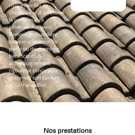
risques de feu de
cheminée et d’améliorer
la performance
générale. À travers
Ramonage chaudière,
chaque utilisateur de
poêle ou de cheminée
bénéficie d’un
accompagnement
rigoureux conçu pour
préserver son confort
et sa tranquillité.
Nos prestations