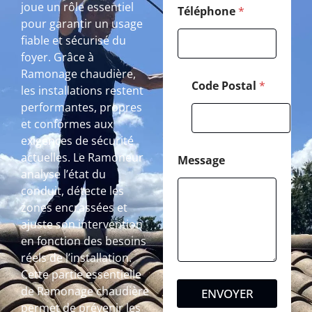
joue un rôle essentiel
Téléphone
*
pour garantir un usage
fiable et sécurisé du
foyer. Grâce à
Ramonage chaudière,
Code Postal
*
les installations restent
performantes, propres
et conformes aux
exigences de sécurité
actuelles. Le Ramoneur
Message
analyse l’état du
conduit, détecte les
zones encrassées et
ajuste son intervention
en fonction des besoins
réels de l’installation.
Cette partie essentielle
de Ramonage chaudière
ENVOYER
permet de prévenir les