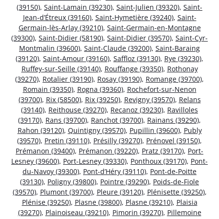
(39150)
,
Saint-Lamain (39230)
,
Saint-Julien (39320)
,
Saint-
Jean-d’Étreux (39160)
,
Saint-Hymetière (39240)
,
Saint-
Germain-lès-Arlay (39210)
,
Saint-Germain-en-Montagne
(39300)
,
Saint-Didier (58190)
,
Saint-Didier (39570)
,
Saint-Cyr-
Montmalin (39600)
,
Saint-Claude (39200)
,
Saint-Baraing
(39120)
,
Saint-Amour (39160)
,
Saffloz (39130)
,
Rye (39230)
,
Ruffey-sur-Seille (39140)
,
Rouffange (39350)
,
Rothonay
(39270)
,
Rotalier (39190)
,
Rosay (39190)
,
Romange (39700)
,
Romain (39350)
,
Rogna (39360)
,
Rochefort-sur-Nenon
(39700)
,
Rix (58500)
,
Rix (39250)
,
Revigny (39570)
,
Relans
(39140)
,
Reithouse (39270)
,
Recanoz (39230)
,
Ravilloles
(39170)
,
Rans (39700)
,
Ranchot (39700)
,
Rainans (39290)
,
Rahon (39120)
,
Quintigny (39570)
,
Pupillin (39600)
,
Publy
(39570)
,
Pretin (39110)
,
Présilly (39270)
,
Prénovel (39150)
,
Prémanon (39400)
,
Prémanon (39220)
,
Pratz (39170)
,
Port-
Lesney (39600)
,
Port-Lesney (39330)
,
Ponthoux (39170)
,
Pont-
du-Navoy (39300)
,
Pont-d’Héry (39110)
,
Pont-de-Poitte
(39130)
,
Poligny (39800)
,
Pointre (39290)
,
Poids-de-Fiole
(39570)
,
Plumont (39700)
,
Pleure (39120)
,
Plénisette (39250)
,
Plénise (39250)
,
Plasne (39800)
,
Plasne (39210)
,
Plaisia
(39270)
,
Plainoiseau (39210)
,
Pimorin (39270)
,
Pillemoine