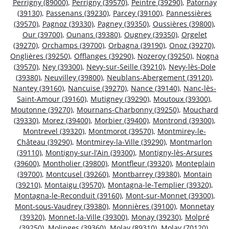
Perrigny (89000)
,
Perrigny (39570)
,
Peintre (39290)
,
Patornay
(39130)
,
Passenans (39230)
,
Parcey (39100)
,
Pannessières
(39570)
,
Pagnoz (39330)
,
Pagney (39350)
,
Oussières (39800)
,
Our (39700)
,
Ounans (39380)
,
Ougney (39350)
,
Orgelet
(39270)
,
Orchamps (39700)
,
Orbagna (39190)
,
Onoz (39270)
,
Onglières (39250)
,
Offlanges (39290)
,
Nozeroy (39250)
,
Nogna
(39570)
,
Ney (39300)
,
Nevy-sur-Seille (39210)
,
Nevy-lès-Dole
(39380)
,
Neuvilley (39800)
,
Neublans-Abergement (39120)
,
Nantey (39160)
,
Nancuise (39270)
,
Nance (39140)
,
Nanc-lès-
Saint-Amour (39160)
,
Mutigney (39290)
,
Moutoux (39300)
,
Moutonne (39270)
,
Mournans-Charbonny (39250)
,
Mouchard
(39330)
,
Morez (39400)
,
Morbier (39400)
,
Montrond (39300)
,
Montrevel (39320)
,
Montmorot (39570)
,
Montmirey-le-
Château (39290)
,
Montmirey-la-Ville (39290)
,
Montmarlon
(39110)
,
Montigny-sur-l’Ain (39300)
,
Montigny-lès-Arsures
(39600)
,
Montholier (39800)
,
Montfleur (39320)
,
Monteplain
(39700)
,
Montcusel (39260)
,
Montbarrey (39380)
,
Montain
(39210)
,
Montaigu (39570)
,
Montagna-le-Templier (39320)
,
Montagna-le-Reconduit (39160)
,
Mont-sur-Monnet (39300)
,
Mont-sous-Vaudrey (39380)
,
Monnières (39100)
,
Monnetay
(39320)
,
Monnet-la-Ville (39300)
,
Monay (39230)
,
Molpré
(39250)
,
Molinges (39360)
,
Molay (89310)
,
Molay (70120)
,