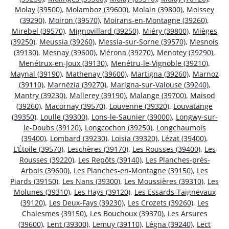
Molay (39500)
,
Molamboz (39600)
,
Molain (39800)
,
Moissey
(39290)
,
Moiron (39570)
,
Moirans-en-Montagne (39260)
,
Mirebel (39570)
,
Mignovillard (39250)
,
Miéry (39800)
,
Mièges
(39250)
,
Meussia (39260)
,
Messia-sur-Sorne (39570)
,
Mesnois
(39130)
,
Mesnay (39600)
,
Mérona (39270)
,
Menotey (39290)
,
Menétrux-en-Joux (39130)
,
Menétru-le-Vignoble (39210)
,
Maynal (39190)
,
Mathenay (39600)
,
Martigna (39260)
,
Marnoz
(39110)
,
Marnézia (39270)
,
Marigna-sur-Valouse (39240)
,
Mantry (39230)
,
Mallerey (39190)
,
Malange (39700)
,
Maisod
(39260)
,
Macornay (39570)
,
Louvenne (39320)
,
Louvatange
(39350)
,
Loulle (39300)
,
Lons-le-Saunier (39000)
,
Longwy-sur-
le-Doubs (39120)
,
Longcochon (39250)
,
Longchaumois
(39400)
,
Lombard (39230)
,
Loisia (39320)
,
Lézat (39400)
,
L’Étoile (39570)
,
Leschères (39170)
,
Les Rousses (39400)
,
Les
Rousses (39220)
,
Les Repôts (39140)
,
Les Planches-près-
Arbois (39600)
,
Les Planches-en-Montagne (39150)
,
Les
Piards (39150)
,
Les Nans (39300)
,
Les Moussières (39310)
,
Les
Molunes (39310)
,
Les Hays (39120)
,
Les Essards-Taignevaux
(39120)
,
Les Deux-Fays (39230)
,
Les Crozets (39260)
,
Les
Chalesmes (39150)
,
Les Bouchoux (39370)
,
Les Arsures
(39600)
,
Lent (39300)
,
Lemuy (39110)
,
Légna (39240)
,
Lect