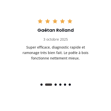
Gaétan Rolland
3 octobre 2025
tre
Super efficace, diagnostic rapide et
Le
t
ramonage très bien fait. Le poêle à bois
ét
fonctionne nettement mieux.