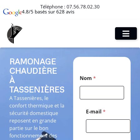
Téléphone :
07.56.78.02.30
4.8/5 basés sur 628 avis
RAMONAGE
CHAUDIÈRE
E
Nom
*
À
-
m
TASSENIÈRES
a
i
A Tassenières, le
l
confort thermique et la
P
E-mail
*
sécurité domestique
o
reposent en grande
s
t
partie sur le bon
a
fonctionnement des
l