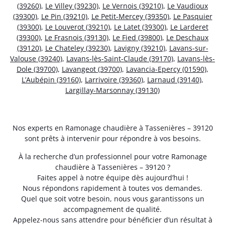
(39260)
,
Le Villey (39230)
,
Le Vernois (39210)
,
Le Vaudioux
(39300)
,
Le Pin (39210)
,
Le Petit-Mercey (39350)
,
Le Pasquier
(39300)
,
Le Louverot (39210)
,
Le Latet (39300)
,
Le Larderet
(39300)
,
Le Frasnois (39130)
,
Le Fied (39800)
,
Le Deschaux
(39120)
,
Le Chateley (39230)
,
Lavigny (39210)
,
Lavans-sur-
Valouse (39240)
,
Lavans-lès-Saint-Claude (39170)
,
Lavans-lès-
Dole (39700)
,
Lavangeot (39700)
,
Lavancia-Epercy (01590)
,
L’Aubépin (39160)
,
Larrivoire (39360)
,
Larnaud (39140)
,
Largillay-Marsonnay (39130)
Nos experts en Ramonage chaudière à Tassenières – 39120
sont prêts à intervenir pour répondre à vos besoins.
À la recherche d’un professionnel pour votre Ramonage
chaudière à Tassenières – 39120 ?
Faites appel à notre équipe dès aujourd’hui !
Nous répondons rapidement à toutes vos demandes.
Quel que soit votre besoin, nous vous garantissons un
accompagnement de qualité.
Appelez-nous sans attendre pour bénéficier d’un résultat à