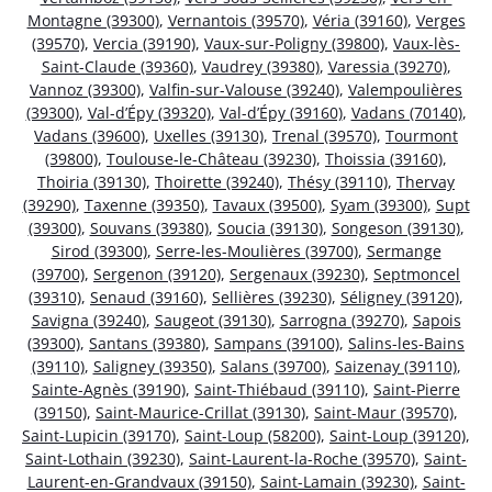
Montagne (39300)
,
Vernantois (39570)
,
Véria (39160)
,
Verges
(39570)
,
Vercia (39190)
,
Vaux-sur-Poligny (39800)
,
Vaux-lès-
Saint-Claude (39360)
,
Vaudrey (39380)
,
Varessia (39270)
,
Vannoz (39300)
,
Valfin-sur-Valouse (39240)
,
Valempoulières
(39300)
,
Val-d’Épy (39320)
,
Val-d’Épy (39160)
,
Vadans (70140)
,
Vadans (39600)
,
Uxelles (39130)
,
Trenal (39570)
,
Tourmont
(39800)
,
Toulouse-le-Château (39230)
,
Thoissia (39160)
,
Thoiria (39130)
,
Thoirette (39240)
,
Thésy (39110)
,
Thervay
(39290)
,
Taxenne (39350)
,
Tavaux (39500)
,
Syam (39300)
,
Supt
(39300)
,
Souvans (39380)
,
Soucia (39130)
,
Songeson (39130)
,
Sirod (39300)
,
Serre-les-Moulières (39700)
,
Sermange
(39700)
,
Sergenon (39120)
,
Sergenaux (39230)
,
Septmoncel
(39310)
,
Senaud (39160)
,
Sellières (39230)
,
Séligney (39120)
,
Savigna (39240)
,
Saugeot (39130)
,
Sarrogna (39270)
,
Sapois
(39300)
,
Santans (39380)
,
Sampans (39100)
,
Salins-les-Bains
(39110)
,
Saligney (39350)
,
Salans (39700)
,
Saizenay (39110)
,
Sainte-Agnès (39190)
,
Saint-Thiébaud (39110)
,
Saint-Pierre
(39150)
,
Saint-Maurice-Crillat (39130)
,
Saint-Maur (39570)
,
Saint-Lupicin (39170)
,
Saint-Loup (58200)
,
Saint-Loup (39120)
,
Saint-Lothain (39230)
,
Saint-Laurent-la-Roche (39570)
,
Saint-
Laurent-en-Grandvaux (39150)
,
Saint-Lamain (39230)
,
Saint-