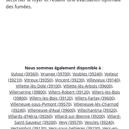
des fumées.
Nous sommes également disponible à
:
Vulvoz (39360)
,
Vriange (39700)
,
Vosbles (39240)
,
Voiteur
(39210)
,
Vitreux (39350)
,
Vincent (39230)
,
Villevieux (39140)
,
Villette-lès-Dole (39100)
,
Villette-lès-Arbois (39600)
,
Villerserine (39800)
,
Villers-Robert (39120)
,
Villers-les-Bois
(39800)
,
Villers-les-Bois (39120)
,
Villers-Farlay (39600)
,
Villeneuve-sous-Pymont (39570)
,
Villeneuve-lès-Charnod
(39240)
,
Villeneuve-d’Aval (39600)
,
Villechantria (39320)
,
Villards-d’Héria (39260)
,
Villard-sur-Bienne (39200)
,
Villard-
Saint-Sauveur (39200)
,
Vevy (39570)
,
Vescles (39240)
,
Vertamboz (39130)
,
Vers-sous-Sellières (39230)
,
Vers-en-