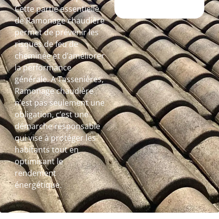
Cette partie essentielle
de Ramonage chaudière
permet de prévenir les
risques de feu de
cheminée et d’améliorer
la performance
générale. A Tassenières,
Ramonage chaudière
n’est pas seulement une
obligation, c’est une
démarche responsable
qui vise à protéger les
habitants tout en
optimisant le
rendement
énergétique.