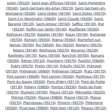
Julien (39320)
,
Saint-Jean-d’Étreux (39160)
,
Saint-Hymetière
(39240)
,
Saint-Germain-lès-Arlay (39210)
,
Saint-Germain-en-
Montagne (39300)
,
Saint-Didier (58190)
,
Saint-Didier (39570)
,
Saint-Cyr-Montmalin (39600)
,
Saint-Claude (39200)
,
Saint-
Baraing (39120)
,
Saint-Amour (39160)
,
Saffloz (39130)
,
Rye
(39230)
,
Ruffey-sur-Seille (39140)
,
Rouffange (39350)
,
Rothonay (39270)
,
Rotalier (39190)
,
Rosay (39190)
,
Romange
(39700)
,
Romain (39350)
,
Rogna (39360)
,
Rochefort-sur-
Nenon (39700)
,
Rix (58500)
,
Rix (39250)
,
Revigny (39570)
,
Relans (39140)
,
Reithouse (39270)
,
Recanoz (39230)
,
Ravilloles (39170)
,
Rans (39700)
,
Ranchot (39700)
,
Rainans
(39290)
,
Rahon (39120)
,
Quintigny (39570)
,
Pupillin (39600)
,
Publy (39570)
,
Pretin (39110)
,
Présilly (39270)
,
Prénovel
(39150)
,
Prémanon (39400)
,
Prémanon (39220)
,
Pratz (39170)
,
Port-Lesney (39600)
,
Port-Lesney (39330)
,
Ponthoux (39170)
,
Pont-du-Navoy (39300)
,
Pont-d’Héry (39110)
,
Pont-de-Poitte
(39130)
,
Poligny (39800)
,
Pointre (39290)
,
Poids-de-Fiole
(39570)
,
Plumont (39700)
,
Pleure (39120)
,
Plénisette (39250)
,
Plénise (39250)
,
Plasne (39800)
,
Plasne (39210)
,
Plaisia
(39270)
,
Plainoiseau (39210)
,
Pimorin (39270)
,
Pillemoine
(39300)
,
Picarreau (39800)
,
Petit-Noir (39120)
,
Peseux (39120)
,