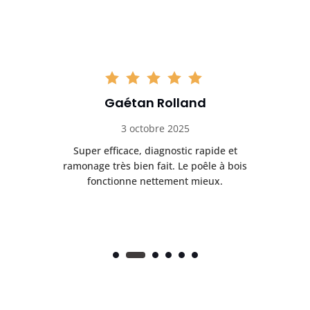
Gaétan Rolland
3 octobre 2025
tre
Super efficace, diagnostic rapide et
Le
t
ramonage très bien fait. Le poêle à bois
ét
fonctionne nettement mieux.