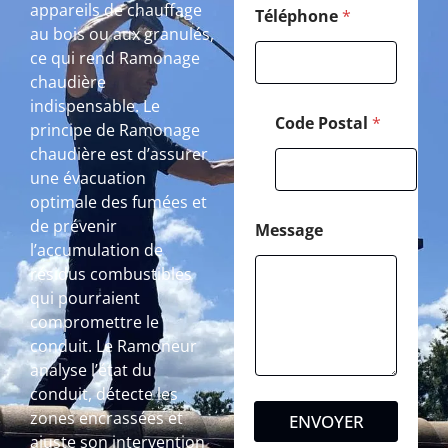
appareils de chauffage
Téléphone
*
au bois ou aux granulés,
ce qui rend Ramonage
chaudière
indispensable. Le
Code Postal
*
principe de Ramonage
chaudière est d’assurer
une évacuation
optimale des fumées et
de prévenir
Message
l’accumulation de
résidus combustibles
qui pourraient
compromettre le
conduit. Le Ramoneur
analyse l’état du
conduit, détecte les
zones encrassées et
ENVOYER
ajuste son intervention