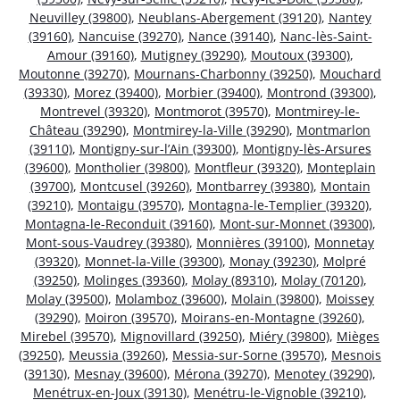
Neuvilley (39800)
,
Neublans-Abergement (39120)
,
Nantey
(39160)
,
Nancuise (39270)
,
Nance (39140)
,
Nanc-lès-Saint-
Amour (39160)
,
Mutigney (39290)
,
Moutoux (39300)
,
Moutonne (39270)
,
Mournans-Charbonny (39250)
,
Mouchard
(39330)
,
Morez (39400)
,
Morbier (39400)
,
Montrond (39300)
,
Montrevel (39320)
,
Montmorot (39570)
,
Montmirey-le-
Château (39290)
,
Montmirey-la-Ville (39290)
,
Montmarlon
(39110)
,
Montigny-sur-l’Ain (39300)
,
Montigny-lès-Arsures
(39600)
,
Montholier (39800)
,
Montfleur (39320)
,
Monteplain
(39700)
,
Montcusel (39260)
,
Montbarrey (39380)
,
Montain
(39210)
,
Montaigu (39570)
,
Montagna-le-Templier (39320)
,
Montagna-le-Reconduit (39160)
,
Mont-sur-Monnet (39300)
,
Mont-sous-Vaudrey (39380)
,
Monnières (39100)
,
Monnetay
(39320)
,
Monnet-la-Ville (39300)
,
Monay (39230)
,
Molpré
(39250)
,
Molinges (39360)
,
Molay (89310)
,
Molay (70120)
,
Molay (39500)
,
Molamboz (39600)
,
Molain (39800)
,
Moissey
(39290)
,
Moiron (39570)
,
Moirans-en-Montagne (39260)
,
Mirebel (39570)
,
Mignovillard (39250)
,
Miéry (39800)
,
Mièges
(39250)
,
Meussia (39260)
,
Messia-sur-Sorne (39570)
,
Mesnois
(39130)
,
Mesnay (39600)
,
Mérona (39270)
,
Menotey (39290)
,
Menétrux-en-Joux (39130)
,
Menétru-le-Vignoble (39210)
,