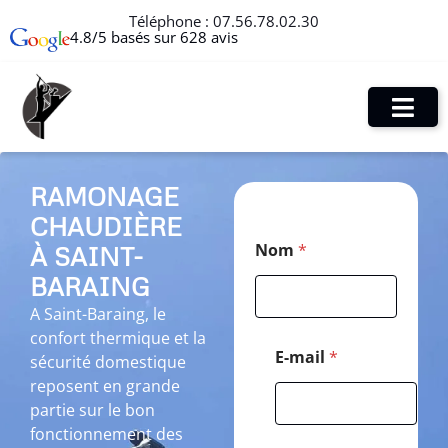
Téléphone :
07.56.78.02.30
4.8/5 basés sur 628 avis
RAMONAGE
CHAUDIÈRE
*
Nom
*
À SAINT-
N
o
BARAING
m
C
A Saint-Baraing, le
o
confort thermique et la
d
E-mail
*
sécurité domestique
e
reposent en grande
partie sur le bon
fonctionnement des