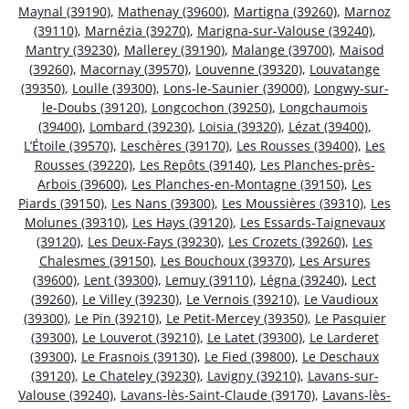
Maynal (39190)
,
Mathenay (39600)
,
Martigna (39260)
,
Marnoz
(39110)
,
Marnézia (39270)
,
Marigna-sur-Valouse (39240)
,
Mantry (39230)
,
Mallerey (39190)
,
Malange (39700)
,
Maisod
(39260)
,
Macornay (39570)
,
Louvenne (39320)
,
Louvatange
(39350)
,
Loulle (39300)
,
Lons-le-Saunier (39000)
,
Longwy-sur-
le-Doubs (39120)
,
Longcochon (39250)
,
Longchaumois
(39400)
,
Lombard (39230)
,
Loisia (39320)
,
Lézat (39400)
,
L’Étoile (39570)
,
Leschères (39170)
,
Les Rousses (39400)
,
Les
Rousses (39220)
,
Les Repôts (39140)
,
Les Planches-près-
Arbois (39600)
,
Les Planches-en-Montagne (39150)
,
Les
Piards (39150)
,
Les Nans (39300)
,
Les Moussières (39310)
,
Les
Molunes (39310)
,
Les Hays (39120)
,
Les Essards-Taignevaux
(39120)
,
Les Deux-Fays (39230)
,
Les Crozets (39260)
,
Les
Chalesmes (39150)
,
Les Bouchoux (39370)
,
Les Arsures
(39600)
,
Lent (39300)
,
Lemuy (39110)
,
Légna (39240)
,
Lect
(39260)
,
Le Villey (39230)
,
Le Vernois (39210)
,
Le Vaudioux
(39300)
,
Le Pin (39210)
,
Le Petit-Mercey (39350)
,
Le Pasquier
(39300)
,
Le Louverot (39210)
,
Le Latet (39300)
,
Le Larderet
(39300)
,
Le Frasnois (39130)
,
Le Fied (39800)
,
Le Deschaux
(39120)
,
Le Chateley (39230)
,
Lavigny (39210)
,
Lavans-sur-
Valouse (39240)
,
Lavans-lès-Saint-Claude (39170)
,
Lavans-lès-