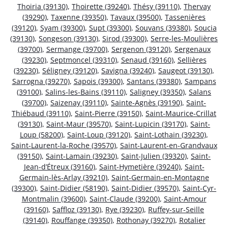
Thoiria (39130)
,
Thoirette (39240)
,
Thésy (39110)
,
Thervay
(39290)
,
Taxenne (39350)
,
Tavaux (39500)
,
Tassenières
(39120)
,
Syam (39300)
,
Supt (39300)
,
Souvans (39380)
,
Soucia
(39130)
,
Songeson (39130)
,
Sirod (39300)
,
Serre-les-Moulières
(39700)
,
Sermange (39700)
,
Sergenon (39120)
,
Sergenaux
(39230)
,
Septmoncel (39310)
,
Senaud (39160)
,
Sellières
(39230)
,
Séligney (39120)
,
Savigna (39240)
,
Saugeot (39130)
,
Sarrogna (39270)
,
Sapois (39300)
,
Santans (39380)
,
Sampans
(39100)
,
Salins-les-Bains (39110)
,
Saligney (39350)
,
Salans
(39700)
,
Saizenay (39110)
,
Sainte-Agnès (39190)
,
Saint-
Thiébaud (39110)
,
Saint-Pierre (39150)
,
Saint-Maurice-Crillat
(39130)
,
Saint-Maur (39570)
,
Saint-Lupicin (39170)
,
Saint-
Loup (58200)
,
Saint-Loup (39120)
,
Saint-Lothain (39230)
,
Saint-Laurent-la-Roche (39570)
,
Saint-Laurent-en-Grandvaux
(39150)
,
Saint-Lamain (39230)
,
Saint-Julien (39320)
,
Saint-
Jean-d’Étreux (39160)
,
Saint-Hymetière (39240)
,
Saint-
Germain-lès-Arlay (39210)
,
Saint-Germain-en-Montagne
(39300)
,
Saint-Didier (58190)
,
Saint-Didier (39570)
,
Saint-Cyr-
Montmalin (39600)
,
Saint-Claude (39200)
,
Saint-Amour
(39160)
,
Saffloz (39130)
,
Rye (39230)
,
Ruffey-sur-Seille
(39140)
,
Rouffange (39350)
,
Rothonay (39270)
,
Rotalier