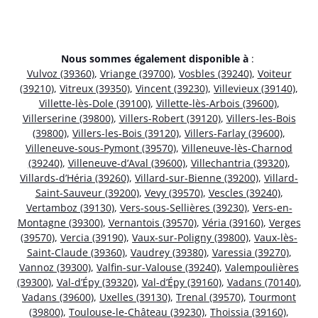
Nous sommes également disponible à
:
Vulvoz (39360)
,
Vriange (39700)
,
Vosbles (39240)
,
Voiteur
(39210)
,
Vitreux (39350)
,
Vincent (39230)
,
Villevieux (39140)
,
Villette-lès-Dole (39100)
,
Villette-lès-Arbois (39600)
,
Villerserine (39800)
,
Villers-Robert (39120)
,
Villers-les-Bois
(39800)
,
Villers-les-Bois (39120)
,
Villers-Farlay (39600)
,
Villeneuve-sous-Pymont (39570)
,
Villeneuve-lès-Charnod
(39240)
,
Villeneuve-d’Aval (39600)
,
Villechantria (39320)
,
Villards-d’Héria (39260)
,
Villard-sur-Bienne (39200)
,
Villard-
Saint-Sauveur (39200)
,
Vevy (39570)
,
Vescles (39240)
,
Vertamboz (39130)
,
Vers-sous-Sellières (39230)
,
Vers-en-
Montagne (39300)
,
Vernantois (39570)
,
Véria (39160)
,
Verges
(39570)
,
Vercia (39190)
,
Vaux-sur-Poligny (39800)
,
Vaux-lès-
Saint-Claude (39360)
,
Vaudrey (39380)
,
Varessia (39270)
,
Vannoz (39300)
,
Valfin-sur-Valouse (39240)
,
Valempoulières
(39300)
,
Val-d’Épy (39320)
,
Val-d’Épy (39160)
,
Vadans (70140)
,
Vadans (39600)
,
Uxelles (39130)
,
Trenal (39570)
,
Tourmont
(39800)
,
Toulouse-le-Château (39230)
,
Thoissia (39160)
,