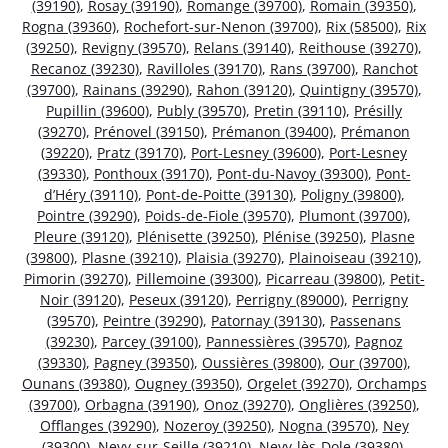
(39190)
,
Rosay (39190)
,
Romange (39700)
,
Romain (39350)
,
Rogna (39360)
,
Rochefort-sur-Nenon (39700)
,
Rix (58500)
,
Rix
(39250)
,
Revigny (39570)
,
Relans (39140)
,
Reithouse (39270)
,
Recanoz (39230)
,
Ravilloles (39170)
,
Rans (39700)
,
Ranchot
(39700)
,
Rainans (39290)
,
Rahon (39120)
,
Quintigny (39570)
,
Pupillin (39600)
,
Publy (39570)
,
Pretin (39110)
,
Présilly
(39270)
,
Prénovel (39150)
,
Prémanon (39400)
,
Prémanon
(39220)
,
Pratz (39170)
,
Port-Lesney (39600)
,
Port-Lesney
(39330)
,
Ponthoux (39170)
,
Pont-du-Navoy (39300)
,
Pont-
d’Héry (39110)
,
Pont-de-Poitte (39130)
,
Poligny (39800)
,
Pointre (39290)
,
Poids-de-Fiole (39570)
,
Plumont (39700)
,
Pleure (39120)
,
Plénisette (39250)
,
Plénise (39250)
,
Plasne
(39800)
,
Plasne (39210)
,
Plaisia (39270)
,
Plainoiseau (39210)
,
Pimorin (39270)
,
Pillemoine (39300)
,
Picarreau (39800)
,
Petit-
Noir (39120)
,
Peseux (39120)
,
Perrigny (89000)
,
Perrigny
(39570)
,
Peintre (39290)
,
Patornay (39130)
,
Passenans
(39230)
,
Parcey (39100)
,
Pannessières (39570)
,
Pagnoz
(39330)
,
Pagney (39350)
,
Oussières (39800)
,
Our (39700)
,
Ounans (39380)
,
Ougney (39350)
,
Orgelet (39270)
,
Orchamps
(39700)
,
Orbagna (39190)
,
Onoz (39270)
,
Onglières (39250)
,
Offlanges (39290)
,
Nozeroy (39250)
,
Nogna (39570)
,
Ney
(39300)
,
Nevy-sur-Seille (39210)
,
Nevy-lès-Dole (39380)
,