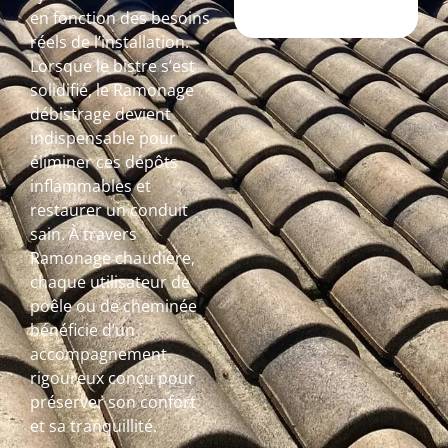
en fonction des besoins
réels de l’installation.
Lorsque le bistre s’est
solidifié, le Ramonage
débistrage devient
indispensable pour
éliminer ces dépôts
inflammables et
restaurer un conduit
sain. À travers
Ramonage chaudière,
chaque utilisateur de
poêle ou de cheminée
bénéficie d’un
accompagnement
rigoureux conçu pour
préserver son confort
et sa tranquillité.