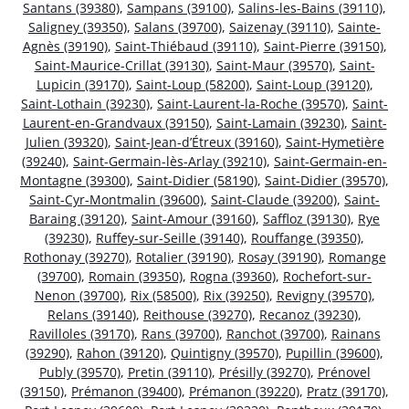
Santans (39380)
,
Sampans (39100)
,
Salins-les-Bains (39110)
,
Saligney (39350)
,
Salans (39700)
,
Saizenay (39110)
,
Sainte-
Agnès (39190)
,
Saint-Thiébaud (39110)
,
Saint-Pierre (39150)
,
Saint-Maurice-Crillat (39130)
,
Saint-Maur (39570)
,
Saint-
Lupicin (39170)
,
Saint-Loup (58200)
,
Saint-Loup (39120)
,
Saint-Lothain (39230)
,
Saint-Laurent-la-Roche (39570)
,
Saint-
Laurent-en-Grandvaux (39150)
,
Saint-Lamain (39230)
,
Saint-
Julien (39320)
,
Saint-Jean-d’Étreux (39160)
,
Saint-Hymetière
(39240)
,
Saint-Germain-lès-Arlay (39210)
,
Saint-Germain-en-
Montagne (39300)
,
Saint-Didier (58190)
,
Saint-Didier (39570)
,
Saint-Cyr-Montmalin (39600)
,
Saint-Claude (39200)
,
Saint-
Baraing (39120)
,
Saint-Amour (39160)
,
Saffloz (39130)
,
Rye
(39230)
,
Ruffey-sur-Seille (39140)
,
Rouffange (39350)
,
Rothonay (39270)
,
Rotalier (39190)
,
Rosay (39190)
,
Romange
(39700)
,
Romain (39350)
,
Rogna (39360)
,
Rochefort-sur-
Nenon (39700)
,
Rix (58500)
,
Rix (39250)
,
Revigny (39570)
,
Relans (39140)
,
Reithouse (39270)
,
Recanoz (39230)
,
Ravilloles (39170)
,
Rans (39700)
,
Ranchot (39700)
,
Rainans
(39290)
,
Rahon (39120)
,
Quintigny (39570)
,
Pupillin (39600)
,
Publy (39570)
,
Pretin (39110)
,
Présilly (39270)
,
Prénovel
(39150)
,
Prémanon (39400)
,
Prémanon (39220)
,
Pratz (39170)
,