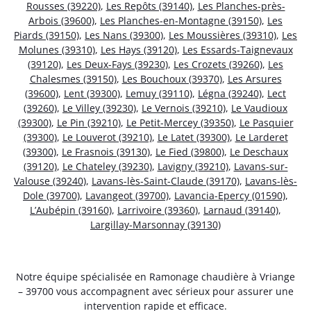
Rousses (39220)
,
Les Repôts (39140)
,
Les Planches-près-
Arbois (39600)
,
Les Planches-en-Montagne (39150)
,
Les
Piards (39150)
,
Les Nans (39300)
,
Les Moussières (39310)
,
Les
Molunes (39310)
,
Les Hays (39120)
,
Les Essards-Taignevaux
(39120)
,
Les Deux-Fays (39230)
,
Les Crozets (39260)
,
Les
Chalesmes (39150)
,
Les Bouchoux (39370)
,
Les Arsures
(39600)
,
Lent (39300)
,
Lemuy (39110)
,
Légna (39240)
,
Lect
(39260)
,
Le Villey (39230)
,
Le Vernois (39210)
,
Le Vaudioux
(39300)
,
Le Pin (39210)
,
Le Petit-Mercey (39350)
,
Le Pasquier
(39300)
,
Le Louverot (39210)
,
Le Latet (39300)
,
Le Larderet
(39300)
,
Le Frasnois (39130)
,
Le Fied (39800)
,
Le Deschaux
(39120)
,
Le Chateley (39230)
,
Lavigny (39210)
,
Lavans-sur-
Valouse (39240)
,
Lavans-lès-Saint-Claude (39170)
,
Lavans-lès-
Dole (39700)
,
Lavangeot (39700)
,
Lavancia-Epercy (01590)
,
L’Aubépin (39160)
,
Larrivoire (39360)
,
Larnaud (39140)
,
Largillay-Marsonnay (39130)
Notre équipe spécialisée en Ramonage chaudière à Vriange
– 39700 vous accompagnent avec sérieux pour assurer une
intervention rapide et efficace.