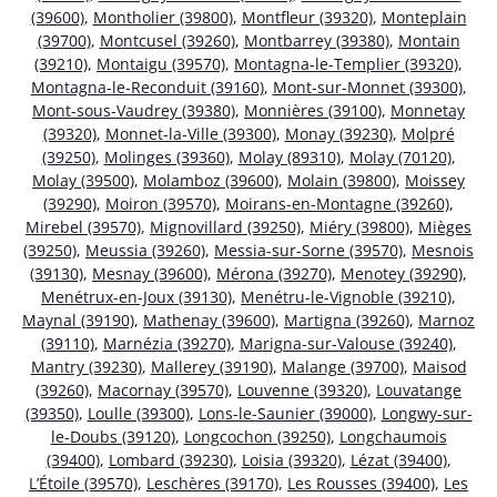
(39600)
,
Montholier (39800)
,
Montfleur (39320)
,
Monteplain
(39700)
,
Montcusel (39260)
,
Montbarrey (39380)
,
Montain
(39210)
,
Montaigu (39570)
,
Montagna-le-Templier (39320)
,
Montagna-le-Reconduit (39160)
,
Mont-sur-Monnet (39300)
,
Mont-sous-Vaudrey (39380)
,
Monnières (39100)
,
Monnetay
(39320)
,
Monnet-la-Ville (39300)
,
Monay (39230)
,
Molpré
(39250)
,
Molinges (39360)
,
Molay (89310)
,
Molay (70120)
,
Molay (39500)
,
Molamboz (39600)
,
Molain (39800)
,
Moissey
(39290)
,
Moiron (39570)
,
Moirans-en-Montagne (39260)
,
Mirebel (39570)
,
Mignovillard (39250)
,
Miéry (39800)
,
Mièges
(39250)
,
Meussia (39260)
,
Messia-sur-Sorne (39570)
,
Mesnois
(39130)
,
Mesnay (39600)
,
Mérona (39270)
,
Menotey (39290)
,
Menétrux-en-Joux (39130)
,
Menétru-le-Vignoble (39210)
,
Maynal (39190)
,
Mathenay (39600)
,
Martigna (39260)
,
Marnoz
(39110)
,
Marnézia (39270)
,
Marigna-sur-Valouse (39240)
,
Mantry (39230)
,
Mallerey (39190)
,
Malange (39700)
,
Maisod
(39260)
,
Macornay (39570)
,
Louvenne (39320)
,
Louvatange
(39350)
,
Loulle (39300)
,
Lons-le-Saunier (39000)
,
Longwy-sur-
le-Doubs (39120)
,
Longcochon (39250)
,
Longchaumois
(39400)
,
Lombard (39230)
,
Loisia (39320)
,
Lézat (39400)
,
L’Étoile (39570)
,
Leschères (39170)
,
Les Rousses (39400)
,
Les