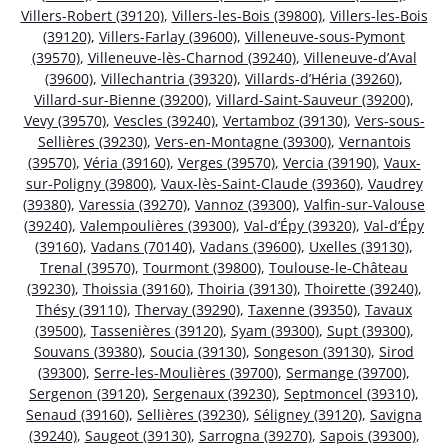
Villers-Robert (39120)
,
Villers-les-Bois (39800)
,
Villers-les-Bois
(39120)
,
Villers-Farlay (39600)
,
Villeneuve-sous-Pymont
(39570)
,
Villeneuve-lès-Charnod (39240)
,
Villeneuve-d’Aval
(39600)
,
Villechantria (39320)
,
Villards-d’Héria (39260)
,
Villard-sur-Bienne (39200)
,
Villard-Saint-Sauveur (39200)
,
Vevy (39570)
,
Vescles (39240)
,
Vertamboz (39130)
,
Vers-sous-
Sellières (39230)
,
Vers-en-Montagne (39300)
,
Vernantois
(39570)
,
Véria (39160)
,
Verges (39570)
,
Vercia (39190)
,
Vaux-
sur-Poligny (39800)
,
Vaux-lès-Saint-Claude (39360)
,
Vaudrey
(39380)
,
Varessia (39270)
,
Vannoz (39300)
,
Valfin-sur-Valouse
(39240)
,
Valempoulières (39300)
,
Val-d’Épy (39320)
,
Val-d’Épy
(39160)
,
Vadans (70140)
,
Vadans (39600)
,
Uxelles (39130)
,
Trenal (39570)
,
Tourmont (39800)
,
Toulouse-le-Château
(39230)
,
Thoissia (39160)
,
Thoiria (39130)
,
Thoirette (39240)
,
Thésy (39110)
,
Thervay (39290)
,
Taxenne (39350)
,
Tavaux
(39500)
,
Tassenières (39120)
,
Syam (39300)
,
Supt (39300)
,
Souvans (39380)
,
Soucia (39130)
,
Songeson (39130)
,
Sirod
(39300)
,
Serre-les-Moulières (39700)
,
Sermange (39700)
,
Sergenon (39120)
,
Sergenaux (39230)
,
Septmoncel (39310)
,
Senaud (39160)
,
Sellières (39230)
,
Séligney (39120)
,
Savigna
(39240)
,
Saugeot (39130)
,
Sarrogna (39270)
,
Sapois (39300)
,