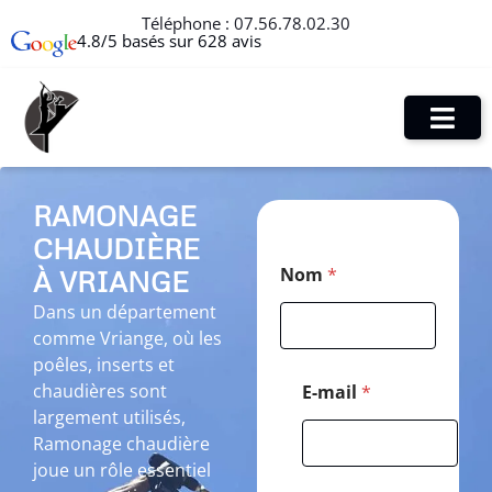
Téléphone :
07.56.78.02.30
4.8/5 basés sur 628 avis
RAMONAGE
CHAUDIÈRE
C
Nom
*
À VRIANGE
o
d
Dans un département
e
comme Vriange, où les
*
N
poêles, inserts et
o
chaudières sont
E-mail
*
m
largement utilisés,
Ramonage chaudière
joue un rôle essentiel