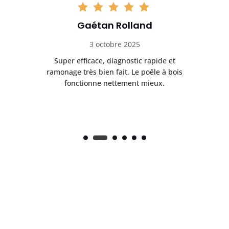
Gaétan Rolland
3 octobre 2025
tre
Super efficace, diagnostic rapide et
Le
t
ramonage très bien fait. Le poêle à bois
ét
fonctionne nettement mieux.