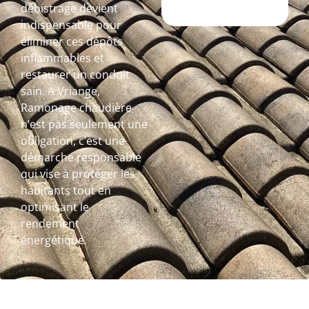
débistrage devient
indispensable pour
éliminer ces dépôts
inflammables et
restaurer un conduit
sain. A Vriange,
Ramonage chaudière
n’est pas seulement une
obligation, c’est une
démarche responsable
qui vise à protéger les
habitants tout en
optimisant le
rendement
énergétique.