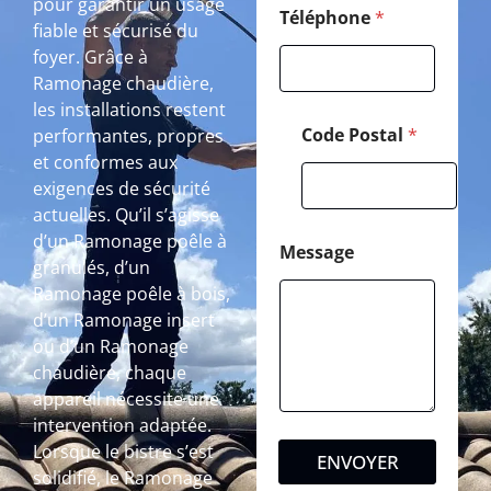
pour garantir un usage
Téléphone
*
fiable et sécurisé du
foyer. Grâce à
Ramonage chaudière,
les installations restent
Code Postal
*
performantes, propres
et conformes aux
exigences de sécurité
actuelles. Qu’il s’agisse
d’un Ramonage poêle à
Message
granulés, d’un
Ramonage poêle à bois,
d’un Ramonage insert
ou d’un Ramonage
chaudière, chaque
appareil nécessite une
intervention adaptée.
Lorsque le bistre s’est
ENVOYER
solidifié, le Ramonage