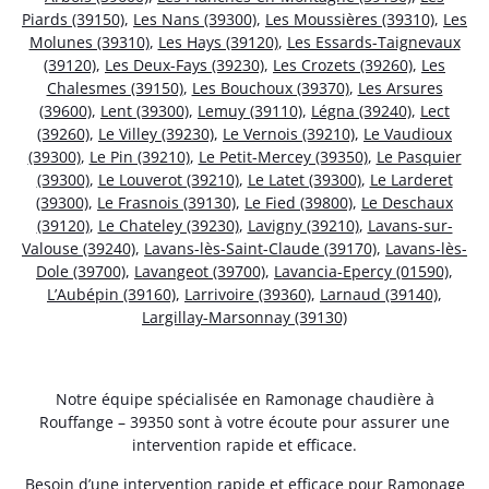
Piards (39150)
,
Les Nans (39300)
,
Les Moussières (39310)
,
Les
Molunes (39310)
,
Les Hays (39120)
,
Les Essards-Taignevaux
(39120)
,
Les Deux-Fays (39230)
,
Les Crozets (39260)
,
Les
Chalesmes (39150)
,
Les Bouchoux (39370)
,
Les Arsures
(39600)
,
Lent (39300)
,
Lemuy (39110)
,
Légna (39240)
,
Lect
(39260)
,
Le Villey (39230)
,
Le Vernois (39210)
,
Le Vaudioux
(39300)
,
Le Pin (39210)
,
Le Petit-Mercey (39350)
,
Le Pasquier
(39300)
,
Le Louverot (39210)
,
Le Latet (39300)
,
Le Larderet
(39300)
,
Le Frasnois (39130)
,
Le Fied (39800)
,
Le Deschaux
(39120)
,
Le Chateley (39230)
,
Lavigny (39210)
,
Lavans-sur-
Valouse (39240)
,
Lavans-lès-Saint-Claude (39170)
,
Lavans-lès-
Dole (39700)
,
Lavangeot (39700)
,
Lavancia-Epercy (01590)
,
L’Aubépin (39160)
,
Larrivoire (39360)
,
Larnaud (39140)
,
Largillay-Marsonnay (39130)
Notre équipe spécialisée en Ramonage chaudière à
Rouffange – 39350 sont à votre écoute pour assurer une
intervention rapide et efficace.
Besoin d’une intervention rapide et efficace pour Ramonage