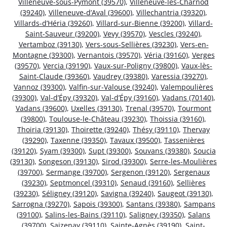
Villeneuve-sous-Pymont (39570)
,
Villeneuve-lès-Charnod
(39240)
,
Villeneuve-d’Aval (39600)
,
Villechantria (39320)
,
Villards-d’Héria (39260)
,
Villard-sur-Bienne (39200)
,
Villard-
Saint-Sauveur (39200)
,
Vevy (39570)
,
Vescles (39240)
,
Vertamboz (39130)
,
Vers-sous-Sellières (39230)
,
Vers-en-
Montagne (39300)
,
Vernantois (39570)
,
Véria (39160)
,
Verges
(39570)
,
Vercia (39190)
,
Vaux-sur-Poligny (39800)
,
Vaux-lès-
Saint-Claude (39360)
,
Vaudrey (39380)
,
Varessia (39270)
,
Vannoz (39300)
,
Valfin-sur-Valouse (39240)
,
Valempoulières
(39300)
,
Val-d’Épy (39320)
,
Val-d’Épy (39160)
,
Vadans (70140)
,
Vadans (39600)
,
Uxelles (39130)
,
Trenal (39570)
,
Tourmont
(39800)
,
Toulouse-le-Château (39230)
,
Thoissia (39160)
,
Thoiria (39130)
,
Thoirette (39240)
,
Thésy (39110)
,
Thervay
(39290)
,
Taxenne (39350)
,
Tavaux (39500)
,
Tassenières
(39120)
,
Syam (39300)
,
Supt (39300)
,
Souvans (39380)
,
Soucia
(39130)
,
Songeson (39130)
,
Sirod (39300)
,
Serre-les-Moulières
(39700)
,
Sermange (39700)
,
Sergenon (39120)
,
Sergenaux
(39230)
,
Septmoncel (39310)
,
Senaud (39160)
,
Sellières
(39230)
,
Séligney (39120)
,
Savigna (39240)
,
Saugeot (39130)
,
Sarrogna (39270)
,
Sapois (39300)
,
Santans (39380)
,
Sampans
(39100)
,
Salins-les-Bains (39110)
,
Saligney (39350)
,
Salans
(39700)
,
Saizenay (39110)
,
Sainte-Agnès (39190)
,
Saint-