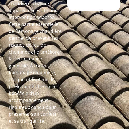
chaudière, chaque
appareil nécessite une
intervention adaptée.
Cette partie essentielle
de Ramonage chaudière
permet de prévenir les
risques de feu de
cheminée et d’améliorer
la performance
générale. À travers
Ramonage chaudière,
chaque utilisateur de
poêle ou de cheminée
bénéficie d’un
accompagnement
rigoureux conçu pour
préserver son confort
et sa tranquillité.