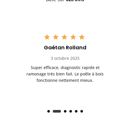
Gaétan Rolland
3 octobre 2025
tre
Super efficace, diagnostic rapide et
Le
t
ramonage très bien fait. Le poêle à bois
ét
fonctionne nettement mieux.