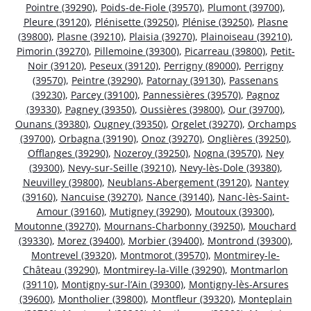
Pointre (39290)
,
Poids-de-Fiole (39570)
,
Plumont (39700)
,
Pleure (39120)
,
Plénisette (39250)
,
Plénise (39250)
,
Plasne
(39800)
,
Plasne (39210)
,
Plaisia (39270)
,
Plainoiseau (39210)
,
Pimorin (39270)
,
Pillemoine (39300)
,
Picarreau (39800)
,
Petit-
Noir (39120)
,
Peseux (39120)
,
Perrigny (89000)
,
Perrigny
(39570)
,
Peintre (39290)
,
Patornay (39130)
,
Passenans
(39230)
,
Parcey (39100)
,
Pannessières (39570)
,
Pagnoz
(39330)
,
Pagney (39350)
,
Oussières (39800)
,
Our (39700)
,
Ounans (39380)
,
Ougney (39350)
,
Orgelet (39270)
,
Orchamps
(39700)
,
Orbagna (39190)
,
Onoz (39270)
,
Onglières (39250)
,
Offlanges (39290)
,
Nozeroy (39250)
,
Nogna (39570)
,
Ney
(39300)
,
Nevy-sur-Seille (39210)
,
Nevy-lès-Dole (39380)
,
Neuvilley (39800)
,
Neublans-Abergement (39120)
,
Nantey
(39160)
,
Nancuise (39270)
,
Nance (39140)
,
Nanc-lès-Saint-
Amour (39160)
,
Mutigney (39290)
,
Moutoux (39300)
,
Moutonne (39270)
,
Mournans-Charbonny (39250)
,
Mouchard
(39330)
,
Morez (39400)
,
Morbier (39400)
,
Montrond (39300)
,
Montrevel (39320)
,
Montmorot (39570)
,
Montmirey-le-
Château (39290)
,
Montmirey-la-Ville (39290)
,
Montmarlon
(39110)
,
Montigny-sur-l’Ain (39300)
,
Montigny-lès-Arsures
(39600)
,
Montholier (39800)
,
Montfleur (39320)
,
Monteplain