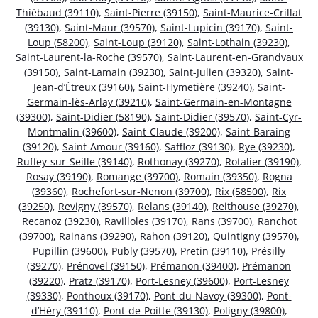
Thiébaud (39110)
,
Saint-Pierre (39150)
,
Saint-Maurice-Crillat
(39130)
,
Saint-Maur (39570)
,
Saint-Lupicin (39170)
,
Saint-
Loup (58200)
,
Saint-Loup (39120)
,
Saint-Lothain (39230)
,
Saint-Laurent-la-Roche (39570)
,
Saint-Laurent-en-Grandvaux
(39150)
,
Saint-Lamain (39230)
,
Saint-Julien (39320)
,
Saint-
Jean-d’Étreux (39160)
,
Saint-Hymetière (39240)
,
Saint-
Germain-lès-Arlay (39210)
,
Saint-Germain-en-Montagne
(39300)
,
Saint-Didier (58190)
,
Saint-Didier (39570)
,
Saint-Cyr-
Montmalin (39600)
,
Saint-Claude (39200)
,
Saint-Baraing
(39120)
,
Saint-Amour (39160)
,
Saffloz (39130)
,
Rye (39230)
,
Ruffey-sur-Seille (39140)
,
Rothonay (39270)
,
Rotalier (39190)
,
Rosay (39190)
,
Romange (39700)
,
Romain (39350)
,
Rogna
(39360)
,
Rochefort-sur-Nenon (39700)
,
Rix (58500)
,
Rix
(39250)
,
Revigny (39570)
,
Relans (39140)
,
Reithouse (39270)
,
Recanoz (39230)
,
Ravilloles (39170)
,
Rans (39700)
,
Ranchot
(39700)
,
Rainans (39290)
,
Rahon (39120)
,
Quintigny (39570)
,
Pupillin (39600)
,
Publy (39570)
,
Pretin (39110)
,
Présilly
(39270)
,
Prénovel (39150)
,
Prémanon (39400)
,
Prémanon
(39220)
,
Pratz (39170)
,
Port-Lesney (39600)
,
Port-Lesney
(39330)
,
Ponthoux (39170)
,
Pont-du-Navoy (39300)
,
Pont-
d’Héry (39110)
,
Pont-de-Poitte (39130)
,
Poligny (39800)
,