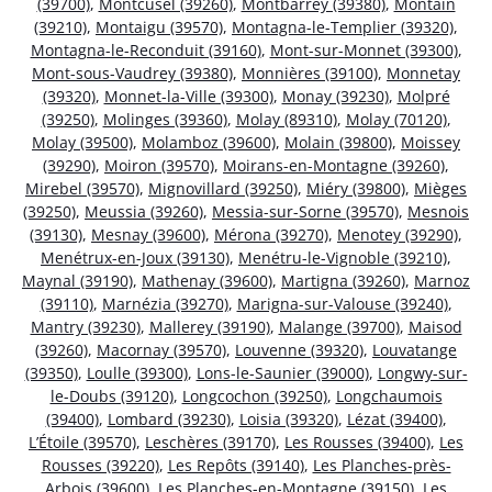
(39700)
,
Montcusel (39260)
,
Montbarrey (39380)
,
Montain
(39210)
,
Montaigu (39570)
,
Montagna-le-Templier (39320)
,
Montagna-le-Reconduit (39160)
,
Mont-sur-Monnet (39300)
,
Mont-sous-Vaudrey (39380)
,
Monnières (39100)
,
Monnetay
(39320)
,
Monnet-la-Ville (39300)
,
Monay (39230)
,
Molpré
(39250)
,
Molinges (39360)
,
Molay (89310)
,
Molay (70120)
,
Molay (39500)
,
Molamboz (39600)
,
Molain (39800)
,
Moissey
(39290)
,
Moiron (39570)
,
Moirans-en-Montagne (39260)
,
Mirebel (39570)
,
Mignovillard (39250)
,
Miéry (39800)
,
Mièges
(39250)
,
Meussia (39260)
,
Messia-sur-Sorne (39570)
,
Mesnois
(39130)
,
Mesnay (39600)
,
Mérona (39270)
,
Menotey (39290)
,
Menétrux-en-Joux (39130)
,
Menétru-le-Vignoble (39210)
,
Maynal (39190)
,
Mathenay (39600)
,
Martigna (39260)
,
Marnoz
(39110)
,
Marnézia (39270)
,
Marigna-sur-Valouse (39240)
,
Mantry (39230)
,
Mallerey (39190)
,
Malange (39700)
,
Maisod
(39260)
,
Macornay (39570)
,
Louvenne (39320)
,
Louvatange
(39350)
,
Loulle (39300)
,
Lons-le-Saunier (39000)
,
Longwy-sur-
le-Doubs (39120)
,
Longcochon (39250)
,
Longchaumois
(39400)
,
Lombard (39230)
,
Loisia (39320)
,
Lézat (39400)
,
L’Étoile (39570)
,
Leschères (39170)
,
Les Rousses (39400)
,
Les
Rousses (39220)
,
Les Repôts (39140)
,
Les Planches-près-
Arbois (39600)
,
Les Planches-en-Montagne (39150)
,
Les