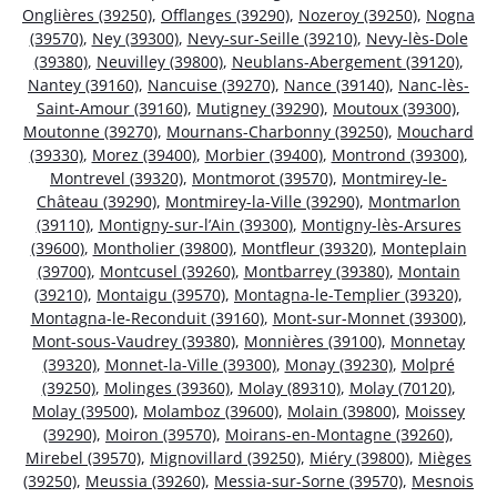
Onglières (39250)
,
Offlanges (39290)
,
Nozeroy (39250)
,
Nogna
(39570)
,
Ney (39300)
,
Nevy-sur-Seille (39210)
,
Nevy-lès-Dole
(39380)
,
Neuvilley (39800)
,
Neublans-Abergement (39120)
,
Nantey (39160)
,
Nancuise (39270)
,
Nance (39140)
,
Nanc-lès-
Saint-Amour (39160)
,
Mutigney (39290)
,
Moutoux (39300)
,
Moutonne (39270)
,
Mournans-Charbonny (39250)
,
Mouchard
(39330)
,
Morez (39400)
,
Morbier (39400)
,
Montrond (39300)
,
Montrevel (39320)
,
Montmorot (39570)
,
Montmirey-le-
Château (39290)
,
Montmirey-la-Ville (39290)
,
Montmarlon
(39110)
,
Montigny-sur-l’Ain (39300)
,
Montigny-lès-Arsures
(39600)
,
Montholier (39800)
,
Montfleur (39320)
,
Monteplain
(39700)
,
Montcusel (39260)
,
Montbarrey (39380)
,
Montain
(39210)
,
Montaigu (39570)
,
Montagna-le-Templier (39320)
,
Montagna-le-Reconduit (39160)
,
Mont-sur-Monnet (39300)
,
Mont-sous-Vaudrey (39380)
,
Monnières (39100)
,
Monnetay
(39320)
,
Monnet-la-Ville (39300)
,
Monay (39230)
,
Molpré
(39250)
,
Molinges (39360)
,
Molay (89310)
,
Molay (70120)
,
Molay (39500)
,
Molamboz (39600)
,
Molain (39800)
,
Moissey
(39290)
,
Moiron (39570)
,
Moirans-en-Montagne (39260)
,
Mirebel (39570)
,
Mignovillard (39250)
,
Miéry (39800)
,
Mièges
(39250)
,
Meussia (39260)
,
Messia-sur-Sorne (39570)
,
Mesnois