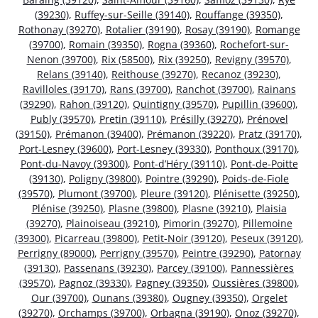
(39230)
,
Ruffey-sur-Seille (39140)
,
Rouffange (39350)
,
Rothonay (39270)
,
Rotalier (39190)
,
Rosay (39190)
,
Romange
(39700)
,
Romain (39350)
,
Rogna (39360)
,
Rochefort-sur-
Nenon (39700)
,
Rix (58500)
,
Rix (39250)
,
Revigny (39570)
,
Relans (39140)
,
Reithouse (39270)
,
Recanoz (39230)
,
Ravilloles (39170)
,
Rans (39700)
,
Ranchot (39700)
,
Rainans
(39290)
,
Rahon (39120)
,
Quintigny (39570)
,
Pupillin (39600)
,
Publy (39570)
,
Pretin (39110)
,
Présilly (39270)
,
Prénovel
(39150)
,
Prémanon (39400)
,
Prémanon (39220)
,
Pratz (39170)
,
Port-Lesney (39600)
,
Port-Lesney (39330)
,
Ponthoux (39170)
,
Pont-du-Navoy (39300)
,
Pont-d’Héry (39110)
,
Pont-de-Poitte
(39130)
,
Poligny (39800)
,
Pointre (39290)
,
Poids-de-Fiole
(39570)
,
Plumont (39700)
,
Pleure (39120)
,
Plénisette (39250)
,
Plénise (39250)
,
Plasne (39800)
,
Plasne (39210)
,
Plaisia
(39270)
,
Plainoiseau (39210)
,
Pimorin (39270)
,
Pillemoine
(39300)
,
Picarreau (39800)
,
Petit-Noir (39120)
,
Peseux (39120)
,
Perrigny (89000)
,
Perrigny (39570)
,
Peintre (39290)
,
Patornay
(39130)
,
Passenans (39230)
,
Parcey (39100)
,
Pannessières
(39570)
,
Pagnoz (39330)
,
Pagney (39350)
,
Oussières (39800)
,
Our (39700)
,
Ounans (39380)
,
Ougney (39350)
,
Orgelet
(39270)
,
Orchamps (39700)
,
Orbagna (39190)
,
Onoz (39270)
,