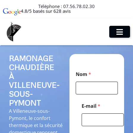
Téléphone :
07.56.78.02.30
4.8/5 basés sur 628 avis
RAMONAGE
CHAUDIÈRE
T
Nom
*
À
é
l
VILLENEUVE-
é
p
SOUS-
h
PYMONT
o
E-mail
*
n
A Villeneuve-sous-
e
Pymont, le confort
*
thermique et la sécurité
P
o
domestique reposent