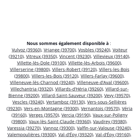
Nous sommes également disponible à
:
Vulvoz (39360)
,
Vriange (39700)
,
Vosbles (39240)
,
Voiteur
(39210)
,
Vitreux (39350)
,
Vincent (39230)
,
Villevieux (39140)
,
Villette-lès-Dole (39100)
,
Villette-lès-Arbois (39600)
,
Villerserine (39800)
,
Villers-Robert (39120)
,
Villers-les-Bois
(39800)
,
Villers-les-Bois (39120)
,
Villers-Farlay (39600)
,
Villeneuve-lès-Charnod (39240)
,
Villeneuve-d’Aval (39600)
,
Villechantria (39320)
,
Villards-d’Héria (39260)
,
Villard-sur-
Bienne (39200)
,
Villard-Saint-Sauveur (39200)
,
Vevy (39570)
,
Vescles (39240)
,
Vertamboz (39130)
,
Vers-sous-Sellières
(39230)
,
Vers-en-Montagne (39300)
,
Vernantois (39570)
,
Véria
(39160)
,
Verges (39570)
,
Vercia (39190)
,
Vaux-sur-Poligny
(39800)
,
Vaux-lès-Saint-Claude (39360)
,
Vaudrey (39380)
,
Varessia (39270)
,
Vannoz (39300)
,
Valfin-sur-Valouse (39240)
,
Valempoulières (39300)
,
Val-d’Épy (39320)
,
Val-d’Épy (39160)
,