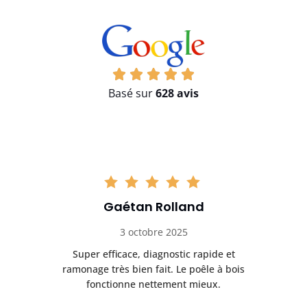
Basé sur
628 avis
Gaétan Rolland
3 octobre 2025
tre
Super efficace, diagnostic rapide et
Le
t
ramonage très bien fait. Le poêle à bois
ét
fonctionne nettement mieux.