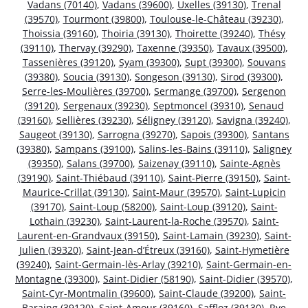
Vadans (70140)
,
Vadans (39600)
,
Uxelles (39130)
,
Trenal
(39570)
,
Tourmont (39800)
,
Toulouse-le-Château (39230)
,
Thoissia (39160)
,
Thoiria (39130)
,
Thoirette (39240)
,
Thésy
(39110)
,
Thervay (39290)
,
Taxenne (39350)
,
Tavaux (39500)
,
Tassenières (39120)
,
Syam (39300)
,
Supt (39300)
,
Souvans
(39380)
,
Soucia (39130)
,
Songeson (39130)
,
Sirod (39300)
,
Serre-les-Moulières (39700)
,
Sermange (39700)
,
Sergenon
(39120)
,
Sergenaux (39230)
,
Septmoncel (39310)
,
Senaud
(39160)
,
Sellières (39230)
,
Séligney (39120)
,
Savigna (39240)
,
Saugeot (39130)
,
Sarrogna (39270)
,
Sapois (39300)
,
Santans
(39380)
,
Sampans (39100)
,
Salins-les-Bains (39110)
,
Saligney
(39350)
,
Salans (39700)
,
Saizenay (39110)
,
Sainte-Agnès
(39190)
,
Saint-Thiébaud (39110)
,
Saint-Pierre (39150)
,
Saint-
Maurice-Crillat (39130)
,
Saint-Maur (39570)
,
Saint-Lupicin
(39170)
,
Saint-Loup (58200)
,
Saint-Loup (39120)
,
Saint-
Lothain (39230)
,
Saint-Laurent-la-Roche (39570)
,
Saint-
Laurent-en-Grandvaux (39150)
,
Saint-Lamain (39230)
,
Saint-
Julien (39320)
,
Saint-Jean-d’Étreux (39160)
,
Saint-Hymetière
(39240)
,
Saint-Germain-lès-Arlay (39210)
,
Saint-Germain-en-
Montagne (39300)
,
Saint-Didier (58190)
,
Saint-Didier (39570)
,
Saint-Cyr-Montmalin (39600)
,
Saint-Claude (39200)
,
Saint-
Baraing (39120)
,
Saint-Amour (39160)
,
Saffloz (39130)
,
Rye