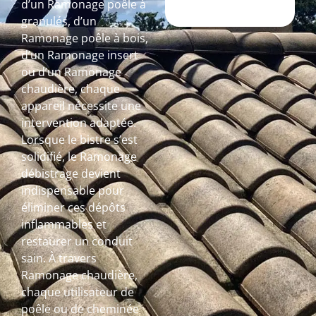
d’un Ramonage poêle à
granulés, d’un
Ramonage poêle à bois,
d’un Ramonage insert
ou d’un Ramonage
chaudière, chaque
appareil nécessite une
intervention adaptée.
Lorsque le bistre s’est
solidifié, le Ramonage
débistrage devient
indispensable pour
éliminer ces dépôts
inflammables et
restaurer un conduit
sain. À travers
Ramonage chaudière,
chaque utilisateur de
poêle ou de cheminée