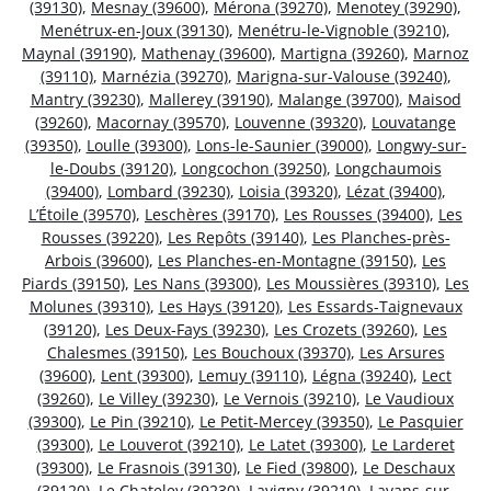
(39130)
,
Mesnay (39600)
,
Mérona (39270)
,
Menotey (39290)
,
Menétrux-en-Joux (39130)
,
Menétru-le-Vignoble (39210)
,
Maynal (39190)
,
Mathenay (39600)
,
Martigna (39260)
,
Marnoz
(39110)
,
Marnézia (39270)
,
Marigna-sur-Valouse (39240)
,
Mantry (39230)
,
Mallerey (39190)
,
Malange (39700)
,
Maisod
(39260)
,
Macornay (39570)
,
Louvenne (39320)
,
Louvatange
(39350)
,
Loulle (39300)
,
Lons-le-Saunier (39000)
,
Longwy-sur-
le-Doubs (39120)
,
Longcochon (39250)
,
Longchaumois
(39400)
,
Lombard (39230)
,
Loisia (39320)
,
Lézat (39400)
,
L’Étoile (39570)
,
Leschères (39170)
,
Les Rousses (39400)
,
Les
Rousses (39220)
,
Les Repôts (39140)
,
Les Planches-près-
Arbois (39600)
,
Les Planches-en-Montagne (39150)
,
Les
Piards (39150)
,
Les Nans (39300)
,
Les Moussières (39310)
,
Les
Molunes (39310)
,
Les Hays (39120)
,
Les Essards-Taignevaux
(39120)
,
Les Deux-Fays (39230)
,
Les Crozets (39260)
,
Les
Chalesmes (39150)
,
Les Bouchoux (39370)
,
Les Arsures
(39600)
,
Lent (39300)
,
Lemuy (39110)
,
Légna (39240)
,
Lect
(39260)
,
Le Villey (39230)
,
Le Vernois (39210)
,
Le Vaudioux
(39300)
,
Le Pin (39210)
,
Le Petit-Mercey (39350)
,
Le Pasquier
(39300)
,
Le Louverot (39210)
,
Le Latet (39300)
,
Le Larderet
(39300)
,
Le Frasnois (39130)
,
Le Fied (39800)
,
Le Deschaux
(39120)
,
Le Chateley (39230)
,
Lavigny (39210)
,
Lavans-sur-