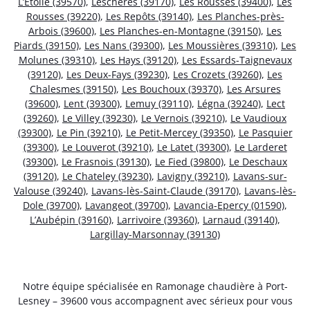
L’Étoile (39570)
,
Leschères (39170)
,
Les Rousses (39400)
,
Les
Rousses (39220)
,
Les Repôts (39140)
,
Les Planches-près-
Arbois (39600)
,
Les Planches-en-Montagne (39150)
,
Les
Piards (39150)
,
Les Nans (39300)
,
Les Moussières (39310)
,
Les
Molunes (39310)
,
Les Hays (39120)
,
Les Essards-Taignevaux
(39120)
,
Les Deux-Fays (39230)
,
Les Crozets (39260)
,
Les
Chalesmes (39150)
,
Les Bouchoux (39370)
,
Les Arsures
(39600)
,
Lent (39300)
,
Lemuy (39110)
,
Légna (39240)
,
Lect
(39260)
,
Le Villey (39230)
,
Le Vernois (39210)
,
Le Vaudioux
(39300)
,
Le Pin (39210)
,
Le Petit-Mercey (39350)
,
Le Pasquier
(39300)
,
Le Louverot (39210)
,
Le Latet (39300)
,
Le Larderet
(39300)
,
Le Frasnois (39130)
,
Le Fied (39800)
,
Le Deschaux
(39120)
,
Le Chateley (39230)
,
Lavigny (39210)
,
Lavans-sur-
Valouse (39240)
,
Lavans-lès-Saint-Claude (39170)
,
Lavans-lès-
Dole (39700)
,
Lavangeot (39700)
,
Lavancia-Epercy (01590)
,
L’Aubépin (39160)
,
Larrivoire (39360)
,
Larnaud (39140)
,
Largillay-Marsonnay (39130)
Notre équipe spécialisée en Ramonage chaudière à Port-
Lesney – 39600 vous accompagnent avec sérieux pour vous