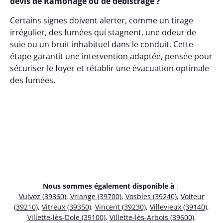
devis de Ramonage ou de débistrage ?
Certains signes doivent alerter, comme un tirage
irrégulier, des fumées qui stagnent, une odeur de
suie ou un bruit inhabituel dans le conduit. Cette
étape garantit une intervention adaptée, pensée pour
sécuriser le foyer et rétablir une évacuation optimale
des fumées.
Nous sommes également disponible à
:
Vulvoz (39360)
,
Vriange (39700)
,
Vosbles (39240)
,
Voiteur
(39210)
,
Vitreux (39350)
,
Vincent (39230)
,
Villevieux (39140)
,
Villette-lès-Dole (39100)
,
Villette-lès-Arbois (39600)
,