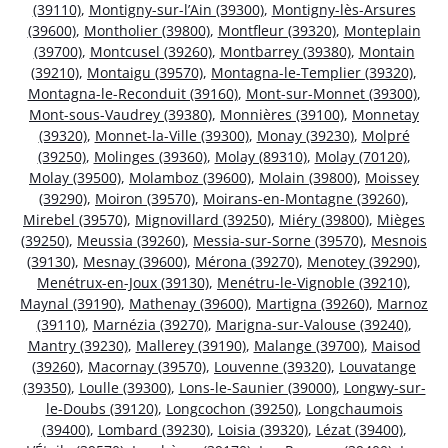
(39110)
,
Montigny-sur-l’Ain (39300)
,
Montigny-lès-Arsures
(39600)
,
Montholier (39800)
,
Montfleur (39320)
,
Monteplain
(39700)
,
Montcusel (39260)
,
Montbarrey (39380)
,
Montain
(39210)
,
Montaigu (39570)
,
Montagna-le-Templier (39320)
,
Montagna-le-Reconduit (39160)
,
Mont-sur-Monnet (39300)
,
Mont-sous-Vaudrey (39380)
,
Monnières (39100)
,
Monnetay
(39320)
,
Monnet-la-Ville (39300)
,
Monay (39230)
,
Molpré
(39250)
,
Molinges (39360)
,
Molay (89310)
,
Molay (70120)
,
Molay (39500)
,
Molamboz (39600)
,
Molain (39800)
,
Moissey
(39290)
,
Moiron (39570)
,
Moirans-en-Montagne (39260)
,
Mirebel (39570)
,
Mignovillard (39250)
,
Miéry (39800)
,
Mièges
(39250)
,
Meussia (39260)
,
Messia-sur-Sorne (39570)
,
Mesnois
(39130)
,
Mesnay (39600)
,
Mérona (39270)
,
Menotey (39290)
,
Menétrux-en-Joux (39130)
,
Menétru-le-Vignoble (39210)
,
Maynal (39190)
,
Mathenay (39600)
,
Martigna (39260)
,
Marnoz
(39110)
,
Marnézia (39270)
,
Marigna-sur-Valouse (39240)
,
Mantry (39230)
,
Mallerey (39190)
,
Malange (39700)
,
Maisod
(39260)
,
Macornay (39570)
,
Louvenne (39320)
,
Louvatange
(39350)
,
Loulle (39300)
,
Lons-le-Saunier (39000)
,
Longwy-sur-
le-Doubs (39120)
,
Longcochon (39250)
,
Longchaumois
(39400)
,
Lombard (39230)
,
Loisia (39320)
,
Lézat (39400)
,