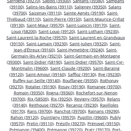
Sarrogna (39270)
,
Sapois (39300)
,
Santans (39380)
,
Sampans
(39100)
,
Salins-les-Bains (39110)
,
Saligney (39350)
,
Salans
(39700)
,
Saizenay (39110)
,
Sainte-Agnès (39190)
,
Saint-
Thiébaud (39110)
,
Saint-Pierre (39150)
,
Saint-Maurice-Crillat
(39130)
,
Saint-Maur (39570)
,
Saint-Lupicin (39170)
,
Saint-
Loup (58200)
,
Saint-Loup (39120)
,
Saint-Lothain (39230)
,
Saint-Laurent-la-Roche (39570)
,
Saint-Laurent-en-Grandvaux
(39150)
,
Saint-Lamain (39230)
,
Saint-Julien (39320)
,
Saint-
Jean-d’Étreux (39160)
,
Saint-Hymetière (39240)
,
Saint-
Germain-lès-Arlay (39210)
,
Saint-Germain-en-Montagne
(39300)
,
Saint-Didier (58190)
,
Saint-Didier (39570)
,
Saint-Cyr-
Montmalin (39600)
,
Saint-Claude (39200)
,
Saint-Baraing
(39120)
,
Saint-Amour (39160)
,
Saffloz (39130)
,
Rye (39230)
,
Ruffey-sur-Seille (39140)
,
Rouffange (39350)
,
Rothonay
(39270)
,
Rotalier (39190)
,
Rosay (39190)
,
Romange (39700)
,
Romain (39350)
,
Rogna (39360)
,
Rochefort-sur-Nenon
(39700)
,
Rix (58500)
,
Rix (39250)
,
Revigny (39570)
,
Relans
(39140)
,
Reithouse (39270)
,
Recanoz (39230)
,
Ravilloles
(39170)
,
Rans (39700)
,
Ranchot (39700)
,
Rainans (39290)
,
Rahon (39120)
,
Quintigny (39570)
,
Pupillin (39600)
,
Publy
(39570)
,
Pretin (39110)
,
Présilly (39270)
,
Prénovel (39150)
,
Prémanon (39400)
,
Prémanon (39220)
,
Pratz (39170)
,
Port-