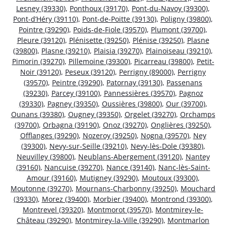
Lesney (39330)
,
Ponthoux (39170)
,
Pont-du-Navoy (39300)
,
Pont-d’Héry (39110)
,
Pont-de-Poitte (39130)
,
Poligny (39800)
,
Pointre (39290)
,
Poids-de-Fiole (39570)
,
Plumont (39700)
,
Pleure (39120)
,
Plénisette (39250)
,
Plénise (39250)
,
Plasne
(39800)
,
Plasne (39210)
,
Plaisia (39270)
,
Plainoiseau (39210)
,
Pimorin (39270)
,
Pillemoine (39300)
,
Picarreau (39800)
,
Petit-
Noir (39120)
,
Peseux (39120)
,
Perrigny (89000)
,
Perrigny
(39570)
,
Peintre (39290)
,
Patornay (39130)
,
Passenans
(39230)
,
Parcey (39100)
,
Pannessières (39570)
,
Pagnoz
(39330)
,
Pagney (39350)
,
Oussières (39800)
,
Our (39700)
,
Ounans (39380)
,
Ougney (39350)
,
Orgelet (39270)
,
Orchamps
(39700)
,
Orbagna (39190)
,
Onoz (39270)
,
Onglières (39250)
,
Offlanges (39290)
,
Nozeroy (39250)
,
Nogna (39570)
,
Ney
(39300)
,
Nevy-sur-Seille (39210)
,
Nevy-lès-Dole (39380)
,
Neuvilley (39800)
,
Neublans-Abergement (39120)
,
Nantey
(39160)
,
Nancuise (39270)
,
Nance (39140)
,
Nanc-lès-Saint-
Amour (39160)
,
Mutigney (39290)
,
Moutoux (39300)
,
Moutonne (39270)
,
Mournans-Charbonny (39250)
,
Mouchard
(39330)
,
Morez (39400)
,
Morbier (39400)
,
Montrond (39300)
,
Montrevel (39320)
,
Montmorot (39570)
,
Montmirey-le-
Château (39290)
,
Montmirey-la-Ville (39290)
,
Montmarlon