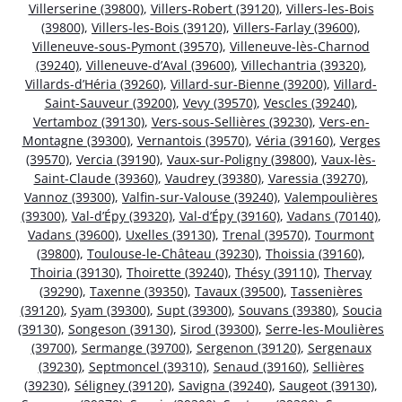
Villerserine (39800)
,
Villers-Robert (39120)
,
Villers-les-Bois
(39800)
,
Villers-les-Bois (39120)
,
Villers-Farlay (39600)
,
Villeneuve-sous-Pymont (39570)
,
Villeneuve-lès-Charnod
(39240)
,
Villeneuve-d’Aval (39600)
,
Villechantria (39320)
,
Villards-d’Héria (39260)
,
Villard-sur-Bienne (39200)
,
Villard-
Saint-Sauveur (39200)
,
Vevy (39570)
,
Vescles (39240)
,
Vertamboz (39130)
,
Vers-sous-Sellières (39230)
,
Vers-en-
Montagne (39300)
,
Vernantois (39570)
,
Véria (39160)
,
Verges
(39570)
,
Vercia (39190)
,
Vaux-sur-Poligny (39800)
,
Vaux-lès-
Saint-Claude (39360)
,
Vaudrey (39380)
,
Varessia (39270)
,
Vannoz (39300)
,
Valfin-sur-Valouse (39240)
,
Valempoulières
(39300)
,
Val-d’Épy (39320)
,
Val-d’Épy (39160)
,
Vadans (70140)
,
Vadans (39600)
,
Uxelles (39130)
,
Trenal (39570)
,
Tourmont
(39800)
,
Toulouse-le-Château (39230)
,
Thoissia (39160)
,
Thoiria (39130)
,
Thoirette (39240)
,
Thésy (39110)
,
Thervay
(39290)
,
Taxenne (39350)
,
Tavaux (39500)
,
Tassenières
(39120)
,
Syam (39300)
,
Supt (39300)
,
Souvans (39380)
,
Soucia
(39130)
,
Songeson (39130)
,
Sirod (39300)
,
Serre-les-Moulières
(39700)
,
Sermange (39700)
,
Sergenon (39120)
,
Sergenaux
(39230)
,
Septmoncel (39310)
,
Senaud (39160)
,
Sellières
(39230)
,
Séligney (39120)
,
Savigna (39240)
,
Saugeot (39130)
,