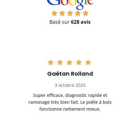
Basé sur
628 avis
Gaétan Rolland
3 octobre 2025
tre
Super efficace, diagnostic rapide et
Le
t
ramonage très bien fait. Le poêle à bois
ét
fonctionne nettement mieux.