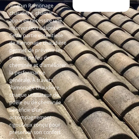
ou d’un Ramonage
chaudière, chaque
appareil nécessite une
intervention adaptée.
Cette partie essentielle
de Ramonage chaudière
permet de prévenir les
risques de feu de
cheminée et d’améliorer
la performance
générale. À travers
Ramonage chaudière,
chaque utilisateur de
poêle ou de cheminée
bénéficie d’un
accompagnement
rigoureux conçu pour
préserver son confort