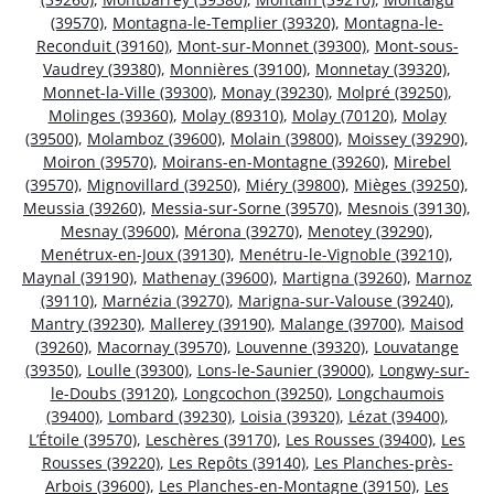
(39570)
,
Montagna-le-Templier (39320)
,
Montagna-le-
Reconduit (39160)
,
Mont-sur-Monnet (39300)
,
Mont-sous-
Vaudrey (39380)
,
Monnières (39100)
,
Monnetay (39320)
,
Monnet-la-Ville (39300)
,
Monay (39230)
,
Molpré (39250)
,
Molinges (39360)
,
Molay (89310)
,
Molay (70120)
,
Molay
(39500)
,
Molamboz (39600)
,
Molain (39800)
,
Moissey (39290)
,
Moiron (39570)
,
Moirans-en-Montagne (39260)
,
Mirebel
(39570)
,
Mignovillard (39250)
,
Miéry (39800)
,
Mièges (39250)
,
Meussia (39260)
,
Messia-sur-Sorne (39570)
,
Mesnois (39130)
,
Mesnay (39600)
,
Mérona (39270)
,
Menotey (39290)
,
Menétrux-en-Joux (39130)
,
Menétru-le-Vignoble (39210)
,
Maynal (39190)
,
Mathenay (39600)
,
Martigna (39260)
,
Marnoz
(39110)
,
Marnézia (39270)
,
Marigna-sur-Valouse (39240)
,
Mantry (39230)
,
Mallerey (39190)
,
Malange (39700)
,
Maisod
(39260)
,
Macornay (39570)
,
Louvenne (39320)
,
Louvatange
(39350)
,
Loulle (39300)
,
Lons-le-Saunier (39000)
,
Longwy-sur-
le-Doubs (39120)
,
Longcochon (39250)
,
Longchaumois
(39400)
,
Lombard (39230)
,
Loisia (39320)
,
Lézat (39400)
,
L’Étoile (39570)
,
Leschères (39170)
,
Les Rousses (39400)
,
Les
Rousses (39220)
,
Les Repôts (39140)
,
Les Planches-près-
Arbois (39600)
,
Les Planches-en-Montagne (39150)
,
Les