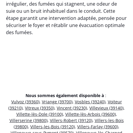
irrégulier, des fumées qui stagnent, une odeur de
suie ou un bruit inhabituel dans le conduit. Cette
étape garantit une intervention adaptée, pensée pour
sécuriser le foyer et rétablir une évacuation optimale
des fumées.
Nous sommes également disponible à
:
Vulvoz (39360)
,
Vriange (39700)
,
Vosbles (39240)
,
Voiteur
(39210)
,
Vitreux (39350)
,
Vincent (39230)
,
Villevieux (39140)
,
Villette-lès-Dole (39100)
,
Villette-lès-Arbois (39600)
,
Villerserine (39800)
,
Villers-Robert (39120)
,
Villers-les-Bois
(39800)
,
Villers-les-Bois (39120)
,
Villers-Farlay (39600)
,
Villeneuve-sous-Pymont (39570)
,
Villeneuve-lès-Charnod