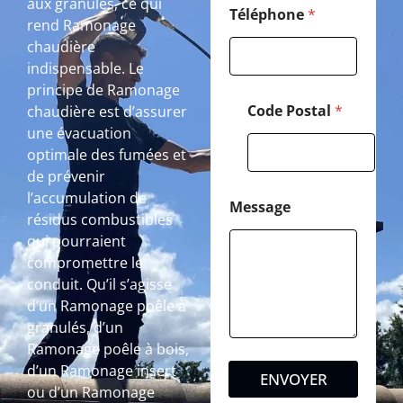
aux granulés, ce qui
Téléphone
*
rend Ramonage
chaudière
indispensable. Le
principe de Ramonage
Code Postal
*
chaudière est d’assurer
une évacuation
optimale des fumées et
de prévenir
l’accumulation de
Message
résidus combustibles
qui pourraient
compromettre le
conduit. Qu’il s’agisse
d’un Ramonage poêle à
granulés, d’un
Ramonage poêle à bois,
d’un Ramonage insert
ENVOYER
ou d’un Ramonage