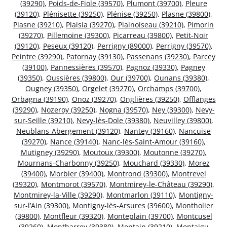
(39290)
,
Poids-de-Fiole (39570)
,
Plumont (39700)
,
Pleure
(39120)
,
Plénisette (39250)
,
Plénise (39250)
,
Plasne (39800)
,
Plasne (39210)
,
Plaisia (39270)
,
Plainoiseau (39210)
,
Pimorin
(39270)
,
Pillemoine (39300)
,
Picarreau (39800)
,
Petit-Noir
(39120)
,
Peseux (39120)
,
Perrigny (89000)
,
Perrigny (39570)
,
Peintre (39290)
,
Patornay (39130)
,
Passenans (39230)
,
Parcey
(39100)
,
Pannessières (39570)
,
Pagnoz (39330)
,
Pagney
(39350)
,
Oussières (39800)
,
Our (39700)
,
Ounans (39380)
,
Ougney (39350)
,
Orgelet (39270)
,
Orchamps (39700)
,
Orbagna (39190)
,
Onoz (39270)
,
Onglières (39250)
,
Offlanges
(39290)
,
Nozeroy (39250)
,
Nogna (39570)
,
Ney (39300)
,
Nevy-
sur-Seille (39210)
,
Nevy-lès-Dole (39380)
,
Neuvilley (39800)
,
Neublans-Abergement (39120)
,
Nantey (39160)
,
Nancuise
(39270)
,
Nance (39140)
,
Nanc-lès-Saint-Amour (39160)
,
Mutigney (39290)
,
Moutoux (39300)
,
Moutonne (39270)
,
Mournans-Charbonny (39250)
,
Mouchard (39330)
,
Morez
(39400)
,
Morbier (39400)
,
Montrond (39300)
,
Montrevel
(39320)
,
Montmorot (39570)
,
Montmirey-le-Château (39290)
,
Montmirey-la-Ville (39290)
,
Montmarlon (39110)
,
Montigny-
sur-l’Ain (39300)
,
Montigny-lès-Arsures (39600)
,
Montholier
(39800)
,
Montfleur (39320)
,
Monteplain (39700)
,
Montcusel
(39260)
,
Montbarrey (39380)
,
Montain (39210)
,
Montaigu