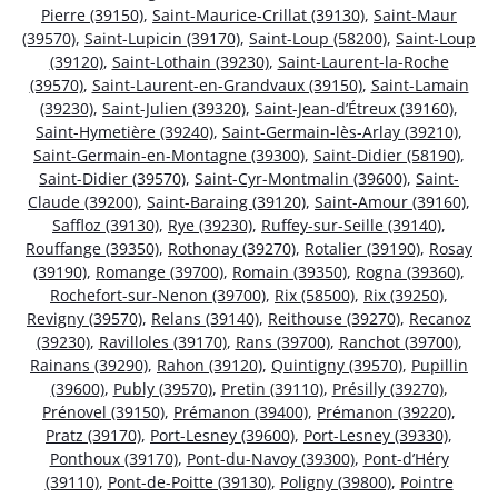
Pierre (39150)
,
Saint-Maurice-Crillat (39130)
,
Saint-Maur
(39570)
,
Saint-Lupicin (39170)
,
Saint-Loup (58200)
,
Saint-Loup
(39120)
,
Saint-Lothain (39230)
,
Saint-Laurent-la-Roche
(39570)
,
Saint-Laurent-en-Grandvaux (39150)
,
Saint-Lamain
(39230)
,
Saint-Julien (39320)
,
Saint-Jean-d’Étreux (39160)
,
Saint-Hymetière (39240)
,
Saint-Germain-lès-Arlay (39210)
,
Saint-Germain-en-Montagne (39300)
,
Saint-Didier (58190)
,
Saint-Didier (39570)
,
Saint-Cyr-Montmalin (39600)
,
Saint-
Claude (39200)
,
Saint-Baraing (39120)
,
Saint-Amour (39160)
,
Saffloz (39130)
,
Rye (39230)
,
Ruffey-sur-Seille (39140)
,
Rouffange (39350)
,
Rothonay (39270)
,
Rotalier (39190)
,
Rosay
(39190)
,
Romange (39700)
,
Romain (39350)
,
Rogna (39360)
,
Rochefort-sur-Nenon (39700)
,
Rix (58500)
,
Rix (39250)
,
Revigny (39570)
,
Relans (39140)
,
Reithouse (39270)
,
Recanoz
(39230)
,
Ravilloles (39170)
,
Rans (39700)
,
Ranchot (39700)
,
Rainans (39290)
,
Rahon (39120)
,
Quintigny (39570)
,
Pupillin
(39600)
,
Publy (39570)
,
Pretin (39110)
,
Présilly (39270)
,
Prénovel (39150)
,
Prémanon (39400)
,
Prémanon (39220)
,
Pratz (39170)
,
Port-Lesney (39600)
,
Port-Lesney (39330)
,
Ponthoux (39170)
,
Pont-du-Navoy (39300)
,
Pont-d’Héry
(39110)
,
Pont-de-Poitte (39130)
,
Poligny (39800)
,
Pointre