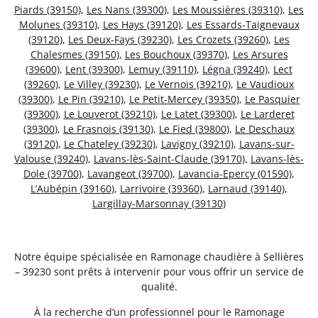
Piards (39150)
,
Les Nans (39300)
,
Les Moussières (39310)
,
Les
Molunes (39310)
,
Les Hays (39120)
,
Les Essards-Taignevaux
(39120)
,
Les Deux-Fays (39230)
,
Les Crozets (39260)
,
Les
Chalesmes (39150)
,
Les Bouchoux (39370)
,
Les Arsures
(39600)
,
Lent (39300)
,
Lemuy (39110)
,
Légna (39240)
,
Lect
(39260)
,
Le Villey (39230)
,
Le Vernois (39210)
,
Le Vaudioux
(39300)
,
Le Pin (39210)
,
Le Petit-Mercey (39350)
,
Le Pasquier
(39300)
,
Le Louverot (39210)
,
Le Latet (39300)
,
Le Larderet
(39300)
,
Le Frasnois (39130)
,
Le Fied (39800)
,
Le Deschaux
(39120)
,
Le Chateley (39230)
,
Lavigny (39210)
,
Lavans-sur-
Valouse (39240)
,
Lavans-lès-Saint-Claude (39170)
,
Lavans-lès-
Dole (39700)
,
Lavangeot (39700)
,
Lavancia-Epercy (01590)
,
L’Aubépin (39160)
,
Larrivoire (39360)
,
Larnaud (39140)
,
Largillay-Marsonnay (39130)
Notre équipe spécialisée en Ramonage chaudière à Sellières
– 39230 sont prêts à intervenir pour vous offrir un service de
qualité.
À la recherche d’un professionnel pour le Ramonage