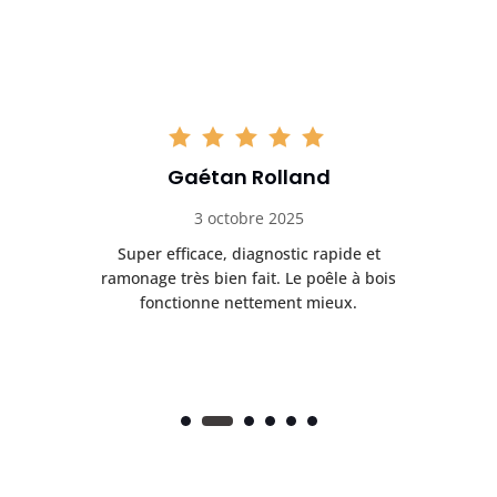
Gaétan Rolland
3 octobre 2025
tre
Super efficace, diagnostic rapide et
Le
t
ramonage très bien fait. Le poêle à bois
ét
fonctionne nettement mieux.