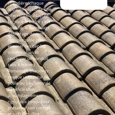
chaudière, chaque
appareil nécessite une
intervention adaptée.
Lorsque le bistre s’est
solidifié, le Ramonage
débistrage devient
indispensable pour
éliminer ces dépôts
inflammables et
restaurer un conduit
sain. À travers
Ramonage chaudière,
chaque utilisateur de
poêle ou de cheminée
bénéficie d’un
accompagnement
rigoureux conçu pour
préserver son confort
et sa tranquillité.