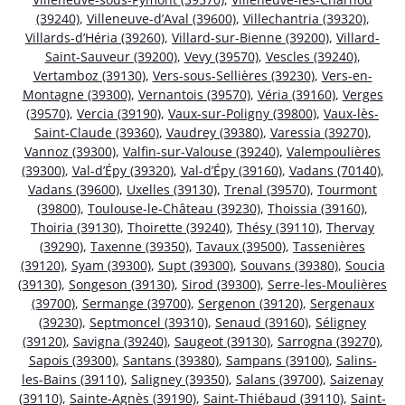
(39240)
,
Villeneuve-d’Aval (39600)
,
Villechantria (39320)
,
Villards-d’Héria (39260)
,
Villard-sur-Bienne (39200)
,
Villard-
Saint-Sauveur (39200)
,
Vevy (39570)
,
Vescles (39240)
,
Vertamboz (39130)
,
Vers-sous-Sellières (39230)
,
Vers-en-
Montagne (39300)
,
Vernantois (39570)
,
Véria (39160)
,
Verges
(39570)
,
Vercia (39190)
,
Vaux-sur-Poligny (39800)
,
Vaux-lès-
Saint-Claude (39360)
,
Vaudrey (39380)
,
Varessia (39270)
,
Vannoz (39300)
,
Valfin-sur-Valouse (39240)
,
Valempoulières
(39300)
,
Val-d’Épy (39320)
,
Val-d’Épy (39160)
,
Vadans (70140)
,
Vadans (39600)
,
Uxelles (39130)
,
Trenal (39570)
,
Tourmont
(39800)
,
Toulouse-le-Château (39230)
,
Thoissia (39160)
,
Thoiria (39130)
,
Thoirette (39240)
,
Thésy (39110)
,
Thervay
(39290)
,
Taxenne (39350)
,
Tavaux (39500)
,
Tassenières
(39120)
,
Syam (39300)
,
Supt (39300)
,
Souvans (39380)
,
Soucia
(39130)
,
Songeson (39130)
,
Sirod (39300)
,
Serre-les-Moulières
(39700)
,
Sermange (39700)
,
Sergenon (39120)
,
Sergenaux
(39230)
,
Septmoncel (39310)
,
Senaud (39160)
,
Séligney
(39120)
,
Savigna (39240)
,
Saugeot (39130)
,
Sarrogna (39270)
,
Sapois (39300)
,
Santans (39380)
,
Sampans (39100)
,
Salins-
les-Bains (39110)
,
Saligney (39350)
,
Salans (39700)
,
Saizenay
(39110)
,
Sainte-Agnès (39190)
,
Saint-Thiébaud (39110)
,
Saint-