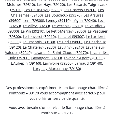
Molunes (39310)
,
Les Hays (39120)
,
Les Essards-Taignevaux
(39120)
,
Les Deux-Fays (39230)
,
Les Crozets (39260)
,
Les
Chalesmes (39150)
,
Les Bouchoux (39370)
,
Les Arsures
(39600)
,
Lent (39300)
,
Lemuy (39110)
,
Légna (39240)
,
Lect
(39260)
,
Le Villey (39230)
,
Le Vernois (39210)
,
Le Vaudioux
(39300)
,
Le Pin (39210)
,
Le Petit-Mercey (39350)
,
Le Pasquier
(39300)
,
Le Louverot (39210)
,
Le Latet (39300)
,
Le Larderet
(39300)
,
Le Frasnois (39130)
,
Le Fied (39800)
,
Le Deschaux
(39120)
,
Le Chateley (39230)
,
Lavigny (39210)
,
Lavans-sur-
Valouse (39240)
,
Lavans-lès-Saint-Claude (39170)
,
Lavans-lès-
Dole (39700)
,
Lavangeot (39700)
,
Lavancia-Epercy (01590)
,
L’Aubépin (39160)
,
Larrivoire (39360)
,
Larnaud (39140)
,
Largillay-Marsonnay (39130)
Des professionnels expérimentés en Ramonage chaudière à
Ponthoux – 39170 vous accompagnent avec sérieux pour
vous offrir un service de qualité.
Vous avez besoin d’un service de Ramonage chaudière à
Ponthoux – 39170 ?