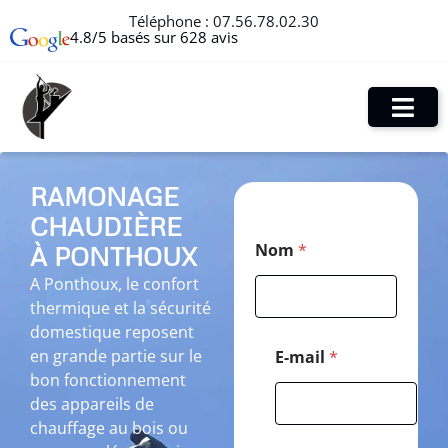
Téléphone :
07.56.78.02.30
4.8/5 basés sur 628 avis
RAMONAGE
CHAUDIÈRE
C
Nom
*
À PONTHOUX
o
d
A Ponthoux, le confort
e
thermique et la sécurité
*
*
domestique reposent
en grande partie sur le
E-mail
*
bon fonctionnement
des appareils de
chauffage au bois ou