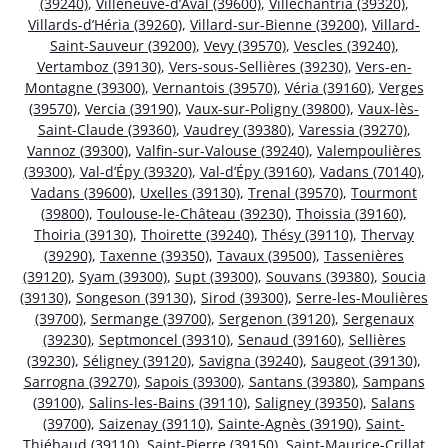
(39240)
,
Villeneuve-d’Aval (39600)
,
Villechantria (39320)
,
Villards-d’Héria (39260)
,
Villard-sur-Bienne (39200)
,
Villard-
Saint-Sauveur (39200)
,
Vevy (39570)
,
Vescles (39240)
,
Vertamboz (39130)
,
Vers-sous-Sellières (39230)
,
Vers-en-
Montagne (39300)
,
Vernantois (39570)
,
Véria (39160)
,
Verges
(39570)
,
Vercia (39190)
,
Vaux-sur-Poligny (39800)
,
Vaux-lès-
Saint-Claude (39360)
,
Vaudrey (39380)
,
Varessia (39270)
,
Vannoz (39300)
,
Valfin-sur-Valouse (39240)
,
Valempoulières
(39300)
,
Val-d’Épy (39320)
,
Val-d’Épy (39160)
,
Vadans (70140)
,
Vadans (39600)
,
Uxelles (39130)
,
Trenal (39570)
,
Tourmont
(39800)
,
Toulouse-le-Château (39230)
,
Thoissia (39160)
,
Thoiria (39130)
,
Thoirette (39240)
,
Thésy (39110)
,
Thervay
(39290)
,
Taxenne (39350)
,
Tavaux (39500)
,
Tassenières
(39120)
,
Syam (39300)
,
Supt (39300)
,
Souvans (39380)
,
Soucia
(39130)
,
Songeson (39130)
,
Sirod (39300)
,
Serre-les-Moulières
(39700)
,
Sermange (39700)
,
Sergenon (39120)
,
Sergenaux
(39230)
,
Septmoncel (39310)
,
Senaud (39160)
,
Sellières
(39230)
,
Séligney (39120)
,
Savigna (39240)
,
Saugeot (39130)
,
Sarrogna (39270)
,
Sapois (39300)
,
Santans (39380)
,
Sampans
(39100)
,
Salins-les-Bains (39110)
,
Saligney (39350)
,
Salans
(39700)
,
Saizenay (39110)
,
Sainte-Agnès (39190)
,
Saint-
Thiébaud (39110)
,
Saint-Pierre (39150)
,
Saint-Maurice-Crillat