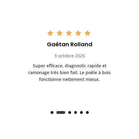
Gaétan Rolland
3 octobre 2025
tre
Super efficace, diagnostic rapide et
Le
t
ramonage très bien fait. Le poêle à bois
ét
fonctionne nettement mieux.