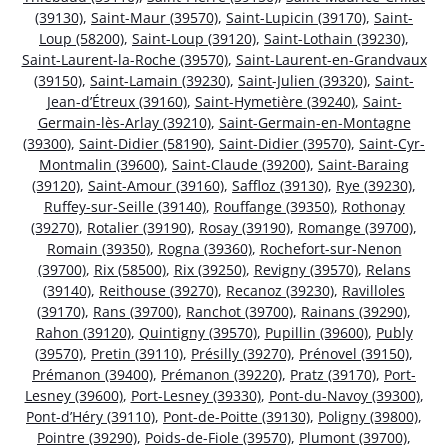
(39130)
,
Saint-Maur (39570)
,
Saint-Lupicin (39170)
,
Saint-
Loup (58200)
,
Saint-Loup (39120)
,
Saint-Lothain (39230)
,
Saint-Laurent-la-Roche (39570)
,
Saint-Laurent-en-Grandvaux
(39150)
,
Saint-Lamain (39230)
,
Saint-Julien (39320)
,
Saint-
Jean-d’Étreux (39160)
,
Saint-Hymetière (39240)
,
Saint-
Germain-lès-Arlay (39210)
,
Saint-Germain-en-Montagne
(39300)
,
Saint-Didier (58190)
,
Saint-Didier (39570)
,
Saint-Cyr-
Montmalin (39600)
,
Saint-Claude (39200)
,
Saint-Baraing
(39120)
,
Saint-Amour (39160)
,
Saffloz (39130)
,
Rye (39230)
,
Ruffey-sur-Seille (39140)
,
Rouffange (39350)
,
Rothonay
(39270)
,
Rotalier (39190)
,
Rosay (39190)
,
Romange (39700)
,
Romain (39350)
,
Rogna (39360)
,
Rochefort-sur-Nenon
(39700)
,
Rix (58500)
,
Rix (39250)
,
Revigny (39570)
,
Relans
(39140)
,
Reithouse (39270)
,
Recanoz (39230)
,
Ravilloles
(39170)
,
Rans (39700)
,
Ranchot (39700)
,
Rainans (39290)
,
Rahon (39120)
,
Quintigny (39570)
,
Pupillin (39600)
,
Publy
(39570)
,
Pretin (39110)
,
Présilly (39270)
,
Prénovel (39150)
,
Prémanon (39400)
,
Prémanon (39220)
,
Pratz (39170)
,
Port-
Lesney (39600)
,
Port-Lesney (39330)
,
Pont-du-Navoy (39300)
,
Pont-d’Héry (39110)
,
Pont-de-Poitte (39130)
,
Poligny (39800)
,
Pointre (39290)
,
Poids-de-Fiole (39570)
,
Plumont (39700)
,