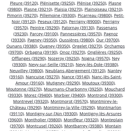
Pleure (39120)
,
Plénisette (39250)
,
Plénise (39250)
,
Plasne
(39800)
,
Plasne (39210)
,
Plaisia (39270)
,
Plainoiseau (39210)
,
Pimorin (39270)
,
Pillemoine (39300)
,
Picarreau (39800)
,
Petit-
Noir (39120)
,
Peseux (39120)
,
Perrigny (89000)
,
Perrigny
(39570)
,
Peintre (39290)
,
Patornay (39130)
,
Passenans
(39230)
,
Parcey (39100)
,
Pannessières (39570)
,
Pagnoz
(39330)
,
Pagney (39350)
,
Oussières (39800)
,
Our (39700)
,
Ounans (39380)
,
Ougney (39350)
,
Orgelet (39270)
,
Orchamps
(39700)
,
Orbagna (39190)
,
Onoz (39270)
,
Onglières (39250)
,
Offlanges (39290)
,
Nozeroy (39250)
,
Nogna (39570)
,
Ney
(39300)
,
Nevy-sur-Seille (39210)
,
Nevy-lès-Dole (39380)
,
Neuvilley (39800)
,
Neublans-Abergement (39120)
,
Nantey
(39160)
,
Nancuise (39270)
,
Nance (39140)
,
Nanc-lès-Saint-
Amour (39160)
,
Mutigney (39290)
,
Moutoux (39300)
,
Moutonne (39270)
,
Mournans-Charbonny (39250)
,
Mouchard
(39330)
,
Morez (39400)
,
Morbier (39400)
,
Montrond (39300)
,
Montrevel (39320)
,
Montmorot (39570)
,
Montmirey-le-
Château (39290)
,
Montmirey-la-Ville (39290)
,
Montmarlon
(39110)
,
Montigny-sur-l’Ain (39300)
,
Montigny-lès-Arsures
(39600)
,
Montholier (39800)
,
Montfleur (39320)
,
Monteplain
(39700)
,
Montcusel (39260)
,
Montbarrey (39380)
,
Montain