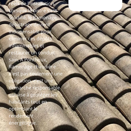
réels de l’installation.
Lorsque le bistre s’est
solidifié, le Ramonage
débistrage devient
indispensable pour
éliminer ces dépôts
inflammables et
restaurer un conduit
sain. A Ponthoux,
Ramonage chaudière
n’est pas seulement une
obligation, c’est une
démarche responsable
qui vise à protéger les
habitants tout en
optimisant le
rendement
énergétique.