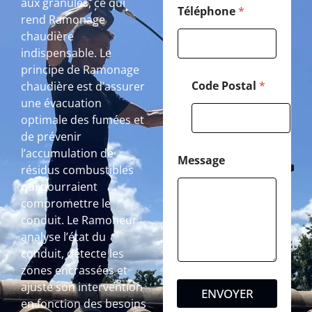
aux granulés, ce qui
Téléphone
*
rend Ramonage
chaudière
indispensable. Le
principe de Ramonage
Code Postal
*
chaudière est d’assurer
une évacuation
optimale des fumées et
de prévenir
l’accumulation de
Message
résidus combustibles
qui pourraient
compromettre le
conduit. Le Ramoneur
analyse l’état du
conduit, détecte les
zones encrassées et
ajuste son intervention
ENVOYER
en fonction des besoins