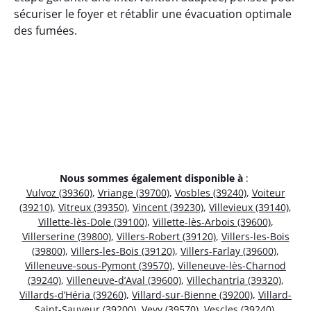
sécuriser le foyer et rétablir une évacuation optimale
des fumées.
Nous sommes également disponible à
:
Vulvoz (39360)
,
Vriange (39700)
,
Vosbles (39240)
,
Voiteur
(39210)
,
Vitreux (39350)
,
Vincent (39230)
,
Villevieux (39140)
,
Villette-lès-Dole (39100)
,
Villette-lès-Arbois (39600)
,
Villerserine (39800)
,
Villers-Robert (39120)
,
Villers-les-Bois
(39800)
,
Villers-les-Bois (39120)
,
Villers-Farlay (39600)
,
Villeneuve-sous-Pymont (39570)
,
Villeneuve-lès-Charnod
(39240)
,
Villeneuve-d’Aval (39600)
,
Villechantria (39320)
,
Villards-d’Héria (39260)
,
Villard-sur-Bienne (39200)
,
Villard-
Saint-Sauveur (39200)
,
Vevy (39570)
,
Vescles (39240)
,