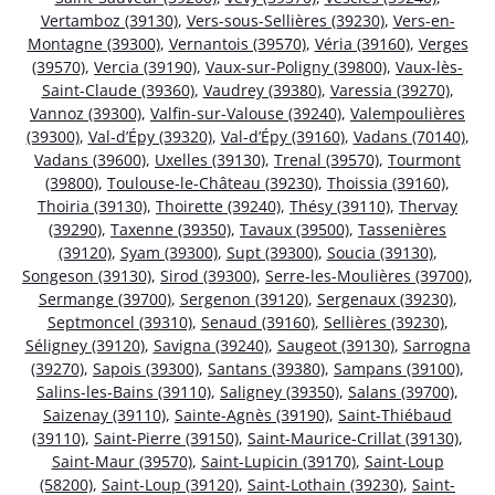
Vertamboz (39130)
,
Vers-sous-Sellières (39230)
,
Vers-en-
Montagne (39300)
,
Vernantois (39570)
,
Véria (39160)
,
Verges
(39570)
,
Vercia (39190)
,
Vaux-sur-Poligny (39800)
,
Vaux-lès-
Saint-Claude (39360)
,
Vaudrey (39380)
,
Varessia (39270)
,
Vannoz (39300)
,
Valfin-sur-Valouse (39240)
,
Valempoulières
(39300)
,
Val-d’Épy (39320)
,
Val-d’Épy (39160)
,
Vadans (70140)
,
Vadans (39600)
,
Uxelles (39130)
,
Trenal (39570)
,
Tourmont
(39800)
,
Toulouse-le-Château (39230)
,
Thoissia (39160)
,
Thoiria (39130)
,
Thoirette (39240)
,
Thésy (39110)
,
Thervay
(39290)
,
Taxenne (39350)
,
Tavaux (39500)
,
Tassenières
(39120)
,
Syam (39300)
,
Supt (39300)
,
Soucia (39130)
,
Songeson (39130)
,
Sirod (39300)
,
Serre-les-Moulières (39700)
,
Sermange (39700)
,
Sergenon (39120)
,
Sergenaux (39230)
,
Septmoncel (39310)
,
Senaud (39160)
,
Sellières (39230)
,
Séligney (39120)
,
Savigna (39240)
,
Saugeot (39130)
,
Sarrogna
(39270)
,
Sapois (39300)
,
Santans (39380)
,
Sampans (39100)
,
Salins-les-Bains (39110)
,
Saligney (39350)
,
Salans (39700)
,
Saizenay (39110)
,
Sainte-Agnès (39190)
,
Saint-Thiébaud
(39110)
,
Saint-Pierre (39150)
,
Saint-Maurice-Crillat (39130)
,
Saint-Maur (39570)
,
Saint-Lupicin (39170)
,
Saint-Loup
(58200)
,
Saint-Loup (39120)
,
Saint-Lothain (39230)
,
Saint-