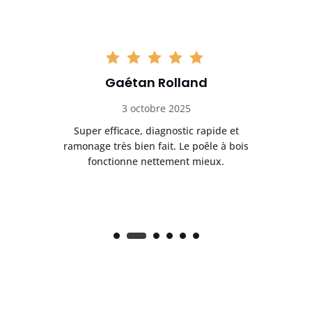
Gaétan Rolland
3 octobre 2025
tre
Super efficace, diagnostic rapide et
Le
t
ramonage très bien fait. Le poêle à bois
ét
fonctionne nettement mieux.