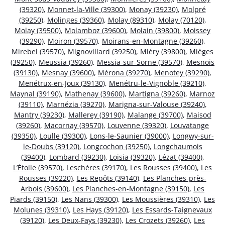
(39320)
,
Monnet-la-Ville (39300)
,
Monay (39230)
,
Molpré
(39250)
,
Molinges (39360)
,
Molay (89310)
,
Molay (70120)
,
Molay (39500)
,
Molamboz (39600)
,
Molain (39800)
,
Moissey
(39290)
,
Moiron (39570)
,
Moirans-en-Montagne (39260)
,
Mirebel (39570)
,
Mignovillard (39250)
,
Miéry (39800)
,
Mièges
(39250)
,
Meussia (39260)
,
Messia-sur-Sorne (39570)
,
Mesnois
(39130)
,
Mesnay (39600)
,
Mérona (39270)
,
Menotey (39290)
,
Menétrux-en-Joux (39130)
,
Menétru-le-Vignoble (39210)
,
Maynal (39190)
,
Mathenay (39600)
,
Martigna (39260)
,
Marnoz
(39110)
,
Marnézia (39270)
,
Marigna-sur-Valouse (39240)
,
Mantry (39230)
,
Mallerey (39190)
,
Malange (39700)
,
Maisod
(39260)
,
Macornay (39570)
,
Louvenne (39320)
,
Louvatange
(39350)
,
Loulle (39300)
,
Lons-le-Saunier (39000)
,
Longwy-sur-
le-Doubs (39120)
,
Longcochon (39250)
,
Longchaumois
(39400)
,
Lombard (39230)
,
Loisia (39320)
,
Lézat (39400)
,
L’Étoile (39570)
,
Leschères (39170)
,
Les Rousses (39400)
,
Les
Rousses (39220)
,
Les Repôts (39140)
,
Les Planches-près-
Arbois (39600)
,
Les Planches-en-Montagne (39150)
,
Les
Piards (39150)
,
Les Nans (39300)
,
Les Moussières (39310)
,
Les
Molunes (39310)
,
Les Hays (39120)
,
Les Essards-Taignevaux
(39120)
,
Les Deux-Fays (39230)
,
Les Crozets (39260)
,
Les