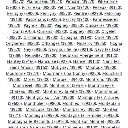
(39270)
,
Plainoiseau (39210)
,
Pimorin (39270)
,
Pillemoine
(39300)
,
Picarreau (39800)
,
Petit-Noir (39120)
,
Peseux (39120)
,
Perrigny (89000)
,
Perrigny (39570)
,
Peintre (39290)
,
Patornay
(39130)
,
Passenans (39230)
,
Parcey (39100)
,
Pannessières
(39570)
,
Pagnoz (39330)
,
Pagney (39350)
,
Oussières (39800)
,
Our (39700)
,
Ounans (39380)
,
Ougney (39350)
,
Orgelet
(39270)
,
Orchamps (39700)
,
Orbagna (39190)
,
Onoz (39270)
,
Onglières (39250)
,
Offlanges (39290)
,
Nozeroy (39250)
,
Nogna
(39570)
,
Ney (39300)
,
Nevy-sur-Seille (39210)
,
Nevy-lès-Dole
(39380)
,
Neuvilley (39800)
,
Neublans-Abergement (39120)
,
Nantey (39160)
,
Nancuise (39270)
,
Nance (39140)
,
Nanc-lès-
Saint-Amour (39160)
,
Mutigney (39290)
,
Moutoux (39300)
,
Moutonne (39270)
,
Mournans-Charbonny (39250)
,
Mouchard
(39330)
,
Morez (39400)
,
Morbier (39400)
,
Montrond (39300)
,
Montrevel (39320)
,
Montmorot (39570)
,
Montmirey-le-
Château (39290)
,
Montmirey-la-Ville (39290)
,
Montmarlon
(39110)
,
Montigny-sur-l’Ain (39300)
,
Montigny-lès-Arsures
(39600)
,
Montholier (39800)
,
Montfleur (39320)
,
Monteplain
(39700)
,
Montcusel (39260)
,
Montbarrey (39380)
,
Montain
(39210)
,
Montaigu (39570)
,
Montagna-le-Templier (39320)
,
Montagna-le-Reconduit (39160)
,
Mont-sur-Monnet (39300)
,
Mont-sous-Vaudrey (39380)
,
Monnières (39100)
,
Monnetay