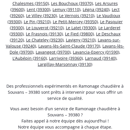
Chalesmes (39150)
,
Les Bouchoux (39370)
,
Les Arsures
(39600)
,
Lent (39300)
,
Lemuy (39110)
,
Légna (39240)
,
Lect
(39260)
,
Le Villey (39230)
,
Le Vernois (39210)
,
Le Vaudioux
(39300)
,
Le Pin (39210)
,
Le Petit-Mercey (39350)
,
Le Pasquier
(39300)
,
Le Louverot (39210)
,
Le Latet (39300)
,
Le Larderet
(39300)
,
Le Frasnois (39130)
,
Le Fied (39800)
,
Le Deschaux
(39120)
,
Le Chateley (39230)
,
Lavigny (39210)
,
Lavans-sur-
Valouse (39240)
,
Lavans-lès-Saint-Claude (39170)
,
Lavans-lès-
Dole (39700)
,
Lavangeot (39700)
,
Lavancia-Epercy (01590)
,
L’Aubépin (39160)
,
Larrivoire (39360)
,
Larnaud (39140)
,
Largillay-Marsonnay (39130)
Des professionnels expérimentés en Ramonage chaudière à
Souvans – 39380 sont prêts à intervenir pour vous offrir un
service de qualité.
Vous avez besoin d’un service de Ramonage chaudière à
Souvans – 39380 ?
Faites appel à notre équipe dès aujourd’hui !
Notre équipe vous accompagne à chaque étape.