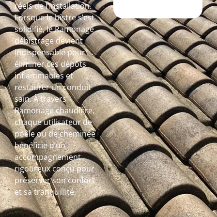
réels de l’installation.
Lorsque le bistre s’est
solidifié, le Ramonage
débistrage devient
indispensable pour
éliminer ces dépôts
inflammables et
restaurer un conduit
sain. À travers
Ramonage chaudière,
chaque utilisateur de
poêle ou de cheminée
bénéficie d’un
accompagnement
rigoureux conçu pour
préserver son confort
et sa tranquillité.