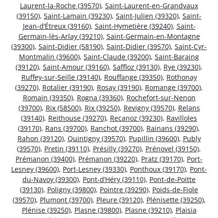
Laurent-la-Roche (39570)
,
Saint-Laurent-en-Grandvaux
(39150)
,
Saint-Lamain (39230)
,
Saint-Julien (39320)
,
Saint-
Jean-d’Étreux (39160)
,
Saint-Hymetière (39240)
,
Saint-
Germain-lès-Arlay (39210)
,
Saint-Germain-en-Montagne
(39300)
,
Saint-Didier (58190)
,
Saint-Didier (39570)
,
Saint-Cyr-
Montmalin (39600)
,
Saint-Claude (39200)
,
Saint-Baraing
(39120)
,
Saint-Amour (39160)
,
Saffloz (39130)
,
Rye (39230)
,
Ruffey-sur-Seille (39140)
,
Rouffange (39350)
,
Rothonay
(39270)
,
Rotalier (39190)
,
Rosay (39190)
,
Romange (39700)
,
Romain (39350)
,
Rogna (39360)
,
Rochefort-sur-Nenon
(39700)
,
Rix (58500)
,
Rix (39250)
,
Revigny (39570)
,
Relans
(39140)
,
Reithouse (39270)
,
Recanoz (39230)
,
Ravilloles
(39170)
,
Rans (39700)
,
Ranchot (39700)
,
Rainans (39290)
,
Rahon (39120)
,
Quintigny (39570)
,
Pupillin (39600)
,
Publy
(39570)
,
Pretin (39110)
,
Présilly (39270)
,
Prénovel (39150)
,
Prémanon (39400)
,
Prémanon (39220)
,
Pratz (39170)
,
Port-
Lesney (39600)
,
Port-Lesney (39330)
,
Ponthoux (39170)
,
Pont-
du-Navoy (39300)
,
Pont-d’Héry (39110)
,
Pont-de-Poitte
(39130)
,
Poligny (39800)
,
Pointre (39290)
,
Poids-de-Fiole
(39570)
,
Plumont (39700)
,
Pleure (39120)
,
Plénisette (39250)
,
Plénise (39250)
,
Plasne (39800)
,
Plasne (39210)
,
Plaisia