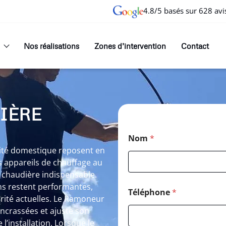
4.8/5 basés sur 628 avi
Nos réalisations
Zones d’intervention
Contact
IÈRE
Nom
*
rité domestique reposent en
 appareils de chauffage au
 chaudière indispensable.
ns restent performantes,
Téléphone
*
rité actuelles. Le Ramoneur
encrassées et ajuste son
l’installation. Lorsque le