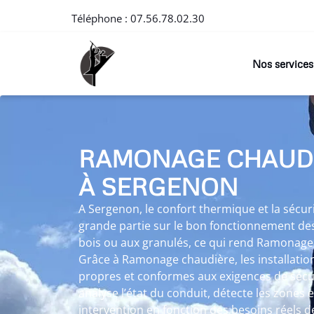
Téléphone :
07.56.78.02.30
Nos services
RAMONAGE CHAUD
À SERGENON
A Sergenon, le confort thermique et la sécu
grande partie sur le bon fonctionnement des
bois ou aux granulés, ce qui rend Ramonage
Grâce à Ramonage chaudière, les installatio
propres et conformes aux exigences de sécu
analyse l’état du conduit, détecte les zones 
intervention en fonction des besoins réels de 