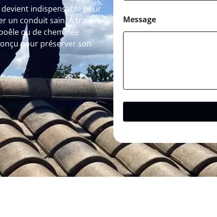
e devient indispensable pour
Message
r un conduit sain. À travers
 poêle ou de cheminée
conçu pour préserver son