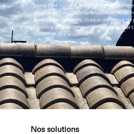
bistre s’est solidifié, le Ramonage débistrag
éliminer ces dépôts inflammables et restaure
Ramonage chaudière, chaque utilisateur de
bénéficie d’un accompagnement rigoureux 
confort et sa tranquillité.
Nos solutions