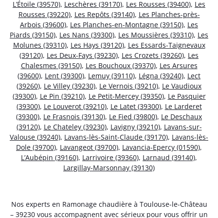
L’Étoile (39570)
,
Leschères (39170)
,
Les Rousses (39400)
,
Les
Rousses (39220)
,
Les Repôts (39140)
,
Les Planches-près-
Arbois (39600)
,
Les Planches-en-Montagne (39150)
,
Les
Piards (39150)
,
Les Nans (39300)
,
Les Moussières (39310)
,
Les
Molunes (39310)
,
Les Hays (39120)
,
Les Essards-Taignevaux
(39120)
,
Les Deux-Fays (39230)
,
Les Crozets (39260)
,
Les
Chalesmes (39150)
,
Les Bouchoux (39370)
,
Les Arsures
(39600)
,
Lent (39300)
,
Lemuy (39110)
,
Légna (39240)
,
Lect
(39260)
,
Le Villey (39230)
,
Le Vernois (39210)
,
Le Vaudioux
(39300)
,
Le Pin (39210)
,
Le Petit-Mercey (39350)
,
Le Pasquier
(39300)
,
Le Louverot (39210)
,
Le Latet (39300)
,
Le Larderet
(39300)
,
Le Frasnois (39130)
,
Le Fied (39800)
,
Le Deschaux
(39120)
,
Le Chateley (39230)
,
Lavigny (39210)
,
Lavans-sur-
Valouse (39240)
,
Lavans-lès-Saint-Claude (39170)
,
Lavans-lès-
Dole (39700)
,
Lavangeot (39700)
,
Lavancia-Epercy (01590)
,
L’Aubépin (39160)
,
Larrivoire (39360)
,
Larnaud (39140)
,
Largillay-Marsonnay (39130)
Nos experts en Ramonage chaudière à Toulouse-le-Château
– 39230 vous accompagnent avec sérieux pour vous offrir un