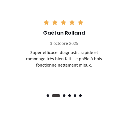
Gaétan Rolland
3 octobre 2025
tre
Super efficace, diagnostic rapide et
Le
t
ramonage très bien fait. Le poêle à bois
ét
fonctionne nettement mieux.