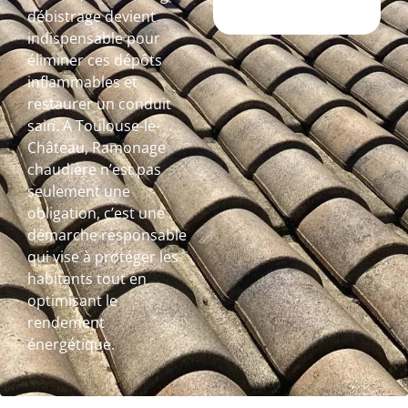
débistrage devient
indispensable pour
éliminer ces dépôts
inflammables et
restaurer un conduit
sain. A Toulouse-le-
Château, Ramonage
chaudière n’est pas
seulement une
obligation, c’est une
démarche responsable
qui vise à protéger les
habitants tout en
optimisant le
rendement
énergétique.