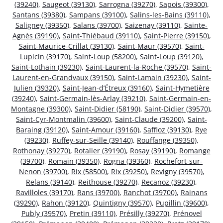
(39240)
,
Saugeot (39130)
,
Sarrogna (39270)
,
Sapois (39300)
,
Santans (39380)
,
Sampans (39100)
,
Salins-les-Bains (39110)
,
Saligney (39350)
,
Salans (39700)
,
Saizenay (39110)
,
Sainte-
Agnès (39190)
,
Saint-Thiébaud (39110)
,
Saint-Pierre (39150)
,
Saint-Maurice-Crillat (39130)
,
Saint-Maur (39570)
,
Saint-
Lupicin (39170)
,
Saint-Loup (58200)
,
Saint-Loup (39120)
,
Saint-Lothain (39230)
,
Saint-Laurent-la-Roche (39570)
,
Saint-
Laurent-en-Grandvaux (39150)
,
Saint-Lamain (39230)
,
Saint-
Julien (39320)
,
Saint-Jean-d’Étreux (39160)
,
Saint-Hymetière
(39240)
,
Saint-Germain-lès-Arlay (39210)
,
Saint-Germain-en-
Montagne (39300)
,
Saint-Didier (58190)
,
Saint-Didier (39570)
,
Saint-Cyr-Montmalin (39600)
,
Saint-Claude (39200)
,
Saint-
Baraing (39120)
,
Saint-Amour (39160)
,
Saffloz (39130)
,
Rye
(39230)
,
Ruffey-sur-Seille (39140)
,
Rouffange (39350)
,
Rothonay (39270)
,
Rotalier (39190)
,
Rosay (39190)
,
Romange
(39700)
,
Romain (39350)
,
Rogna (39360)
,
Rochefort-sur-
Nenon (39700)
,
Rix (58500)
,
Rix (39250)
,
Revigny (39570)
,
Relans (39140)
,
Reithouse (39270)
,
Recanoz (39230)
,
Ravilloles (39170)
,
Rans (39700)
,
Ranchot (39700)
,
Rainans
(39290)
,
Rahon (39120)
,
Quintigny (39570)
,
Pupillin (39600)
,
Publy (39570)
,
Pretin (39110)
,
Présilly (39270)
,
Prénovel