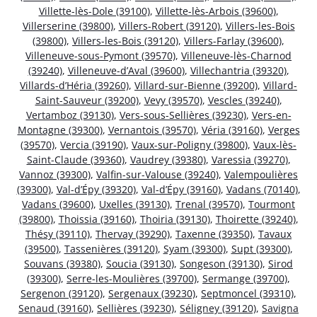
Villette-lès-Dole (39100)
,
Villette-lès-Arbois (39600)
,
Villerserine (39800)
,
Villers-Robert (39120)
,
Villers-les-Bois
(39800)
,
Villers-les-Bois (39120)
,
Villers-Farlay (39600)
,
Villeneuve-sous-Pymont (39570)
,
Villeneuve-lès-Charnod
(39240)
,
Villeneuve-d’Aval (39600)
,
Villechantria (39320)
,
Villards-d’Héria (39260)
,
Villard-sur-Bienne (39200)
,
Villard-
Saint-Sauveur (39200)
,
Vevy (39570)
,
Vescles (39240)
,
Vertamboz (39130)
,
Vers-sous-Sellières (39230)
,
Vers-en-
Montagne (39300)
,
Vernantois (39570)
,
Véria (39160)
,
Verges
(39570)
,
Vercia (39190)
,
Vaux-sur-Poligny (39800)
,
Vaux-lès-
Saint-Claude (39360)
,
Vaudrey (39380)
,
Varessia (39270)
,
Vannoz (39300)
,
Valfin-sur-Valouse (39240)
,
Valempoulières
(39300)
,
Val-d’Épy (39320)
,
Val-d’Épy (39160)
,
Vadans (70140)
,
Vadans (39600)
,
Uxelles (39130)
,
Trenal (39570)
,
Tourmont
(39800)
,
Thoissia (39160)
,
Thoiria (39130)
,
Thoirette (39240)
,
Thésy (39110)
,
Thervay (39290)
,
Taxenne (39350)
,
Tavaux
(39500)
,
Tassenières (39120)
,
Syam (39300)
,
Supt (39300)
,
Souvans (39380)
,
Soucia (39130)
,
Songeson (39130)
,
Sirod
(39300)
,
Serre-les-Moulières (39700)
,
Sermange (39700)
,
Sergenon (39120)
,
Sergenaux (39230)
,
Septmoncel (39310)
,
Senaud (39160)
,
Sellières (39230)
,
Séligney (39120)
,
Savigna