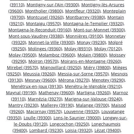
(39110)
,
Montigny-sur-l’Ain (39300)
,
Montigny-lès-Arsures
(39600)
,
Montholier (39800)
,
Montfleur (39320)
,
Monteplain
(39700)
,
Montcusel (39260)
,
Montbarrey (39380)
,
Montain
(39210)
,
Montaigu (39570)
,
Montagna-le-Templier (39320)
,
Montagna-le-Reconduit (39160)
,
Mont-sur-Monnet (39300)
,
Mont-sous-Vaudrey (39380)
,
Monnières (39100)
,
Monnetay
(39320)
,
Monnet-la-Ville (39300)
,
Monay (39230)
,
Molpré
(39250)
,
Molinges (39360)
,
Molay (89310)
,
Molay (70120)
,
Molay (39500)
,
Molamboz (39600)
,
Molain (39800)
,
Moissey
(39290)
,
Moiron (39570)
,
Moirans-en-Montagne (39260)
,
Mirebel (39570)
,
Mignovillard (39250)
,
Miéry (39800)
,
Mièges
(39250)
,
Meussia (39260)
,
Messia-sur-Sorne (39570)
,
Mesnois
(39130)
,
Mesnay (39600)
,
Mérona (39270)
,
Menotey (39290)
,
Menétrux-en-Joux (39130)
,
Menétru-le-Vignoble (39210)
,
Maynal (39190)
,
Mathenay (39600)
,
Martigna (39260)
,
Marnoz
(39110)
,
Marnézia (39270)
,
Marigna-sur-Valouse (39240)
,
Mantry (39230)
,
Mallerey (39190)
,
Malange (39700)
,
Maisod
(39260)
,
Macornay (39570)
,
Louvenne (39320)
,
Louvatange
(39350)
,
Loulle (39300)
,
Lons-le-Saunier (39000)
,
Longwy-sur-
le-Doubs (39120)
,
Longcochon (39250)
,
Longchaumois
(39400)
,
Lombard (39230)
,
Loisia (39320)
,
Lézat (39400)
,