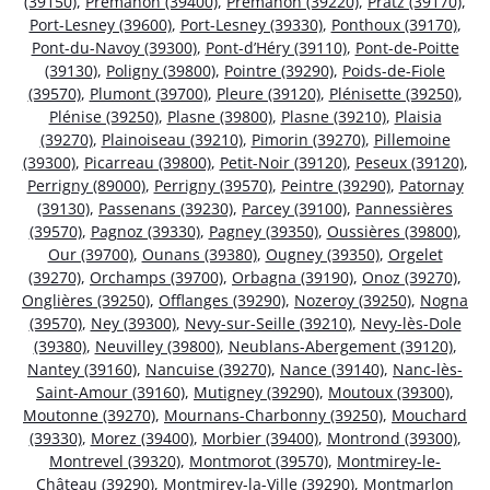
(39150)
,
Prémanon (39400)
,
Prémanon (39220)
,
Pratz (39170)
,
Port-Lesney (39600)
,
Port-Lesney (39330)
,
Ponthoux (39170)
,
Pont-du-Navoy (39300)
,
Pont-d’Héry (39110)
,
Pont-de-Poitte
(39130)
,
Poligny (39800)
,
Pointre (39290)
,
Poids-de-Fiole
(39570)
,
Plumont (39700)
,
Pleure (39120)
,
Plénisette (39250)
,
Plénise (39250)
,
Plasne (39800)
,
Plasne (39210)
,
Plaisia
(39270)
,
Plainoiseau (39210)
,
Pimorin (39270)
,
Pillemoine
(39300)
,
Picarreau (39800)
,
Petit-Noir (39120)
,
Peseux (39120)
,
Perrigny (89000)
,
Perrigny (39570)
,
Peintre (39290)
,
Patornay
(39130)
,
Passenans (39230)
,
Parcey (39100)
,
Pannessières
(39570)
,
Pagnoz (39330)
,
Pagney (39350)
,
Oussières (39800)
,
Our (39700)
,
Ounans (39380)
,
Ougney (39350)
,
Orgelet
(39270)
,
Orchamps (39700)
,
Orbagna (39190)
,
Onoz (39270)
,
Onglières (39250)
,
Offlanges (39290)
,
Nozeroy (39250)
,
Nogna
(39570)
,
Ney (39300)
,
Nevy-sur-Seille (39210)
,
Nevy-lès-Dole
(39380)
,
Neuvilley (39800)
,
Neublans-Abergement (39120)
,
Nantey (39160)
,
Nancuise (39270)
,
Nance (39140)
,
Nanc-lès-
Saint-Amour (39160)
,
Mutigney (39290)
,
Moutoux (39300)
,
Moutonne (39270)
,
Mournans-Charbonny (39250)
,
Mouchard
(39330)
,
Morez (39400)
,
Morbier (39400)
,
Montrond (39300)
,
Montrevel (39320)
,
Montmorot (39570)
,
Montmirey-le-
Château (39290)
,
Montmirey-la-Ville (39290)
,
Montmarlon