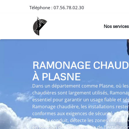
Téléphone :
07.56.78.02.30
Nos services
RAMONAGE CHAUD
À PLASNE
Dans un département comme Plasne, où les p
chaudières sont largement utilisés, Ramona
essentiel pour garantir un usage fiable et sé
Ramonage chaudière, les installations reste
conformes aux exigences de sécurité actuel
l’état du conduit, détecte les zones encrassé
en fonction des besoins réels de l’installation