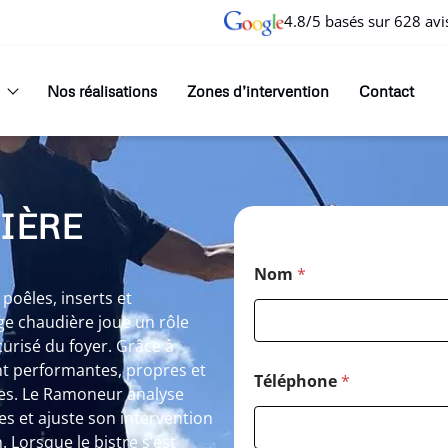
4.8/5 basés sur 628 avi
Nos réalisations
Zones d’intervention
Contact
IÈRE
Nom
*
oêles, inserts et
ge chaudière joue un rôle
curisé du foyer. Grâce à
nt performantes, propres et
Téléphone
*
les. Le Ramoneur analyse
es et ajuste son intervention
. Lorsque le bistre s’est