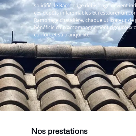
solidifié, le Ramonage débistrage devient in
ces dépôts inflammables et restaurer un cond
Ramonage chaudière, chaque utilisateur de
bénéficie d’un accompagnement rigoureux 
confort et sa tranquillité.
Nos prestations