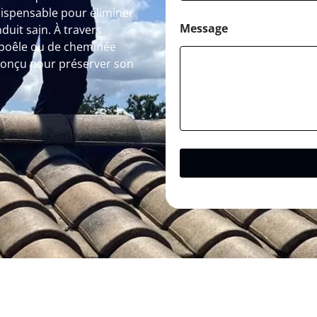
dispensable pour éliminer
Message
uit sain. À travers
 poêle ou de cheminée
conçu pour préserver son