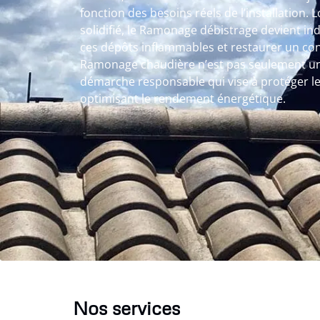
fonction des besoins réels de l’installation. L
solidifié, le Ramonage débistrage devient in
ces dépôts inflammables et restaurer un cond
Ramonage chaudière n’est pas seulement une
démarche responsable qui vise à protéger le
optimisant le rendement énergétique.
Nos services