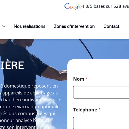
4.8/5 basés sur 628 avi
Nos réalisations
Zones d’intervention
Contact
IÈRE
Nom
*
rité domestique reposent en
 appareils de chauffage au
 chaudière indispensable. Le
er une évacuation optimale
Téléphone
*
 résidus combustibles qui
oneur analyse l’état du
ste son intervention en