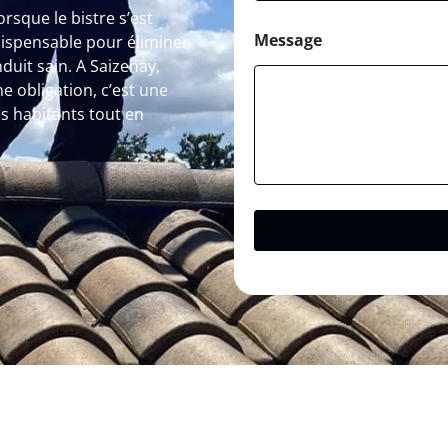
orsque le bistre s’est
Message
dispensable pour éliminer
uit sain. A Saizenay,
 obligation, c’est une
s habitants tout en