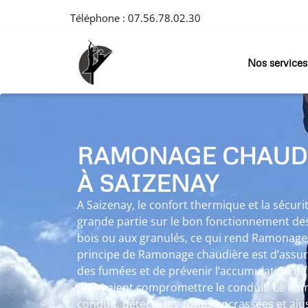
Téléphone :
07.56.78.02.30
Nos services
RAMONAGE CHAUD
À SAIZENAY
A Saizenay, le confort thermique et la sécu
grande partie sur le bon fonctionnement des
bois ou aux granulés, ce qui rend Ramonage
principe de Ramonage chaudière est d’assur
des fumées et de prévenir l’accumulation de
pourraient compromettre le conduit. Le Ram
conduit, détecte les zones encrassées et aju