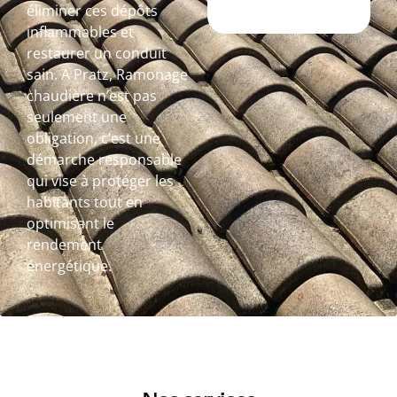
éliminer ces dépôts
inflammables et
restaurer un conduit
sain. A Pratz, Ramonage
chaudière n’est pas
seulement une
obligation, c’est une
démarche responsable
qui vise à protéger les
habitants tout en
optimisant le
rendement
énergétique.