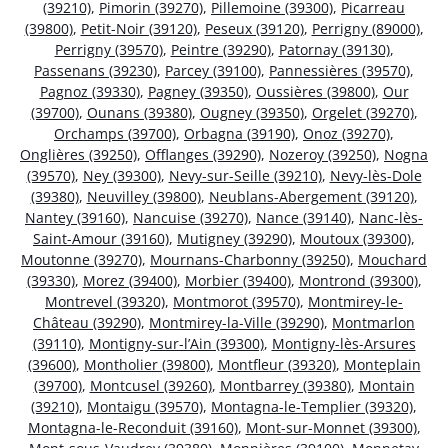
(39210)
,
Pimorin (39270)
,
Pillemoine (39300)
,
Picarreau
(39800)
,
Petit-Noir (39120)
,
Peseux (39120)
,
Perrigny (89000)
,
Perrigny (39570)
,
Peintre (39290)
,
Patornay (39130)
,
Passenans (39230)
,
Parcey (39100)
,
Pannessières (39570)
,
Pagnoz (39330)
,
Pagney (39350)
,
Oussières (39800)
,
Our
(39700)
,
Ounans (39380)
,
Ougney (39350)
,
Orgelet (39270)
,
Orchamps (39700)
,
Orbagna (39190)
,
Onoz (39270)
,
Onglières (39250)
,
Offlanges (39290)
,
Nozeroy (39250)
,
Nogna
(39570)
,
Ney (39300)
,
Nevy-sur-Seille (39210)
,
Nevy-lès-Dole
(39380)
,
Neuvilley (39800)
,
Neublans-Abergement (39120)
,
Nantey (39160)
,
Nancuise (39270)
,
Nance (39140)
,
Nanc-lès-
Saint-Amour (39160)
,
Mutigney (39290)
,
Moutoux (39300)
,
Moutonne (39270)
,
Mournans-Charbonny (39250)
,
Mouchard
(39330)
,
Morez (39400)
,
Morbier (39400)
,
Montrond (39300)
,
Montrevel (39320)
,
Montmorot (39570)
,
Montmirey-le-
Château (39290)
,
Montmirey-la-Ville (39290)
,
Montmarlon
(39110)
,
Montigny-sur-l’Ain (39300)
,
Montigny-lès-Arsures
(39600)
,
Montholier (39800)
,
Montfleur (39320)
,
Monteplain
(39700)
,
Montcusel (39260)
,
Montbarrey (39380)
,
Montain
(39210)
,
Montaigu (39570)
,
Montagna-le-Templier (39320)
,
Montagna-le-Reconduit (39160)
,
Mont-sur-Monnet (39300)
,