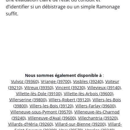
d’identifier si un débistrage ou un simple Ramonage
suffit.
Nous sommes également disponible à
:
Vulvoz (39360)
,
Vriange (39700)
,
Vosbles (39240)
,
Voiteur
(39210)
,
Vitreux (39350)
,
Vincent (39230)
,
Villevieux (39140)
,
Villette-lès-Dole (39100)
,
Villette-lès-Arbois (39600)
,
Villerserine (39800)
,
Villers-Robert (39120)
,
Villers-les-Bois
(39800)
,
Villers-les-Bois (39120)
,
Villers-Farlay (39600)
,
Villeneuve-sous-Pymont (39570)
,
Villeneuve-lès-Charnod
(39240)
,
Villeneuve-d’Aval (39600)
,
Villechantria (39320)
,
Villards-d’Héria (39260)
,
Villard-sur-Bienne (39200)
,
Villard-