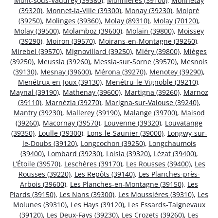
Mont-sous-Vaudrey (39380)
,
Monnières (39100)
,
Monnetay
(39320)
,
Monnet-la-Ville (39300)
,
Monay (39230)
,
Molpré
(39250)
,
Molinges (39360)
,
Molay (89310)
,
Molay (70120)
,
Molay (39500)
,
Molamboz (39600)
,
Molain (39800)
,
Moissey
(39290)
,
Moiron (39570)
,
Moirans-en-Montagne (39260)
,
Mirebel (39570)
,
Mignovillard (39250)
,
Miéry (39800)
,
Mièges
(39250)
,
Meussia (39260)
,
Messia-sur-Sorne (39570)
,
Mesnois
(39130)
,
Mesnay (39600)
,
Mérona (39270)
,
Menotey (39290)
,
Menétrux-en-Joux (39130)
,
Menétru-le-Vignoble (39210)
,
Maynal (39190)
,
Mathenay (39600)
,
Martigna (39260)
,
Marnoz
(39110)
,
Marnézia (39270)
,
Marigna-sur-Valouse (39240)
,
Mantry (39230)
,
Mallerey (39190)
,
Malange (39700)
,
Maisod
(39260)
,
Macornay (39570)
,
Louvenne (39320)
,
Louvatange
(39350)
,
Loulle (39300)
,
Lons-le-Saunier (39000)
,
Longwy-sur-
le-Doubs (39120)
,
Longcochon (39250)
,
Longchaumois
(39400)
,
Lombard (39230)
,
Loisia (39320)
,
Lézat (39400)
,
L’Étoile (39570)
,
Leschères (39170)
,
Les Rousses (39400)
,
Les
Rousses (39220)
,
Les Repôts (39140)
,
Les Planches-près-
Arbois (39600)
,
Les Planches-en-Montagne (39150)
,
Les
Piards (39150)
,
Les Nans (39300)
,
Les Moussières (39310)
,
Les
Molunes (39310)
,
Les Hays (39120)
,
Les Essards-Taignevaux
(39120)
,
Les Deux-Fays (39230)
,
Les Crozets (39260)
,
Les