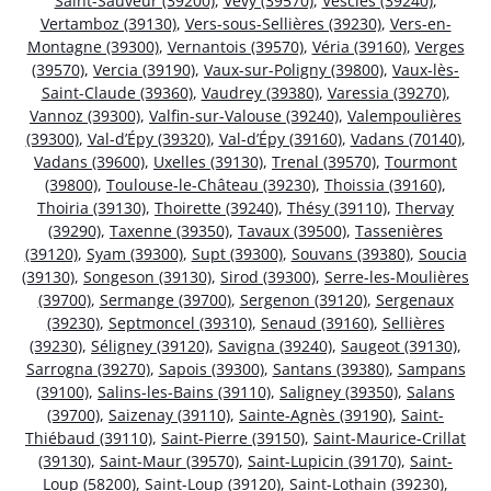
Saint-Sauveur (39200)
,
Vevy (39570)
,
Vescles (39240)
,
Vertamboz (39130)
,
Vers-sous-Sellières (39230)
,
Vers-en-
Montagne (39300)
,
Vernantois (39570)
,
Véria (39160)
,
Verges
(39570)
,
Vercia (39190)
,
Vaux-sur-Poligny (39800)
,
Vaux-lès-
Saint-Claude (39360)
,
Vaudrey (39380)
,
Varessia (39270)
,
Vannoz (39300)
,
Valfin-sur-Valouse (39240)
,
Valempoulières
(39300)
,
Val-d’Épy (39320)
,
Val-d’Épy (39160)
,
Vadans (70140)
,
Vadans (39600)
,
Uxelles (39130)
,
Trenal (39570)
,
Tourmont
(39800)
,
Toulouse-le-Château (39230)
,
Thoissia (39160)
,
Thoiria (39130)
,
Thoirette (39240)
,
Thésy (39110)
,
Thervay
(39290)
,
Taxenne (39350)
,
Tavaux (39500)
,
Tassenières
(39120)
,
Syam (39300)
,
Supt (39300)
,
Souvans (39380)
,
Soucia
(39130)
,
Songeson (39130)
,
Sirod (39300)
,
Serre-les-Moulières
(39700)
,
Sermange (39700)
,
Sergenon (39120)
,
Sergenaux
(39230)
,
Septmoncel (39310)
,
Senaud (39160)
,
Sellières
(39230)
,
Séligney (39120)
,
Savigna (39240)
,
Saugeot (39130)
,
Sarrogna (39270)
,
Sapois (39300)
,
Santans (39380)
,
Sampans
(39100)
,
Salins-les-Bains (39110)
,
Saligney (39350)
,
Salans
(39700)
,
Saizenay (39110)
,
Sainte-Agnès (39190)
,
Saint-
Thiébaud (39110)
,
Saint-Pierre (39150)
,
Saint-Maurice-Crillat
(39130)
,
Saint-Maur (39570)
,
Saint-Lupicin (39170)
,
Saint-
Loup (58200)
,
Saint-Loup (39120)
,
Saint-Lothain (39230)
,