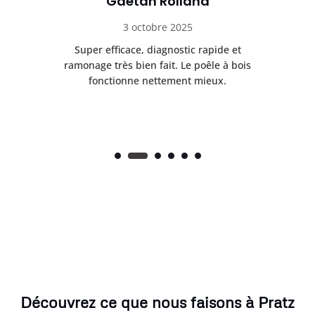
Gaétan Rolland
3 octobre 2025
tre
Super efficace, diagnostic rapide et
Le
t
ramonage très bien fait. Le poêle à bois
ét
fonctionne nettement mieux.
Découvrez ce que nous faisons à Pratz