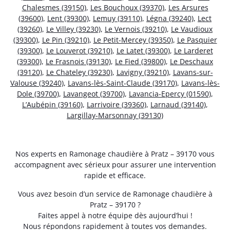
Chalesmes (39150)
,
Les Bouchoux (39370)
,
Les Arsures
(39600)
,
Lent (39300)
,
Lemuy (39110)
,
Légna (39240)
,
Lect
(39260)
,
Le Villey (39230)
,
Le Vernois (39210)
,
Le Vaudioux
(39300)
,
Le Pin (39210)
,
Le Petit-Mercey (39350)
,
Le Pasquier
(39300)
,
Le Louverot (39210)
,
Le Latet (39300)
,
Le Larderet
(39300)
,
Le Frasnois (39130)
,
Le Fied (39800)
,
Le Deschaux
(39120)
,
Le Chateley (39230)
,
Lavigny (39210)
,
Lavans-sur-
Valouse (39240)
,
Lavans-lès-Saint-Claude (39170)
,
Lavans-lès-
Dole (39700)
,
Lavangeot (39700)
,
Lavancia-Epercy (01590)
,
L’Aubépin (39160)
,
Larrivoire (39360)
,
Larnaud (39140)
,
Largillay-Marsonnay (39130)
Nos experts en Ramonage chaudière à Pratz – 39170 vous
accompagnent avec sérieux pour assurer une intervention
rapide et efficace.
Vous avez besoin d’un service de Ramonage chaudière à
Pratz – 39170 ?
Faites appel à notre équipe dès aujourd’hui !
Nous répondons rapidement à toutes vos demandes.