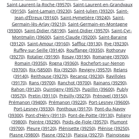
Saint-Laurent-la-Roche (39570)
,
Saint-Laurent-en-Grandvaux
(39150)
,
Saint-Lamain (39230)
,
Saint-Julien (39320)
,
Saint-
Jean-d’Étreux (39160)
,
Saint-Hymetière (39240)
,
Saint-
Germain-lès-Arlay (39210)
,
Saint-Germain-en-Montagne
(39300)
,
Saint-Didier (58190)
,
Saint-Didier (39570)
,
Saint-Cyr-
Montmalin (39600)
,
Saint-Claude (39200)
,
Saint-Baraing
(39120)
,
Saint-Amour (39160)
,
Saffloz (39130)
,
Rye (39230)
,
Ruffey-sur-Seille (39140)
,
Rouffange (39350)
,
Rothonay
(39270)
,
Rotalier (39190)
,
Rosay (39190)
,
Romange (39700)
,
Romain (39350)
,
Rogna (39360)
,
Rochefort-sur-Nenon
(39700)
,
Rix (58500)
,
Rix (39250)
,
Revigny (39570)
,
Relans
(39140)
,
Reithouse (39270)
,
Recanoz (39230)
,
Ravilloles
(39170)
,
Rans (39700)
,
Ranchot (39700)
,
Rainans (39290)
,
Rahon (39120)
,
Quintigny (39570)
,
Pupillin (39600)
,
Publy
(39570)
,
Pretin (39110)
,
Présilly (39270)
,
Prénovel (39150)
,
Prémanon (39400)
,
Prémanon (39220)
,
Port-Lesney (39600)
,
Port-Lesney (39330)
,
Ponthoux (39170)
,
Pont-du-Navoy
(39300)
,
Pont-d’Héry (39110)
,
Pont-de-Poitte (39130)
,
Poligny
(39800)
,
Pointre (39290)
,
Poids-de-Fiole (39570)
,
Plumont
(39700)
,
Pleure (39120)
,
Plénisette (39250)
,
Plénise (39250)
,
Plasne (39800)
,
Plasne (39210)
,
Plaisia (39270)
,
Plainoiseau