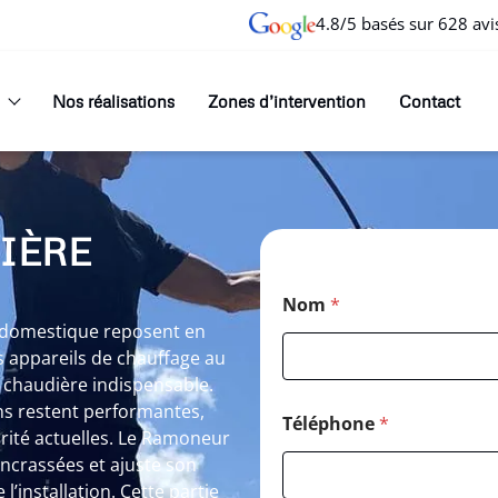
4.8/5 basés sur 628 avi
Nos réalisations
Zones d’intervention
Contact
IÈRE
Nom
*
té domestique reposent en
 appareils de chauffage au
 chaudière indispensable.
ns restent performantes,
Téléphone
*
rité actuelles. Le Ramoneur
encrassées et ajuste son
l’installation. Cette partie