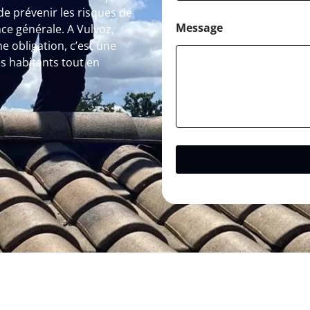
e prévenir les risques de
Message
ce générale. A Vulvoz,
 obligation, c’est une
s habitants tout en