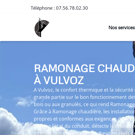
Téléphone :
07.56.78.02.30
Nos services
RAMONAGE CHAUD
À VULVOZ
A Vulvoz, le confort thermique et la sécuri
grande partie sur le bon fonctionnement des
bois ou aux granulés, ce qui rend Ramonage
Grâce à Ramonage chaudière, les installatio
propres et conformes aux exigences de sécu
analyse l’état du conduit, détecte les zones 
intervention en fonction des besoins réels de 