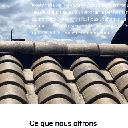
essentielle de Ramonage chaudière permet d
feu de cheminée et d’améliorer la performan
Ramonage chaudière n’est pas seulement une
démarche responsable qui vise à protéger le
optimisant le rendement énergétique.
Ce que nous offrons