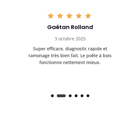
Gaétan Rolland
3 octobre 2025
tre
Super efficace, diagnostic rapide et
Le
t
ramonage très bien fait. Le poêle à bois
ét
fonctionne nettement mieux.