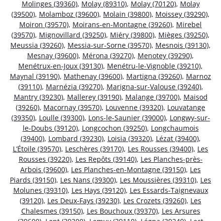
Molinges (39360)
,
Molay (89310)
,
Molay (70120)
,
Molay
(39500)
,
Molamboz (39600)
,
Molain (39800)
,
Moissey (39290)
,
Moiron (39570)
,
Moirans-en-Montagne (39260)
,
Mirebel
(39570)
,
Mignovillard (39250)
,
Miéry (39800)
,
Mièges (39250)
,
Meussia (39260)
,
Messia-sur-Sorne (39570)
,
Mesnois (39130)
,
Mesnay (39600)
,
Mérona (39270)
,
Menotey (39290)
,
Menétrux-en-Joux (39130)
,
Menétru-le-Vignoble (39210)
,
Maynal (39190)
,
Mathenay (39600)
,
Martigna (39260)
,
Marnoz
(39110)
,
Marnézia (39270)
,
Marigna-sur-Valouse (39240)
,
Mantry (39230)
,
Mallerey (39190)
,
Malange (39700)
,
Maisod
(39260)
,
Macornay (39570)
,
Louvenne (39320)
,
Louvatange
(39350)
,
Loulle (39300)
,
Lons-le-Saunier (39000)
,
Longwy-sur-
le-Doubs (39120)
,
Longcochon (39250)
,
Longchaumois
(39400)
,
Lombard (39230)
,
Loisia (39320)
,
Lézat (39400)
,
L’Étoile (39570)
,
Leschères (39170)
,
Les Rousses (39400)
,
Les
Rousses (39220)
,
Les Repôts (39140)
,
Les Planches-près-
Arbois (39600)
,
Les Planches-en-Montagne (39150)
,
Les
Piards (39150)
,
Les Nans (39300)
,
Les Moussières (39310)
,
Les
Molunes (39310)
,
Les Hays (39120)
,
Les Essards-Taignevaux
(39120)
,
Les Deux-Fays (39230)
,
Les Crozets (39260)
,
Les
Chalesmes (39150)
,
Les Bouchoux (39370)
,
Les Arsures