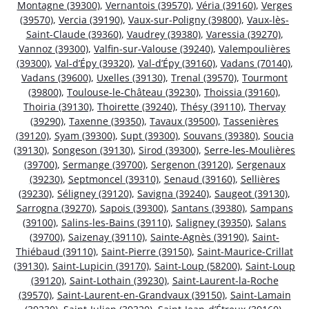
Montagne (39300)
,
Vernantois (39570)
,
Véria (39160)
,
Verges
(39570)
,
Vercia (39190)
,
Vaux-sur-Poligny (39800)
,
Vaux-lès-
Saint-Claude (39360)
,
Vaudrey (39380)
,
Varessia (39270)
,
Vannoz (39300)
,
Valfin-sur-Valouse (39240)
,
Valempoulières
(39300)
,
Val-d’Épy (39320)
,
Val-d’Épy (39160)
,
Vadans (70140)
,
Vadans (39600)
,
Uxelles (39130)
,
Trenal (39570)
,
Tourmont
(39800)
,
Toulouse-le-Château (39230)
,
Thoissia (39160)
,
Thoiria (39130)
,
Thoirette (39240)
,
Thésy (39110)
,
Thervay
(39290)
,
Taxenne (39350)
,
Tavaux (39500)
,
Tassenières
(39120)
,
Syam (39300)
,
Supt (39300)
,
Souvans (39380)
,
Soucia
(39130)
,
Songeson (39130)
,
Sirod (39300)
,
Serre-les-Moulières
(39700)
,
Sermange (39700)
,
Sergenon (39120)
,
Sergenaux
(39230)
,
Septmoncel (39310)
,
Senaud (39160)
,
Sellières
(39230)
,
Séligney (39120)
,
Savigna (39240)
,
Saugeot (39130)
,
Sarrogna (39270)
,
Sapois (39300)
,
Santans (39380)
,
Sampans
(39100)
,
Salins-les-Bains (39110)
,
Saligney (39350)
,
Salans
(39700)
,
Saizenay (39110)
,
Sainte-Agnès (39190)
,
Saint-
Thiébaud (39110)
,
Saint-Pierre (39150)
,
Saint-Maurice-Crillat
(39130)
,
Saint-Lupicin (39170)
,
Saint-Loup (58200)
,
Saint-Loup
(39120)
,
Saint-Lothain (39230)
,
Saint-Laurent-la-Roche
(39570)
,
Saint-Laurent-en-Grandvaux (39150)
,
Saint-Lamain