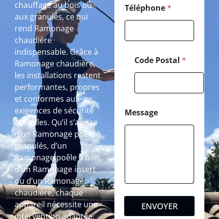
chauffage au bois ou
Téléphone
*
aux granulés, ce qui
rend Ramonage
chaudière
indispensable. Grâce à
Code Postal
*
Ramonage chaudière,
les installations restent
performantes, propres
et conformes aux
exigences de sécurité
Message
actuelles. Qu’il s’agisse
d’un Ramonage poêle à
granulés, d’un
Ramonage poêle à bois,
d’un Ramonage insert
ou d’un Ramonage
chaudière, chaque
appareil nécessite une
ENVOYER
intervention adaptée.