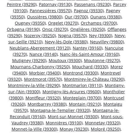
Peintre (39290)
,
Patornay (39130)
,
Passenans (39230)
,
Parcey
(39100)
,
Pannessières (39570)
,
Pagnoz (39330)
,
Pagney
(39350)
,
Oussières (39800)
,
Our (39700)
,
Ounans (39380)
,
Ougney (39350)
,
Orgelet (39270)
,
Orchamps (39700)
,
Orbagna (39190)
,
Onoz (39270)
,
Onglières (39250)
,
Offlanges
(39290)
,
Nozeroy (39250)
,
Nogna (39570)
,
Ney (39300)
,
Nevy-
sur-Seille (39210)
,
Nevy-lès-Dole (39380)
,
Neuvilley (39800)
,
Neublans-Abergement (39120)
,
Nantey (39160)
,
Nancuise
(39270)
,
Nance (39140)
,
Nanc-lès-Saint-Amour (39160)
,
Mutigney (39290)
,
Moutoux (39300)
,
Moutonne (39270)
,
Mournans-Charbonny (39250)
,
Mouchard (39330)
,
Morez
(39400)
,
Morbier (39400)
,
Montrond (39300)
,
Montrevel
(39320)
,
Montmorot (39570)
,
Montmirey-le-Château (39290)
,
Montmirey-la-Ville (39290)
,
Montmarlon (39110)
,
Montigny-
sur-l’Ain (39300)
,
Montigny-lès-Arsures (39600)
,
Montholier
(39800)
,
Montfleur (39320)
,
Monteplain (39700)
,
Montcusel
(39260)
,
Montbarrey (39380)
,
Montain (39210)
,
Montaigu
(39570)
,
Montagna-le-Templier (39320)
,
Montagna-le-
Reconduit (39160)
,
Mont-sur-Monnet (39300)
,
Mont-sous-
Vaudrey (39380)
,
Monnières (39100)
,
Monnetay (39320)
,
Monnet-la-Ville (39300)
,
Monay (39230)
,
Molpré (39250)
,