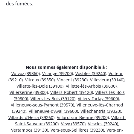
des fumées.
Nous sommes également disponible à
:
Vulvoz (39360)
,
Vriange (39700)
,
Vosbles (39240)
,
Voiteur
(39210)
,
Vitreux (39350)
,
Vincent (39230)
,
Villevieux (39140)
,
Villette-lès-Dole (39100)
,
Villette-lès-Arbois (39600)
,
Villerserine (39800)
,
Villers-Robert (39120)
,
Villers-les-Bois
(39800)
,
Villers-les-Bois (39120)
,
Villers-Farlay (39600)
,
Villeneuve-sous-Pymont (39570)
,
Villeneuve-lès-Charnod
(39240)
,
Villeneuve-d’Aval (39600)
,
Villechantria (39320)
,
Villards-d’Héria (39260)
,
Villard-sur-Bienne (39200)
,
Villard-
Saint-Sauveur (39200)
,
Vevy (39570)
,
Vescles (39240)
,
Vertamboz (39130)
,
Vers-sous-Sellières (39230)
,
Vers-en-