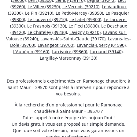
(39600)
,
Lent (39300)
,
Lemuy (39110)
,
Légna (39240)
,
Lect
(39260)
,
Le Villey (39230)
,
Le Vernois (39210)
,
Le Vaudioux
(39300)
,
Le Pin (39210)
,
Le Petit-Mercey (39350)
,
Le Pasquier
(39300)
,
Le Louverot (39210)
,
Le Latet (39300)
,
Le Larderet
(39300)
,
Le Frasnois (39130)
,
Le Fied (39800)
,
Le Deschaux
(39120)
,
Le Chateley (39230)
,
Lavigny (39210)
,
Lavans-sur-
Valouse (39240)
,
Lavans-lès-Saint-Claude (39170)
,
Lavans-lès-
Dole (39700)
,
Lavangeot (39700)
,
Lavancia-Epercy (01590)
,
L’Aubépin (39160)
,
Larrivoire (39360)
,
Larnaud (39140)
,
Largillay-Marsonnay (39130)
Des professionnels expérimentés en Ramonage chaudière à
Saint-Maur – 39570 sont prêts à intervenir pour répondre à
vos besoins.
À la recherche d’un professionnel pour le Ramonage
chaudière à Saint-Maur – 39570 ?
Faites appel à notre équipe dès aujourd’hui !
Un devis gratuit vous est proposé sur simple demande.
Quel que soit votre besoin, nous vous garantissons un
service professionnel.