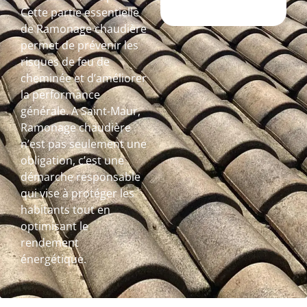
Cette partie essentielle
de Ramonage chaudière
permet de prévenir les
risques de feu de
cheminée et d’améliorer
la performance
générale. A Saint-Maur,
Ramonage chaudière
n’est pas seulement une
obligation, c’est une
démarche responsable
qui vise à protéger les
habitants tout en
optimisant le
rendement
énergétique.