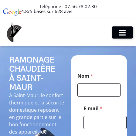
Téléphone :
07.56.78.02.30
4.8/5 basés sur 628 avis
RAMONAGE
CHAUDIÈRE
*
Nom
*
À SAINT-
*
E
MAUR
-
m
A Saint-Maur, le confort
a
thermique et la sécurité
i
E-mail
*
domestique reposent
l
en grande partie sur le
bon fonctionnement
des appareils de