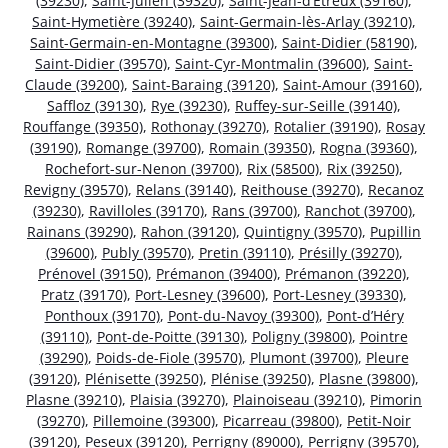
(39230)
,
Saint-Julien (39320)
,
Saint-Jean-d’Étreux (39160)
,
Saint-Hymetière (39240)
,
Saint-Germain-lès-Arlay (39210)
,
Saint-Germain-en-Montagne (39300)
,
Saint-Didier (58190)
,
Saint-Didier (39570)
,
Saint-Cyr-Montmalin (39600)
,
Saint-
Claude (39200)
,
Saint-Baraing (39120)
,
Saint-Amour (39160)
,
Saffloz (39130)
,
Rye (39230)
,
Ruffey-sur-Seille (39140)
,
Rouffange (39350)
,
Rothonay (39270)
,
Rotalier (39190)
,
Rosay
(39190)
,
Romange (39700)
,
Romain (39350)
,
Rogna (39360)
,
Rochefort-sur-Nenon (39700)
,
Rix (58500)
,
Rix (39250)
,
Revigny (39570)
,
Relans (39140)
,
Reithouse (39270)
,
Recanoz
(39230)
,
Ravilloles (39170)
,
Rans (39700)
,
Ranchot (39700)
,
Rainans (39290)
,
Rahon (39120)
,
Quintigny (39570)
,
Pupillin
(39600)
,
Publy (39570)
,
Pretin (39110)
,
Présilly (39270)
,
Prénovel (39150)
,
Prémanon (39400)
,
Prémanon (39220)
,
Pratz (39170)
,
Port-Lesney (39600)
,
Port-Lesney (39330)
,
Ponthoux (39170)
,
Pont-du-Navoy (39300)
,
Pont-d’Héry
(39110)
,
Pont-de-Poitte (39130)
,
Poligny (39800)
,
Pointre
(39290)
,
Poids-de-Fiole (39570)
,
Plumont (39700)
,
Pleure
(39120)
,
Plénisette (39250)
,
Plénise (39250)
,
Plasne (39800)
,
Plasne (39210)
,
Plaisia (39270)
,
Plainoiseau (39210)
,
Pimorin
(39270)
,
Pillemoine (39300)
,
Picarreau (39800)
,
Petit-Noir
(39120)
,
Peseux (39120)
,
Perrigny (89000)
,
Perrigny (39570)
,