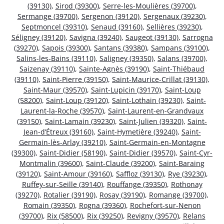
(39130)
,
Sirod (39300)
,
Serre-les-Moulières (39700)
,
Sermange (39700)
,
Sergenon (39120)
,
Sergenaux (39230)
,
Septmoncel (39310)
,
Senaud (39160)
,
Sellières (39230)
,
Séligney (39120)
,
Savigna (39240)
,
Saugeot (39130)
,
Sarrogna
(39270)
,
Sapois (39300)
,
Santans (39380)
,
Sampans (39100)
,
Salins-les-Bains (39110)
,
Saligney (39350)
,
Salans (39700)
,
Saizenay (39110)
,
Sainte-Agnès (39190)
,
Saint-Thiébaud
(39110)
,
Saint-Pierre (39150)
,
Saint-Maurice-Crillat (39130)
,
Saint-Maur (39570)
,
Saint-Lupicin (39170)
,
Saint-Loup
(58200)
,
Saint-Loup (39120)
,
Saint-Lothain (39230)
,
Saint-
Laurent-la-Roche (39570)
,
Saint-Laurent-en-Grandvaux
(39150)
,
Saint-Lamain (39230)
,
Saint-Julien (39320)
,
Saint-
Jean-d’Étreux (39160)
,
Saint-Hymetière (39240)
,
Saint-
Germain-lès-Arlay (39210)
,
Saint-Germain-en-Montagne
(39300)
,
Saint-Didier (58190)
,
Saint-Didier (39570)
,
Saint-Cyr-
Montmalin (39600)
,
Saint-Claude (39200)
,
Saint-Baraing
(39120)
,
Saint-Amour (39160)
,
Saffloz (39130)
,
Rye (39230)
,
Ruffey-sur-Seille (39140)
,
Rouffange (39350)
,
Rothonay
(39270)
,
Rotalier (39190)
,
Rosay (39190)
,
Romange (39700)
,
Romain (39350)
,
Rogna (39360)
,
Rochefort-sur-Nenon
(39700)
,
Rix (58500)
,
Rix (39250)
,
Revigny (39570)
,
Relans