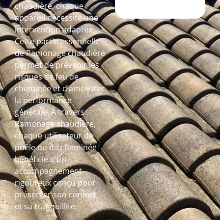
chaudière, chaque
appareil nécessite une
intervention adaptée.
Cette partie essentielle
de Ramonage chaudière
permet de prévenir les
risques de feu de
cheminée et d’améliorer
la performance
générale. À travers
Ramonage chaudière,
chaque utilisateur de
poêle ou de cheminée
bénéficie d’un
accompagnement
rigoureux conçu pour
préserver son confort
et sa tranquillité.