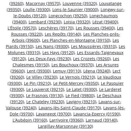
(39260)
,
Macornay (39570)
,
Louvenne (39320)
,
Louvatange
(39350)
,
Loulle (39300)
,
Lons-le-Saunier (39000)
,
Longwy-sur-
le-Doubs (39120)
,
Longcochon (39250)
,
Longchaumois
(39400)
,
Lombard (39230)
,
Loisia (39320)
,
Lézat (39400)
,
L’Étoile (39570)
,
Leschères (39170)
,
Les Rousses (39400)
,
Les
Rousses (39220)
,
Les Repôts (39140)
,
Les Planches-près-
Arbois (39600)
,
Les Planches-en-Montagne (39150)
,
Les
Piards (39150)
,
Les Nans (39300)
,
Les Moussières (39310)
,
Les
Molunes (39310)
,
Les Hays (39120)
,
Les Essards-Taignevaux
(39120)
,
Les Deux-Fays (39230)
,
Les Crozets (39260)
,
Les
Chalesmes (39150)
,
Les Bouchoux (39370)
,
Les Arsures
(39600)
,
Lent (39300)
,
Lemuy (39110)
,
Légna (39240)
,
Lect
(39260)
,
Le Villey (39230)
,
Le Vernois (39210)
,
Le Vaudioux
(39300)
,
Le Pin (39210)
,
Le Petit-Mercey (39350)
,
Le Pasquier
(39300)
,
Le Louverot (39210)
,
Le Latet (39300)
,
Le Larderet
(39300)
,
Le Frasnois (39130)
,
Le Fied (39800)
,
Le Deschaux
(39120)
,
Le Chateley (39230)
,
Lavigny (39210)
,
Lavans-sur-
Valouse (39240)
,
Lavans-lès-Saint-Claude (39170)
,
Lavans-lès-
Dole (39700)
,
Lavangeot (39700)
,
Lavancia-Epercy (01590)
,
L’Aubépin (39160)
,
Larrivoire (39360)
,
Larnaud (39140)
,
Largillay-Marsonnay (39130)