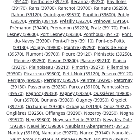
(39140)
,
Reithouse (39270)
,
Recanoz (39230)
,
Ravilloles
(39170)
,
Rans (39700)
,
Ranchot (39700)
,
Rainans (39290)
,
Rahon (39120)
,
Quintigny (39570)
,
Pupillin (39600)
,
Publy
(39570)
,
Pretin (39110)
,
Présilly (39270)
,
Prénovel (39150)
,
Prémanon (39400)
,
Prémanon (39220)
,
Pratz (39170)
,
Port-
Lesney (39600)
,
Port-Lesney (39330)
,
Ponthoux (39170)
,
Pont-
du-Navoy (39300)
,
Pont-d’Héry (39110)
,
Pont-de-Poitte
(39130)
,
Poligny (39800)
,
Pointre (39290)
,
Poids-de-Fiole
(39570)
,
Plumont (39700)
,
Pleure (39120)
,
Plénisette (39250)
,
Plénise (39250)
,
Plasne (39800)
,
Plasne (39210)
,
Plaisia
(39270)
,
Plainoiseau (39210)
,
Pimorin (39270)
,
Pillemoine
(39300)
,
Picarreau (39800)
,
Petit-Noir (39120)
,
Peseux (39120)
,
Perrigny (89000)
,
Perrigny (39570)
,
Peintre (39290)
,
Patornay
(39130)
,
Passenans (39230)
,
Parcey (39100)
,
Pannessières
(39570)
,
Pagnoz (39330)
,
Pagney (39350)
,
Oussières (39800)
,
Our (39700)
,
Ounans (39380)
,
Ougney (39350)
,
Orgelet
(39270)
,
Orchamps (39700)
,
Orbagna (39190)
,
Onoz (39270)
,
Onglières (39250)
,
Offlanges (39290)
,
Nozeroy (39250)
,
Nogna
(39570)
,
Ney (39300)
,
Nevy-sur-Seille (39210)
,
Nevy-lès-Dole
(39380)
,
Neuvilley (39800)
,
Neublans-Abergement (39120)
,
Nantey (39160)
,
Nancuise (39270)
,
Nance (39140)
,
Nanc-lès-
Saint-Amour (39160)
,
Mutigney (39290)
,
Moutoux (39300)
,