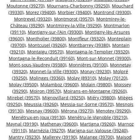
Moutonne (39270)
,
Mournans-Charbonny (39250)
,
Mouchard
(39330)
,
Morez (39400)
,
Morbier (39400)
,
Montrond (39300)
,
Montrevel (39320)
,
Montmorot (39570)
,
Montmirey-le-
Château (39290)
,
Montmirey-la-Ville (39290)
,
Montmarlon
(39110)
,
Montigny-sur-l’Ain (39300)
,
Montigny-lès-Arsures
(39600)
,
Montholier (39800)
,
Montfleur (39320)
,
Monteplain
(39700)
,
Montcusel (39260)
,
Montbarrey (39380)
,
Montain
(39210)
,
Montaigu (39570)
,
Montagna-le-Templier (39320)
,
Montagna-le-Reconduit (39160)
,
Mont-sur-Monnet (39300)
,
Mont-sous-Vaudrey (39380)
,
Monnières (39100)
,
Monnetay
(39320)
,
Monnet-la-Ville (39300)
,
Monay (39230)
,
Molpré
(39250)
,
Molinges (39360)
,
Molay (89310)
,
Molay (70120)
,
Molay (39500)
,
Molamboz (39600)
,
Molain (39800)
,
Moissey
(39290)
,
Moiron (39570)
,
Moirans-en-Montagne (39260)
,
Mirebel (39570)
,
Mignovillard (39250)
,
Miéry (39800)
,
Mièges
(39250)
,
Meussia (39260)
,
Messia-sur-Sorne (39570)
,
Mesnois
(39130)
,
Mesnay (39600)
,
Mérona (39270)
,
Menotey (39290)
,
Menétrux-en-Joux (39130)
,
Menétru-le-Vignoble (39210)
,
Maynal (39190)
,
Mathenay (39600)
,
Martigna (39260)
,
Marnoz
(39110)
,
Marnézia (39270)
,
Marigna-sur-Valouse (39240)
,
Mantry (39230)
,
Mallerey (39190)
,
Malange (39700)
,
Maisod