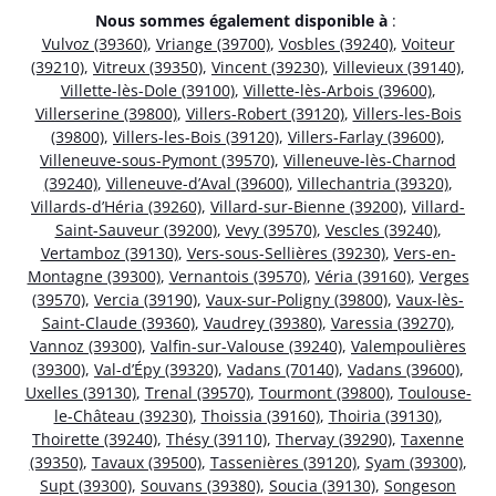
Nous sommes également disponible à
:
Vulvoz (39360)
,
Vriange (39700)
,
Vosbles (39240)
,
Voiteur
(39210)
,
Vitreux (39350)
,
Vincent (39230)
,
Villevieux (39140)
,
Villette-lès-Dole (39100)
,
Villette-lès-Arbois (39600)
,
Villerserine (39800)
,
Villers-Robert (39120)
,
Villers-les-Bois
(39800)
,
Villers-les-Bois (39120)
,
Villers-Farlay (39600)
,
Villeneuve-sous-Pymont (39570)
,
Villeneuve-lès-Charnod
(39240)
,
Villeneuve-d’Aval (39600)
,
Villechantria (39320)
,
Villards-d’Héria (39260)
,
Villard-sur-Bienne (39200)
,
Villard-
Saint-Sauveur (39200)
,
Vevy (39570)
,
Vescles (39240)
,
Vertamboz (39130)
,
Vers-sous-Sellières (39230)
,
Vers-en-
Montagne (39300)
,
Vernantois (39570)
,
Véria (39160)
,
Verges
(39570)
,
Vercia (39190)
,
Vaux-sur-Poligny (39800)
,
Vaux-lès-
Saint-Claude (39360)
,
Vaudrey (39380)
,
Varessia (39270)
,
Vannoz (39300)
,
Valfin-sur-Valouse (39240)
,
Valempoulières
(39300)
,
Val-d’Épy (39320)
,
Vadans (70140)
,
Vadans (39600)
,
Uxelles (39130)
,
Trenal (39570)
,
Tourmont (39800)
,
Toulouse-
le-Château (39230)
,
Thoissia (39160)
,
Thoiria (39130)
,
Thoirette (39240)
,
Thésy (39110)
,
Thervay (39290)
,
Taxenne
(39350)
,
Tavaux (39500)
,
Tassenières (39120)
,
Syam (39300)
,
Supt (39300)
,
Souvans (39380)
,
Soucia (39130)
,
Songeson