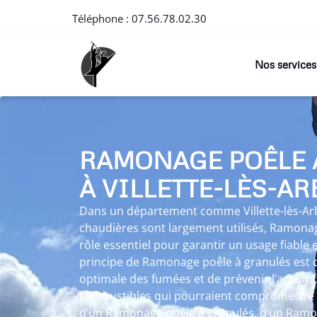
Téléphone :
07.56.78.02.30
Nos services
RAMONAGE POÊLE 
À VILLETTE-LÈS-AR
Dans un département comme Villette-lès-Arbo
chaudières sont largement utilisés, Ramona
rôle essentiel pour garantir un usage fiable e
principe de Ramonage poêle à granulés est 
optimale des fumées et de prévenir l’accumu
combustibles qui pourraient compromettre le
d’un Ramonage poêle à granulés, d’un Ramon