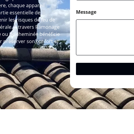
re, chaque appareil
Message
rtie essentielle de
ir les risques de feu de
érale. À travers Ramonage
le ou de cheminée bénéficie
préserver son confort et