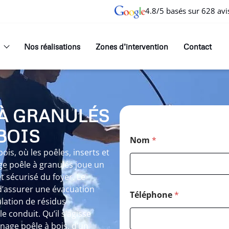
4.8/5 basés sur 628 avi
Nos réalisations
Zones d’intervention
Contact
À GRANULÉS
BOIS
Nom
*
is, où les poêles, inserts et
ge poêle à granulés joue un
t sécurisé du foyer. Le
d’assurer une évacuation
Téléphone
*
lation de résidus
 conduit. Qu’il s’agisse
age poêle à bois, d’un