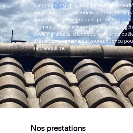
Ramonage insert ou d’un Ramonage chaudiè
nécessite une intervention adaptée. Cette pa
Ramonage poêle à granulés permet de préven
cheminée et d’améliorer la performance gén
poêle à granulés, chaque utilisateur de poê
d’un accompagnement rigoureux conçu pour 
sa tranquillité.
Nos prestations