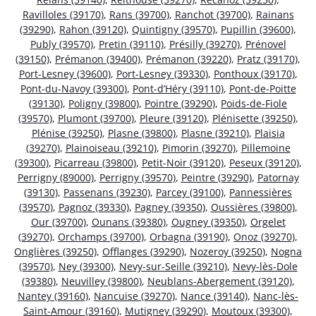
Ravilloles (39170)
,
Rans (39700)
,
Ranchot (39700)
,
Rainans
(39290)
,
Rahon (39120)
,
Quintigny (39570)
,
Pupillin (39600)
,
Publy (39570)
,
Pretin (39110)
,
Présilly (39270)
,
Prénovel
(39150)
,
Prémanon (39400)
,
Prémanon (39220)
,
Pratz (39170)
,
Port-Lesney (39600)
,
Port-Lesney (39330)
,
Ponthoux (39170)
,
Pont-du-Navoy (39300)
,
Pont-d’Héry (39110)
,
Pont-de-Poitte
(39130)
,
Poligny (39800)
,
Pointre (39290)
,
Poids-de-Fiole
(39570)
,
Plumont (39700)
,
Pleure (39120)
,
Plénisette (39250)
,
Plénise (39250)
,
Plasne (39800)
,
Plasne (39210)
,
Plaisia
(39270)
,
Plainoiseau (39210)
,
Pimorin (39270)
,
Pillemoine
(39300)
,
Picarreau (39800)
,
Petit-Noir (39120)
,
Peseux (39120)
,
Perrigny (89000)
,
Perrigny (39570)
,
Peintre (39290)
,
Patornay
(39130)
,
Passenans (39230)
,
Parcey (39100)
,
Pannessières
(39570)
,
Pagnoz (39330)
,
Pagney (39350)
,
Oussières (39800)
,
Our (39700)
,
Ounans (39380)
,
Ougney (39350)
,
Orgelet
(39270)
,
Orchamps (39700)
,
Orbagna (39190)
,
Onoz (39270)
,
Onglières (39250)
,
Offlanges (39290)
,
Nozeroy (39250)
,
Nogna
(39570)
,
Ney (39300)
,
Nevy-sur-Seille (39210)
,
Nevy-lès-Dole
(39380)
,
Neuvilley (39800)
,
Neublans-Abergement (39120)
,
Nantey (39160)
,
Nancuise (39270)
,
Nance (39140)
,
Nanc-lès-
Saint-Amour (39160)
,
Mutigney (39290)
,
Moutoux (39300)
,