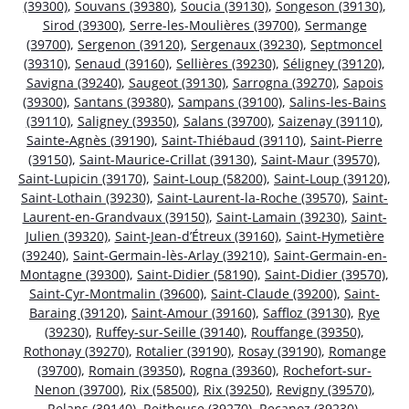
(39300)
,
Souvans (39380)
,
Soucia (39130)
,
Songeson (39130)
,
Sirod (39300)
,
Serre-les-Moulières (39700)
,
Sermange
(39700)
,
Sergenon (39120)
,
Sergenaux (39230)
,
Septmoncel
(39310)
,
Senaud (39160)
,
Sellières (39230)
,
Séligney (39120)
,
Savigna (39240)
,
Saugeot (39130)
,
Sarrogna (39270)
,
Sapois
(39300)
,
Santans (39380)
,
Sampans (39100)
,
Salins-les-Bains
(39110)
,
Saligney (39350)
,
Salans (39700)
,
Saizenay (39110)
,
Sainte-Agnès (39190)
,
Saint-Thiébaud (39110)
,
Saint-Pierre
(39150)
,
Saint-Maurice-Crillat (39130)
,
Saint-Maur (39570)
,
Saint-Lupicin (39170)
,
Saint-Loup (58200)
,
Saint-Loup (39120)
,
Saint-Lothain (39230)
,
Saint-Laurent-la-Roche (39570)
,
Saint-
Laurent-en-Grandvaux (39150)
,
Saint-Lamain (39230)
,
Saint-
Julien (39320)
,
Saint-Jean-d’Étreux (39160)
,
Saint-Hymetière
(39240)
,
Saint-Germain-lès-Arlay (39210)
,
Saint-Germain-en-
Montagne (39300)
,
Saint-Didier (58190)
,
Saint-Didier (39570)
,
Saint-Cyr-Montmalin (39600)
,
Saint-Claude (39200)
,
Saint-
Baraing (39120)
,
Saint-Amour (39160)
,
Saffloz (39130)
,
Rye
(39230)
,
Ruffey-sur-Seille (39140)
,
Rouffange (39350)
,
Rothonay (39270)
,
Rotalier (39190)
,
Rosay (39190)
,
Romange
(39700)
,
Romain (39350)
,
Rogna (39360)
,
Rochefort-sur-
Nenon (39700)
,
Rix (58500)
,
Rix (39250)
,
Revigny (39570)
,
Relans (39140)
,
Reithouse (39270)
,
Recanoz (39230)
,