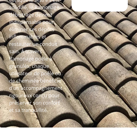
Lorsque le bistre s’est
solidifié, le Ramonage
débistrage devient
indispensable pour
éliminer ces dépôts
inflammables et
restaurer un conduit
sain. À travers
Ramonage poêle à
granulés, chaque
utilisateur de poêle ou
de cheminée bénéficie
d’un accompagnement
rigoureux conçu pour
préserver son confort
et sa tranquillité.