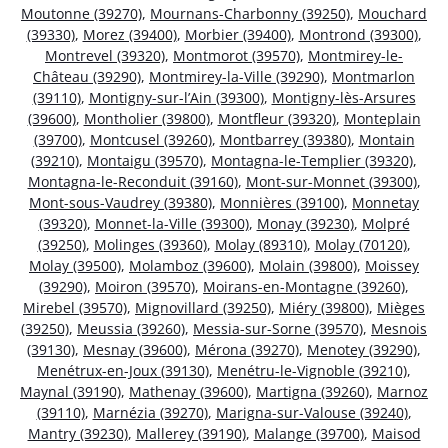
Moutonne (39270)
,
Mournans-Charbonny (39250)
,
Mouchard
(39330)
,
Morez (39400)
,
Morbier (39400)
,
Montrond (39300)
,
Montrevel (39320)
,
Montmorot (39570)
,
Montmirey-le-
Château (39290)
,
Montmirey-la-Ville (39290)
,
Montmarlon
(39110)
,
Montigny-sur-l’Ain (39300)
,
Montigny-lès-Arsures
(39600)
,
Montholier (39800)
,
Montfleur (39320)
,
Monteplain
(39700)
,
Montcusel (39260)
,
Montbarrey (39380)
,
Montain
(39210)
,
Montaigu (39570)
,
Montagna-le-Templier (39320)
,
Montagna-le-Reconduit (39160)
,
Mont-sur-Monnet (39300)
,
Mont-sous-Vaudrey (39380)
,
Monnières (39100)
,
Monnetay
(39320)
,
Monnet-la-Ville (39300)
,
Monay (39230)
,
Molpré
(39250)
,
Molinges (39360)
,
Molay (89310)
,
Molay (70120)
,
Molay (39500)
,
Molamboz (39600)
,
Molain (39800)
,
Moissey
(39290)
,
Moiron (39570)
,
Moirans-en-Montagne (39260)
,
Mirebel (39570)
,
Mignovillard (39250)
,
Miéry (39800)
,
Mièges
(39250)
,
Meussia (39260)
,
Messia-sur-Sorne (39570)
,
Mesnois
(39130)
,
Mesnay (39600)
,
Mérona (39270)
,
Menotey (39290)
,
Menétrux-en-Joux (39130)
,
Menétru-le-Vignoble (39210)
,
Maynal (39190)
,
Mathenay (39600)
,
Martigna (39260)
,
Marnoz
(39110)
,
Marnézia (39270)
,
Marigna-sur-Valouse (39240)
,
Mantry (39230)
,
Mallerey (39190)
,
Malange (39700)
,
Maisod