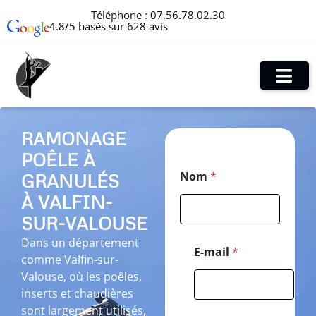
Téléphone :
07.56.78.02.30
4.8/5 basés sur 628 avis
RAMONAGE
POÊLE À
*
Nom
*
GRANULÉS
N
o
À VALFIN-
m
C
SUR-VALOUSE
o
Dans un département
d
E-mail
*
comme Valfin-sur-
e
Valouse, où les poêles,
inserts et chaudières
sont largement utilisés,