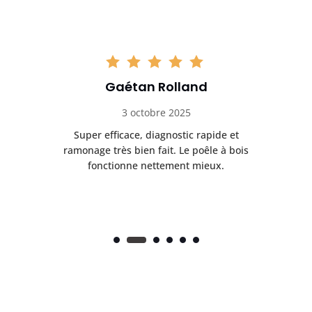
Gaétan Rolland
3 octobre 2025
tre
Super efficace, diagnostic rapide et
Le
t
ramonage très bien fait. Le poêle à bois
ét
fonctionne nettement mieux.