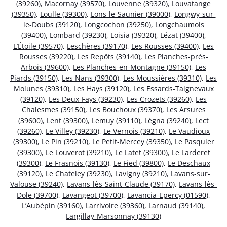
(39260)
,
Macornay (39570)
,
Louvenne (39320)
,
Louvatange
(39350)
,
Loulle (39300)
,
Lons-le-Saunier (39000)
,
Longwy-sur-
le-Doubs (39120)
,
Longcochon (39250)
,
Longchaumois
(39400)
,
Lombard (39230)
,
Loisia (39320)
,
Lézat (39400)
,
L’Étoile (39570)
,
Leschères (39170)
,
Les Rousses (39400)
,
Les
Rousses (39220)
,
Les Repôts (39140)
,
Les Planches-près-
Arbois (39600)
,
Les Planches-en-Montagne (39150)
,
Les
Piards (39150)
,
Les Nans (39300)
,
Les Moussières (39310)
,
Les
Molunes (39310)
,
Les Hays (39120)
,
Les Essards-Taignevaux
(39120)
,
Les Deux-Fays (39230)
,
Les Crozets (39260)
,
Les
Chalesmes (39150)
,
Les Bouchoux (39370)
,
Les Arsures
(39600)
,
Lent (39300)
,
Lemuy (39110)
,
Légna (39240)
,
Lect
(39260)
,
Le Villey (39230)
,
Le Vernois (39210)
,
Le Vaudioux
(39300)
,
Le Pin (39210)
,
Le Petit-Mercey (39350)
,
Le Pasquier
(39300)
,
Le Louverot (39210)
,
Le Latet (39300)
,
Le Larderet
(39300)
,
Le Frasnois (39130)
,
Le Fied (39800)
,
Le Deschaux
(39120)
,
Le Chateley (39230)
,
Lavigny (39210)
,
Lavans-sur-
Valouse (39240)
,
Lavans-lès-Saint-Claude (39170)
,
Lavans-lès-
Dole (39700)
,
Lavangeot (39700)
,
Lavancia-Epercy (01590)
,
L’Aubépin (39160)
,
Larrivoire (39360)
,
Larnaud (39140)
,
Largillay-Marsonnay (39130)