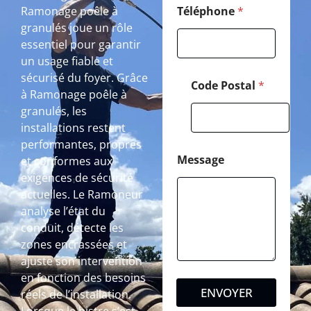
Ramonage poêle à
Téléphone
*
granulés joue un rôle
essentiel pour garantir
un usage fiable et
sécurisé du foyer. Grâce
Code Postal
*
à Ramonage poêle à
granulés, les
installations restent
performantes, propres
Message
et conformes aux
exigences de sécurité
actuelles. Le Ramoneur
analyse l’état du
conduit, détecte les
zones encrassées et
ajuste son intervention
en fonction des besoins
ENVOYER
réels de l’installation.