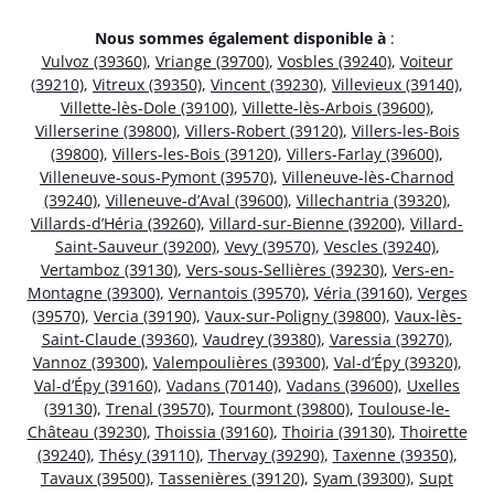
Nous sommes également disponible à
:
Vulvoz (39360)
,
Vriange (39700)
,
Vosbles (39240)
,
Voiteur
(39210)
,
Vitreux (39350)
,
Vincent (39230)
,
Villevieux (39140)
,
Villette-lès-Dole (39100)
,
Villette-lès-Arbois (39600)
,
Villerserine (39800)
,
Villers-Robert (39120)
,
Villers-les-Bois
(39800)
,
Villers-les-Bois (39120)
,
Villers-Farlay (39600)
,
Villeneuve-sous-Pymont (39570)
,
Villeneuve-lès-Charnod
(39240)
,
Villeneuve-d’Aval (39600)
,
Villechantria (39320)
,
Villards-d’Héria (39260)
,
Villard-sur-Bienne (39200)
,
Villard-
Saint-Sauveur (39200)
,
Vevy (39570)
,
Vescles (39240)
,
Vertamboz (39130)
,
Vers-sous-Sellières (39230)
,
Vers-en-
Montagne (39300)
,
Vernantois (39570)
,
Véria (39160)
,
Verges
(39570)
,
Vercia (39190)
,
Vaux-sur-Poligny (39800)
,
Vaux-lès-
Saint-Claude (39360)
,
Vaudrey (39380)
,
Varessia (39270)
,
Vannoz (39300)
,
Valempoulières (39300)
,
Val-d’Épy (39320)
,
Val-d’Épy (39160)
,
Vadans (70140)
,
Vadans (39600)
,
Uxelles
(39130)
,
Trenal (39570)
,
Tourmont (39800)
,
Toulouse-le-
Château (39230)
,
Thoissia (39160)
,
Thoiria (39130)
,
Thoirette
(39240)
,
Thésy (39110)
,
Thervay (39290)
,
Taxenne (39350)
,
Tavaux (39500)
,
Tassenières (39120)
,
Syam (39300)
,
Supt