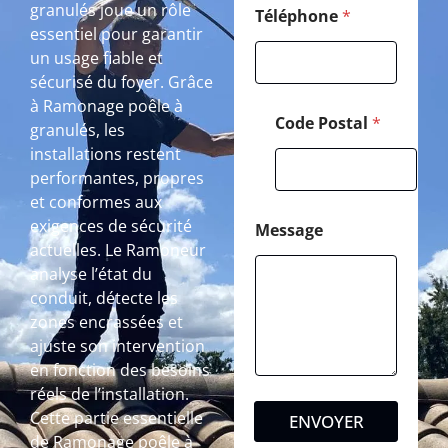
granulés joue un rôle
Téléphone
*
essentiel pour garantir
un usage fiable et
sécurisé du foyer. Grâce
à Ramonage poêle à
Code Postal
*
granulés, les
installations restent
performantes, propres
et conformes aux
exigences de sécurité
Message
actuelles. Le Ramoneur
analyse l’état du
conduit, détecte les
zones encrassées et
ajuste son intervention
en fonction des besoins
réels de l’installation.
Cette partie essentielle
ENVOYER
de Ramonage poêle à