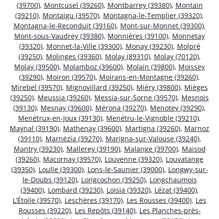
(39700)
,
Montcusel (39260)
,
Montbarrey (39380)
,
Montain
(39210)
,
Montaigu (39570)
,
Montagna-le-Templier (39320)
,
Montagna-le-Reconduit (39160)
,
Mont-sur-Monnet (39300)
,
Mont-sous-Vaudrey (39380)
,
Monnières (39100)
,
Monnetay
(39320)
,
Monnet-la-Ville (39300)
,
Monay (39230)
,
Molpré
(39250)
,
Molinges (39360)
,
Molay (89310)
,
Molay (70120)
,
Molay (39500)
,
Molamboz (39600)
,
Molain (39800)
,
Moissey
(39290)
,
Moiron (39570)
,
Moirans-en-Montagne (39260)
,
Mirebel (39570)
,
Mignovillard (39250)
,
Miéry (39800)
,
Mièges
(39250)
,
Meussia (39260)
,
Messia-sur-Sorne (39570)
,
Mesnois
(39130)
,
Mesnay (39600)
,
Mérona (39270)
,
Menotey (39290)
,
Menétrux-en-Joux (39130)
,
Menétru-le-Vignoble (39210)
,
Maynal (39190)
,
Mathenay (39600)
,
Martigna (39260)
,
Marnoz
(39110)
,
Marnézia (39270)
,
Marigna-sur-Valouse (39240)
,
Mantry (39230)
,
Mallerey (39190)
,
Malange (39700)
,
Maisod
(39260)
,
Macornay (39570)
,
Louvenne (39320)
,
Louvatange
(39350)
,
Loulle (39300)
,
Lons-le-Saunier (39000)
,
Longwy-sur-
le-Doubs (39120)
,
Longcochon (39250)
,
Longchaumois
(39400)
,
Lombard (39230)
,
Loisia (39320)
,
Lézat (39400)
,
L’Étoile (39570)
,
Leschères (39170)
,
Les Rousses (39400)
,
Les
Rousses (39220)
,
Les Repôts (39140)
,
Les Planches-près-