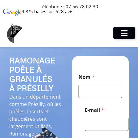
Téléphone :
07.56.78.02.30
4.8/5 basés sur 628 avis
RAMONAGE
POÊLE À
C
Nom
*
GRANULÉS
o
d
À PRÉSILLY
e
*
Dans un département
P
comme Présilly, où les
o
E-mail
*
poêles, inserts et
s
chaudières sont
t
a
largement utilisés,
l
Ramonage poêle à