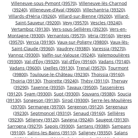
Villeneuve-sous-Pymont (39570)
,
Villeneuve-lès-Charnod
(39240)
,
Villeneuve-d’Aval (39600)
,
Villechantria (39320)
,
Villards-d’Héria (39260)
,
Villard-sur-Bienne (39200)
,
Villard-
Saint-Sauveur (39200)
,
Vevy (39570)
,
Vescles (39240)
,
Vertamboz (39130)
,
Vers-sous-Sellières (39230)
,
Vers-en-
Montagne (39300)
,
Vernantois (39570)
,
Véria (39160)
,
Verges
(39570)
,
Vercia (39190)
,
Vaux-sur-Poligny (39800)
,
Vaux-lès-
Saint-Claude (39360)
,
Vaudrey (39380)
,
Varessia (39270)
,
Vannoz (39300)
,
Valfin-sur-Valouse (39240)
,
Valempoulières
(39300)
,
Val-d’Épy (39320)
,
Val-d’Épy (39160)
,
Vadans (70140)
,
Vadans (39600)
,
Uxelles (39130)
,
Trenal (39570)
,
Tourmont
(39800)
,
Toulouse-le-Château (39230)
,
Thoissia (39160)
,
Thoiria (39130)
,
Thoirette (39240)
,
Thésy (39110)
,
Thervay
(39290)
,
Taxenne (39350)
,
Tavaux (39500)
,
Tassenières
(39120)
,
Syam (39300)
,
Supt (39300)
,
Souvans (39380)
,
Soucia
(39130)
,
Songeson (39130)
,
Sirod (39300)
,
Serre-les-Moulières
(39700)
,
Sermange (39700)
,
Sergenon (39120)
,
Sergenaux
(39230)
,
Septmoncel (39310)
,
Senaud (39160)
,
Sellières
(39230)
,
Séligney (39120)
,
Savigna (39240)
,
Saugeot (39130)
,
Sarrogna (39270)
,
Sapois (39300)
,
Santans (39380)
,
Sampans
(39100)
,
Salins-les-Bains (39110)
,
Saligney (39350)
,
Salans