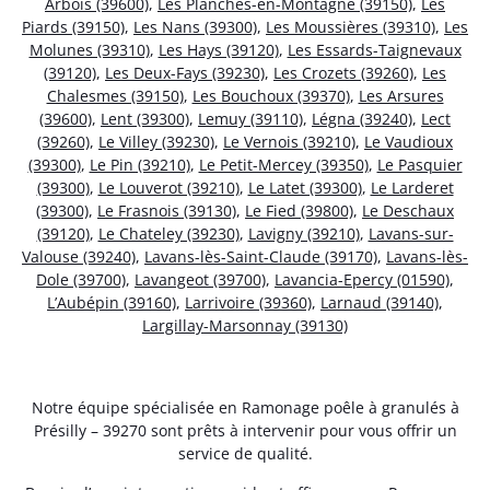
Arbois (39600)
,
Les Planches-en-Montagne (39150)
,
Les
Piards (39150)
,
Les Nans (39300)
,
Les Moussières (39310)
,
Les
Molunes (39310)
,
Les Hays (39120)
,
Les Essards-Taignevaux
(39120)
,
Les Deux-Fays (39230)
,
Les Crozets (39260)
,
Les
Chalesmes (39150)
,
Les Bouchoux (39370)
,
Les Arsures
(39600)
,
Lent (39300)
,
Lemuy (39110)
,
Légna (39240)
,
Lect
(39260)
,
Le Villey (39230)
,
Le Vernois (39210)
,
Le Vaudioux
(39300)
,
Le Pin (39210)
,
Le Petit-Mercey (39350)
,
Le Pasquier
(39300)
,
Le Louverot (39210)
,
Le Latet (39300)
,
Le Larderet
(39300)
,
Le Frasnois (39130)
,
Le Fied (39800)
,
Le Deschaux
(39120)
,
Le Chateley (39230)
,
Lavigny (39210)
,
Lavans-sur-
Valouse (39240)
,
Lavans-lès-Saint-Claude (39170)
,
Lavans-lès-
Dole (39700)
,
Lavangeot (39700)
,
Lavancia-Epercy (01590)
,
L’Aubépin (39160)
,
Larrivoire (39360)
,
Larnaud (39140)
,
Largillay-Marsonnay (39130)
Notre équipe spécialisée en Ramonage poêle à granulés à
Présilly – 39270 sont prêts à intervenir pour vous offrir un
service de qualité.