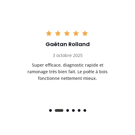
Gaétan Rolland
3 octobre 2025
tre
Super efficace, diagnostic rapide et
Le
t
ramonage très bien fait. Le poêle à bois
ét
fonctionne nettement mieux.