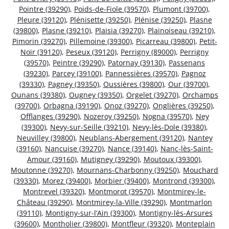
Pointre (39290)
,
Poids-de-Fiole (39570)
,
Plumont (39700)
,
Pleure (39120)
,
Plénisette (39250)
,
Plénise (39250)
,
Plasne
(39800)
,
Plasne (39210)
,
Plaisia (39270)
,
Plainoiseau (39210)
,
Pimorin (39270)
,
Pillemoine (39300)
,
Picarreau (39800)
,
Petit-
Noir (39120)
,
Peseux (39120)
,
Perrigny (89000)
,
Perrigny
(39570)
,
Peintre (39290)
,
Patornay (39130)
,
Passenans
(39230)
,
Parcey (39100)
,
Pannessières (39570)
,
Pagnoz
(39330)
,
Pagney (39350)
,
Oussières (39800)
,
Our (39700)
,
Ounans (39380)
,
Ougney (39350)
,
Orgelet (39270)
,
Orchamps
(39700)
,
Orbagna (39190)
,
Onoz (39270)
,
Onglières (39250)
,
Offlanges (39290)
,
Nozeroy (39250)
,
Nogna (39570)
,
Ney
(39300)
,
Nevy-sur-Seille (39210)
,
Nevy-lès-Dole (39380)
,
Neuvilley (39800)
,
Neublans-Abergement (39120)
,
Nantey
(39160)
,
Nancuise (39270)
,
Nance (39140)
,
Nanc-lès-Saint-
Amour (39160)
,
Mutigney (39290)
,
Moutoux (39300)
,
Moutonne (39270)
,
Mournans-Charbonny (39250)
,
Mouchard
(39330)
,
Morez (39400)
,
Morbier (39400)
,
Montrond (39300)
,
Montrevel (39320)
,
Montmorot (39570)
,
Montmirey-le-
Château (39290)
,
Montmirey-la-Ville (39290)
,
Montmarlon
(39110)
,
Montigny-sur-l’Ain (39300)
,
Montigny-lès-Arsures
(39600)
,
Montholier (39800)
,
Montfleur (39320)
,
Monteplain