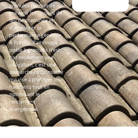
granulés permet de
prévenir les risques de
feu de cheminée et
d’améliorer la
performance générale.
A Présilly, Ramonage
poêle à granulés n’est
pas seulement une
obligation, c’est une
démarche responsable
qui vise à protéger les
habitants tout en
optimisant le
rendement
énergétique.