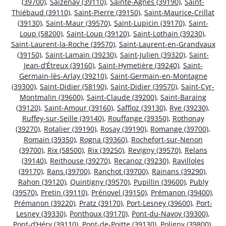
(39700)
,
Saizenay (39110)
,
Sainte-Agnès (39190)
,
Saint-
Thiébaud (39110)
,
Saint-Pierre (39150)
,
Saint-Maurice-Crillat
(39130)
,
Saint-Maur (39570)
,
Saint-Lupicin (39170)
,
Saint-
Loup (58200)
,
Saint-Loup (39120)
,
Saint-Lothain (39230)
,
Saint-Laurent-la-Roche (39570)
,
Saint-Laurent-en-Grandvaux
(39150)
,
Saint-Lamain (39230)
,
Saint-Julien (39320)
,
Saint-
Jean-d’Étreux (39160)
,
Saint-Hymetière (39240)
,
Saint-
Germain-lès-Arlay (39210)
,
Saint-Germain-en-Montagne
(39300)
,
Saint-Didier (58190)
,
Saint-Didier (39570)
,
Saint-Cyr-
Montmalin (39600)
,
Saint-Claude (39200)
,
Saint-Baraing
(39120)
,
Saint-Amour (39160)
,
Saffloz (39130)
,
Rye (39230)
,
Ruffey-sur-Seille (39140)
,
Rouffange (39350)
,
Rothonay
(39270)
,
Rotalier (39190)
,
Rosay (39190)
,
Romange (39700)
,
Romain (39350)
,
Rogna (39360)
,
Rochefort-sur-Nenon
(39700)
,
Rix (58500)
,
Rix (39250)
,
Revigny (39570)
,
Relans
(39140)
,
Reithouse (39270)
,
Recanoz (39230)
,
Ravilloles
(39170)
,
Rans (39700)
,
Ranchot (39700)
,
Rainans (39290)
,
Rahon (39120)
,
Quintigny (39570)
,
Pupillin (39600)
,
Publy
(39570)
,
Pretin (39110)
,
Prénovel (39150)
,
Prémanon (39400)
,
Prémanon (39220)
,
Pratz (39170)
,
Port-Lesney (39600)
,
Port-
Lesney (39330)
,
Ponthoux (39170)
,
Pont-du-Navoy (39300)
,
Pont-d’Héry (39110)
,
Pont-de-Poitte (39130)
,
Poligny (39800)
,