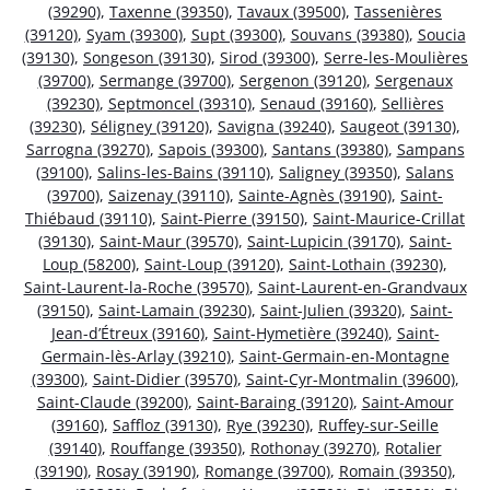
(39290)
,
Taxenne (39350)
,
Tavaux (39500)
,
Tassenières
(39120)
,
Syam (39300)
,
Supt (39300)
,
Souvans (39380)
,
Soucia
(39130)
,
Songeson (39130)
,
Sirod (39300)
,
Serre-les-Moulières
(39700)
,
Sermange (39700)
,
Sergenon (39120)
,
Sergenaux
(39230)
,
Septmoncel (39310)
,
Senaud (39160)
,
Sellières
(39230)
,
Séligney (39120)
,
Savigna (39240)
,
Saugeot (39130)
,
Sarrogna (39270)
,
Sapois (39300)
,
Santans (39380)
,
Sampans
(39100)
,
Salins-les-Bains (39110)
,
Saligney (39350)
,
Salans
(39700)
,
Saizenay (39110)
,
Sainte-Agnès (39190)
,
Saint-
Thiébaud (39110)
,
Saint-Pierre (39150)
,
Saint-Maurice-Crillat
(39130)
,
Saint-Maur (39570)
,
Saint-Lupicin (39170)
,
Saint-
Loup (58200)
,
Saint-Loup (39120)
,
Saint-Lothain (39230)
,
Saint-Laurent-la-Roche (39570)
,
Saint-Laurent-en-Grandvaux
(39150)
,
Saint-Lamain (39230)
,
Saint-Julien (39320)
,
Saint-
Jean-d’Étreux (39160)
,
Saint-Hymetière (39240)
,
Saint-
Germain-lès-Arlay (39210)
,
Saint-Germain-en-Montagne
(39300)
,
Saint-Didier (39570)
,
Saint-Cyr-Montmalin (39600)
,
Saint-Claude (39200)
,
Saint-Baraing (39120)
,
Saint-Amour
(39160)
,
Saffloz (39130)
,
Rye (39230)
,
Ruffey-sur-Seille
(39140)
,
Rouffange (39350)
,
Rothonay (39270)
,
Rotalier
(39190)
,
Rosay (39190)
,
Romange (39700)
,
Romain (39350)
,