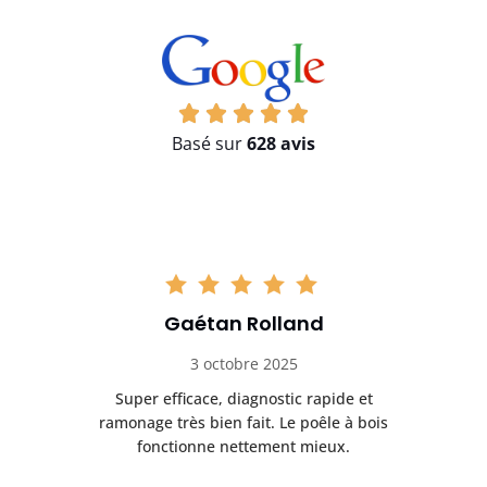
Basé sur
628 avis
Gaétan Rolland
3 octobre 2025
tre
Super efficace, diagnostic rapide et
Le
t
ramonage très bien fait. Le poêle à bois
ét
fonctionne nettement mieux.