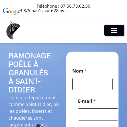
Téléphone :
07.56.78.02.30
4.8/5 basés sur 628 avis
RAMONAGE
POÊLE À
*
Nom
*
GRANULÉS
E
-
À SAINT-
m
a
DIDIER
i
Dans un département
l
E-mail
*
comme Saint-Didier, où
C
o
les poêles, inserts et
d
chaudières sont
e
largement utilisés,