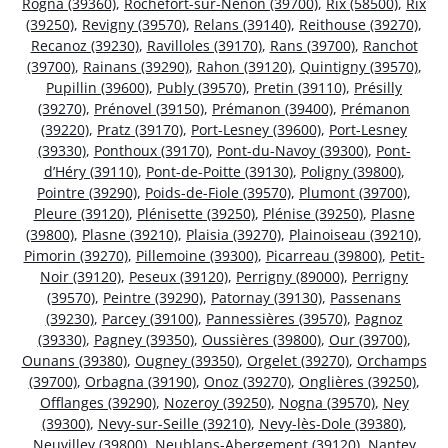
Rogna (39360)
,
Rochefort-sur-Nenon (39700)
,
Rix (58500)
,
Rix
(39250)
,
Revigny (39570)
,
Relans (39140)
,
Reithouse (39270)
,
Recanoz (39230)
,
Ravilloles (39170)
,
Rans (39700)
,
Ranchot
(39700)
,
Rainans (39290)
,
Rahon (39120)
,
Quintigny (39570)
,
Pupillin (39600)
,
Publy (39570)
,
Pretin (39110)
,
Présilly
(39270)
,
Prénovel (39150)
,
Prémanon (39400)
,
Prémanon
(39220)
,
Pratz (39170)
,
Port-Lesney (39600)
,
Port-Lesney
(39330)
,
Ponthoux (39170)
,
Pont-du-Navoy (39300)
,
Pont-
d’Héry (39110)
,
Pont-de-Poitte (39130)
,
Poligny (39800)
,
Pointre (39290)
,
Poids-de-Fiole (39570)
,
Plumont (39700)
,
Pleure (39120)
,
Plénisette (39250)
,
Plénise (39250)
,
Plasne
(39800)
,
Plasne (39210)
,
Plaisia (39270)
,
Plainoiseau (39210)
,
Pimorin (39270)
,
Pillemoine (39300)
,
Picarreau (39800)
,
Petit-
Noir (39120)
,
Peseux (39120)
,
Perrigny (89000)
,
Perrigny
(39570)
,
Peintre (39290)
,
Patornay (39130)
,
Passenans
(39230)
,
Parcey (39100)
,
Pannessières (39570)
,
Pagnoz
(39330)
,
Pagney (39350)
,
Oussières (39800)
,
Our (39700)
,
Ounans (39380)
,
Ougney (39350)
,
Orgelet (39270)
,
Orchamps
(39700)
,
Orbagna (39190)
,
Onoz (39270)
,
Onglières (39250)
,
Offlanges (39290)
,
Nozeroy (39250)
,
Nogna (39570)
,
Ney
(39300)
,
Nevy-sur-Seille (39210)
,
Nevy-lès-Dole (39380)
,
Neuvilley (39800)
,
Neublans-Abergement (39120)
,
Nantey