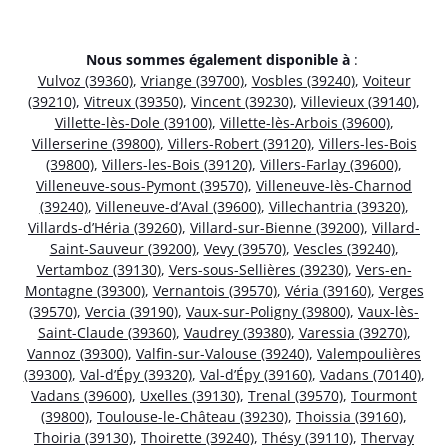
Nous sommes également disponible à
:
Vulvoz (39360)
,
Vriange (39700)
,
Vosbles (39240)
,
Voiteur
(39210)
,
Vitreux (39350)
,
Vincent (39230)
,
Villevieux (39140)
,
Villette-lès-Dole (39100)
,
Villette-lès-Arbois (39600)
,
Villerserine (39800)
,
Villers-Robert (39120)
,
Villers-les-Bois
(39800)
,
Villers-les-Bois (39120)
,
Villers-Farlay (39600)
,
Villeneuve-sous-Pymont (39570)
,
Villeneuve-lès-Charnod
(39240)
,
Villeneuve-d’Aval (39600)
,
Villechantria (39320)
,
Villards-d’Héria (39260)
,
Villard-sur-Bienne (39200)
,
Villard-
Saint-Sauveur (39200)
,
Vevy (39570)
,
Vescles (39240)
,
Vertamboz (39130)
,
Vers-sous-Sellières (39230)
,
Vers-en-
Montagne (39300)
,
Vernantois (39570)
,
Véria (39160)
,
Verges
(39570)
,
Vercia (39190)
,
Vaux-sur-Poligny (39800)
,
Vaux-lès-
Saint-Claude (39360)
,
Vaudrey (39380)
,
Varessia (39270)
,
Vannoz (39300)
,
Valfin-sur-Valouse (39240)
,
Valempoulières
(39300)
,
Val-d’Épy (39320)
,
Val-d’Épy (39160)
,
Vadans (70140)
,
Vadans (39600)
,
Uxelles (39130)
,
Trenal (39570)
,
Tourmont
(39800)
,
Toulouse-le-Château (39230)
,
Thoissia (39160)
,
Thoiria (39130)
,
Thoirette (39240)
,
Thésy (39110)
,
Thervay