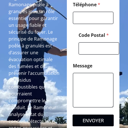
Ramonage poêle à
Téléphone
*
granulés joue un rôle
essentiel pour garantir
un usage fiable et
sécurisé du foyer. Le
Code Postal
*
principe de Ramonage
poêle à granulés est
d’assurer une
évacuation optimale
Message
des fumées et de
prévenir l’accumulation
de résidus
combustibles qui
pourraient
compromettre le
conduit. Le Ramoneur
analyse l’état du
ENVOYER
conduit, détecte les