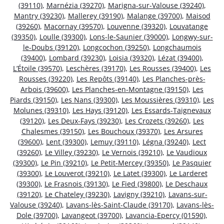
(39110)
,
Marnézia (39270)
,
Marigna-sur-Valouse (39240)
,
Mantry (39230)
,
Mallerey (39190)
,
Malange (39700)
,
Maisod
(39260)
,
Macornay (39570)
,
Louvenne (39320)
,
Louvatange
(39350)
,
Loulle (39300)
,
Lons-le-Saunier (39000)
,
Longwy-sur-
le-Doubs (39120)
,
Longcochon (39250)
,
Longchaumois
(39400)
,
Lombard (39230)
,
Loisia (39320)
,
Lézat (39400)
,
L’Étoile (39570)
,
Leschères (39170)
,
Les Rousses (39400)
,
Les
Rousses (39220)
,
Les Repôts (39140)
,
Les Planches-près-
Arbois (39600)
,
Les Planches-en-Montagne (39150)
,
Les
Piards (39150)
,
Les Nans (39300)
,
Les Moussières (39310)
,
Les
Molunes (39310)
,
Les Hays (39120)
,
Les Essards-Taignevaux
(39120)
,
Les Deux-Fays (39230)
,
Les Crozets (39260)
,
Les
Chalesmes (39150)
,
Les Bouchoux (39370)
,
Les Arsures
(39600)
,
Lent (39300)
,
Lemuy (39110)
,
Légna (39240)
,
Lect
(39260)
,
Le Villey (39230)
,
Le Vernois (39210)
,
Le Vaudioux
(39300)
,
Le Pin (39210)
,
Le Petit-Mercey (39350)
,
Le Pasquier
(39300)
,
Le Louverot (39210)
,
Le Latet (39300)
,
Le Larderet
(39300)
,
Le Frasnois (39130)
,
Le Fied (39800)
,
Le Deschaux
(39120)
,
Le Chateley (39230)
,
Lavigny (39210)
,
Lavans-sur-
Valouse (39240)
,
Lavans-lès-Saint-Claude (39170)
,
Lavans-lès-
Dole (39700)
,
Lavangeot (39700)
,
Lavancia-Epercy (01590)
,