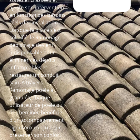
zones encrassées et
ajuste son intervention
en fonction des besoins
réels de l’installation.
Lorsque le bistre s’est
solidifié, le Ramonage
débistrage devient
indispensable pour
éliminer ces dépôts
inflammables et
restaurer un conduit
sain. À travers
Ramonage poêle à
granulés, chaque
utilisateur de poêle ou
de cheminée bénéficie
d’un accompagnement
rigoureux conçu pour
préserver son confort