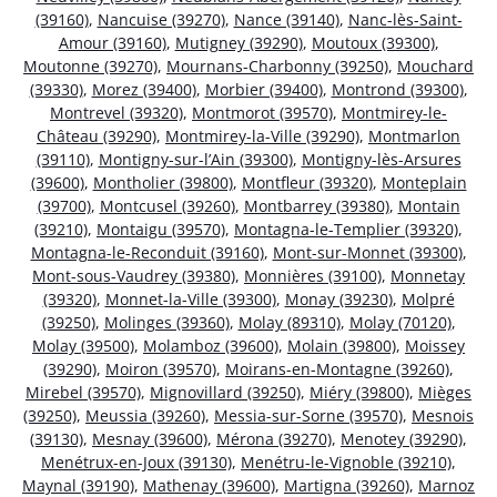
(39160)
,
Nancuise (39270)
,
Nance (39140)
,
Nanc-lès-Saint-
Amour (39160)
,
Mutigney (39290)
,
Moutoux (39300)
,
Moutonne (39270)
,
Mournans-Charbonny (39250)
,
Mouchard
(39330)
,
Morez (39400)
,
Morbier (39400)
,
Montrond (39300)
,
Montrevel (39320)
,
Montmorot (39570)
,
Montmirey-le-
Château (39290)
,
Montmirey-la-Ville (39290)
,
Montmarlon
(39110)
,
Montigny-sur-l’Ain (39300)
,
Montigny-lès-Arsures
(39600)
,
Montholier (39800)
,
Montfleur (39320)
,
Monteplain
(39700)
,
Montcusel (39260)
,
Montbarrey (39380)
,
Montain
(39210)
,
Montaigu (39570)
,
Montagna-le-Templier (39320)
,
Montagna-le-Reconduit (39160)
,
Mont-sur-Monnet (39300)
,
Mont-sous-Vaudrey (39380)
,
Monnières (39100)
,
Monnetay
(39320)
,
Monnet-la-Ville (39300)
,
Monay (39230)
,
Molpré
(39250)
,
Molinges (39360)
,
Molay (89310)
,
Molay (70120)
,
Molay (39500)
,
Molamboz (39600)
,
Molain (39800)
,
Moissey
(39290)
,
Moiron (39570)
,
Moirans-en-Montagne (39260)
,
Mirebel (39570)
,
Mignovillard (39250)
,
Miéry (39800)
,
Mièges
(39250)
,
Meussia (39260)
,
Messia-sur-Sorne (39570)
,
Mesnois
(39130)
,
Mesnay (39600)
,
Mérona (39270)
,
Menotey (39290)
,
Menétrux-en-Joux (39130)
,
Menétru-le-Vignoble (39210)
,
Maynal (39190)
,
Mathenay (39600)
,
Martigna (39260)
,
Marnoz