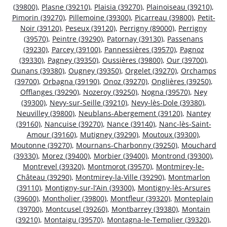
(39800)
,
Plasne (39210)
,
Plaisia (39270)
,
Plainoiseau (39210)
,
Pimorin (39270)
,
Pillemoine (39300)
,
Picarreau (39800)
,
Petit-
Noir (39120)
,
Peseux (39120)
,
Perrigny (89000)
,
Perrigny
(39570)
,
Peintre (39290)
,
Patornay (39130)
,
Passenans
(39230)
,
Parcey (39100)
,
Pannessières (39570)
,
Pagnoz
(39330)
,
Pagney (39350)
,
Oussières (39800)
,
Our (39700)
,
Ounans (39380)
,
Ougney (39350)
,
Orgelet (39270)
,
Orchamps
(39700)
,
Orbagna (39190)
,
Onoz (39270)
,
Onglières (39250)
,
Offlanges (39290)
,
Nozeroy (39250)
,
Nogna (39570)
,
Ney
(39300)
,
Nevy-sur-Seille (39210)
,
Nevy-lès-Dole (39380)
,
Neuvilley (39800)
,
Neublans-Abergement (39120)
,
Nantey
(39160)
,
Nancuise (39270)
,
Nance (39140)
,
Nanc-lès-Saint-
Amour (39160)
,
Mutigney (39290)
,
Moutoux (39300)
,
Moutonne (39270)
,
Mournans-Charbonny (39250)
,
Mouchard
(39330)
,
Morez (39400)
,
Morbier (39400)
,
Montrond (39300)
,
Montrevel (39320)
,
Montmorot (39570)
,
Montmirey-le-
Château (39290)
,
Montmirey-la-Ville (39290)
,
Montmarlon
(39110)
,
Montigny-sur-l’Ain (39300)
,
Montigny-lès-Arsures
(39600)
,
Montholier (39800)
,
Montfleur (39320)
,
Monteplain
(39700)
,
Montcusel (39260)
,
Montbarrey (39380)
,
Montain
(39210)
,
Montaigu (39570)
,
Montagna-le-Templier (39320)
,