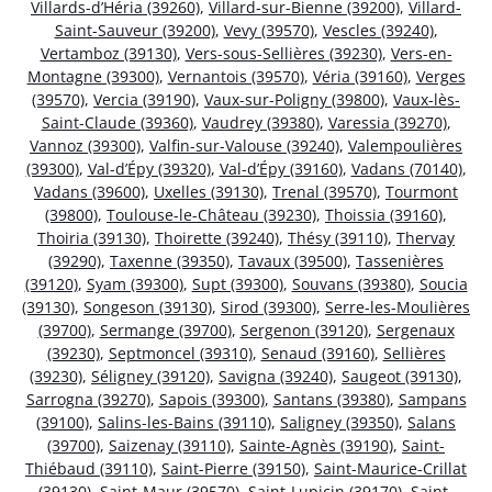
Villards-d’Héria (39260)
,
Villard-sur-Bienne (39200)
,
Villard-
Saint-Sauveur (39200)
,
Vevy (39570)
,
Vescles (39240)
,
Vertamboz (39130)
,
Vers-sous-Sellières (39230)
,
Vers-en-
Montagne (39300)
,
Vernantois (39570)
,
Véria (39160)
,
Verges
(39570)
,
Vercia (39190)
,
Vaux-sur-Poligny (39800)
,
Vaux-lès-
Saint-Claude (39360)
,
Vaudrey (39380)
,
Varessia (39270)
,
Vannoz (39300)
,
Valfin-sur-Valouse (39240)
,
Valempoulières
(39300)
,
Val-d’Épy (39320)
,
Val-d’Épy (39160)
,
Vadans (70140)
,
Vadans (39600)
,
Uxelles (39130)
,
Trenal (39570)
,
Tourmont
(39800)
,
Toulouse-le-Château (39230)
,
Thoissia (39160)
,
Thoiria (39130)
,
Thoirette (39240)
,
Thésy (39110)
,
Thervay
(39290)
,
Taxenne (39350)
,
Tavaux (39500)
,
Tassenières
(39120)
,
Syam (39300)
,
Supt (39300)
,
Souvans (39380)
,
Soucia
(39130)
,
Songeson (39130)
,
Sirod (39300)
,
Serre-les-Moulières
(39700)
,
Sermange (39700)
,
Sergenon (39120)
,
Sergenaux
(39230)
,
Septmoncel (39310)
,
Senaud (39160)
,
Sellières
(39230)
,
Séligney (39120)
,
Savigna (39240)
,
Saugeot (39130)
,
Sarrogna (39270)
,
Sapois (39300)
,
Santans (39380)
,
Sampans
(39100)
,
Salins-les-Bains (39110)
,
Saligney (39350)
,
Salans
(39700)
,
Saizenay (39110)
,
Sainte-Agnès (39190)
,
Saint-
Thiébaud (39110)
,
Saint-Pierre (39150)
,
Saint-Maurice-Crillat
(39130)
,
Saint-Maur (39570)
,
Saint-Lupicin (39170)
,
Saint-