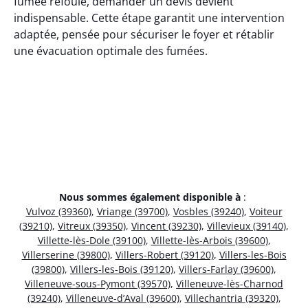
fumée refoule, demander un devis devient
indispensable. Cette étape garantit une intervention
adaptée, pensée pour sécuriser le foyer et rétablir
une évacuation optimale des fumées.
Nous sommes également disponible à
:
Vulvoz (39360)
,
Vriange (39700)
,
Vosbles (39240)
,
Voiteur
(39210)
,
Vitreux (39350)
,
Vincent (39230)
,
Villevieux (39140)
,
Villette-lès-Dole (39100)
,
Villette-lès-Arbois (39600)
,
Villerserine (39800)
,
Villers-Robert (39120)
,
Villers-les-Bois
(39800)
,
Villers-les-Bois (39120)
,
Villers-Farlay (39600)
,
Villeneuve-sous-Pymont (39570)
,
Villeneuve-lès-Charnod
(39240)
,
Villeneuve-d’Aval (39600)
,
Villechantria (39320)
,