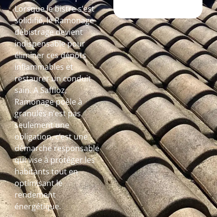
Lorsque le bistre s’est
solidifié, le Ramonage
débistrage devient
indispensable pour
éliminer ces dépôts
inflammables et
restaurer un conduit
sain. A Saffloz,
Ramonage poêle à
granulés n’est pas
seulement une
obligation, c’est une
démarche responsable
qui vise à protéger les
habitants tout en
optimisant le
rendement
énergétique.