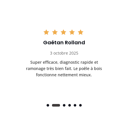
Gaétan Rolland
3 octobre 2025
tre
Super efficace, diagnostic rapide et
Le
t
ramonage très bien fait. Le poêle à bois
ét
fonctionne nettement mieux.