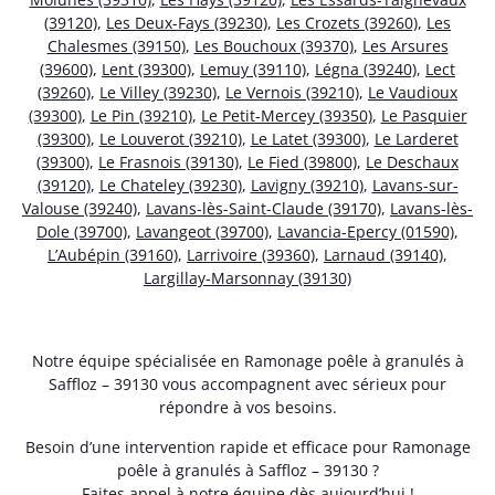
(39120)
,
Les Deux-Fays (39230)
,
Les Crozets (39260)
,
Les
Chalesmes (39150)
,
Les Bouchoux (39370)
,
Les Arsures
(39600)
,
Lent (39300)
,
Lemuy (39110)
,
Légna (39240)
,
Lect
(39260)
,
Le Villey (39230)
,
Le Vernois (39210)
,
Le Vaudioux
(39300)
,
Le Pin (39210)
,
Le Petit-Mercey (39350)
,
Le Pasquier
(39300)
,
Le Louverot (39210)
,
Le Latet (39300)
,
Le Larderet
(39300)
,
Le Frasnois (39130)
,
Le Fied (39800)
,
Le Deschaux
(39120)
,
Le Chateley (39230)
,
Lavigny (39210)
,
Lavans-sur-
Valouse (39240)
,
Lavans-lès-Saint-Claude (39170)
,
Lavans-lès-
Dole (39700)
,
Lavangeot (39700)
,
Lavancia-Epercy (01590)
,
L’Aubépin (39160)
,
Larrivoire (39360)
,
Larnaud (39140)
,
Largillay-Marsonnay (39130)
Notre équipe spécialisée en Ramonage poêle à granulés à
Saffloz – 39130 vous accompagnent avec sérieux pour
répondre à vos besoins.
Besoin d’une intervention rapide et efficace pour Ramonage
poêle à granulés à Saffloz – 39130 ?
Faites appel à notre équipe dès aujourd’hui !