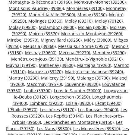
Montagna-le-Reconduit (39160)
,
Mont-sur-Monnet (39300)
,
Mont-sous-Vaudrey (39380)
,
Monnières (39100)
,
Monnetay
(39320)
,
Monnet-la-Ville (39300)
,
Monay (39230)
,
Molpré
(39250)
,
Molinges (39360)
,
Molay (89310)
,
Molay (70120)
,
Molay (39500)
,
Molamboz (39600)
,
Molain (39800)
,
Moissey
(39290)
,
Moiron (39570)
,
Moirans-en-Montagne (39260)
,
Mirebel (39570)
,
Mignovillard (39250)
,
Miéry (39800)
,
Mièges
(39250)
,
Meussia (39260)
,
Messia-sur-Sorne (39570)
,
Mesnois
(39130)
,
Mesnay (39600)
,
Mérona (39270)
,
Menotey (39290)
,
Menétrux-en-Joux (39130)
,
Menétru-le-Vignoble (39210)
,
Maynal (39190)
,
Mathenay (39600)
,
Martigna (39260)
,
Marnoz
(39110)
,
Marnézia (39270)
,
Marigna-sur-Valouse (39240)
,
Mantry (39230)
,
Mallerey (39190)
,
Malange (39700)
,
Maisod
(39260)
,
Macornay (39570)
,
Louvenne (39320)
,
Louvatange
(39350)
,
Loulle (39300)
,
Lons-le-Saunier (39000)
,
Longwy-sur-
le-Doubs (39120)
,
Longcochon (39250)
,
Longchaumois
(39400)
,
Lombard (39230)
,
Loisia (39320)
,
Lézat (39400)
,
L’Étoile (39570)
,
Leschères (39170)
,
Les Rousses (39400)
,
Les
Rousses (39220)
,
Les Repôts (39140)
,
Les Planches-près-
Arbois (39600)
,
Les Planches-en-Montagne (39150)
,
Les
Piards (39150)
,
Les Nans (39300)
,
Les Moussières (39310)
,
Les
Molunes (39310)
,
Les Hays (39120)
,
Les Essards-Taignevaux