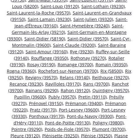
Loup (58200)
,
Saint-Loup (39120)
,
Saint-Lothain (39230)
,
Saint-Laurent-la-Roche (39570)
,
Saint-Laurent-en-Grandvaux
(39150)
,
Saint-Lamain (39230)
,
Saint-Julien (39320)
,
Saint-
Jean-d’Étreux (39160)
,
Saint-Hymetière (39240)
,
Saint-
Germain-lès-Arlay (39210)
,
Saint-Germain-en-Montagne
(39300)
,
Saint-Didier (58190)
,
Saint-Didier (39570)
,
Saint-Cyr-
Montmalin (39600)
,
Saint-Claude (39200)
,
Saint-Baraing
(39120)
,
Saint-Amour (39160)
,
Rye (39230)
,
Ruffey-sur-Seille
(39140)
,
Rouffange (39350)
,
Rothonay (39270)
,
Rotalier
(39190)
,
Rosay (39190)
,
Romange (39700)
,
Romain (39350)
,
Rogna (39360)
,
Rochefort-sur-Nenon (39700)
,
Rix (58500)
,
Rix
(39250)
,
Revigny (39570)
,
Relans (39140)
,
Reithouse (39270)
,
Recanoz (39230)
,
Ravilloles (39170)
,
Rans (39700)
,
Ranchot
(39700)
,
Rainans (39290)
,
Rahon (39120)
,
Quintigny (39570)
,
Pupillin (39600)
,
Publy (39570)
,
Pretin (39110)
,
Présilly
(39270)
,
Prénovel (39150)
,
Prémanon (39400)
,
Prémanon
(39220)
,
Pratz (39170)
,
Port-Lesney (39600)
,
Port-Lesney
(39330)
,
Ponthoux (39170)
,
Pont-du-Navoy (39300)
,
Pont-
d’Héry (39110)
,
Pont-de-Poitte (39130)
,
Poligny (39800)
,
Pointre (39290)
,
Poids-de-Fiole (39570)
,
Plumont (39700)
,
Pleure (39120)
,
Plénisette (39250)
,
Plénise (39250)
,
Plasne