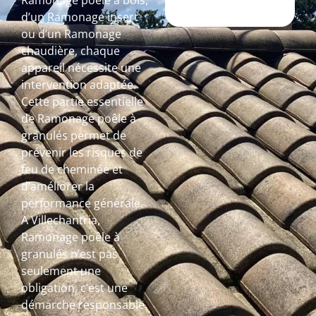
Ramonage poêle à bois,
d’un Ramonage insert
ou d’un Ramonage
chaudière, chaque
appareil nécessite une
intervention adaptée.
Cette partie essentielle
de Ramonage poêle à
granulés permet de
prévenir les risques de
feu de cheminée et
d’améliorer la
performance générale.
A Villechantria,
Ramonage poêle à
granulés n’est pas
seulement une
obligation, c’est une
démarche responsable