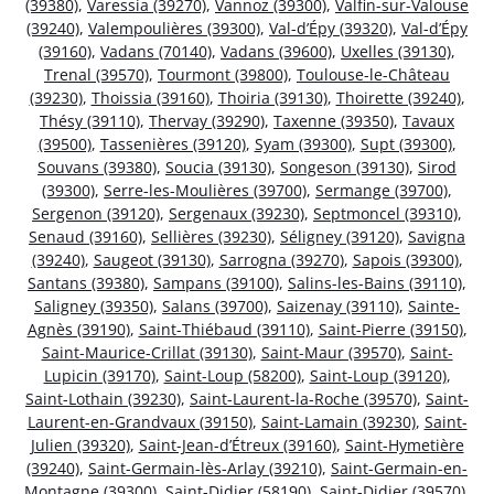
(39380)
,
Varessia (39270)
,
Vannoz (39300)
,
Valfin-sur-Valouse
(39240)
,
Valempoulières (39300)
,
Val-d’Épy (39320)
,
Val-d’Épy
(39160)
,
Vadans (70140)
,
Vadans (39600)
,
Uxelles (39130)
,
Trenal (39570)
,
Tourmont (39800)
,
Toulouse-le-Château
(39230)
,
Thoissia (39160)
,
Thoiria (39130)
,
Thoirette (39240)
,
Thésy (39110)
,
Thervay (39290)
,
Taxenne (39350)
,
Tavaux
(39500)
,
Tassenières (39120)
,
Syam (39300)
,
Supt (39300)
,
Souvans (39380)
,
Soucia (39130)
,
Songeson (39130)
,
Sirod
(39300)
,
Serre-les-Moulières (39700)
,
Sermange (39700)
,
Sergenon (39120)
,
Sergenaux (39230)
,
Septmoncel (39310)
,
Senaud (39160)
,
Sellières (39230)
,
Séligney (39120)
,
Savigna
(39240)
,
Saugeot (39130)
,
Sarrogna (39270)
,
Sapois (39300)
,
Santans (39380)
,
Sampans (39100)
,
Salins-les-Bains (39110)
,
Saligney (39350)
,
Salans (39700)
,
Saizenay (39110)
,
Sainte-
Agnès (39190)
,
Saint-Thiébaud (39110)
,
Saint-Pierre (39150)
,
Saint-Maurice-Crillat (39130)
,
Saint-Maur (39570)
,
Saint-
Lupicin (39170)
,
Saint-Loup (58200)
,
Saint-Loup (39120)
,
Saint-Lothain (39230)
,
Saint-Laurent-la-Roche (39570)
,
Saint-
Laurent-en-Grandvaux (39150)
,
Saint-Lamain (39230)
,
Saint-
Julien (39320)
,
Saint-Jean-d’Étreux (39160)
,
Saint-Hymetière
(39240)
,
Saint-Germain-lès-Arlay (39210)
,
Saint-Germain-en-
Montagne (39300)
,
Saint-Didier (58190)
,
Saint-Didier (39570)
,