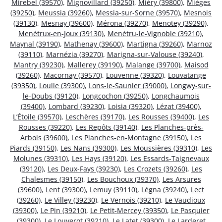
Mirebel (39570)
,
Mignovillard (39250)
,
Miéry (39800)
,
Mièges
(39250)
,
Meussia (39260)
,
Messia-sur-Sorne (39570)
,
Mesnois
(39130)
,
Mesnay (39600)
,
Mérona (39270)
,
Menotey (39290)
,
Menétrux-en-Joux (39130)
,
Menétru-le-Vignoble (39210)
,
Maynal (39190)
,
Mathenay (39600)
,
Martigna (39260)
,
Marnoz
(39110)
,
Marnézia (39270)
,
Marigna-sur-Valouse (39240)
,
Mantry (39230)
,
Mallerey (39190)
,
Malange (39700)
,
Maisod
(39260)
,
Macornay (39570)
,
Louvenne (39320)
,
Louvatange
(39350)
,
Loulle (39300)
,
Lons-le-Saunier (39000)
,
Longwy-sur-
le-Doubs (39120)
,
Longcochon (39250)
,
Longchaumois
(39400)
,
Lombard (39230)
,
Loisia (39320)
,
Lézat (39400)
,
L’Étoile (39570)
,
Leschères (39170)
,
Les Rousses (39400)
,
Les
Rousses (39220)
,
Les Repôts (39140)
,
Les Planches-près-
Arbois (39600)
,
Les Planches-en-Montagne (39150)
,
Les
Piards (39150)
,
Les Nans (39300)
,
Les Moussières (39310)
,
Les
Molunes (39310)
,
Les Hays (39120)
,
Les Essards-Taignevaux
(39120)
,
Les Deux-Fays (39230)
,
Les Crozets (39260)
,
Les
Chalesmes (39150)
,
Les Bouchoux (39370)
,
Les Arsures
(39600)
,
Lent (39300)
,
Lemuy (39110)
,
Légna (39240)
,
Lect
(39260)
,
Le Villey (39230)
,
Le Vernois (39210)
,
Le Vaudioux
(39300)
,
Le Pin (39210)
,
Le Petit-Mercey (39350)
,
Le Pasquier
(39300)
,
Le Louverot (39210)
,
Le Latet (39300)
,
Le Larderet