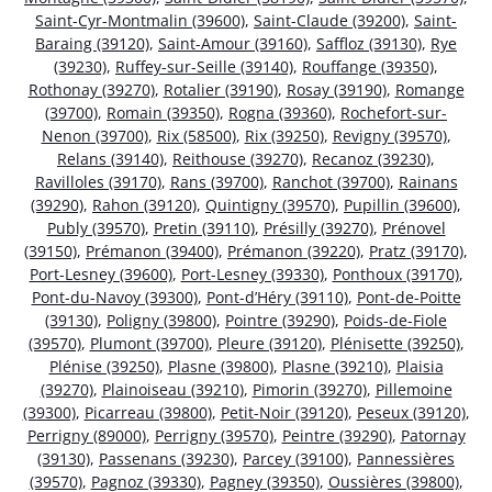
Saint-Cyr-Montmalin (39600)
,
Saint-Claude (39200)
,
Saint-
Baraing (39120)
,
Saint-Amour (39160)
,
Saffloz (39130)
,
Rye
(39230)
,
Ruffey-sur-Seille (39140)
,
Rouffange (39350)
,
Rothonay (39270)
,
Rotalier (39190)
,
Rosay (39190)
,
Romange
(39700)
,
Romain (39350)
,
Rogna (39360)
,
Rochefort-sur-
Nenon (39700)
,
Rix (58500)
,
Rix (39250)
,
Revigny (39570)
,
Relans (39140)
,
Reithouse (39270)
,
Recanoz (39230)
,
Ravilloles (39170)
,
Rans (39700)
,
Ranchot (39700)
,
Rainans
(39290)
,
Rahon (39120)
,
Quintigny (39570)
,
Pupillin (39600)
,
Publy (39570)
,
Pretin (39110)
,
Présilly (39270)
,
Prénovel
(39150)
,
Prémanon (39400)
,
Prémanon (39220)
,
Pratz (39170)
,
Port-Lesney (39600)
,
Port-Lesney (39330)
,
Ponthoux (39170)
,
Pont-du-Navoy (39300)
,
Pont-d’Héry (39110)
,
Pont-de-Poitte
(39130)
,
Poligny (39800)
,
Pointre (39290)
,
Poids-de-Fiole
(39570)
,
Plumont (39700)
,
Pleure (39120)
,
Plénisette (39250)
,
Plénise (39250)
,
Plasne (39800)
,
Plasne (39210)
,
Plaisia
(39270)
,
Plainoiseau (39210)
,
Pimorin (39270)
,
Pillemoine
(39300)
,
Picarreau (39800)
,
Petit-Noir (39120)
,
Peseux (39120)
,
Perrigny (89000)
,
Perrigny (39570)
,
Peintre (39290)
,
Patornay
(39130)
,
Passenans (39230)
,
Parcey (39100)
,
Pannessières
(39570)
,
Pagnoz (39330)
,
Pagney (39350)
,
Oussières (39800)
,