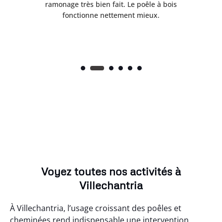
ramonage très bien fait. Le poêle à bois
été rem
fonctionne nettement mieux.
sécu
Voyez toutes nos activités à
Villechantria
À Villechantria, l’usage croissant des poêles et
cheminées rend indispensable une intervention