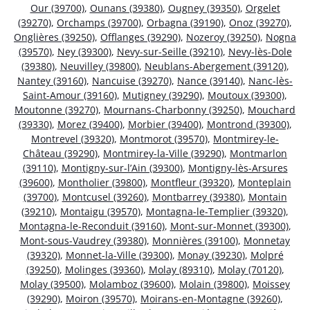
Our (39700)
,
Ounans (39380)
,
Ougney (39350)
,
Orgelet
(39270)
,
Orchamps (39700)
,
Orbagna (39190)
,
Onoz (39270)
,
Onglières (39250)
,
Offlanges (39290)
,
Nozeroy (39250)
,
Nogna
(39570)
,
Ney (39300)
,
Nevy-sur-Seille (39210)
,
Nevy-lès-Dole
(39380)
,
Neuvilley (39800)
,
Neublans-Abergement (39120)
,
Nantey (39160)
,
Nancuise (39270)
,
Nance (39140)
,
Nanc-lès-
Saint-Amour (39160)
,
Mutigney (39290)
,
Moutoux (39300)
,
Moutonne (39270)
,
Mournans-Charbonny (39250)
,
Mouchard
(39330)
,
Morez (39400)
,
Morbier (39400)
,
Montrond (39300)
,
Montrevel (39320)
,
Montmorot (39570)
,
Montmirey-le-
Château (39290)
,
Montmirey-la-Ville (39290)
,
Montmarlon
(39110)
,
Montigny-sur-l’Ain (39300)
,
Montigny-lès-Arsures
(39600)
,
Montholier (39800)
,
Montfleur (39320)
,
Monteplain
(39700)
,
Montcusel (39260)
,
Montbarrey (39380)
,
Montain
(39210)
,
Montaigu (39570)
,
Montagna-le-Templier (39320)
,
Montagna-le-Reconduit (39160)
,
Mont-sur-Monnet (39300)
,
Mont-sous-Vaudrey (39380)
,
Monnières (39100)
,
Monnetay
(39320)
,
Monnet-la-Ville (39300)
,
Monay (39230)
,
Molpré
(39250)
,
Molinges (39360)
,
Molay (89310)
,
Molay (70120)
,
Molay (39500)
,
Molamboz (39600)
,
Molain (39800)
,
Moissey
(39290)
,
Moiron (39570)
,
Moirans-en-Montagne (39260)
,