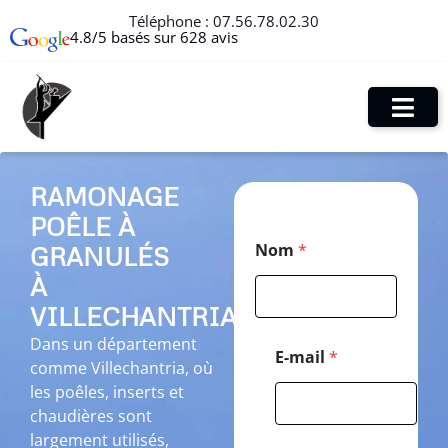
Téléphone :
07.56.78.02.30
4.8/5 basés sur 628 avis
RAMONAGE
POÊLE À
T
Nom
*
GRANULÉS
é
l
À
é
p
VILLECHANTRIA
h
Dans un département
o
E-mail
*
comme Villechantria, où
n
e
les poêles, inserts et
E
chaudières sont
-
largement utilisés,
m