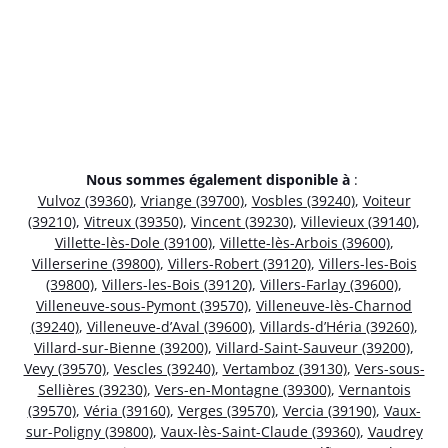
Nous sommes également disponible à
:
Vulvoz (39360)
,
Vriange (39700)
,
Vosbles (39240)
,
Voiteur
(39210)
,
Vitreux (39350)
,
Vincent (39230)
,
Villevieux (39140)
,
Villette-lès-Dole (39100)
,
Villette-lès-Arbois (39600)
,
Villerserine (39800)
,
Villers-Robert (39120)
,
Villers-les-Bois
(39800)
,
Villers-les-Bois (39120)
,
Villers-Farlay (39600)
,
Villeneuve-sous-Pymont (39570)
,
Villeneuve-lès-Charnod
(39240)
,
Villeneuve-d’Aval (39600)
,
Villards-d’Héria (39260)
,
Villard-sur-Bienne (39200)
,
Villard-Saint-Sauveur (39200)
,
Vevy (39570)
,
Vescles (39240)
,
Vertamboz (39130)
,
Vers-sous-
Sellières (39230)
,
Vers-en-Montagne (39300)
,
Vernantois
(39570)
,
Véria (39160)
,
Verges (39570)
,
Vercia (39190)
,
Vaux-
sur-Poligny (39800)
,
Vaux-lès-Saint-Claude (39360)
,
Vaudrey