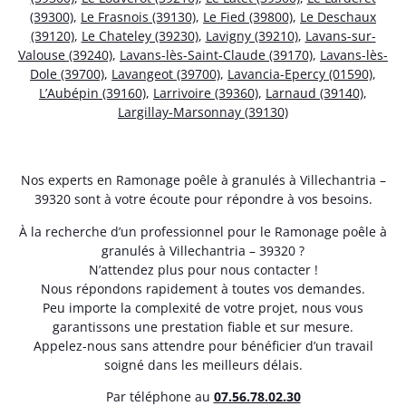
(39300)
,
Le Frasnois (39130)
,
Le Fied (39800)
,
Le Deschaux
(39120)
,
Le Chateley (39230)
,
Lavigny (39210)
,
Lavans-sur-
Valouse (39240)
,
Lavans-lès-Saint-Claude (39170)
,
Lavans-lès-
Dole (39700)
,
Lavangeot (39700)
,
Lavancia-Epercy (01590)
,
L’Aubépin (39160)
,
Larrivoire (39360)
,
Larnaud (39140)
,
Largillay-Marsonnay (39130)
Nos experts en Ramonage poêle à granulés à Villechantria –
39320 sont à votre écoute pour répondre à vos besoins.
À la recherche d’un professionnel pour le Ramonage poêle à
granulés à Villechantria – 39320 ?
N’attendez plus pour nous contacter !
Nous répondons rapidement à toutes vos demandes.
Peu importe la complexité de votre projet, nous vous
garantissons une prestation fiable et sur mesure.
Appelez-nous sans attendre pour bénéficier d’un travail
soigné dans les meilleurs délais.
Par téléphone au
07.56.78.02.30