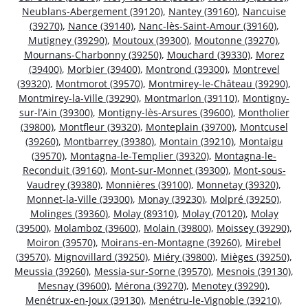
Neublans-Abergement (39120)
,
Nantey (39160)
,
Nancuise
(39270)
,
Nance (39140)
,
Nanc-lès-Saint-Amour (39160)
,
Mutigney (39290)
,
Moutoux (39300)
,
Moutonne (39270)
,
Mournans-Charbonny (39250)
,
Mouchard (39330)
,
Morez
(39400)
,
Morbier (39400)
,
Montrond (39300)
,
Montrevel
(39320)
,
Montmorot (39570)
,
Montmirey-le-Château (39290)
,
Montmirey-la-Ville (39290)
,
Montmarlon (39110)
,
Montigny-
sur-l’Ain (39300)
,
Montigny-lès-Arsures (39600)
,
Montholier
(39800)
,
Montfleur (39320)
,
Monteplain (39700)
,
Montcusel
(39260)
,
Montbarrey (39380)
,
Montain (39210)
,
Montaigu
(39570)
,
Montagna-le-Templier (39320)
,
Montagna-le-
Reconduit (39160)
,
Mont-sur-Monnet (39300)
,
Mont-sous-
Vaudrey (39380)
,
Monnières (39100)
,
Monnetay (39320)
,
Monnet-la-Ville (39300)
,
Monay (39230)
,
Molpré (39250)
,
Molinges (39360)
,
Molay (89310)
,
Molay (70120)
,
Molay
(39500)
,
Molamboz (39600)
,
Molain (39800)
,
Moissey (39290)
,
Moiron (39570)
,
Moirans-en-Montagne (39260)
,
Mirebel
(39570)
,
Mignovillard (39250)
,
Miéry (39800)
,
Mièges (39250)
,
Meussia (39260)
,
Messia-sur-Sorne (39570)
,
Mesnois (39130)
,
Mesnay (39600)
,
Mérona (39270)
,
Menotey (39290)
,
Menétrux-en-Joux (39130)
,
Menétru-le-Vignoble (39210)
,