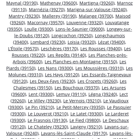
Maynal (39190)
,
Mathenay (39600)
,
Martigna (39260)
,
Marnoz
(39110)
,
Marnézia (39270)
,
Marigna-sur-Valouse (39240)
,
Mantry (39230)
,
Mallerey (39190)
,
Malange (39700)
,
Maisod
(39260)
,
Macornay (39570)
,
Louvenne (39320)
,
Louvatange
(39350)
,
Loulle (39300)
,
Lons-le-Saunier (39000)
,
Longwy-sur-
le-Doubs (39120)
,
Longcochon (39250)
,
Longchaumois
(39400)
,
Lombard (39230)
,
Loisia (39320)
,
Lézat (39400)
,
L’Étoile (39570)
,
Leschères (39170)
,
Les Rousses (39400)
,
Les
Rousses (39220)
,
Les Repôts (39140)
,
Les Planches-près-
Arbois (39600)
,
Les Planches-en-Montagne (39150)
,
Les
Piards (39150)
,
Les Nans (39300)
,
Les Moussières (39310)
,
Les
Molunes (39310)
,
Les Hays (39120)
,
Les Essards-Taignevaux
(39120)
,
Les Deux-Fays (39230)
,
Les Crozets (39260)
,
Les
Chalesmes (39150)
,
Les Bouchoux (39370)
,
Les Arsures
(39600)
,
Lent (39300)
,
Lemuy (39110)
,
Légna (39240)
,
Lect
(39260)
,
Le Villey (39230)
,
Le Vernois (39210)
,
Le Vaudioux
(39300)
,
Le Pin (39210)
,
Le Petit-Mercey (39350)
,
Le Pasquier
(39300)
,
Le Louverot (39210)
,
Le Latet (39300)
,
Le Larderet
(39300)
,
Le Frasnois (39130)
,
Le Fied (39800)
,
Le Deschaux
(39120)
,
Le Chateley (39230)
,
Lavigny (39210)
,
Lavans-sur-
Valouse (39240)
,
Lavans-lès-Saint-Claude (39170)
,
Lavans-lès-