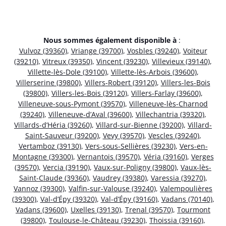
Nous sommes également disponible à
:
Vulvoz (39360)
,
Vriange (39700)
,
Vosbles (39240)
,
Voiteur
(39210)
,
Vitreux (39350)
,
Vincent (39230)
,
Villevieux (39140)
,
Villette-lès-Dole (39100)
,
Villette-lès-Arbois (39600)
,
Villerserine (39800)
,
Villers-Robert (39120)
,
Villers-les-Bois
(39800)
,
Villers-les-Bois (39120)
,
Villers-Farlay (39600)
,
Villeneuve-sous-Pymont (39570)
,
Villeneuve-lès-Charnod
(39240)
,
Villeneuve-d’Aval (39600)
,
Villechantria (39320)
,
Villards-d’Héria (39260)
,
Villard-sur-Bienne (39200)
,
Villard-
Saint-Sauveur (39200)
,
Vevy (39570)
,
Vescles (39240)
,
Vertamboz (39130)
,
Vers-sous-Sellières (39230)
,
Vers-en-
Montagne (39300)
,
Vernantois (39570)
,
Véria (39160)
,
Verges
(39570)
,
Vercia (39190)
,
Vaux-sur-Poligny (39800)
,
Vaux-lès-
Saint-Claude (39360)
,
Vaudrey (39380)
,
Varessia (39270)
,
Vannoz (39300)
,
Valfin-sur-Valouse (39240)
,
Valempoulières
(39300)
,
Val-d’Épy (39320)
,
Val-d’Épy (39160)
,
Vadans (70140)
,
Vadans (39600)
,
Uxelles (39130)
,
Trenal (39570)
,
Tourmont
(39800)
,
Toulouse-le-Château (39230)
,
Thoissia (39160)
,