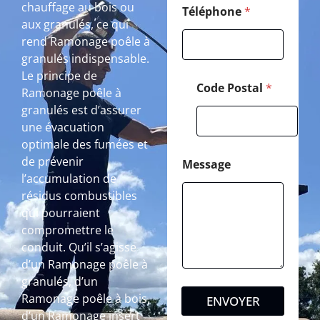
chauffage au bois ou
Téléphone
*
aux granulés, ce qui
rend Ramonage poêle à
granulés indispensable.
Le principe de
Code Postal
*
Ramonage poêle à
granulés est d’assurer
une évacuation
optimale des fumées et
de prévenir
Message
l’accumulation de
résidus combustibles
qui pourraient
compromettre le
conduit. Qu’il s’agisse
d’un Ramonage poêle à
granulés, d’un
Ramonage poêle à bois,
ENVOYER
d’un Ramonage insert