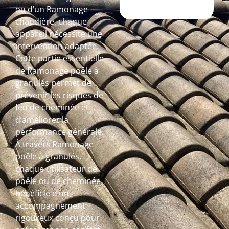
ou d’un Ramonage
chaudière, chaque
appareil nécessite une
intervention adaptée.
Cette partie essentielle
de Ramonage poêle à
granulés permet de
prévenir les risques de
feu de cheminée et
d’améliorer la
performance générale.
À travers Ramonage
poêle à granulés,
chaque utilisateur de
poêle ou de cheminée
bénéficie d’un
accompagnement
rigoureux conçu pour