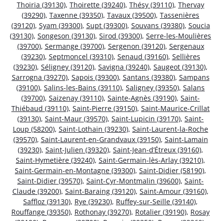
Thoiria (39130)
,
Thoirette (39240)
,
Thésy (39110)
,
Thervay
(39290)
,
Taxenne (39350)
,
Tavaux (39500)
,
Tassenières
(39120)
,
Syam (39300)
,
Supt (39300)
,
Souvans (39380)
,
Soucia
(39130)
,
Songeson (39130)
,
Sirod (39300)
,
Serre-les-Moulières
(39700)
,
Sermange (39700)
,
Sergenon (39120)
,
Sergenaux
(39230)
,
Septmoncel (39310)
,
Senaud (39160)
,
Sellières
(39230)
,
Séligney (39120)
,
Savigna (39240)
,
Saugeot (39130)
,
Sarrogna (39270)
,
Sapois (39300)
,
Santans (39380)
,
Sampans
(39100)
,
Salins-les-Bains (39110)
,
Saligney (39350)
,
Salans
(39700)
,
Saizenay (39110)
,
Sainte-Agnès (39190)
,
Saint-
Thiébaud (39110)
,
Saint-Pierre (39150)
,
Saint-Maurice-Crillat
(39130)
,
Saint-Maur (39570)
,
Saint-Lupicin (39170)
,
Saint-
Loup (58200)
,
Saint-Lothain (39230)
,
Saint-Laurent-la-Roche
(39570)
,
Saint-Laurent-en-Grandvaux (39150)
,
Saint-Lamain
(39230)
,
Saint-Julien (39320)
,
Saint-Jean-d’Étreux (39160)
,
Saint-Hymetière (39240)
,
Saint-Germain-lès-Arlay (39210)
,
Saint-Germain-en-Montagne (39300)
,
Saint-Didier (58190)
,
Saint-Didier (39570)
,
Saint-Cyr-Montmalin (39600)
,
Saint-
Claude (39200)
,
Saint-Baraing (39120)
,
Saint-Amour (39160)
,
Saffloz (39130)
,
Rye (39230)
,
Ruffey-sur-Seille (39140)
,
Rouffange (39350)
,
Rothonay (39270)
,
Rotalier (39190)
,
Rosay