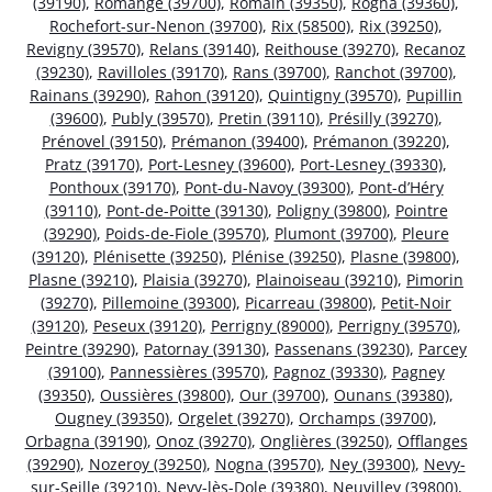
(39190)
,
Romange (39700)
,
Romain (39350)
,
Rogna (39360)
,
Rochefort-sur-Nenon (39700)
,
Rix (58500)
,
Rix (39250)
,
Revigny (39570)
,
Relans (39140)
,
Reithouse (39270)
,
Recanoz
(39230)
,
Ravilloles (39170)
,
Rans (39700)
,
Ranchot (39700)
,
Rainans (39290)
,
Rahon (39120)
,
Quintigny (39570)
,
Pupillin
(39600)
,
Publy (39570)
,
Pretin (39110)
,
Présilly (39270)
,
Prénovel (39150)
,
Prémanon (39400)
,
Prémanon (39220)
,
Pratz (39170)
,
Port-Lesney (39600)
,
Port-Lesney (39330)
,
Ponthoux (39170)
,
Pont-du-Navoy (39300)
,
Pont-d’Héry
(39110)
,
Pont-de-Poitte (39130)
,
Poligny (39800)
,
Pointre
(39290)
,
Poids-de-Fiole (39570)
,
Plumont (39700)
,
Pleure
(39120)
,
Plénisette (39250)
,
Plénise (39250)
,
Plasne (39800)
,
Plasne (39210)
,
Plaisia (39270)
,
Plainoiseau (39210)
,
Pimorin
(39270)
,
Pillemoine (39300)
,
Picarreau (39800)
,
Petit-Noir
(39120)
,
Peseux (39120)
,
Perrigny (89000)
,
Perrigny (39570)
,
Peintre (39290)
,
Patornay (39130)
,
Passenans (39230)
,
Parcey
(39100)
,
Pannessières (39570)
,
Pagnoz (39330)
,
Pagney
(39350)
,
Oussières (39800)
,
Our (39700)
,
Ounans (39380)
,
Ougney (39350)
,
Orgelet (39270)
,
Orchamps (39700)
,
Orbagna (39190)
,
Onoz (39270)
,
Onglières (39250)
,
Offlanges
(39290)
,
Nozeroy (39250)
,
Nogna (39570)
,
Ney (39300)
,
Nevy-
sur-Seille (39210)
,
Nevy-lès-Dole (39380)
,
Neuvilley (39800)
,