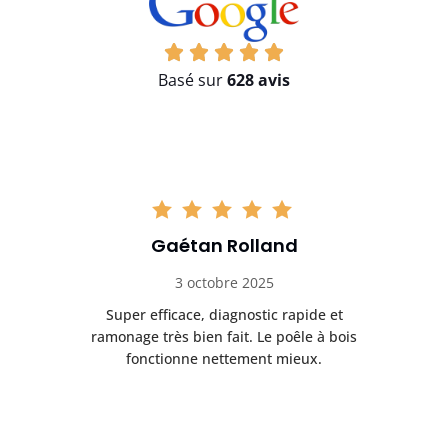
Basé sur
628 avis
Gaétan Rolland
3 octobre 2025
tre
Super efficace, diagnostic rapide et
Le
t
ramonage très bien fait. Le poêle à bois
ét
fonctionne nettement mieux.