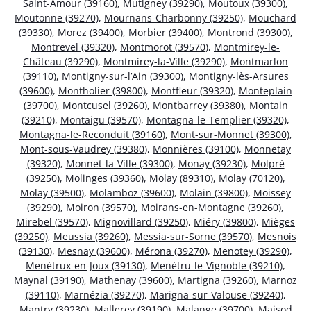
Saint-Amour (39160)
,
Mutigney (39290)
,
Moutoux (39300)
,
Moutonne (39270)
,
Mournans-Charbonny (39250)
,
Mouchard
(39330)
,
Morez (39400)
,
Morbier (39400)
,
Montrond (39300)
,
Montrevel (39320)
,
Montmorot (39570)
,
Montmirey-le-
Château (39290)
,
Montmirey-la-Ville (39290)
,
Montmarlon
(39110)
,
Montigny-sur-l’Ain (39300)
,
Montigny-lès-Arsures
(39600)
,
Montholier (39800)
,
Montfleur (39320)
,
Monteplain
(39700)
,
Montcusel (39260)
,
Montbarrey (39380)
,
Montain
(39210)
,
Montaigu (39570)
,
Montagna-le-Templier (39320)
,
Montagna-le-Reconduit (39160)
,
Mont-sur-Monnet (39300)
,
Mont-sous-Vaudrey (39380)
,
Monnières (39100)
,
Monnetay
(39320)
,
Monnet-la-Ville (39300)
,
Monay (39230)
,
Molpré
(39250)
,
Molinges (39360)
,
Molay (89310)
,
Molay (70120)
,
Molay (39500)
,
Molamboz (39600)
,
Molain (39800)
,
Moissey
(39290)
,
Moiron (39570)
,
Moirans-en-Montagne (39260)
,
Mirebel (39570)
,
Mignovillard (39250)
,
Miéry (39800)
,
Mièges
(39250)
,
Meussia (39260)
,
Messia-sur-Sorne (39570)
,
Mesnois
(39130)
,
Mesnay (39600)
,
Mérona (39270)
,
Menotey (39290)
,
Menétrux-en-Joux (39130)
,
Menétru-le-Vignoble (39210)
,
Maynal (39190)
,
Mathenay (39600)
,
Martigna (39260)
,
Marnoz
(39110)
,
Marnézia (39270)
,
Marigna-sur-Valouse (39240)
,
Mantry (39230)
,
Mallerey (39190)
,
Malange (39700)
,
Maisod