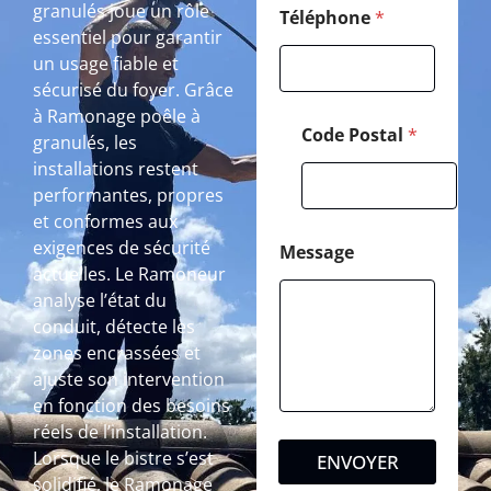
granulés joue un rôle
Téléphone
*
essentiel pour garantir
un usage fiable et
sécurisé du foyer. Grâce
à Ramonage poêle à
Code Postal
*
granulés, les
installations restent
performantes, propres
et conformes aux
exigences de sécurité
Message
actuelles. Le Ramoneur
analyse l’état du
conduit, détecte les
zones encrassées et
ajuste son intervention
en fonction des besoins
réels de l’installation.
Lorsque le bistre s’est
ENVOYER
solidifié, le Ramonage