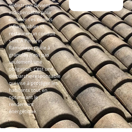
débistrage devient
indispensable pour
éliminer ces dépôts
inflammables et
restaurer un conduit
sain. A Pimorin,
Ramonage poêle à
granulés n’est pas
seulement une
obligation, c’est une
démarche responsable
qui vise à protéger les
habitants tout en
optimisant le
rendement
énergétique.