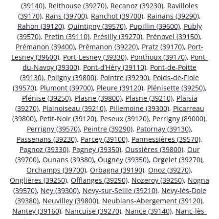
(39140)
,
Reithouse (39270)
,
Recanoz (39230)
,
Ravilloles
(39170)
,
Rans (39700)
,
Ranchot (39700)
,
Rainans (39290)
,
Rahon (39120)
,
Quintigny (39570)
,
Pupillin (39600)
,
Publy
(39570)
,
Pretin (39110)
,
Présilly (39270)
,
Prénovel (39150)
,
Prémanon (39400)
,
Prémanon (39220)
,
Pratz (39170)
,
Port-
Lesney (39600)
,
Port-Lesney (39330)
,
Ponthoux (39170)
,
Pont-
du-Navoy (39300)
,
Pont-d’Héry (39110)
,
Pont-de-Poitte
(39130)
,
Poligny (39800)
,
Pointre (39290)
,
Poids-de-Fiole
(39570)
,
Plumont (39700)
,
Pleure (39120)
,
Plénisette (39250)
,
Plénise (39250)
,
Plasne (39800)
,
Plasne (39210)
,
Plaisia
(39270)
,
Plainoiseau (39210)
,
Pillemoine (39300)
,
Picarreau
(39800)
,
Petit-Noir (39120)
,
Peseux (39120)
,
Perrigny (89000)
,
Perrigny (39570)
,
Peintre (39290)
,
Patornay (39130)
,
Passenans (39230)
,
Parcey (39100)
,
Pannessières (39570)
,
Pagnoz (39330)
,
Pagney (39350)
,
Oussières (39800)
,
Our
(39700)
,
Ounans (39380)
,
Ougney (39350)
,
Orgelet (39270)
,
Orchamps (39700)
,
Orbagna (39190)
,
Onoz (39270)
,
Onglières (39250)
,
Offlanges (39290)
,
Nozeroy (39250)
,
Nogna
(39570)
,
Ney (39300)
,
Nevy-sur-Seille (39210)
,
Nevy-lès-Dole
(39380)
,
Neuvilley (39800)
,
Neublans-Abergement (39120)
,
Nantey (39160)
,
Nancuise (39270)
,
Nance (39140)
,
Nanc-lès-