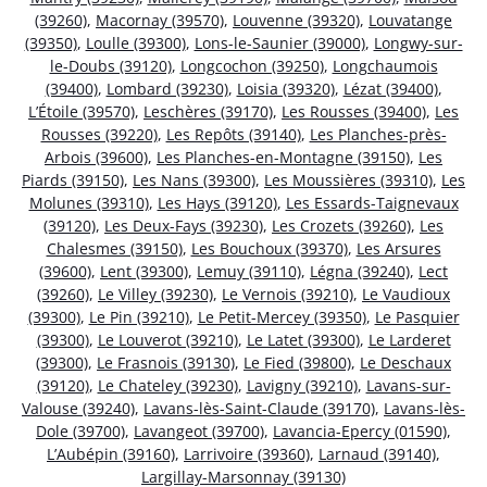
(39260)
,
Macornay (39570)
,
Louvenne (39320)
,
Louvatange
(39350)
,
Loulle (39300)
,
Lons-le-Saunier (39000)
,
Longwy-sur-
le-Doubs (39120)
,
Longcochon (39250)
,
Longchaumois
(39400)
,
Lombard (39230)
,
Loisia (39320)
,
Lézat (39400)
,
L’Étoile (39570)
,
Leschères (39170)
,
Les Rousses (39400)
,
Les
Rousses (39220)
,
Les Repôts (39140)
,
Les Planches-près-
Arbois (39600)
,
Les Planches-en-Montagne (39150)
,
Les
Piards (39150)
,
Les Nans (39300)
,
Les Moussières (39310)
,
Les
Molunes (39310)
,
Les Hays (39120)
,
Les Essards-Taignevaux
(39120)
,
Les Deux-Fays (39230)
,
Les Crozets (39260)
,
Les
Chalesmes (39150)
,
Les Bouchoux (39370)
,
Les Arsures
(39600)
,
Lent (39300)
,
Lemuy (39110)
,
Légna (39240)
,
Lect
(39260)
,
Le Villey (39230)
,
Le Vernois (39210)
,
Le Vaudioux
(39300)
,
Le Pin (39210)
,
Le Petit-Mercey (39350)
,
Le Pasquier
(39300)
,
Le Louverot (39210)
,
Le Latet (39300)
,
Le Larderet
(39300)
,
Le Frasnois (39130)
,
Le Fied (39800)
,
Le Deschaux
(39120)
,
Le Chateley (39230)
,
Lavigny (39210)
,
Lavans-sur-
Valouse (39240)
,
Lavans-lès-Saint-Claude (39170)
,
Lavans-lès-
Dole (39700)
,
Lavangeot (39700)
,
Lavancia-Epercy (01590)
,
L’Aubépin (39160)
,
Larrivoire (39360)
,
Larnaud (39140)
,
Largillay-Marsonnay (39130)