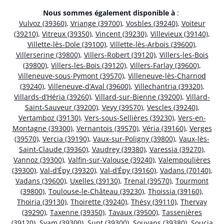
Nous sommes également disponible à
:
Vulvoz (39360)
,
Vriange (39700)
,
Vosbles (39240)
,
Voiteur
(39210)
,
Vitreux (39350)
,
Vincent (39230)
,
Villevieux (39140)
,
Villette-lès-Dole (39100)
,
Villette-lès-Arbois (39600)
,
Villerserine (39800)
,
Villers-Robert (39120)
,
Villers-les-Bois
(39800)
,
Villers-les-Bois (39120)
,
Villers-Farlay (39600)
,
Villeneuve-sous-Pymont (39570)
,
Villeneuve-lès-Charnod
(39240)
,
Villeneuve-d’Aval (39600)
,
Villechantria (39320)
,
Villards-d’Héria (39260)
,
Villard-sur-Bienne (39200)
,
Villard-
Saint-Sauveur (39200)
,
Vevy (39570)
,
Vescles (39240)
,
Vertamboz (39130)
,
Vers-sous-Sellières (39230)
,
Vers-en-
Montagne (39300)
,
Vernantois (39570)
,
Véria (39160)
,
Verges
(39570)
,
Vercia (39190)
,
Vaux-sur-Poligny (39800)
,
Vaux-lès-
Saint-Claude (39360)
,
Vaudrey (39380)
,
Varessia (39270)
,
Vannoz (39300)
,
Valfin-sur-Valouse (39240)
,
Valempoulières
(39300)
,
Val-d’Épy (39320)
,
Val-d’Épy (39160)
,
Vadans (70140)
,
Vadans (39600)
,
Uxelles (39130)
,
Trenal (39570)
,
Tourmont
(39800)
,
Toulouse-le-Château (39230)
,
Thoissia (39160)
,
Thoiria (39130)
,
Thoirette (39240)
,
Thésy (39110)
,
Thervay
(39290)
,
Taxenne (39350)
,
Tavaux (39500)
,
Tassenières
(39120)
,
Syam (39300)
,
Supt (39300)
,
Souvans (39380)
,
Soucia