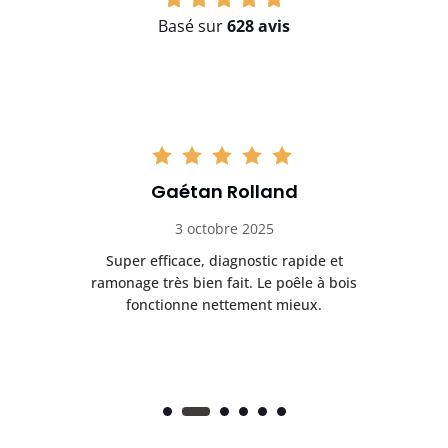
Basé sur
628 avis
Gaétan Rolland
3 octobre 2025
tre
Super efficace, diagnostic rapide et
Le
t
ramonage très bien fait. Le poêle à bois
ét
fonctionne nettement mieux.