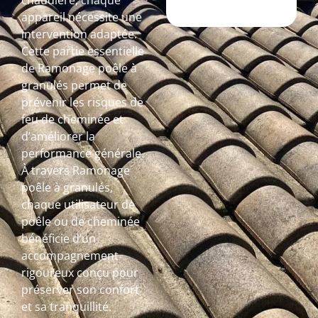
chaudière, chaque
appareil nécessite une
intervention adaptée.
Cette partie essentielle
de Ramonage poêle à
granulés permet de
prévenir les risques de
feu de cheminée et
d’améliorer la
performance générale.
À travers Ramonage
poêle à granulés,
chaque utilisateur de
poêle ou de cheminée
bénéficie d’un
accompagnement
rigoureux conçu pour
préserver son confort
et sa tranquillité.