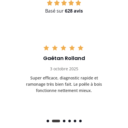
Basé sur
628 avis
Gaétan Rolland
3 octobre 2025
tre
Super efficace, diagnostic rapide et
Le
t
ramonage très bien fait. Le poêle à bois
ét
fonctionne nettement mieux.