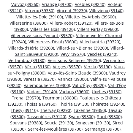
Vulvoz (39360)
,
Vriange (39700)
,
Vosbles (39240)
,
Voiteur
(39210)
,
Vitreux (39350)
,
Vincent (39230)
,
Villevieux (39140)
,
Villette-lès-Dole (39100)
,
Villette-lès-Arbois (39600)
,
Villerserine (39800)
,
Villers-Robert (39120)
,
Villers-les-Bois
(39800)
,
Villers-les-Bois (39120)
,
Villers-Farlay (39600)
,
Villeneuve-sous-Pymont (39570)
,
Villeneuve-lès-Charnod
(39240)
,
Villeneuve-d’Aval (39600)
,
Villechantria (39320)
,
Villards-d’Héria (39260)
,
Villard-sur-Bienne (39200)
,
Villard-
Saint-Sauveur (39200)
,
Vevy (39570)
,
Vescles (39240)
,
Vertamboz (39130)
,
Vers-sous-Sellières (39230)
,
Vernantois
(39570)
,
Véria (39160)
,
Verges (39570)
,
Vercia (39190)
,
Vaux-
sur-Poligny (39800)
,
Vaux-lès-Saint-Claude (39360)
,
Vaudrey
(39380)
,
Varessia (39270)
,
Vannoz (39300)
,
Valfin-sur-Valouse
(39240)
,
Valempoulières (39300)
,
Val-d’Épy (39320)
,
Val-d’Épy
(39160)
,
Vadans (70140)
,
Vadans (39600)
,
Uxelles (39130)
,
Trenal (39570)
,
Tourmont (39800)
,
Toulouse-le-Château
(39230)
,
Thoissia (39160)
,
Thoiria (39130)
,
Thoirette (39240)
,
Thésy (39110)
,
Thervay (39290)
,
Taxenne (39350)
,
Tavaux
(39500)
,
Tassenières (39120)
,
Syam (39300)
,
Supt (39300)
,
Souvans (39380)
,
Soucia (39130)
,
Songeson (39130)
,
Sirod
(39300)
,
Serre-les-Moulières (39700)
,
Sermange (39700)
,