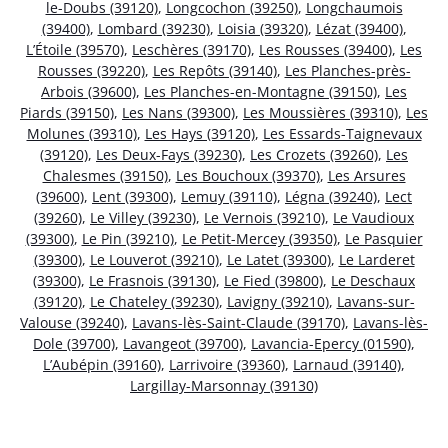
le-Doubs (39120)
,
Longcochon (39250)
,
Longchaumois
(39400)
,
Lombard (39230)
,
Loisia (39320)
,
Lézat (39400)
,
L’Étoile (39570)
,
Leschères (39170)
,
Les Rousses (39400)
,
Les
Rousses (39220)
,
Les Repôts (39140)
,
Les Planches-près-
Arbois (39600)
,
Les Planches-en-Montagne (39150)
,
Les
Piards (39150)
,
Les Nans (39300)
,
Les Moussières (39310)
,
Les
Molunes (39310)
,
Les Hays (39120)
,
Les Essards-Taignevaux
(39120)
,
Les Deux-Fays (39230)
,
Les Crozets (39260)
,
Les
Chalesmes (39150)
,
Les Bouchoux (39370)
,
Les Arsures
(39600)
,
Lent (39300)
,
Lemuy (39110)
,
Légna (39240)
,
Lect
(39260)
,
Le Villey (39230)
,
Le Vernois (39210)
,
Le Vaudioux
(39300)
,
Le Pin (39210)
,
Le Petit-Mercey (39350)
,
Le Pasquier
(39300)
,
Le Louverot (39210)
,
Le Latet (39300)
,
Le Larderet
(39300)
,
Le Frasnois (39130)
,
Le Fied (39800)
,
Le Deschaux
(39120)
,
Le Chateley (39230)
,
Lavigny (39210)
,
Lavans-sur-
Valouse (39240)
,
Lavans-lès-Saint-Claude (39170)
,
Lavans-lès-
Dole (39700)
,
Lavangeot (39700)
,
Lavancia-Epercy (01590)
,
L’Aubépin (39160)
,
Larrivoire (39360)
,
Larnaud (39140)
,
Largillay-Marsonnay (39130)