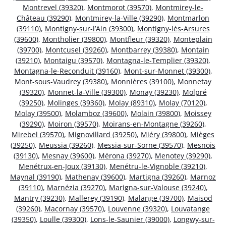
Montrevel (39320)
,
Montmorot (39570)
,
Montmirey-le-
Château (39290)
,
Montmirey-la-Ville (39290)
,
Montmarlon
(39110)
,
Montigny-sur-l’Ain (39300)
,
Montigny-lès-Arsures
(39600)
,
Montholier (39800)
,
Montfleur (39320)
,
Monteplain
(39700)
,
Montcusel (39260)
,
Montbarrey (39380)
,
Montain
(39210)
,
Montaigu (39570)
,
Montagna-le-Templier (39320)
,
Montagna-le-Reconduit (39160)
,
Mont-sur-Monnet (39300)
,
Mont-sous-Vaudrey (39380)
,
Monnières (39100)
,
Monnetay
(39320)
,
Monnet-la-Ville (39300)
,
Monay (39230)
,
Molpré
(39250)
,
Molinges (39360)
,
Molay (89310)
,
Molay (70120)
,
Molay (39500)
,
Molamboz (39600)
,
Molain (39800)
,
Moissey
(39290)
,
Moiron (39570)
,
Moirans-en-Montagne (39260)
,
Mirebel (39570)
,
Mignovillard (39250)
,
Miéry (39800)
,
Mièges
(39250)
,
Meussia (39260)
,
Messia-sur-Sorne (39570)
,
Mesnois
(39130)
,
Mesnay (39600)
,
Mérona (39270)
,
Menotey (39290)
,
Menétrux-en-Joux (39130)
,
Menétru-le-Vignoble (39210)
,
Maynal (39190)
,
Mathenay (39600)
,
Martigna (39260)
,
Marnoz
(39110)
,
Marnézia (39270)
,
Marigna-sur-Valouse (39240)
,
Mantry (39230)
,
Mallerey (39190)
,
Malange (39700)
,
Maisod
(39260)
,
Macornay (39570)
,
Louvenne (39320)
,
Louvatange
(39350)
,
Loulle (39300)
,
Lons-le-Saunier (39000)
,
Longwy-sur-