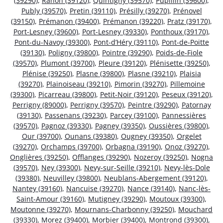
(39290)
,
Rahon (39120)
,
Quintigny (39570)
,
Pupillin (39600)
,
Publy (39570)
,
Pretin (39110)
,
Présilly (39270)
,
Prénovel
(39150)
,
Prémanon (39400)
,
Prémanon (39220)
,
Pratz (39170)
,
Port-Lesney (39600)
,
Port-Lesney (39330)
,
Ponthoux (39170)
,
Pont-du-Navoy (39300)
,
Pont-d’Héry (39110)
,
Pont-de-Poitte
(39130)
,
Poligny (39800)
,
Pointre (39290)
,
Poids-de-Fiole
(39570)
,
Plumont (39700)
,
Pleure (39120)
,
Plénisette (39250)
,
Plénise (39250)
,
Plasne (39800)
,
Plasne (39210)
,
Plaisia
(39270)
,
Plainoiseau (39210)
,
Pimorin (39270)
,
Pillemoine
(39300)
,
Picarreau (39800)
,
Petit-Noir (39120)
,
Peseux (39120)
,
Perrigny (89000)
,
Perrigny (39570)
,
Peintre (39290)
,
Patornay
(39130)
,
Passenans (39230)
,
Parcey (39100)
,
Pannessières
(39570)
,
Pagnoz (39330)
,
Pagney (39350)
,
Oussières (39800)
,
Our (39700)
,
Ounans (39380)
,
Ougney (39350)
,
Orgelet
(39270)
,
Orchamps (39700)
,
Orbagna (39190)
,
Onoz (39270)
,
Onglières (39250)
,
Offlanges (39290)
,
Nozeroy (39250)
,
Nogna
(39570)
,
Ney (39300)
,
Nevy-sur-Seille (39210)
,
Nevy-lès-Dole
(39380)
,
Neuvilley (39800)
,
Neublans-Abergement (39120)
,
Nantey (39160)
,
Nancuise (39270)
,
Nance (39140)
,
Nanc-lès-
Saint-Amour (39160)
,
Mutigney (39290)
,
Moutoux (39300)
,
Moutonne (39270)
,
Mournans-Charbonny (39250)
,
Mouchard
(39330)
,
Morez (39400)
,
Morbier (39400)
,
Montrond (39300)
,