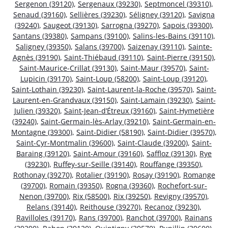
Sergenon (39120)
,
Sergenaux (39230)
,
Septmoncel (39310)
,
Senaud (39160)
,
Sellières (39230)
,
Séligney (39120)
,
Savigna
(39240)
,
Saugeot (39130)
,
Sarrogna (39270)
,
Sapois (39300)
,
Santans (39380)
,
Sampans (39100)
,
Salins-les-Bains (39110)
,
Saligney (39350)
,
Salans (39700)
,
Saizenay (39110)
,
Sainte-
Agnès (39190)
,
Saint-Thiébaud (39110)
,
Saint-Pierre (39150)
,
Saint-Maurice-Crillat (39130)
,
Saint-Maur (39570)
,
Saint-
Lupicin (39170)
,
Saint-Loup (58200)
,
Saint-Loup (39120)
,
Saint-Lothain (39230)
,
Saint-Laurent-la-Roche (39570)
,
Saint-
Laurent-en-Grandvaux (39150)
,
Saint-Lamain (39230)
,
Saint-
Julien (39320)
,
Saint-Jean-d’Étreux (39160)
,
Saint-Hymetière
(39240)
,
Saint-Germain-lès-Arlay (39210)
,
Saint-Germain-en-
Montagne (39300)
,
Saint-Didier (58190)
,
Saint-Didier (39570)
,
Saint-Cyr-Montmalin (39600)
,
Saint-Claude (39200)
,
Saint-
Baraing (39120)
,
Saint-Amour (39160)
,
Saffloz (39130)
,
Rye
(39230)
,
Ruffey-sur-Seille (39140)
,
Rouffange (39350)
,
Rothonay (39270)
,
Rotalier (39190)
,
Rosay (39190)
,
Romange
(39700)
,
Romain (39350)
,
Rogna (39360)
,
Rochefort-sur-
Nenon (39700)
,
Rix (58500)
,
Rix (39250)
,
Revigny (39570)
,
Relans (39140)
,
Reithouse (39270)
,
Recanoz (39230)
,
Ravilloles (39170)
,
Rans (39700)
,
Ranchot (39700)
,
Rainans