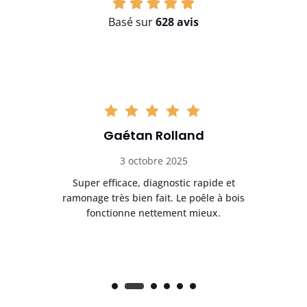
Basé sur
628 avis
Gaétan Rolland
3 octobre 2025
tre
Super efficace, diagnostic rapide et
Le
t
ramonage très bien fait. Le poêle à bois
ét
fonctionne nettement mieux.