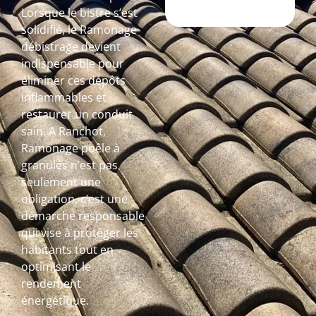
Lorsque le bistre s’est
solidifié, le Ramonage
débistrage devient
indispensable pour
éliminer ces dépôts
inflammables et
restaurer un conduit
sain. A Ranchot,
Ramonage poêle à
granulés n’est pas
seulement une
obligation, c’est une
démarche responsable
qui vise à protéger les
habitants tout en
optimisant le
rendement
énergétique.