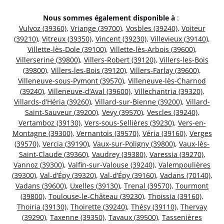
Nous sommes également disponible à
:
Vulvoz (39360)
,
Vriange (39700)
,
Vosbles (39240)
,
Voiteur
(39210)
,
Vitreux (39350)
,
Vincent (39230)
,
Villevieux (39140)
,
Villette-lès-Dole (39100)
,
Villette-lès-Arbois (39600)
,
Villerserine (39800)
,
Villers-Robert (39120)
,
Villers-les-Bois
(39800)
,
Villers-les-Bois (39120)
,
Villers-Farlay (39600)
,
Villeneuve-sous-Pymont (39570)
,
Villeneuve-lès-Charnod
(39240)
,
Villeneuve-d’Aval (39600)
,
Villechantria (39320)
,
Villards-d’Héria (39260)
,
Villard-sur-Bienne (39200)
,
Villard-
Saint-Sauveur (39200)
,
Vevy (39570)
,
Vescles (39240)
,
Vertamboz (39130)
,
Vers-sous-Sellières (39230)
,
Vers-en-
Montagne (39300)
,
Vernantois (39570)
,
Véria (39160)
,
Verges
(39570)
,
Vercia (39190)
,
Vaux-sur-Poligny (39800)
,
Vaux-lès-
Saint-Claude (39360)
,
Vaudrey (39380)
,
Varessia (39270)
,
Vannoz (39300)
,
Valfin-sur-Valouse (39240)
,
Valempoulières
(39300)
,
Val-d’Épy (39320)
,
Val-d’Épy (39160)
,
Vadans (70140)
,
Vadans (39600)
,
Uxelles (39130)
,
Trenal (39570)
,
Tourmont
(39800)
,
Toulouse-le-Château (39230)
,
Thoissia (39160)
,
Thoiria (39130)
,
Thoirette (39240)
,
Thésy (39110)
,
Thervay
(39290)
,
Taxenne (39350)
,
Tavaux (39500)
,
Tassenières