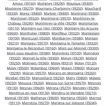
Amour (39160)
,
Mutigney (39290)
,
Moutoux (39300)
,
Moutonne (39270)
,
Mournans-Charbonny (39250)
,
Mouchard
(39330)
,
Morez (39400)
,
Morbier (39400)
,
Montrond (39300)
,
Montrevel (39320)
,
Montmorot (39570)
,
Montmirey-le-
Château (39290)
,
Montmirey-la-Ville (39290)
,
Montmarlon
(39110)
,
Montigny-sur-l’Ain (39300)
,
Montigny-lès-Arsures
(39600)
,
Montholier (39800)
,
Montfleur (39320)
,
Monteplain
(39700)
,
Montcusel (39260)
,
Montbarrey (39380)
,
Montain
(39210)
,
Montaigu (39570)
,
Montagna-le-Templier (39320)
,
Montagna-le-Reconduit (39160)
,
Mont-sur-Monnet (39300)
,
Mont-sous-Vaudrey (39380)
,
Monnières (39100)
,
Monnetay
(39320)
,
Monnet-la-Ville (39300)
,
Monay (39230)
,
Molpré
(39250)
,
Molinges (39360)
,
Molay (89310)
,
Molay (70120)
,
Molay (39500)
,
Molamboz (39600)
,
Molain (39800)
,
Moissey
(39290)
,
Moiron (39570)
,
Moirans-en-Montagne (39260)
,
Mirebel (39570)
,
Mignovillard (39250)
,
Miéry (39800)
,
Mièges
(39250)
,
Meussia (39260)
,
Messia-sur-Sorne (39570)
,
Mesnois
(39130)
,
Mesnay (39600)
,
Mérona (39270)
,
Menotey (39290)
,
Menétrux-en-Joux (39130)
,
Menétru-le-Vignoble (39210)
,
Maynal (39190)
,
Mathenay (39600)
,
Martigna (39260)
,
Marnoz
(39110)
,
Marnézia (39270)
,
Marigna-sur-Valouse (39240)
,