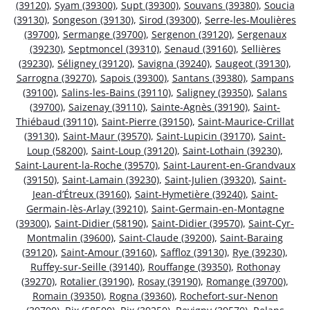
(39120)
,
Syam (39300)
,
Supt (39300)
,
Souvans (39380)
,
Soucia
(39130)
,
Songeson (39130)
,
Sirod (39300)
,
Serre-les-Moulières
(39700)
,
Sermange (39700)
,
Sergenon (39120)
,
Sergenaux
(39230)
,
Septmoncel (39310)
,
Senaud (39160)
,
Sellières
(39230)
,
Séligney (39120)
,
Savigna (39240)
,
Saugeot (39130)
,
Sarrogna (39270)
,
Sapois (39300)
,
Santans (39380)
,
Sampans
(39100)
,
Salins-les-Bains (39110)
,
Saligney (39350)
,
Salans
(39700)
,
Saizenay (39110)
,
Sainte-Agnès (39190)
,
Saint-
Thiébaud (39110)
,
Saint-Pierre (39150)
,
Saint-Maurice-Crillat
(39130)
,
Saint-Maur (39570)
,
Saint-Lupicin (39170)
,
Saint-
Loup (58200)
,
Saint-Loup (39120)
,
Saint-Lothain (39230)
,
Saint-Laurent-la-Roche (39570)
,
Saint-Laurent-en-Grandvaux
(39150)
,
Saint-Lamain (39230)
,
Saint-Julien (39320)
,
Saint-
Jean-d’Étreux (39160)
,
Saint-Hymetière (39240)
,
Saint-
Germain-lès-Arlay (39210)
,
Saint-Germain-en-Montagne
(39300)
,
Saint-Didier (58190)
,
Saint-Didier (39570)
,
Saint-Cyr-
Montmalin (39600)
,
Saint-Claude (39200)
,
Saint-Baraing
(39120)
,
Saint-Amour (39160)
,
Saffloz (39130)
,
Rye (39230)
,
Ruffey-sur-Seille (39140)
,
Rouffange (39350)
,
Rothonay
(39270)
,
Rotalier (39190)
,
Rosay (39190)
,
Romange (39700)
,
Romain (39350)
,
Rogna (39360)
,
Rochefort-sur-Nenon