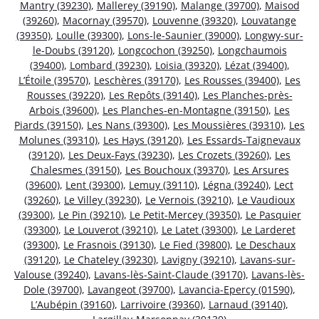
Mantry (39230)
,
Mallerey (39190)
,
Malange (39700)
,
Maisod
(39260)
,
Macornay (39570)
,
Louvenne (39320)
,
Louvatange
(39350)
,
Loulle (39300)
,
Lons-le-Saunier (39000)
,
Longwy-sur-
le-Doubs (39120)
,
Longcochon (39250)
,
Longchaumois
(39400)
,
Lombard (39230)
,
Loisia (39320)
,
Lézat (39400)
,
L’Étoile (39570)
,
Leschères (39170)
,
Les Rousses (39400)
,
Les
Rousses (39220)
,
Les Repôts (39140)
,
Les Planches-près-
Arbois (39600)
,
Les Planches-en-Montagne (39150)
,
Les
Piards (39150)
,
Les Nans (39300)
,
Les Moussières (39310)
,
Les
Molunes (39310)
,
Les Hays (39120)
,
Les Essards-Taignevaux
(39120)
,
Les Deux-Fays (39230)
,
Les Crozets (39260)
,
Les
Chalesmes (39150)
,
Les Bouchoux (39370)
,
Les Arsures
(39600)
,
Lent (39300)
,
Lemuy (39110)
,
Légna (39240)
,
Lect
(39260)
,
Le Villey (39230)
,
Le Vernois (39210)
,
Le Vaudioux
(39300)
,
Le Pin (39210)
,
Le Petit-Mercey (39350)
,
Le Pasquier
(39300)
,
Le Louverot (39210)
,
Le Latet (39300)
,
Le Larderet
(39300)
,
Le Frasnois (39130)
,
Le Fied (39800)
,
Le Deschaux
(39120)
,
Le Chateley (39230)
,
Lavigny (39210)
,
Lavans-sur-
Valouse (39240)
,
Lavans-lès-Saint-Claude (39170)
,
Lavans-lès-
Dole (39700)
,
Lavangeot (39700)
,
Lavancia-Epercy (01590)
,
L’Aubépin (39160)
,
Larrivoire (39360)
,
Larnaud (39140)
,