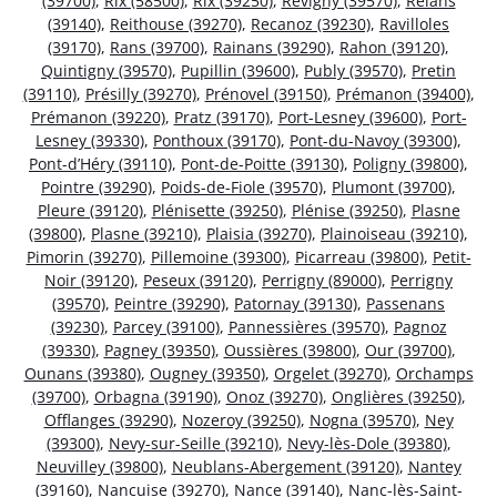
(39700)
,
Rix (58500)
,
Rix (39250)
,
Revigny (39570)
,
Relans
(39140)
,
Reithouse (39270)
,
Recanoz (39230)
,
Ravilloles
(39170)
,
Rans (39700)
,
Rainans (39290)
,
Rahon (39120)
,
Quintigny (39570)
,
Pupillin (39600)
,
Publy (39570)
,
Pretin
(39110)
,
Présilly (39270)
,
Prénovel (39150)
,
Prémanon (39400)
,
Prémanon (39220)
,
Pratz (39170)
,
Port-Lesney (39600)
,
Port-
Lesney (39330)
,
Ponthoux (39170)
,
Pont-du-Navoy (39300)
,
Pont-d’Héry (39110)
,
Pont-de-Poitte (39130)
,
Poligny (39800)
,
Pointre (39290)
,
Poids-de-Fiole (39570)
,
Plumont (39700)
,
Pleure (39120)
,
Plénisette (39250)
,
Plénise (39250)
,
Plasne
(39800)
,
Plasne (39210)
,
Plaisia (39270)
,
Plainoiseau (39210)
,
Pimorin (39270)
,
Pillemoine (39300)
,
Picarreau (39800)
,
Petit-
Noir (39120)
,
Peseux (39120)
,
Perrigny (89000)
,
Perrigny
(39570)
,
Peintre (39290)
,
Patornay (39130)
,
Passenans
(39230)
,
Parcey (39100)
,
Pannessières (39570)
,
Pagnoz
(39330)
,
Pagney (39350)
,
Oussières (39800)
,
Our (39700)
,
Ounans (39380)
,
Ougney (39350)
,
Orgelet (39270)
,
Orchamps
(39700)
,
Orbagna (39190)
,
Onoz (39270)
,
Onglières (39250)
,
Offlanges (39290)
,
Nozeroy (39250)
,
Nogna (39570)
,
Ney
(39300)
,
Nevy-sur-Seille (39210)
,
Nevy-lès-Dole (39380)
,
Neuvilley (39800)
,
Neublans-Abergement (39120)
,
Nantey
(39160)
,
Nancuise (39270)
,
Nance (39140)
,
Nanc-lès-Saint-