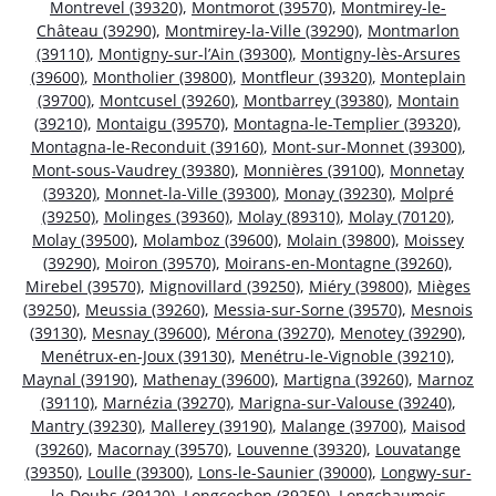
Montrevel (39320)
,
Montmorot (39570)
,
Montmirey-le-
Château (39290)
,
Montmirey-la-Ville (39290)
,
Montmarlon
(39110)
,
Montigny-sur-l’Ain (39300)
,
Montigny-lès-Arsures
(39600)
,
Montholier (39800)
,
Montfleur (39320)
,
Monteplain
(39700)
,
Montcusel (39260)
,
Montbarrey (39380)
,
Montain
(39210)
,
Montaigu (39570)
,
Montagna-le-Templier (39320)
,
Montagna-le-Reconduit (39160)
,
Mont-sur-Monnet (39300)
,
Mont-sous-Vaudrey (39380)
,
Monnières (39100)
,
Monnetay
(39320)
,
Monnet-la-Ville (39300)
,
Monay (39230)
,
Molpré
(39250)
,
Molinges (39360)
,
Molay (89310)
,
Molay (70120)
,
Molay (39500)
,
Molamboz (39600)
,
Molain (39800)
,
Moissey
(39290)
,
Moiron (39570)
,
Moirans-en-Montagne (39260)
,
Mirebel (39570)
,
Mignovillard (39250)
,
Miéry (39800)
,
Mièges
(39250)
,
Meussia (39260)
,
Messia-sur-Sorne (39570)
,
Mesnois
(39130)
,
Mesnay (39600)
,
Mérona (39270)
,
Menotey (39290)
,
Menétrux-en-Joux (39130)
,
Menétru-le-Vignoble (39210)
,
Maynal (39190)
,
Mathenay (39600)
,
Martigna (39260)
,
Marnoz
(39110)
,
Marnézia (39270)
,
Marigna-sur-Valouse (39240)
,
Mantry (39230)
,
Mallerey (39190)
,
Malange (39700)
,
Maisod
(39260)
,
Macornay (39570)
,
Louvenne (39320)
,
Louvatange
(39350)
,
Loulle (39300)
,
Lons-le-Saunier (39000)
,
Longwy-sur-
le-Doubs (39120)
,
Longcochon (39250)
,
Longchaumois