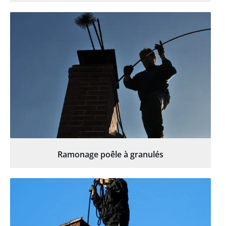
Ramonage poêle à granulés