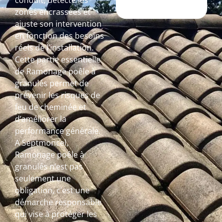
conduit, détecte les
zones encrassées et
ajuste son intervention
en fonction des besoins
réels de l’installation.
Cette partie essentielle
de Ramonage poêle à
granulés permet de
prévenir les risques de
feu de cheminée et
d’améliorer la
performance générale.
A Septmoncel,
Ramonage poêle à
granulés n’est pas
seulement une
obligation, c’est une
démarche responsable
qui vise à protéger les