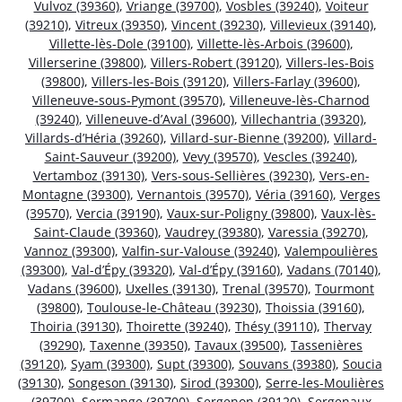
Vulvoz (39360)
,
Vriange (39700)
,
Vosbles (39240)
,
Voiteur
(39210)
,
Vitreux (39350)
,
Vincent (39230)
,
Villevieux (39140)
,
Villette-lès-Dole (39100)
,
Villette-lès-Arbois (39600)
,
Villerserine (39800)
,
Villers-Robert (39120)
,
Villers-les-Bois
(39800)
,
Villers-les-Bois (39120)
,
Villers-Farlay (39600)
,
Villeneuve-sous-Pymont (39570)
,
Villeneuve-lès-Charnod
(39240)
,
Villeneuve-d’Aval (39600)
,
Villechantria (39320)
,
Villards-d’Héria (39260)
,
Villard-sur-Bienne (39200)
,
Villard-
Saint-Sauveur (39200)
,
Vevy (39570)
,
Vescles (39240)
,
Vertamboz (39130)
,
Vers-sous-Sellières (39230)
,
Vers-en-
Montagne (39300)
,
Vernantois (39570)
,
Véria (39160)
,
Verges
(39570)
,
Vercia (39190)
,
Vaux-sur-Poligny (39800)
,
Vaux-lès-
Saint-Claude (39360)
,
Vaudrey (39380)
,
Varessia (39270)
,
Vannoz (39300)
,
Valfin-sur-Valouse (39240)
,
Valempoulières
(39300)
,
Val-d’Épy (39320)
,
Val-d’Épy (39160)
,
Vadans (70140)
,
Vadans (39600)
,
Uxelles (39130)
,
Trenal (39570)
,
Tourmont
(39800)
,
Toulouse-le-Château (39230)
,
Thoissia (39160)
,
Thoiria (39130)
,
Thoirette (39240)
,
Thésy (39110)
,
Thervay
(39290)
,
Taxenne (39350)
,
Tavaux (39500)
,
Tassenières
(39120)
,
Syam (39300)
,
Supt (39300)
,
Souvans (39380)
,
Soucia
(39130)
,
Songeson (39130)
,
Sirod (39300)
,
Serre-les-Moulières
(39700)
,
Sermange (39700)
,
Sergenon (39120)
,
Sergenaux