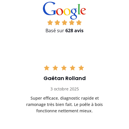
Basé sur
628 avis
Gaétan Rolland
3 octobre 2025
tre
Super efficace, diagnostic rapide et
Le
t
ramonage très bien fait. Le poêle à bois
ét
fonctionne nettement mieux.