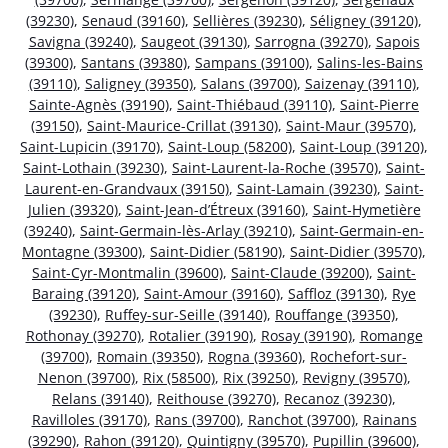
(39230)
,
Senaud (39160)
,
Sellières (39230)
,
Séligney (39120)
,
Savigna (39240)
,
Saugeot (39130)
,
Sarrogna (39270)
,
Sapois
(39300)
,
Santans (39380)
,
Sampans (39100)
,
Salins-les-Bains
(39110)
,
Saligney (39350)
,
Salans (39700)
,
Saizenay (39110)
,
Sainte-Agnès (39190)
,
Saint-Thiébaud (39110)
,
Saint-Pierre
(39150)
,
Saint-Maurice-Crillat (39130)
,
Saint-Maur (39570)
,
Saint-Lupicin (39170)
,
Saint-Loup (58200)
,
Saint-Loup (39120)
,
Saint-Lothain (39230)
,
Saint-Laurent-la-Roche (39570)
,
Saint-
Laurent-en-Grandvaux (39150)
,
Saint-Lamain (39230)
,
Saint-
Julien (39320)
,
Saint-Jean-d’Étreux (39160)
,
Saint-Hymetière
(39240)
,
Saint-Germain-lès-Arlay (39210)
,
Saint-Germain-en-
Montagne (39300)
,
Saint-Didier (58190)
,
Saint-Didier (39570)
,
Saint-Cyr-Montmalin (39600)
,
Saint-Claude (39200)
,
Saint-
Baraing (39120)
,
Saint-Amour (39160)
,
Saffloz (39130)
,
Rye
(39230)
,
Ruffey-sur-Seille (39140)
,
Rouffange (39350)
,
Rothonay (39270)
,
Rotalier (39190)
,
Rosay (39190)
,
Romange
(39700)
,
Romain (39350)
,
Rogna (39360)
,
Rochefort-sur-
Nenon (39700)
,
Rix (58500)
,
Rix (39250)
,
Revigny (39570)
,
Relans (39140)
,
Reithouse (39270)
,
Recanoz (39230)
,
Ravilloles (39170)
,
Rans (39700)
,
Ranchot (39700)
,
Rainans
(39290)
,
Rahon (39120)
,
Quintigny (39570)
,
Pupillin (39600)
,