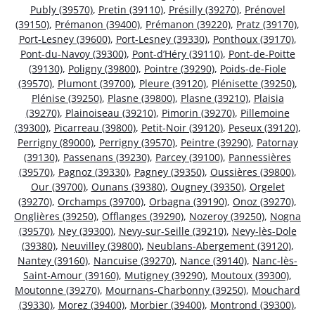
Publy (39570)
,
Pretin (39110)
,
Présilly (39270)
,
Prénovel
(39150)
,
Prémanon (39400)
,
Prémanon (39220)
,
Pratz (39170)
,
Port-Lesney (39600)
,
Port-Lesney (39330)
,
Ponthoux (39170)
,
Pont-du-Navoy (39300)
,
Pont-d’Héry (39110)
,
Pont-de-Poitte
(39130)
,
Poligny (39800)
,
Pointre (39290)
,
Poids-de-Fiole
(39570)
,
Plumont (39700)
,
Pleure (39120)
,
Plénisette (39250)
,
Plénise (39250)
,
Plasne (39800)
,
Plasne (39210)
,
Plaisia
(39270)
,
Plainoiseau (39210)
,
Pimorin (39270)
,
Pillemoine
(39300)
,
Picarreau (39800)
,
Petit-Noir (39120)
,
Peseux (39120)
,
Perrigny (89000)
,
Perrigny (39570)
,
Peintre (39290)
,
Patornay
(39130)
,
Passenans (39230)
,
Parcey (39100)
,
Pannessières
(39570)
,
Pagnoz (39330)
,
Pagney (39350)
,
Oussières (39800)
,
Our (39700)
,
Ounans (39380)
,
Ougney (39350)
,
Orgelet
(39270)
,
Orchamps (39700)
,
Orbagna (39190)
,
Onoz (39270)
,
Onglières (39250)
,
Offlanges (39290)
,
Nozeroy (39250)
,
Nogna
(39570)
,
Ney (39300)
,
Nevy-sur-Seille (39210)
,
Nevy-lès-Dole
(39380)
,
Neuvilley (39800)
,
Neublans-Abergement (39120)
,
Nantey (39160)
,
Nancuise (39270)
,
Nance (39140)
,
Nanc-lès-
Saint-Amour (39160)
,
Mutigney (39290)
,
Moutoux (39300)
,
Moutonne (39270)
,
Mournans-Charbonny (39250)
,
Mouchard
(39330)
,
Morez (39400)
,
Morbier (39400)
,
Montrond (39300)
,