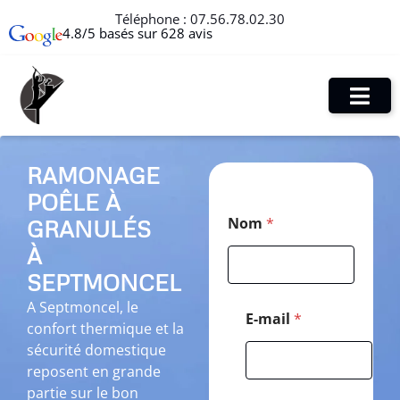
Téléphone :
07.56.78.02.30
4.8/5 basés sur 628 avis
RAMONAGE
POÊLE À
E
Nom
*
GRANULÉS
-
m
À
a
i
SEPTMONCEL
l
A Septmoncel, le
C
E-mail
*
confort thermique et la
o
d
sécurité domestique
e
reposent en grande
*
partie sur le bon