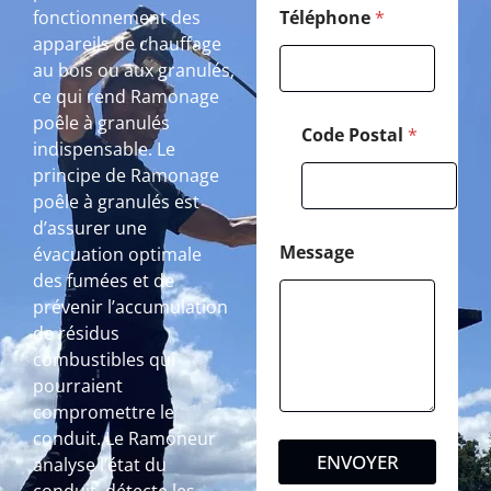
fonctionnement des
Téléphone
*
appareils de chauffage
au bois ou aux granulés,
ce qui rend Ramonage
poêle à granulés
Code Postal
*
indispensable. Le
principe de Ramonage
poêle à granulés est
d’assurer une
Message
évacuation optimale
des fumées et de
prévenir l’accumulation
de résidus
combustibles qui
pourraient
compromettre le
conduit. Le Ramoneur
ENVOYER
analyse l’état du