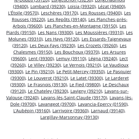
(39400)
,
Lombard (39230)
,
Loisia (39320)
,
Lézat (39400)
,
L’Étoile (39570)
,
Leschères (39170)
,
Les Rousses (39400)
,
Les
Rousses (39220)
,
Les Repôts (39140)
,
Les Planches-près-
Arbois (39600)
,
Les Planches-en-Montagne (39150)
,
Les
Piards (39150)
,
Les Nans (39300)
,
Les Moussières (39310)
,
Les
Molunes (39310)
,
Les Hays (39120)
,
Les Essards-Taignevaux
(39120)
,
Les Deux-Fays (39230)
,
Les Crozets (39260)
,
Les
Chalesmes (39150)
,
Les Bouchoux (39370)
,
Les Arsures
(39600)
,
Lent (39300)
,
Lemuy (39110)
,
Légna (39240)
,
Lect
(39260)
,
Le Villey (39230)
,
Le Vernois (39210)
,
Le Vaudioux
(39300)
,
Le Pin (39210)
,
Le Petit-Mercey (39350)
,
Le Pasquier
(39300)
,
Le Louverot (39210)
,
Le Latet (39300)
,
Le Larderet
(39300)
,
Le Frasnois (39130)
,
Le Fied (39800)
,
Le Deschaux
(39120)
,
Le Chateley (39230)
,
Lavigny (39210)
,
Lavans-sur-
Valouse (39240)
,
Lavans-lès-Saint-Claude (39170)
,
Lavans-lès-
Dole (39700)
,
Lavangeot (39700)
,
Lavancia-Epercy (01590)
,
L’Aubépin (39160)
,
Larrivoire (39360)
,
Larnaud (39140)
,
Largillay-Marsonnay (39130)