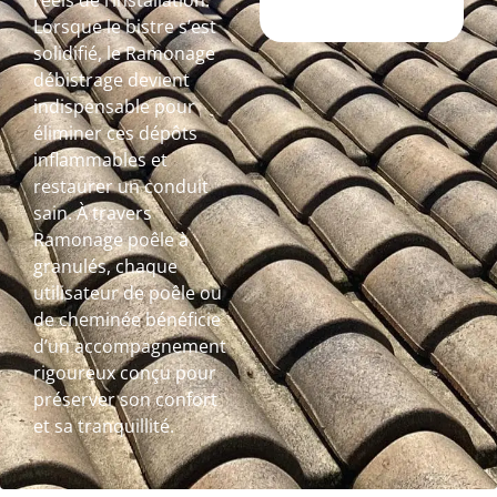
réels de l’installation.
Lorsque le bistre s’est
solidifié, le Ramonage
débistrage devient
indispensable pour
éliminer ces dépôts
inflammables et
restaurer un conduit
sain. À travers
Ramonage poêle à
granulés, chaque
utilisateur de poêle ou
de cheminée bénéficie
d’un accompagnement
rigoureux conçu pour
préserver son confort
et sa tranquillité.