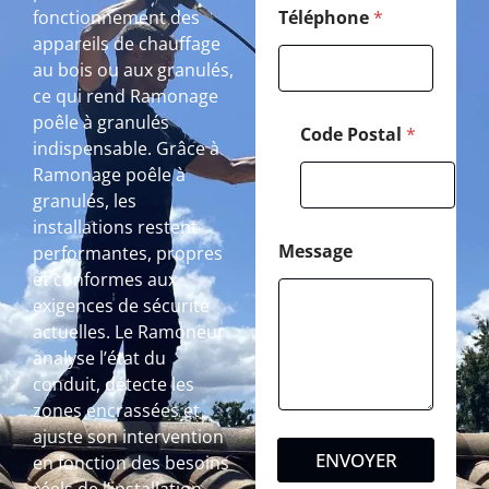
fonctionnement des
Téléphone
*
appareils de chauffage
au bois ou aux granulés,
ce qui rend Ramonage
poêle à granulés
Code Postal
*
indispensable. Grâce à
Ramonage poêle à
granulés, les
installations restent
Message
performantes, propres
et conformes aux
exigences de sécurité
actuelles. Le Ramoneur
analyse l’état du
conduit, détecte les
zones encrassées et
ajuste son intervention
ENVOYER
en fonction des besoins