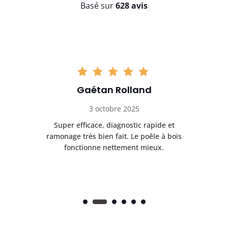
Basé sur
628 avis
Gaétan Rolland
3 octobre 2025
tre
Super efficace, diagnostic rapide et
Le
t
ramonage très bien fait. Le poêle à bois
ét
fonctionne nettement mieux.