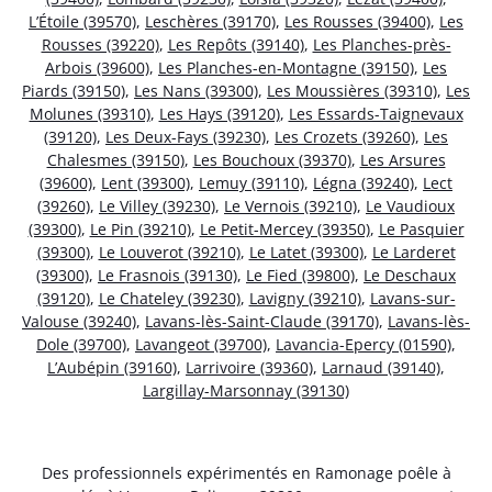
L’Étoile (39570)
,
Leschères (39170)
,
Les Rousses (39400)
,
Les
Rousses (39220)
,
Les Repôts (39140)
,
Les Planches-près-
Arbois (39600)
,
Les Planches-en-Montagne (39150)
,
Les
Piards (39150)
,
Les Nans (39300)
,
Les Moussières (39310)
,
Les
Molunes (39310)
,
Les Hays (39120)
,
Les Essards-Taignevaux
(39120)
,
Les Deux-Fays (39230)
,
Les Crozets (39260)
,
Les
Chalesmes (39150)
,
Les Bouchoux (39370)
,
Les Arsures
(39600)
,
Lent (39300)
,
Lemuy (39110)
,
Légna (39240)
,
Lect
(39260)
,
Le Villey (39230)
,
Le Vernois (39210)
,
Le Vaudioux
(39300)
,
Le Pin (39210)
,
Le Petit-Mercey (39350)
,
Le Pasquier
(39300)
,
Le Louverot (39210)
,
Le Latet (39300)
,
Le Larderet
(39300)
,
Le Frasnois (39130)
,
Le Fied (39800)
,
Le Deschaux
(39120)
,
Le Chateley (39230)
,
Lavigny (39210)
,
Lavans-sur-
Valouse (39240)
,
Lavans-lès-Saint-Claude (39170)
,
Lavans-lès-
Dole (39700)
,
Lavangeot (39700)
,
Lavancia-Epercy (01590)
,
L’Aubépin (39160)
,
Larrivoire (39360)
,
Larnaud (39140)
,
Largillay-Marsonnay (39130)
Des professionnels expérimentés en Ramonage poêle à