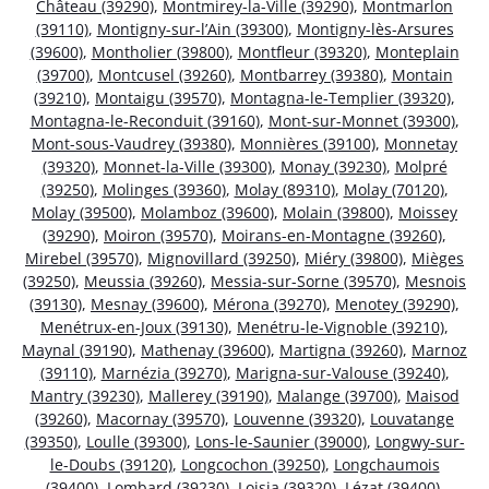
Château (39290)
,
Montmirey-la-Ville (39290)
,
Montmarlon
(39110)
,
Montigny-sur-l’Ain (39300)
,
Montigny-lès-Arsures
(39600)
,
Montholier (39800)
,
Montfleur (39320)
,
Monteplain
(39700)
,
Montcusel (39260)
,
Montbarrey (39380)
,
Montain
(39210)
,
Montaigu (39570)
,
Montagna-le-Templier (39320)
,
Montagna-le-Reconduit (39160)
,
Mont-sur-Monnet (39300)
,
Mont-sous-Vaudrey (39380)
,
Monnières (39100)
,
Monnetay
(39320)
,
Monnet-la-Ville (39300)
,
Monay (39230)
,
Molpré
(39250)
,
Molinges (39360)
,
Molay (89310)
,
Molay (70120)
,
Molay (39500)
,
Molamboz (39600)
,
Molain (39800)
,
Moissey
(39290)
,
Moiron (39570)
,
Moirans-en-Montagne (39260)
,
Mirebel (39570)
,
Mignovillard (39250)
,
Miéry (39800)
,
Mièges
(39250)
,
Meussia (39260)
,
Messia-sur-Sorne (39570)
,
Mesnois
(39130)
,
Mesnay (39600)
,
Mérona (39270)
,
Menotey (39290)
,
Menétrux-en-Joux (39130)
,
Menétru-le-Vignoble (39210)
,
Maynal (39190)
,
Mathenay (39600)
,
Martigna (39260)
,
Marnoz
(39110)
,
Marnézia (39270)
,
Marigna-sur-Valouse (39240)
,
Mantry (39230)
,
Mallerey (39190)
,
Malange (39700)
,
Maisod
(39260)
,
Macornay (39570)
,
Louvenne (39320)
,
Louvatange
(39350)
,
Loulle (39300)
,
Lons-le-Saunier (39000)
,
Longwy-sur-
le-Doubs (39120)
,
Longcochon (39250)
,
Longchaumois
(39400)
,
Lombard (39230)
,
Loisia (39320)
,
Lézat (39400)
,