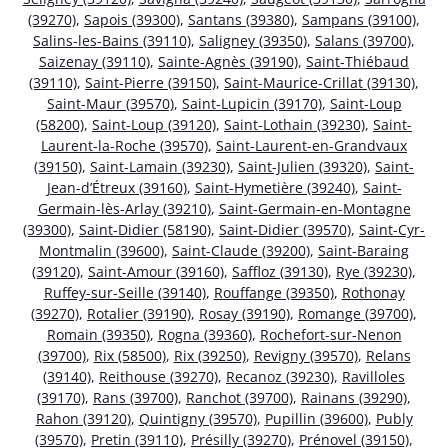
(39270)
,
Sapois (39300)
,
Santans (39380)
,
Sampans (39100)
,
Salins-les-Bains (39110)
,
Saligney (39350)
,
Salans (39700)
,
Saizenay (39110)
,
Sainte-Agnès (39190)
,
Saint-Thiébaud
(39110)
,
Saint-Pierre (39150)
,
Saint-Maurice-Crillat (39130)
,
Saint-Maur (39570)
,
Saint-Lupicin (39170)
,
Saint-Loup
(58200)
,
Saint-Loup (39120)
,
Saint-Lothain (39230)
,
Saint-
Laurent-la-Roche (39570)
,
Saint-Laurent-en-Grandvaux
(39150)
,
Saint-Lamain (39230)
,
Saint-Julien (39320)
,
Saint-
Jean-d’Étreux (39160)
,
Saint-Hymetière (39240)
,
Saint-
Germain-lès-Arlay (39210)
,
Saint-Germain-en-Montagne
(39300)
,
Saint-Didier (58190)
,
Saint-Didier (39570)
,
Saint-Cyr-
Montmalin (39600)
,
Saint-Claude (39200)
,
Saint-Baraing
(39120)
,
Saint-Amour (39160)
,
Saffloz (39130)
,
Rye (39230)
,
Ruffey-sur-Seille (39140)
,
Rouffange (39350)
,
Rothonay
(39270)
,
Rotalier (39190)
,
Rosay (39190)
,
Romange (39700)
,
Romain (39350)
,
Rogna (39360)
,
Rochefort-sur-Nenon
(39700)
,
Rix (58500)
,
Rix (39250)
,
Revigny (39570)
,
Relans
(39140)
,
Reithouse (39270)
,
Recanoz (39230)
,
Ravilloles
(39170)
,
Rans (39700)
,
Ranchot (39700)
,
Rainans (39290)
,
Rahon (39120)
,
Quintigny (39570)
,
Pupillin (39600)
,
Publy
(39570)
,
Pretin (39110)
,
Présilly (39270)
,
Prénovel (39150)
,