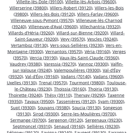
Villette-lès-Dole (39100)
,
Villette-lès-Arbois (39600)
,
Villerserine (39800)
,
Villers-Robert (39120)
,
Villers-les-Bois
(39800)
,
Villers-les-Bois (39120)
,
Villers-Farlay (39600)
,
Villeneuve-sous-Pymont (39570)
,
Villeneuve-lès-Charnod
(39240)
,
Villeneuve-d’Aval (39600)
,
Villechantria (39320)
,
Villards-d’Héria (39260)
,
Villard-sur-Bienne (39200)
,
Villard-
Saint-Sauveur (39200)
,
Vevy (39570)
,
Vescles (39240)
,
Vertamboz (39130)
,
Vers-sous-Sellières (39230)
,
Vers-en-
Montagne (39300)
,
Vernantois (39570)
,
Véria (39160)
,
Verges
(39570)
,
Vercia (39190)
,
Vaux-lès-Saint-Claude (39360)
,
Vaudrey (39380)
,
Varessia (39270)
,
Vannoz (39300)
,
Valfin-
sur-Valouse (39240)
,
Valempoulières (39300)
,
Val-d’Épy
(39320)
,
Val-d’Épy (39160)
,
Vadans (70140)
,
Vadans (39600)
,
Uxelles (39130)
,
Trenal (39570)
,
Tourmont (39800)
,
Toulouse-
le-Château (39230)
,
Thoissia (39160)
,
Thoiria (39130)
,
Thoirette (39240)
,
Thésy (39110)
,
Thervay (39290)
,
Taxenne
(39350)
,
Tavaux (39500)
,
Tassenières (39120)
,
Syam (39300)
,
Supt (39300)
,
Souvans (39380)
,
Soucia (39130)
,
Songeson
(39130)
,
Sirod (39300)
,
Serre-les-Moulières (39700)
,
Sermange (39700)
,
Sergenon (39120)
,
Sergenaux (39230)
,
Septmoncel (39310)
,
Senaud (39160)
,
Sellières (39230)
,
Séligney (39120)
,
Savigna (39240)
,
Saugeot (39130)
,
Sarrogna