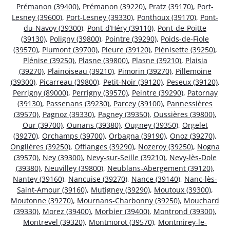
Prémanon (39400)
,
Prémanon (39220)
,
Pratz (39170)
,
Port-
Lesney (39600)
,
Port-Lesney (39330)
,
Ponthoux (39170)
,
Pont-
du-Navoy (39300)
,
Pont-d’Héry (39110)
,
Pont-de-Poitte
(39130)
,
Poligny (39800)
,
Pointre (39290)
,
Poids-de-Fiole
(39570)
,
Plumont (39700)
,
Pleure (39120)
,
Plénisette (39250)
,
Plénise (39250)
,
Plasne (39800)
,
Plasne (39210)
,
Plaisia
(39270)
,
Plainoiseau (39210)
,
Pimorin (39270)
,
Pillemoine
(39300)
,
Picarreau (39800)
,
Petit-Noir (39120)
,
Peseux (39120)
,
Perrigny (89000)
,
Perrigny (39570)
,
Peintre (39290)
,
Patornay
(39130)
,
Passenans (39230)
,
Parcey (39100)
,
Pannessières
(39570)
,
Pagnoz (39330)
,
Pagney (39350)
,
Oussières (39800)
,
Our (39700)
,
Ounans (39380)
,
Ougney (39350)
,
Orgelet
(39270)
,
Orchamps (39700)
,
Orbagna (39190)
,
Onoz (39270)
,
Onglières (39250)
,
Offlanges (39290)
,
Nozeroy (39250)
,
Nogna
(39570)
,
Ney (39300)
,
Nevy-sur-Seille (39210)
,
Nevy-lès-Dole
(39380)
,
Neuvilley (39800)
,
Neublans-Abergement (39120)
,
Nantey (39160)
,
Nancuise (39270)
,
Nance (39140)
,
Nanc-lès-
Saint-Amour (39160)
,
Mutigney (39290)
,
Moutoux (39300)
,
Moutonne (39270)
,
Mournans-Charbonny (39250)
,
Mouchard
(39330)
,
Morez (39400)
,
Morbier (39400)
,
Montrond (39300)
,
Montrevel (39320)
,
Montmorot (39570)
,
Montmirey-le-