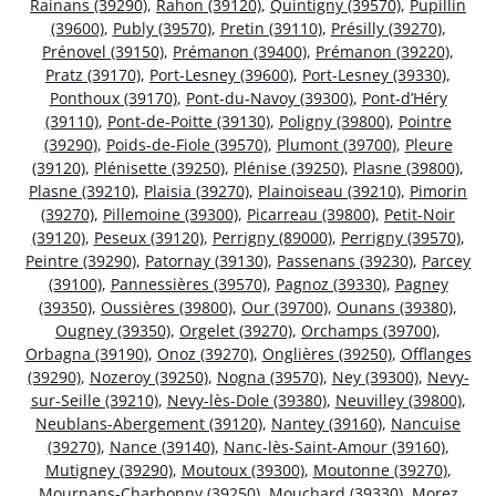
Rainans (39290)
,
Rahon (39120)
,
Quintigny (39570)
,
Pupillin
(39600)
,
Publy (39570)
,
Pretin (39110)
,
Présilly (39270)
,
Prénovel (39150)
,
Prémanon (39400)
,
Prémanon (39220)
,
Pratz (39170)
,
Port-Lesney (39600)
,
Port-Lesney (39330)
,
Ponthoux (39170)
,
Pont-du-Navoy (39300)
,
Pont-d’Héry
(39110)
,
Pont-de-Poitte (39130)
,
Poligny (39800)
,
Pointre
(39290)
,
Poids-de-Fiole (39570)
,
Plumont (39700)
,
Pleure
(39120)
,
Plénisette (39250)
,
Plénise (39250)
,
Plasne (39800)
,
Plasne (39210)
,
Plaisia (39270)
,
Plainoiseau (39210)
,
Pimorin
(39270)
,
Pillemoine (39300)
,
Picarreau (39800)
,
Petit-Noir
(39120)
,
Peseux (39120)
,
Perrigny (89000)
,
Perrigny (39570)
,
Peintre (39290)
,
Patornay (39130)
,
Passenans (39230)
,
Parcey
(39100)
,
Pannessières (39570)
,
Pagnoz (39330)
,
Pagney
(39350)
,
Oussières (39800)
,
Our (39700)
,
Ounans (39380)
,
Ougney (39350)
,
Orgelet (39270)
,
Orchamps (39700)
,
Orbagna (39190)
,
Onoz (39270)
,
Onglières (39250)
,
Offlanges
(39290)
,
Nozeroy (39250)
,
Nogna (39570)
,
Ney (39300)
,
Nevy-
sur-Seille (39210)
,
Nevy-lès-Dole (39380)
,
Neuvilley (39800)
,
Neublans-Abergement (39120)
,
Nantey (39160)
,
Nancuise
(39270)
,
Nance (39140)
,
Nanc-lès-Saint-Amour (39160)
,
Mutigney (39290)
,
Moutoux (39300)
,
Moutonne (39270)
,
Mournans-Charbonny (39250)
,
Mouchard (39330)
,
Morez