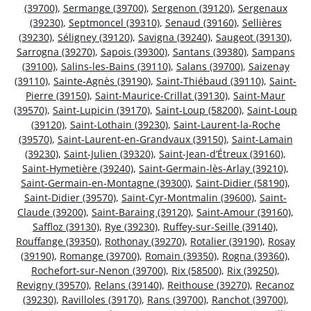
(39700)
,
Sermange (39700)
,
Sergenon (39120)
,
Sergenaux
(39230)
,
Septmoncel (39310)
,
Senaud (39160)
,
Sellières
(39230)
,
Séligney (39120)
,
Savigna (39240)
,
Saugeot (39130)
,
Sarrogna (39270)
,
Sapois (39300)
,
Santans (39380)
,
Sampans
(39100)
,
Salins-les-Bains (39110)
,
Salans (39700)
,
Saizenay
(39110)
,
Sainte-Agnès (39190)
,
Saint-Thiébaud (39110)
,
Saint-
Pierre (39150)
,
Saint-Maurice-Crillat (39130)
,
Saint-Maur
(39570)
,
Saint-Lupicin (39170)
,
Saint-Loup (58200)
,
Saint-Loup
(39120)
,
Saint-Lothain (39230)
,
Saint-Laurent-la-Roche
(39570)
,
Saint-Laurent-en-Grandvaux (39150)
,
Saint-Lamain
(39230)
,
Saint-Julien (39320)
,
Saint-Jean-d’Étreux (39160)
,
Saint-Hymetière (39240)
,
Saint-Germain-lès-Arlay (39210)
,
Saint-Germain-en-Montagne (39300)
,
Saint-Didier (58190)
,
Saint-Didier (39570)
,
Saint-Cyr-Montmalin (39600)
,
Saint-
Claude (39200)
,
Saint-Baraing (39120)
,
Saint-Amour (39160)
,
Saffloz (39130)
,
Rye (39230)
,
Ruffey-sur-Seille (39140)
,
Rouffange (39350)
,
Rothonay (39270)
,
Rotalier (39190)
,
Rosay
(39190)
,
Romange (39700)
,
Romain (39350)
,
Rogna (39360)
,
Rochefort-sur-Nenon (39700)
,
Rix (58500)
,
Rix (39250)
,
Revigny (39570)
,
Relans (39140)
,
Reithouse (39270)
,
Recanoz
(39230)
,
Ravilloles (39170)
,
Rans (39700)
,
Ranchot (39700)
,