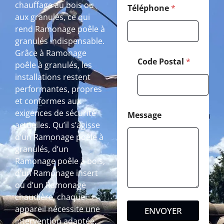
chauffage au bois ou
Téléphone
*
aux granulés, ce qui
rend Ramonage poêle à
granulés indispensable.
Grâce à Ramonage
Code Postal
*
poêle à granulés, les
installations restent
performantes, propres
et conformes aux
exigences de sécurité
Message
actuelles. Qu’il s’agisse
d’un Ramonage poêle à
granulés, d’un
Ramonage poêle à bois,
d’un Ramonage insert
ou d’un Ramonage
chaudière, chaque
appareil nécessite une
ENVOYER
intervention adaptée.