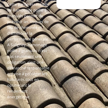
Cette partie essentielle
de Ramonage poêle à
granulés permet de
prévenir les risques de
feu de cheminée et
d’améliorer la
performance générale.
A Saligney, Ramonage
poêle à granulés n’est
pas seulement une
obligation, c’est une
démarche responsable
qui vise à protéger les
habitants tout en
optimisant le
rendement
énergétique.