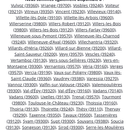
Vulvoz (39360)
,
Vriange (39700)
,
Vosbles (39240)
,
Voiteur
(39210)
,
Vitreux (39350)
,
Vincent (39230)
,
Villevieux (39140)
,
Villette-lès-Dole (39100)
,
Villette-lès-Arbois (39600)
,
Villerserine (39800)
,
Villers-Robert (39120)
,
Villers-les-Bois
(39800)
,
Villers-les-Bois (39120)
,
Villers-Farlay (39600)
,
Villeneuve-sous-Pymont (39570)
,
Villeneuve-lès-Charnod
(39240)
,
Villeneuve-d’Aval (39600)
,
Villechantria (39320)
,
Villards-d’Héria (39260)
,
Villard-sur-Bienne (39200)
,
Villard-
Saint-Sauveur (39200)
,
Vevy (39570)
,
Vescles (39240)
,
Vertamboz (39130)
,
Vers-sous-Sellières (39230)
,
Vers-en-
Montagne (39300)
,
Vernantois (39570)
,
Véria (39160)
,
Verges
(39570)
,
Vercia (39190)
,
Vaux-sur-Poligny (39800)
,
Vaux-lès-
Saint-Claude (39360)
,
Vaudrey (39380)
,
Varessia (39270)
,
Vannoz (39300)
,
Valfin-sur-Valouse (39240)
,
Valempoulières
(39300)
,
Val-d’Épy (39320)
,
Val-d’Épy (39160)
,
Vadans (70140)
,
Vadans (39600)
,
Uxelles (39130)
,
Trenal (39570)
,
Tourmont
(39800)
,
Toulouse-le-Château (39230)
,
Thoissia (39160)
,
Thoiria (39130)
,
Thoirette (39240)
,
Thésy (39110)
,
Thervay
(39290)
,
Taxenne (39350)
,
Tavaux (39500)
,
Tassenières
(39120)
,
Syam (39300)
,
Supt (39300)
,
Souvans (39380)
,
Soucia
(39130)
,
Songeson (39130)
,
Sirod (39300)
,
Serre-les-Moulières