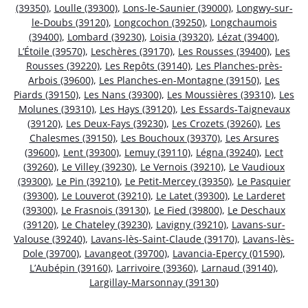
(39350)
,
Loulle (39300)
,
Lons-le-Saunier (39000)
,
Longwy-sur-
le-Doubs (39120)
,
Longcochon (39250)
,
Longchaumois
(39400)
,
Lombard (39230)
,
Loisia (39320)
,
Lézat (39400)
,
L’Étoile (39570)
,
Leschères (39170)
,
Les Rousses (39400)
,
Les
Rousses (39220)
,
Les Repôts (39140)
,
Les Planches-près-
Arbois (39600)
,
Les Planches-en-Montagne (39150)
,
Les
Piards (39150)
,
Les Nans (39300)
,
Les Moussières (39310)
,
Les
Molunes (39310)
,
Les Hays (39120)
,
Les Essards-Taignevaux
(39120)
,
Les Deux-Fays (39230)
,
Les Crozets (39260)
,
Les
Chalesmes (39150)
,
Les Bouchoux (39370)
,
Les Arsures
(39600)
,
Lent (39300)
,
Lemuy (39110)
,
Légna (39240)
,
Lect
(39260)
,
Le Villey (39230)
,
Le Vernois (39210)
,
Le Vaudioux
(39300)
,
Le Pin (39210)
,
Le Petit-Mercey (39350)
,
Le Pasquier
(39300)
,
Le Louverot (39210)
,
Le Latet (39300)
,
Le Larderet
(39300)
,
Le Frasnois (39130)
,
Le Fied (39800)
,
Le Deschaux
(39120)
,
Le Chateley (39230)
,
Lavigny (39210)
,
Lavans-sur-
Valouse (39240)
,
Lavans-lès-Saint-Claude (39170)
,
Lavans-lès-
Dole (39700)
,
Lavangeot (39700)
,
Lavancia-Epercy (01590)
,
L’Aubépin (39160)
,
Larrivoire (39360)
,
Larnaud (39140)
,
Largillay-Marsonnay (39130)