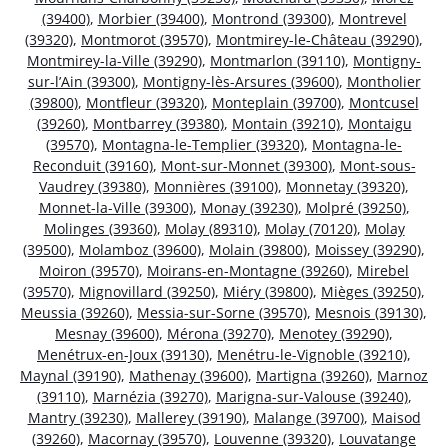
(39400)
,
Morbier (39400)
,
Montrond (39300)
,
Montrevel
(39320)
,
Montmorot (39570)
,
Montmirey-le-Château (39290)
,
Montmirey-la-Ville (39290)
,
Montmarlon (39110)
,
Montigny-
sur-l’Ain (39300)
,
Montigny-lès-Arsures (39600)
,
Montholier
(39800)
,
Montfleur (39320)
,
Monteplain (39700)
,
Montcusel
(39260)
,
Montbarrey (39380)
,
Montain (39210)
,
Montaigu
(39570)
,
Montagna-le-Templier (39320)
,
Montagna-le-
Reconduit (39160)
,
Mont-sur-Monnet (39300)
,
Mont-sous-
Vaudrey (39380)
,
Monnières (39100)
,
Monnetay (39320)
,
Monnet-la-Ville (39300)
,
Monay (39230)
,
Molpré (39250)
,
Molinges (39360)
,
Molay (89310)
,
Molay (70120)
,
Molay
(39500)
,
Molamboz (39600)
,
Molain (39800)
,
Moissey (39290)
,
Moiron (39570)
,
Moirans-en-Montagne (39260)
,
Mirebel
(39570)
,
Mignovillard (39250)
,
Miéry (39800)
,
Mièges (39250)
,
Meussia (39260)
,
Messia-sur-Sorne (39570)
,
Mesnois (39130)
,
Mesnay (39600)
,
Mérona (39270)
,
Menotey (39290)
,
Menétrux-en-Joux (39130)
,
Menétru-le-Vignoble (39210)
,
Maynal (39190)
,
Mathenay (39600)
,
Martigna (39260)
,
Marnoz
(39110)
,
Marnézia (39270)
,
Marigna-sur-Valouse (39240)
,
Mantry (39230)
,
Mallerey (39190)
,
Malange (39700)
,
Maisod
(39260)
,
Macornay (39570)
,
Louvenne (39320)
,
Louvatange