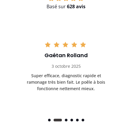
Basé sur
628 avis
Gaétan Rolland
3 octobre 2025
tre
Super efficace, diagnostic rapide et
Le
t
ramonage très bien fait. Le poêle à bois
ét
fonctionne nettement mieux.