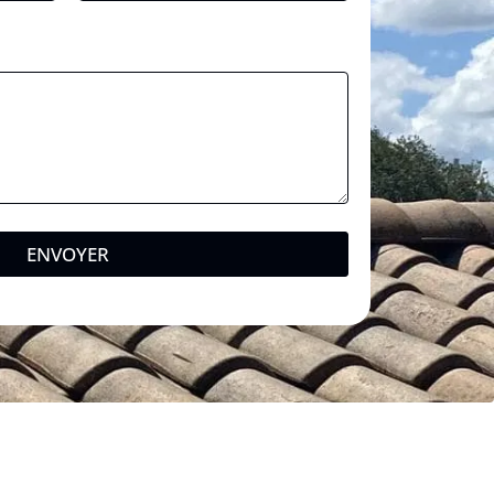
o
n
e
ENVOYER