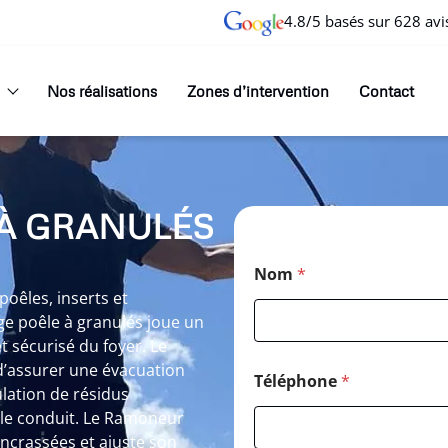
4.8/5 basés sur 628 avi
Nos réalisations
Zones d’intervention
Contact
À GRANULÉS
Nom
*
oêles, inserts et
ge poêle à granulés joue un
t sécurisé du foyer. Le
d’assurer une évacuation
Téléphone
*
lation de résidus
le conduit. Le Ramoneur
encrassées et ajuste son