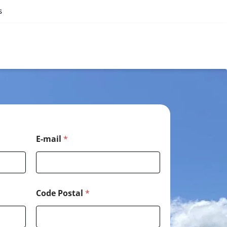
s
*
E-mail
*
N
o
m
T
é
l
Code Postal
*
é
p
h