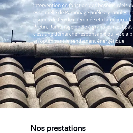
intervention en fonction des besoins réels de 
essentielle de Ramonage poêle à granulés p
risques de feu de cheminée et d’améliorer l
Pretin, Ramonage poêle à granulés n’est pas
c’est une démarche responsable qui vise à p
en optimisant le rendement énergétique.
Nos prestations