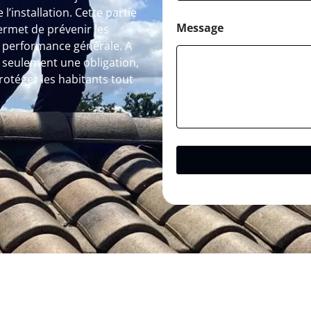
l’installation. Cette partie
Message
ermet de prévenir les
a performance générale. A
 seulement une obligation,
rotéger les habitants tout