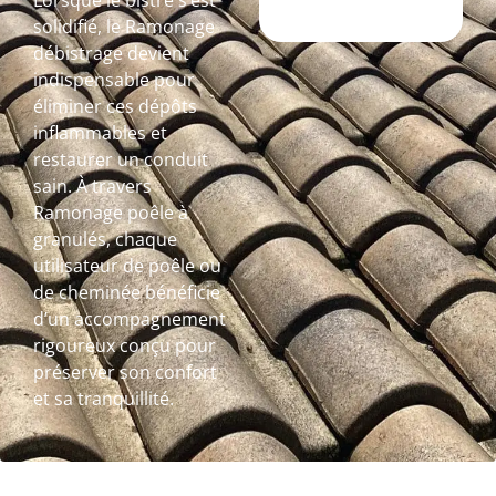
Lorsque le bistre s’est
solidifié, le Ramonage
débistrage devient
indispensable pour
éliminer ces dépôts
inflammables et
restaurer un conduit
sain. À travers
Ramonage poêle à
granulés, chaque
utilisateur de poêle ou
de cheminée bénéficie
d’un accompagnement
rigoureux conçu pour
préserver son confort
et sa tranquillité.