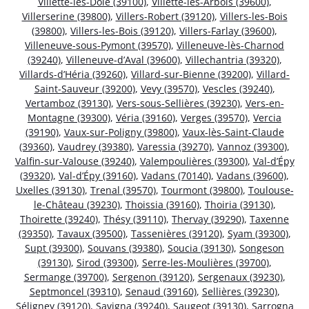
Villette-lès-Dole (39100)
,
Villette-lès-Arbois (39600)
,
Villerserine (39800)
,
Villers-Robert (39120)
,
Villers-les-Bois
(39800)
,
Villers-les-Bois (39120)
,
Villers-Farlay (39600)
,
Villeneuve-sous-Pymont (39570)
,
Villeneuve-lès-Charnod
(39240)
,
Villeneuve-d’Aval (39600)
,
Villechantria (39320)
,
Villards-d’Héria (39260)
,
Villard-sur-Bienne (39200)
,
Villard-
Saint-Sauveur (39200)
,
Vevy (39570)
,
Vescles (39240)
,
Vertamboz (39130)
,
Vers-sous-Sellières (39230)
,
Vers-en-
Montagne (39300)
,
Véria (39160)
,
Verges (39570)
,
Vercia
(39190)
,
Vaux-sur-Poligny (39800)
,
Vaux-lès-Saint-Claude
(39360)
,
Vaudrey (39380)
,
Varessia (39270)
,
Vannoz (39300)
,
Valfin-sur-Valouse (39240)
,
Valempoulières (39300)
,
Val-d’Épy
(39320)
,
Val-d’Épy (39160)
,
Vadans (70140)
,
Vadans (39600)
,
Uxelles (39130)
,
Trenal (39570)
,
Tourmont (39800)
,
Toulouse-
le-Château (39230)
,
Thoissia (39160)
,
Thoiria (39130)
,
Thoirette (39240)
,
Thésy (39110)
,
Thervay (39290)
,
Taxenne
(39350)
,
Tavaux (39500)
,
Tassenières (39120)
,
Syam (39300)
,
Supt (39300)
,
Souvans (39380)
,
Soucia (39130)
,
Songeson
(39130)
,
Sirod (39300)
,
Serre-les-Moulières (39700)
,
Sermange (39700)
,
Sergenon (39120)
,
Sergenaux (39230)
,
Septmoncel (39310)
,
Senaud (39160)
,
Sellières (39230)
,
Séligney (39120)
,
Savigna (39240)
,
Saugeot (39130)
,
Sarrogna