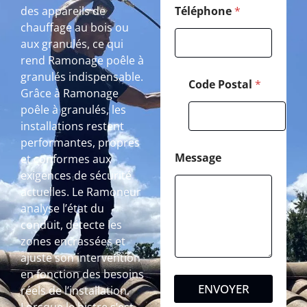
des appareils de
Téléphone
*
chauffage au bois ou
aux granulés, ce qui
rend Ramonage poêle à
granulés indispensable.
Code Postal
*
Grâce à Ramonage
poêle à granulés, les
installations restent
performantes, propres
Message
et conformes aux
exigences de sécurité
actuelles. Le Ramoneur
analyse l’état du
conduit, détecte les
zones encrassées et
ajuste son intervention
en fonction des besoins
ENVOYER
réels de l’installation.