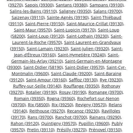
(39270)
,
Sapois (39300)
,
Santans (39380)
,
Sampans (39100)
,
Salins-les-Bains (39110)
,
Saligney (39350)
,
Salans (39700)
,
Saizenay (39110)
,
Sainte-Agnès (39190)
,
Saint-Thiébaud
(39110)
,
Saint-Pierre (39150)
,
Saint-Maurice-Crillat (39130)
,
Saint-Maur (39570)
,
Saint-Lupicin (39170)
,
Saint-Loup
(58200)
,
Saint-Loup (39120)
,
Saint-Lothain (39230)
,
Saint-
Laurent-la-Roche (39570)
,
Saint-Laurent-en-Grandvaux
(39150)
,
Saint-Lamain (39230)
,
Saint-Julien (39320)
,
Saint-
Jean-d’Étreux (39160)
,
Saint-Hymetière (39240)
,
Saint-
Germain-lès-Arlay (39210)
,
Saint-Germain-en-Montagne
(39300)
,
Saint-Didier (58190)
,
Saint-Didier (39570)
,
Saint-Cyr-
Montmalin (39600)
,
Saint-Claude (39200)
,
Saint-Baraing
(39120)
,
Saint-Amour (39160)
,
Saffloz (39130)
,
Rye (39230)
,
Ruffey-sur-Seille (39140)
,
Rouffange (39350)
,
Rothonay
(39270)
,
Rotalier (39190)
,
Rosay (39190)
,
Romange (39700)
,
Romain (39350)
,
Rogna (39360)
,
Rochefort-sur-Nenon
(39700)
,
Rix (58500)
,
Rix (39250)
,
Revigny (39570)
,
Relans
(39140)
,
Reithouse (39270)
,
Recanoz (39230)
,
Ravilloles
(39170)
,
Rans (39700)
,
Ranchot (39700)
,
Rainans (39290)
,
Rahon (39120)
,
Quintigny (39570)
,
Pupillin (39600)
,
Publy
(39570)
,
Pretin (39110)
,
Présilly (39270)
,
Prénovel (39150)
,