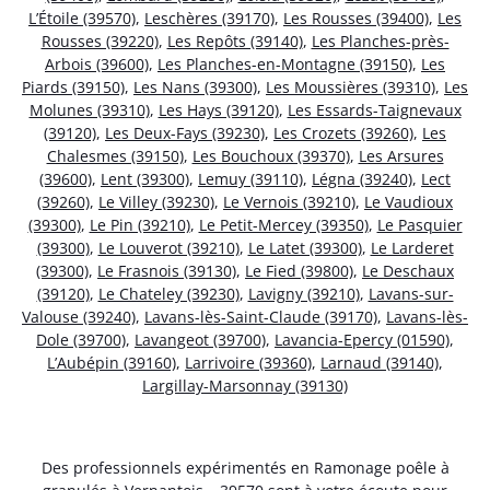
L’Étoile (39570)
,
Leschères (39170)
,
Les Rousses (39400)
,
Les
Rousses (39220)
,
Les Repôts (39140)
,
Les Planches-près-
Arbois (39600)
,
Les Planches-en-Montagne (39150)
,
Les
Piards (39150)
,
Les Nans (39300)
,
Les Moussières (39310)
,
Les
Molunes (39310)
,
Les Hays (39120)
,
Les Essards-Taignevaux
(39120)
,
Les Deux-Fays (39230)
,
Les Crozets (39260)
,
Les
Chalesmes (39150)
,
Les Bouchoux (39370)
,
Les Arsures
(39600)
,
Lent (39300)
,
Lemuy (39110)
,
Légna (39240)
,
Lect
(39260)
,
Le Villey (39230)
,
Le Vernois (39210)
,
Le Vaudioux
(39300)
,
Le Pin (39210)
,
Le Petit-Mercey (39350)
,
Le Pasquier
(39300)
,
Le Louverot (39210)
,
Le Latet (39300)
,
Le Larderet
(39300)
,
Le Frasnois (39130)
,
Le Fied (39800)
,
Le Deschaux
(39120)
,
Le Chateley (39230)
,
Lavigny (39210)
,
Lavans-sur-
Valouse (39240)
,
Lavans-lès-Saint-Claude (39170)
,
Lavans-lès-
Dole (39700)
,
Lavangeot (39700)
,
Lavancia-Epercy (01590)
,
L’Aubépin (39160)
,
Larrivoire (39360)
,
Larnaud (39140)
,
Largillay-Marsonnay (39130)
Des professionnels expérimentés en Ramonage poêle à