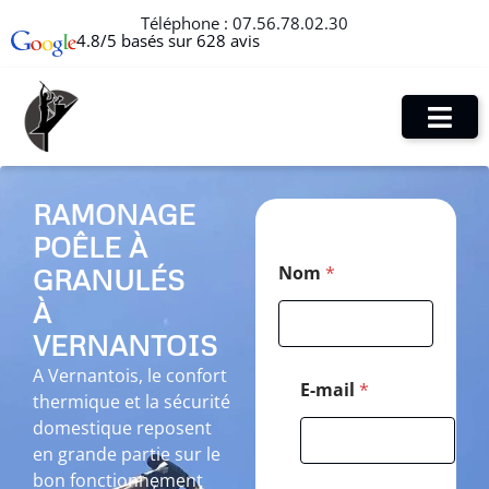
Téléphone :
07.56.78.02.30
4.8/5 basés sur 628 avis
RAMONAGE
POÊLE À
*
Nom
*
GRANULÉS
M
e
À
s
s
VERNANTOIS
a
A Vernantois, le confort
g
E-mail
*
thermique et la sécurité
e
N
domestique reposent
o
en grande partie sur le
m
bon fonctionnement