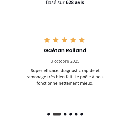
Basé sur
628 avis
Gaétan Rolland
3 octobre 2025
tre
Super efficace, diagnostic rapide et
Le
t
ramonage très bien fait. Le poêle à bois
ét
fonctionne nettement mieux.