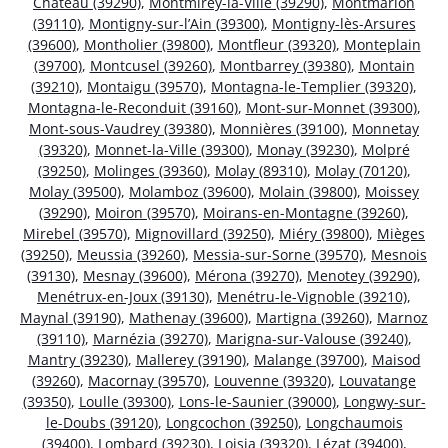
Château (39290)
,
Montmirey-la-Ville (39290)
,
Montmarlon
(39110)
,
Montigny-sur-l’Ain (39300)
,
Montigny-lès-Arsures
(39600)
,
Montholier (39800)
,
Montfleur (39320)
,
Monteplain
(39700)
,
Montcusel (39260)
,
Montbarrey (39380)
,
Montain
(39210)
,
Montaigu (39570)
,
Montagna-le-Templier (39320)
,
Montagna-le-Reconduit (39160)
,
Mont-sur-Monnet (39300)
,
Mont-sous-Vaudrey (39380)
,
Monnières (39100)
,
Monnetay
(39320)
,
Monnet-la-Ville (39300)
,
Monay (39230)
,
Molpré
(39250)
,
Molinges (39360)
,
Molay (89310)
,
Molay (70120)
,
Molay (39500)
,
Molamboz (39600)
,
Molain (39800)
,
Moissey
(39290)
,
Moiron (39570)
,
Moirans-en-Montagne (39260)
,
Mirebel (39570)
,
Mignovillard (39250)
,
Miéry (39800)
,
Mièges
(39250)
,
Meussia (39260)
,
Messia-sur-Sorne (39570)
,
Mesnois
(39130)
,
Mesnay (39600)
,
Mérona (39270)
,
Menotey (39290)
,
Menétrux-en-Joux (39130)
,
Menétru-le-Vignoble (39210)
,
Maynal (39190)
,
Mathenay (39600)
,
Martigna (39260)
,
Marnoz
(39110)
,
Marnézia (39270)
,
Marigna-sur-Valouse (39240)
,
Mantry (39230)
,
Mallerey (39190)
,
Malange (39700)
,
Maisod
(39260)
,
Macornay (39570)
,
Louvenne (39320)
,
Louvatange
(39350)
,
Loulle (39300)
,
Lons-le-Saunier (39000)
,
Longwy-sur-
le-Doubs (39120)
,
Longcochon (39250)
,
Longchaumois
(39400)
,
Lombard (39230)
,
Loisia (39320)
,
Lézat (39400)
,