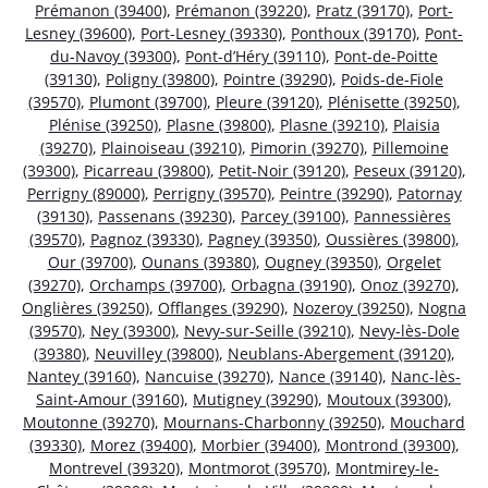
Prémanon (39400)
,
Prémanon (39220)
,
Pratz (39170)
,
Port-
Lesney (39600)
,
Port-Lesney (39330)
,
Ponthoux (39170)
,
Pont-
du-Navoy (39300)
,
Pont-d’Héry (39110)
,
Pont-de-Poitte
(39130)
,
Poligny (39800)
,
Pointre (39290)
,
Poids-de-Fiole
(39570)
,
Plumont (39700)
,
Pleure (39120)
,
Plénisette (39250)
,
Plénise (39250)
,
Plasne (39800)
,
Plasne (39210)
,
Plaisia
(39270)
,
Plainoiseau (39210)
,
Pimorin (39270)
,
Pillemoine
(39300)
,
Picarreau (39800)
,
Petit-Noir (39120)
,
Peseux (39120)
,
Perrigny (89000)
,
Perrigny (39570)
,
Peintre (39290)
,
Patornay
(39130)
,
Passenans (39230)
,
Parcey (39100)
,
Pannessières
(39570)
,
Pagnoz (39330)
,
Pagney (39350)
,
Oussières (39800)
,
Our (39700)
,
Ounans (39380)
,
Ougney (39350)
,
Orgelet
(39270)
,
Orchamps (39700)
,
Orbagna (39190)
,
Onoz (39270)
,
Onglières (39250)
,
Offlanges (39290)
,
Nozeroy (39250)
,
Nogna
(39570)
,
Ney (39300)
,
Nevy-sur-Seille (39210)
,
Nevy-lès-Dole
(39380)
,
Neuvilley (39800)
,
Neublans-Abergement (39120)
,
Nantey (39160)
,
Nancuise (39270)
,
Nance (39140)
,
Nanc-lès-
Saint-Amour (39160)
,
Mutigney (39290)
,
Moutoux (39300)
,
Moutonne (39270)
,
Mournans-Charbonny (39250)
,
Mouchard
(39330)
,
Morez (39400)
,
Morbier (39400)
,
Montrond (39300)
,
Montrevel (39320)
,
Montmorot (39570)
,
Montmirey-le-