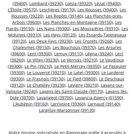
(39400)
,
Lombard (39230)
,
Loisia (39320)
,
Lézat (39400)
,
L’Étoile (39570)
,
Leschères (39170)
,
Les Rousses (39400)
,
Les
Rousses (39220)
,
Les Repôts (39140)
,
Les Planches-près-
Arbois (39600)
,
Les Planches-en-Montagne (39150)
,
Les
Piards (39150)
,
Les Nans (39300)
,
Les Moussières (39310)
,
Les
Molunes (39310)
,
Les Hays (39120)
,
Les Essards-Taignevaux
(39120)
,
Les Deux-Fays (39230)
,
Les Crozets (39260)
,
Les
Chalesmes (39150)
,
Les Bouchoux (39370)
,
Les Arsures
(39600)
,
Lent (39300)
,
Lemuy (39110)
,
Légna (39240)
,
Lect
(39260)
,
Le Villey (39230)
,
Le Vernois (39210)
,
Le Vaudioux
(39300)
,
Le Pin (39210)
,
Le Petit-Mercey (39350)
,
Le Pasquier
(39300)
,
Le Louverot (39210)
,
Le Latet (39300)
,
Le Larderet
(39300)
,
Le Frasnois (39130)
,
Le Fied (39800)
,
Le Deschaux
(39120)
,
Le Chateley (39230)
,
Lavigny (39210)
,
Lavans-sur-
Valouse (39240)
,
Lavans-lès-Saint-Claude (39170)
,
Lavans-lès-
Dole (39700)
,
Lavangeot (39700)
,
Lavancia-Epercy (01590)
,
L’Aubépin (39160)
,
Larrivoire (39360)
,
Larnaud (39140)
,
Largillay-Marsonnay (39130)
Notre équipe spécialisée en Ramonage poêle à granulés à