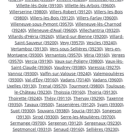
Villette-lès-Dole (39100)
,
Villette-lès-Arbois (39600)
,
Villerserine (39800)
,
Villers-Robert (39120)
,
Villers-les-Bois
(39800)
,
Villers-les-Bois (39120)
,
Villers-Farlay (39600)
,
Villeneuve-sous-Pymont (39570)
,
Villeneuve-lès-Charnod
(39240)
,
Villeneuve-d’Aval (39600)
,
Villechantria (39320)
,
Villards-d’Héria (39260)
,
Villard-sur-Bienne (39200)
,
Villard-
Saint-Sauveur (39200)
,
Vevy (39570)
,
Vescles (39240)
,
Vertamboz (39130)
,
Vers-sous-Sellières (39230)
,
Vers-en-
Montagne (39300)
,
Vernantois (39570)
,
Véria (39160)
,
Verges
(39570)
,
Vercia (39190)
,
Vaux-sur-Poligny (39800)
,
Vaux-lès-
Saint-Claude (39360)
,
Vaudrey (39380)
,
Varessia (39270)
,
Vannoz (39300)
,
Valfin-sur-Valouse (39240)
,
Valempoulières
(39300)
,
Val-d’Épy (39160)
,
Vadans (70140)
,
Vadans (39600)
,
Uxelles (39130)
,
Trenal (39570)
,
Tourmont (39800)
,
Toulouse-
le-Château (39230)
,
Thoissia (39160)
,
Thoiria (39130)
,
Thoirette (39240)
,
Thésy (39110)
,
Thervay (39290)
,
Taxenne
(39350)
,
Tavaux (39500)
,
Tassenières (39120)
,
Syam (39300)
,
Supt (39300)
,
Souvans (39380)
,
Soucia (39130)
,
Songeson
(39130)
,
Sirod (39300)
,
Serre-les-Moulières (39700)
,
Sermange (39700)
,
Sergenon (39120)
,
Sergenaux (39230)
,
Septmoncel (39310)
,
Senaud (39160)
,
Sellières (39230)
,