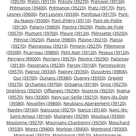
(39570)
,
Pretin (39110)
,
Présilly (39270)
,
Prénovel (39150)
,
Prémanon (39400)
,
Prémanon (39220)
,
Pratz (39170)
,
Port-
Lesney (39600)
,
Port-Lesney (39330)
,
Ponthoux (39170)
,
Pont-
du-Navoy (39300)
,
Pont-d’Héry (39110)
,
Pont-de-Poitte
(39130)
,
Poligny (39800)
,
Pointre (39290)
,
Poids-de-Fiole
(39570)
,
Plumont (39700)
,
Pleure (39120)
,
Plénisette (39250)
,
Plénise (39250)
,
Plasne (39800)
,
Plasne (39210)
,
Plaisia
(39270)
,
Plainoiseau (39210)
,
Pimorin (39270)
,
Pillemoine
(39300)
,
Picarreau (39800)
,
Petit-Noir (39120)
,
Peseux (39120)
,
Perrigny (89000)
,
Perrigny (39570)
,
Peintre (39290)
,
Patornay
(39130)
,
Passenans (39230)
,
Parcey (39100)
,
Pannessières
(39570)
,
Pagnoz (39330)
,
Pagney (39350)
,
Oussières (39800)
,
Our (39700)
,
Ounans (39380)
,
Ougney (39350)
,
Orgelet
(39270)
,
Orchamps (39700)
,
Orbagna (39190)
,
Onoz (39270)
,
Onglières (39250)
,
Offlanges (39290)
,
Nozeroy (39250)
,
Nogna
(39570)
,
Ney (39300)
,
Nevy-sur-Seille (39210)
,
Nevy-lès-Dole
(39380)
,
Neuvilley (39800)
,
Neublans-Abergement (39120)
,
Nantey (39160)
,
Nancuise (39270)
,
Nance (39140)
,
Nanc-lès-
Saint-Amour (39160)
,
Mutigney (39290)
,
Moutoux (39300)
,
Moutonne (39270)
,
Mournans-Charbonny (39250)
,
Mouchard
(39330)
,
Morez (39400)
,
Morbier (39400)
,
Montrond (39300)
,
Montrevel (39320)
,
Montmorot (39570)
,
Montmirey-le-