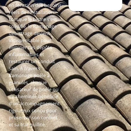
en fonction des besoins
réels de l’installation.
Lorsque le bistre s’est
solidifié, le Ramonage
débistrage devient
indispensable pour
éliminer ces dépôts
inflammables et
restaurer un conduit
sain. À travers
Ramonage poêle à
granulés, chaque
utilisateur de poêle ou
de cheminée bénéficie
d’un accompagnement
rigoureux conçu pour
préserver son confort
et sa tranquillité.