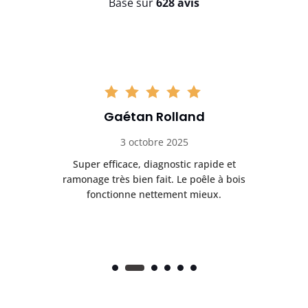
Basé sur
628 avis
Gaétan Rolland
3 octobre 2025
tre
Super efficace, diagnostic rapide et
Le
t
ramonage très bien fait. Le poêle à bois
ét
fonctionne nettement mieux.