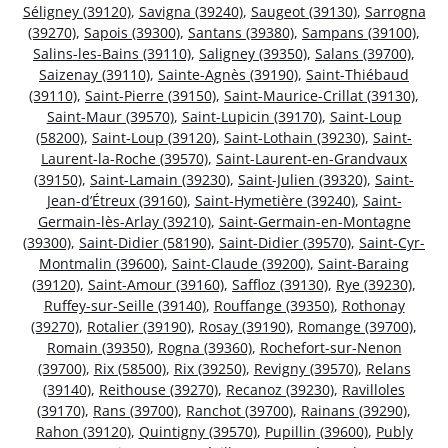
Séligney (39120)
,
Savigna (39240)
,
Saugeot (39130)
,
Sarrogna
(39270)
,
Sapois (39300)
,
Santans (39380)
,
Sampans (39100)
,
Salins-les-Bains (39110)
,
Saligney (39350)
,
Salans (39700)
,
Saizenay (39110)
,
Sainte-Agnès (39190)
,
Saint-Thiébaud
(39110)
,
Saint-Pierre (39150)
,
Saint-Maurice-Crillat (39130)
,
Saint-Maur (39570)
,
Saint-Lupicin (39170)
,
Saint-Loup
(58200)
,
Saint-Loup (39120)
,
Saint-Lothain (39230)
,
Saint-
Laurent-la-Roche (39570)
,
Saint-Laurent-en-Grandvaux
(39150)
,
Saint-Lamain (39230)
,
Saint-Julien (39320)
,
Saint-
Jean-d’Étreux (39160)
,
Saint-Hymetière (39240)
,
Saint-
Germain-lès-Arlay (39210)
,
Saint-Germain-en-Montagne
(39300)
,
Saint-Didier (58190)
,
Saint-Didier (39570)
,
Saint-Cyr-
Montmalin (39600)
,
Saint-Claude (39200)
,
Saint-Baraing
(39120)
,
Saint-Amour (39160)
,
Saffloz (39130)
,
Rye (39230)
,
Ruffey-sur-Seille (39140)
,
Rouffange (39350)
,
Rothonay
(39270)
,
Rotalier (39190)
,
Rosay (39190)
,
Romange (39700)
,
Romain (39350)
,
Rogna (39360)
,
Rochefort-sur-Nenon
(39700)
,
Rix (58500)
,
Rix (39250)
,
Revigny (39570)
,
Relans
(39140)
,
Reithouse (39270)
,
Recanoz (39230)
,
Ravilloles
(39170)
,
Rans (39700)
,
Ranchot (39700)
,
Rainans (39290)
,
Rahon (39120)
,
Quintigny (39570)
,
Pupillin (39600)
,
Publy