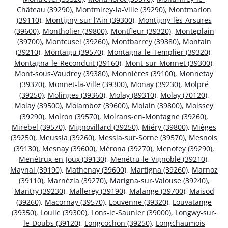
Château (39290)
,
Montmirey-la-Ville (39290)
,
Montmarlon
(39110)
,
Montigny-sur-l’Ain (39300)
,
Montigny-lès-Arsures
(39600)
,
Montholier (39800)
,
Montfleur (39320)
,
Monteplain
(39700)
,
Montcusel (39260)
,
Montbarrey (39380)
,
Montain
(39210)
,
Montaigu (39570)
,
Montagna-le-Templier (39320)
,
Montagna-le-Reconduit (39160)
,
Mont-sur-Monnet (39300)
,
Mont-sous-Vaudrey (39380)
,
Monnières (39100)
,
Monnetay
(39320)
,
Monnet-la-Ville (39300)
,
Monay (39230)
,
Molpré
(39250)
,
Molinges (39360)
,
Molay (89310)
,
Molay (70120)
,
Molay (39500)
,
Molamboz (39600)
,
Molain (39800)
,
Moissey
(39290)
,
Moiron (39570)
,
Moirans-en-Montagne (39260)
,
Mirebel (39570)
,
Mignovillard (39250)
,
Miéry (39800)
,
Mièges
(39250)
,
Meussia (39260)
,
Messia-sur-Sorne (39570)
,
Mesnois
(39130)
,
Mesnay (39600)
,
Mérona (39270)
,
Menotey (39290)
,
Menétrux-en-Joux (39130)
,
Menétru-le-Vignoble (39210)
,
Maynal (39190)
,
Mathenay (39600)
,
Martigna (39260)
,
Marnoz
(39110)
,
Marnézia (39270)
,
Marigna-sur-Valouse (39240)
,
Mantry (39230)
,
Mallerey (39190)
,
Malange (39700)
,
Maisod
(39260)
,
Macornay (39570)
,
Louvenne (39320)
,
Louvatange
(39350)
,
Loulle (39300)
,
Lons-le-Saunier (39000)
,
Longwy-sur-
le-Doubs (39120)
,
Longcochon (39250)
,
Longchaumois