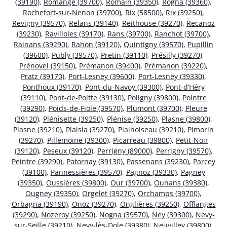
(39190)
,
Romange (39700)
,
Romain (39350)
,
Rogna (39360)
,
Rochefort-sur-Nenon (39700)
,
Rix (58500)
,
Rix (39250)
,
Revigny (39570)
,
Relans (39140)
,
Reithouse (39270)
,
Recanoz
(39230)
,
Ravilloles (39170)
,
Rans (39700)
,
Ranchot (39700)
,
Rainans (39290)
,
Rahon (39120)
,
Quintigny (39570)
,
Pupillin
(39600)
,
Publy (39570)
,
Pretin (39110)
,
Présilly (39270)
,
Prénovel (39150)
,
Prémanon (39400)
,
Prémanon (39220)
,
Pratz (39170)
,
Port-Lesney (39600)
,
Port-Lesney (39330)
,
Ponthoux (39170)
,
Pont-du-Navoy (39300)
,
Pont-d’Héry
(39110)
,
Pont-de-Poitte (39130)
,
Poligny (39800)
,
Pointre
(39290)
,
Poids-de-Fiole (39570)
,
Plumont (39700)
,
Pleure
(39120)
,
Plénisette (39250)
,
Plénise (39250)
,
Plasne (39800)
,
Plasne (39210)
,
Plaisia (39270)
,
Plainoiseau (39210)
,
Pimorin
(39270)
,
Pillemoine (39300)
,
Picarreau (39800)
,
Petit-Noir
(39120)
,
Peseux (39120)
,
Perrigny (89000)
,
Perrigny (39570)
,
Peintre (39290)
,
Patornay (39130)
,
Passenans (39230)
,
Parcey
(39100)
,
Pannessières (39570)
,
Pagnoz (39330)
,
Pagney
(39350)
,
Oussières (39800)
,
Our (39700)
,
Ounans (39380)
,
Ougney (39350)
,
Orgelet (39270)
,
Orchamps (39700)
,
Orbagna (39190)
,
Onoz (39270)
,
Onglières (39250)
,
Offlanges
(39290)
,
Nozeroy (39250)
,
Nogna (39570)
,
Ney (39300)
,
Nevy-
sur-Seille (39210)
,
Nevy-lès-Dole (39380)
,
Neuvilley (39800)
,