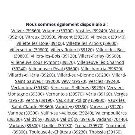
Nous sommes également disponible à
:
Vulvoz (39360)
,
Vriange (39700)
,
Vosbles (39240)
,
Voiteur
(39210)
,
Vitreux (39350)
,
Vincent (39230)
,
Villevieux (39140)
,
Villette-lès-Dole (39100)
,
Villette-lès-Arbois (39600)
,
Villerserine (39800)
,
Villers-Robert (39120)
,
Villers-les-Bois
(39800)
,
Villers-les-Bois (39120)
,
Villers-Farlay (39600)
,
Villeneuve-sous-Pymont (39570)
,
Villeneuve-lès-Charnod
(39240)
,
Villeneuve-d’Aval (39600)
,
Villechantria (39320)
,
Villards-d’Héria (39260)
,
Villard-sur-Bienne (39200)
,
Villard-
Saint-Sauveur (39200)
,
Vevy (39570)
,
Vescles (39240)
,
Vertamboz (39130)
,
Vers-sous-Sellières (39230)
,
Vers-en-
Montagne (39300)
,
Vernantois (39570)
,
Véria (39160)
,
Verges
(39570)
,
Vercia (39190)
,
Vaux-sur-Poligny (39800)
,
Vaux-lès-
Saint-Claude (39360)
,
Vaudrey (39380)
,
Varessia (39270)
,
Vannoz (39300)
,
Valfin-sur-Valouse (39240)
,
Valempoulières
(39300)
,
Val-d’Épy (39320)
,
Val-d’Épy (39160)
,
Vadans (70140)
,
Vadans (39600)
,
Uxelles (39130)
,
Trenal (39570)
,
Tourmont
(39800)
,
Toulouse-le-Château (39230)
,
Thoissia (39160)
,