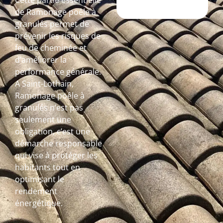
Cette partie essentielle
de Ramonage poêle à
granulés permet de
prévenir les risques de
feu de cheminée et
d’améliorer la
performance générale.
A Saint-Lothain,
Ramonage poêle à
granulés n’est pas
seulement une
obligation, c’est une
démarche responsable
qui vise à protéger les
habitants tout en
optimisant le
rendement
énergétique.