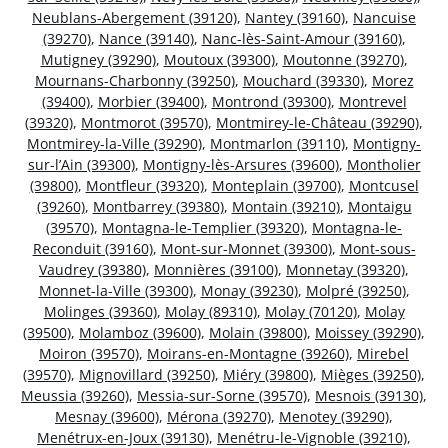
Neublans-Abergement (39120)
,
Nantey (39160)
,
Nancuise
(39270)
,
Nance (39140)
,
Nanc-lès-Saint-Amour (39160)
,
Mutigney (39290)
,
Moutoux (39300)
,
Moutonne (39270)
,
Mournans-Charbonny (39250)
,
Mouchard (39330)
,
Morez
(39400)
,
Morbier (39400)
,
Montrond (39300)
,
Montrevel
(39320)
,
Montmorot (39570)
,
Montmirey-le-Château (39290)
,
Montmirey-la-Ville (39290)
,
Montmarlon (39110)
,
Montigny-
sur-l’Ain (39300)
,
Montigny-lès-Arsures (39600)
,
Montholier
(39800)
,
Montfleur (39320)
,
Monteplain (39700)
,
Montcusel
(39260)
,
Montbarrey (39380)
,
Montain (39210)
,
Montaigu
(39570)
,
Montagna-le-Templier (39320)
,
Montagna-le-
Reconduit (39160)
,
Mont-sur-Monnet (39300)
,
Mont-sous-
Vaudrey (39380)
,
Monnières (39100)
,
Monnetay (39320)
,
Monnet-la-Ville (39300)
,
Monay (39230)
,
Molpré (39250)
,
Molinges (39360)
,
Molay (89310)
,
Molay (70120)
,
Molay
(39500)
,
Molamboz (39600)
,
Molain (39800)
,
Moissey (39290)
,
Moiron (39570)
,
Moirans-en-Montagne (39260)
,
Mirebel
(39570)
,
Mignovillard (39250)
,
Miéry (39800)
,
Mièges (39250)
,
Meussia (39260)
,
Messia-sur-Sorne (39570)
,
Mesnois (39130)
,
Mesnay (39600)
,
Mérona (39270)
,
Menotey (39290)
,
Menétrux-en-Joux (39130)
,
Menétru-le-Vignoble (39210)
,