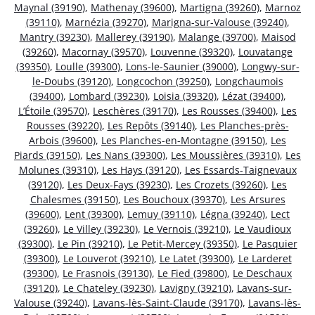
Maynal (39190)
,
Mathenay (39600)
,
Martigna (39260)
,
Marnoz
(39110)
,
Marnézia (39270)
,
Marigna-sur-Valouse (39240)
,
Mantry (39230)
,
Mallerey (39190)
,
Malange (39700)
,
Maisod
(39260)
,
Macornay (39570)
,
Louvenne (39320)
,
Louvatange
(39350)
,
Loulle (39300)
,
Lons-le-Saunier (39000)
,
Longwy-sur-
le-Doubs (39120)
,
Longcochon (39250)
,
Longchaumois
(39400)
,
Lombard (39230)
,
Loisia (39320)
,
Lézat (39400)
,
L’Étoile (39570)
,
Leschères (39170)
,
Les Rousses (39400)
,
Les
Rousses (39220)
,
Les Repôts (39140)
,
Les Planches-près-
Arbois (39600)
,
Les Planches-en-Montagne (39150)
,
Les
Piards (39150)
,
Les Nans (39300)
,
Les Moussières (39310)
,
Les
Molunes (39310)
,
Les Hays (39120)
,
Les Essards-Taignevaux
(39120)
,
Les Deux-Fays (39230)
,
Les Crozets (39260)
,
Les
Chalesmes (39150)
,
Les Bouchoux (39370)
,
Les Arsures
(39600)
,
Lent (39300)
,
Lemuy (39110)
,
Légna (39240)
,
Lect
(39260)
,
Le Villey (39230)
,
Le Vernois (39210)
,
Le Vaudioux
(39300)
,
Le Pin (39210)
,
Le Petit-Mercey (39350)
,
Le Pasquier
(39300)
,
Le Louverot (39210)
,
Le Latet (39300)
,
Le Larderet
(39300)
,
Le Frasnois (39130)
,
Le Fied (39800)
,
Le Deschaux
(39120)
,
Le Chateley (39230)
,
Lavigny (39210)
,
Lavans-sur-
Valouse (39240)
,
Lavans-lès-Saint-Claude (39170)
,
Lavans-lès-