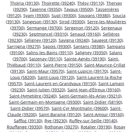
Thoiria (39130)
,
Thoirette (39240)
,
Thésy (39110)
,
Thervay
(39290)
,
Taxenne (39350)
,
Tavaux (39500)
,
Tassenières
(39120)
,
Syam (39300)
,
Supt (39300)
,
Souvans (39380)
,
Soucia
(39130)
,
Songeson (39130)
,
Sirod (39300)
,
Serre-les-Moulières
(39700)
,
Sermange (39700)
,
Sergenon (39120)
,
Sergenaux
(39230)
,
Septmoncel (39310)
,
Senaud (39160)
,
Sellières
(39230)
,
Séligney (39120)
,
Savigna (39240)
,
Saugeot (39130)
,
Sarrogna (39270)
,
Sapois (39300)
,
Santans (39380)
,
Sampans
(39100)
,
Salins-les-Bains (39110)
,
Saligney (39350)
,
Salans
(39700)
,
Saizenay (39110)
,
Sainte-Agnès (39190)
,
Saint-
Thiébaud (39110)
,
Saint-Pierre (39150)
,
Saint-Maurice-Crillat
(39130)
,
Saint-Maur (39570)
,
Saint-Lupicin (39170)
,
Saint-
Loup (58200)
,
Saint-Loup (39120)
,
Saint-Laurent-la-Roche
(39570)
,
Saint-Laurent-en-Grandvaux (39150)
,
Saint-Lamain
(39230)
,
Saint-Julien (39320)
,
Saint-Jean-d’Étreux (39160)
,
Saint-Hymetière (39240)
,
Saint-Germain-lès-Arlay (39210)
,
Saint-Germain-en-Montagne (39300)
,
Saint-Didier (58190)
,
Saint-Didier (39570)
,
Saint-Cyr-Montmalin (39600)
,
Saint-
Claude (39200)
,
Saint-Baraing (39120)
,
Saint-Amour (39160)
,
Saffloz (39130)
,
Rye (39230)
,
Ruffey-sur-Seille (39140)
,
Rouffange (39350)
,
Rothonay (39270)
,
Rotalier (39190)
,
Rosay