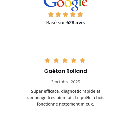
Basé sur
628 avis
Gaétan Rolland
3 octobre 2025
tre
Super efficace, diagnostic rapide et
Le
t
ramonage très bien fait. Le poêle à bois
ét
fonctionne nettement mieux.