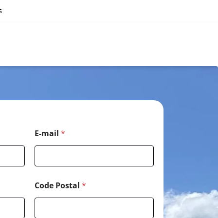
s
E-mail
*
Code Postal
*