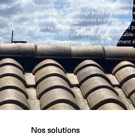
intervention en fonction des besoins réels de 
essentielle de Ramonage poêle à granulés p
risques de feu de cheminée et d’améliorer l
Vaudrey, Ramonage poêle à granulés n’est 
obligation, c’est une démarche responsable q
habitants tout en optimisant le rendement 
Nos solutions