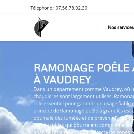
Téléphone :
07.56.78.02.30
Nos services
RAMONAGE POÊLE 
À VAUDREY
Dans un département comme Vaudrey, où les
chaudières sont largement utilisés, Ramona
rôle essentiel pour garantir un usage fiable e
principe de Ramonage poêle à granulés est 
optimale des fumées et de prévenir l’accumu
combustibles qui pourraient compromettre 
analyse l’état du conduit, détecte les zones 