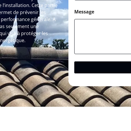
l’installation. Cette partie
Message
ermet de prévenir les
a performance générale. A
pas seulement une
ui vise à protéger les
énergétique.