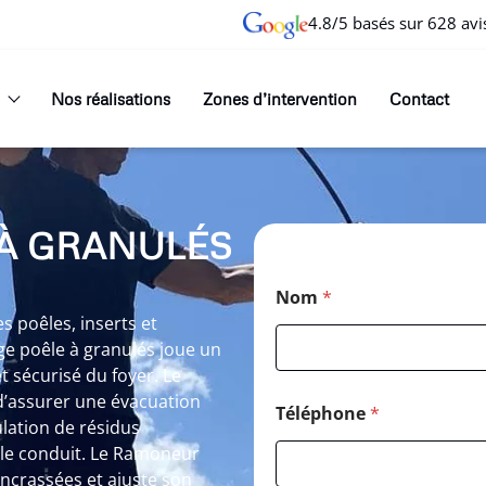
4.8/5 basés sur 628 avi
Nos réalisations
Zones d’intervention
Contact
À GRANULÉS
M
Nom
*
e
s
 poêles, inserts et
s
ge poêle à granulés joue un
a
t sécurisé du foyer. Le
g
d’assurer une évacuation
e
Téléphone
*
*
lation de résidus
*
le conduit. Le Ramoneur
encrassées et ajuste son